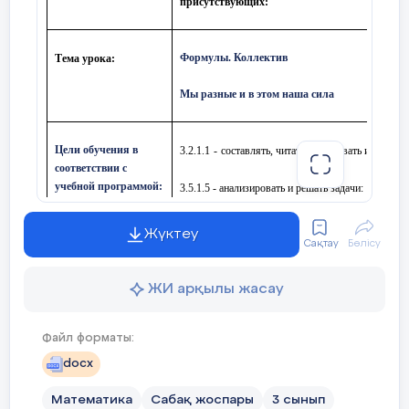
присутствующих
:
Формулы. Коллектив
Тема урока:
Мы разные и в этом наша сила
Цели обучения в
3.2.1.1
-
составлять, читать, записывать и распоз
соответствии с
учебной программой:
3.5.1.5 - а
нализировать и решать задачи
:
с косвен
меньше на», «больше
/
меньше в ... раз(а)»); на 
кратное сравнение
Жүктеу
Сақтау
Бөлісу
3.2.1.
7 - п
онимать формулы как равенства, уста
ЖИ арқылы жасау
3.5.1.2 -
использовать
при решении задач зависим
общая масса
/
расход на один предмет, количеств
Файл форматы:
docx
Цели урока:
Познакомить учащихся с основными математиче
Математика
Сабақ жоспары
3 сынып