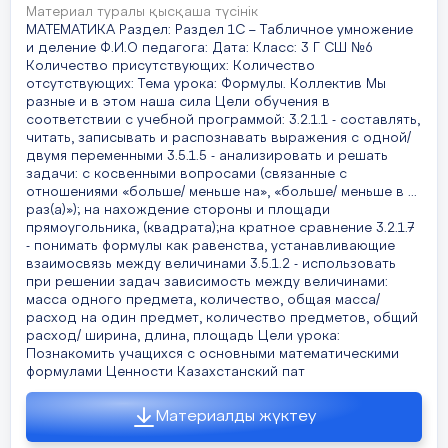
Материал туралы қысқаша түсінік
МАТЕМАТИКА Раздел: Раздел 1С – Табличное умножение
и деление Ф.И.О педагога: Дата: Класс: 3 Г СШ №6
Количество присутствующих: Количество
отсутствующих: Тема урока: Формулы. Коллектив Мы
разные и в этом наша сила Цели обучения в
соответствии с учебной программой: 3.2.1.1 - составлять,
читать, записывать и распознавать выражения с одной/
двумя переменными 3.5.1.5 - анализировать и решать
задачи: с косвенными вопросами (связанные с
отношениями «больше/ меньше на», «больше/ меньше в ...
раз(а)»); на нахождение стороны и площади
прямоугольника, (квадрата);на кратное сравнение 3.2.1.7
- понимать формулы как равенства, устанавливающие
взаимосвязь между величинами 3.5.1.2 - использовать
при решении задач зависимость между величинами:
масса одного предмета, количество, общая масса/
расход на один предмет, количество предметов, общий
расход/ ширина, длина, площадь Цели урока:
Познакомить учащихся с основными математическими
формулами Ценности Казахстанский пат
Материалды жүктеу