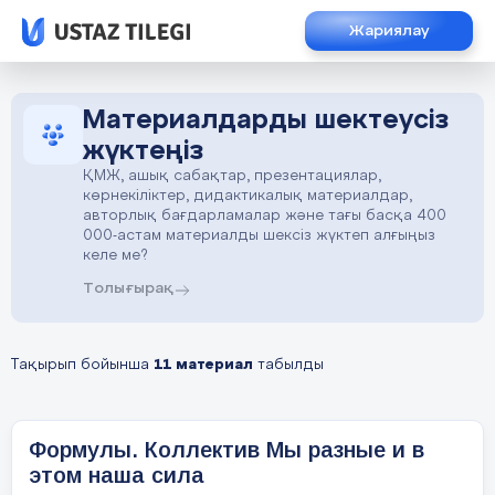
Жариялау
Материалдарды шектеусіз
жүктеңіз
ҚМЖ, ашық сабақтар, презентациялар,
көрнекіліктер, дидактикалық материалдар,
авторлық бағдарламалар және тағы басқа 400
000-астам материалды шексіз жүктеп алғыңыз
келе ме?
Толығырақ
Тақырып бойынша
11 материал
табылды
Формулы. Коллектив Мы разные и в
этом наша сила