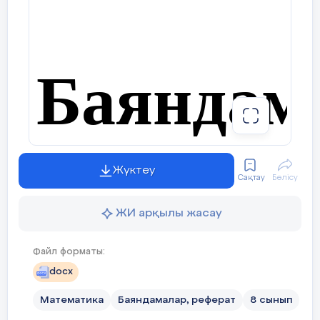
Баяндам
Жүктеу
Сақтау
Бөлісу
Тақырыбы:
ЖИ арқылы жасау
Оқушылардың математикалық
сауаттылығын арттыру –
Файл форматы:
жаңа заман талабы
docx
Математика
Баяндамалар, реферат
8 сынып