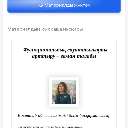
Материалды жүктеу
Материалдың қысқаша нұсқасы
Функциональдық сауаттылықты
арттыру – заман талабы
2021 жыл
Оқушылардың математикалық
сауаттылығын арттыру
жаңа заман талабы
Қазіргі таңдағы еліміздегі
Қостанай облысы әкімдігі білім басқармасының
өзгерістер, тұрақты дамудың жаңа
стратегиялық бағыттары және қоғамның
«Қостанай қаласы білім бөлімінің