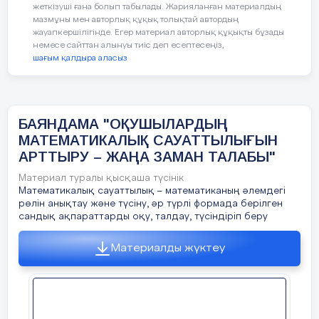
Сұрақ 1: Мектеп асханасы
жеткізуші ғана болып табылады. Жарияланған материалдың
мазмұны мен авторлық құқық толықтай автордың
жауапкершілігінде. Егер материал авторлық құқықты бұзады
Осы ұзын үстелді айнала қанша оқушы
немесе сайттан алынуы тиіс деп есептесеңіз,
отыра алады?
шағым қалдыра аласыз
М а з м ұ н ы
Жауабы: ------- оқушы
Құрылымы: Қысқа жауапты
БАЯНДАМА "ОҚУШЫЛАРДЫҢ
І. Кіріспе...........
МАТЕМАТИКАЛЫҚ САУАТТЫЛЫҒЫН
Құзыреттілік: Байланыс орнату
………………………………………...............................
АРТТЫРУ – ЖАҢА ЗАМАН ТАЛАБЫ"
Математикалық аймағы: Кеңістік пен
Материал туралы қысқаша түсінік
форма
Математикалық сауаттылық – математиканың әлемдегі
ІІ. Негізгі бөлім
рөлін анықтау және түсіну, әр түрлі формада берілген
Жағдаяты: Жергілікті
сандық ақпараттарды оқу, талдау, түсіндіріп беру
2.1. Функционалдық сауаттылық
Деңгейі: Төменгі
Материалды жүктеу
неге керек?...........................................5
Дұрыс жауабы:
2.2
. Функционалдық сауаттылық
қалыптастыру жоспары ....................6
Код 1: 10 оқушы;