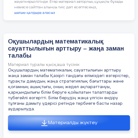
жауапкершілігінде. Егер материал авторлық құқықты бұзады
немесе сайттан алынуы тиіс деп есептесеңіз,
шағым қалдыра аласыз
Оқушылардың математикалық
сауаттылығын арттыру – жаңа заман
талабы
Материал туралы қысқаша түсінік
Оқушылардың математикалық сауаттылығын арттыру
жаңа заман талабы Қазіргі таңдағы еліміздегі өзгерістер,
тұрақты дамудың жаңа стратегиялық бағыттары және
қоғамның ашықтығы, оның жедел ақпараттануы,
қарқындылығы білім беруге қойылатын талаптарды
түбегейлі өзгертті. Білім берудің жаңа үлгісін ендіру
тұлғаны дамыту үдерісі ретінде тәрбиеге басты назар
аударылуда.
Материалды жүктеу