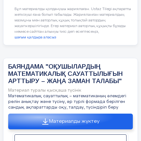
Білу
(еске түсіру):
Бұл материалды қолданушы жариялаған. Ustaz Tilegi ақпаратты
Терминдерді, сандарды қасиеттері
жеткізуші ғана болып табылады. Жарияланған материалдың
бойынша суреттеу және есептеу; график
Рецензенттер:А.Е.Жұмағалиева
М.Өтемісов
мазмұны мен авторлық құқық толықтай автордың
жауапкершілігінде. Егер материал авторлық құқықты бұзады
пен кестеден мәліметтерді алу;
атындағы Батыс
немесе сайттан алынуы тиіс деп есептесеңіз,
құралдарды қолдану; классификациалау,
шағым қалдыра аласыз
Қазақстан Мемлекеттік Университеті
математикалық объектілерді танып білу.
Физика-математикалық ғылымдардың
Қолдану
(байланыстарды орнату):
кандидаты, доценті.
БАЯНДАМА "ОҚУШЫЛАРДЫҢ
Нәтижелі шешу тәсілін таңдау;
МАТЕМАТИКАЛЫҚ САУАТТЫЛЫҒЫН
Қошқарова Ж.А.
№42 мектеп-
математикалық ақпаратты талдау және
АРТТЫРУ – ЖАҢА ЗАМАН ТАЛАБЫ"
гимназиясының
көрсету; модельдеу; тізбекке байланысты
тапсырмаларды орындау; стандартты
Материал туралы қысқаша түсінік
жоғары санатты математика пәні
есептерді шешу.
Математикалық сауаттылық – математиканың әлемдегі
мұғалімі.
рөлін анықтау және түсіну, әр түрлі формада берілген
сандық ақпараттарды оқу, талдау, түсіндіріп беру
Ойлау
(пайымдау, тұжырымдау):
Материалды жүктеу
Объектілердің арасындағы тәуелділікке
талдау жасау; қорытындылау, әртүрлі
шешу жолдарын синтездеу; дұрыс/бұрыс