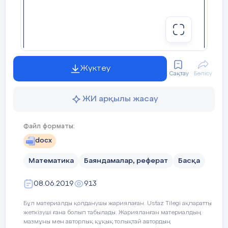
Жүктеу
Сақтау
Бөлісу
ЖИ арқылы жасау
Файл форматы:
docx
Математика
Баяндамалар, реферат
Басқа
08.06.2019
913
Бұл материалды қолданушы жариялаған. Ustaz Tilegi ақпаратты
жеткізуші ғана болып табылады. Жарияланған материалдың
мазмұны мен авторлық құқық толықтай автордың