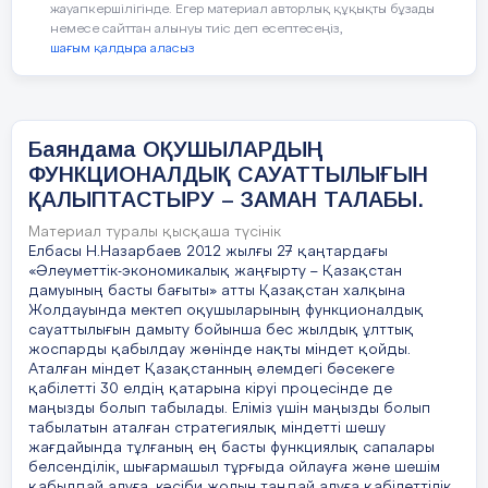
жауапкершілігінде. Егер материал авторлық құқықты бұзады
Осындай бағыттағы есептерді мен,әсіресе
немесе сайттан алынуы тиіс деп есептесеңіз,
Қосымша
геометрия сабағында
шағым қалдыра аласыз
материалдар............................................................
қолданамын.Мысалы 8-ші сыныпта
“Пифагор теоремасы” тақырыбын өткенде
мынадай тапсырма берілді:
ІV.
Баяндама ОҚУШЫЛАРДЫҢ
1.Екі фабриканың арақашықтығы 8м. Екі
Қорытынды..............................................................
ФУНКЦИОНАЛДЫҚ САУАТТЫЛЫҒЫН
фабриканың төбесінен материалдарды
ҚАЛЫПТАСТЫРУ – ЗАМАН ТАЛАБЫ.
тасымалдауға арналған көлбеу құрылғы
орнатылған.Құрылғының ұзындығы 10м.
Материал туралы қысқаша түсінік
Қолданылған әдебиеттер
Елбасы Н.Назарбаев 2012 жылғы 27 қаңтардағы
Егер бір фабриканың биіктігі 6м болса,
«Әлеуметтік-экономикалық жаңғырту – Қазақстан
екінші фабриканың биіктігін табыңыз.
дамуының басты бағыты» атты Қазақстан халқына
Жолдауында мектеп оқушыларының функционалдық
Жауабы: 18м,16м,12м,10м,9м.
сауаттылығын дамыту бойынша бес жылдық ұлттық
жоспарды қабылдау жөнінде нақты міндет қойды.
Жауап: Пифагор теоремасы бойынша
Аталған міндет Қазақстанның әлемдегі бәсекеге
қабілетті 30 елдің қатарына кіруі процесінде де
6+6____________________
маңызды болып табылады. Еліміз үшін маңызды болып
табылатын аталған стратегиялық міндетті шешу
Контекст: Қоғамдық
жағдайында тұлғаның ең басты функциялық сапалары
белсенділік, шығармашыл тұрғыда ойлауға және шешім
Мазмұндық салалары: Кеңістік және пішін
қабылдай алуға, кәсіби жолын таңдай алуға қабілеттілік,