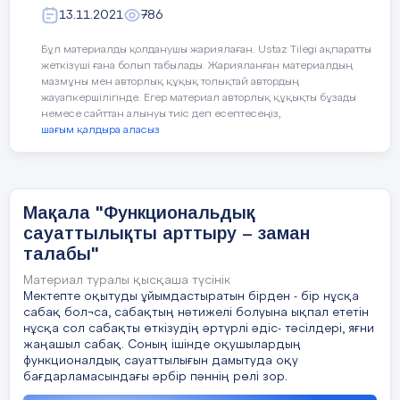
13.11.2021
786
Бұл материалды қолданушы жариялаған. Ustaz Tilegi ақпаратты
жеткізуші ғана болып табылады. Жарияланған материалдың
мазмұны мен авторлық құқық толықтай автордың
жауапкершілігінде. Егер материал авторлық құқықты бұзады
немесе сайттан алынуы тиіс деп есептесеңіз,
шағым қалдыра аласыз
Баяндамашы:
Аубакирова Ж.К.
Мақала "Функциональдық
сауаттылықты арттыру – заман
талабы"
Материал туралы қысқаша түсінік
Мектепте оқытуды ұйымдастыратын бірден - бір нұсқа
сабақ бол¬са, сабақтың нәтижелі болуына ықпал ететін
нұсқа сол сабақты өткізудің әртүрлі әдіс- тәсілдері, яғни
жаңашыл сабақ. Соның ішінде оқушылардың
функционалдық сауаттылығын дамытуда оқу
бағдарламасындағы әрбір пәннің рөлі зор.