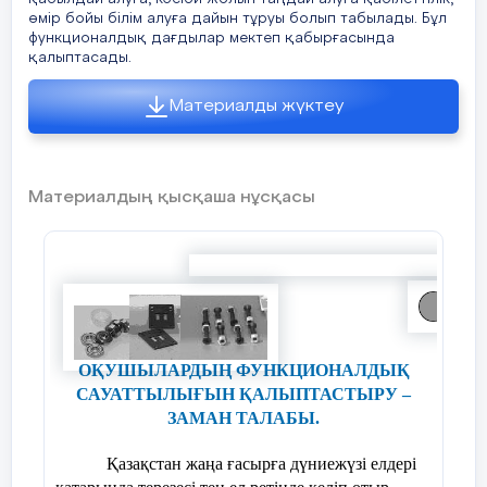
өмір бойы білім алуға дайын тұруы болып табылады. Бұл
функционалдық дағдылар мектеп қабырғасында
Ойлау процесі: Математикалық
қалыптасады.
нәтижелерді қолдану
Материалды жүктеу
Құзыреттілік деңгейі: 2 деңгей
2.Саты әрқайсысының ені 40см және
биіктігі 30см, 6 басталдақтан тұрады.Осы
Материалдың қысқаша нұсқасы
сатының ұзындығын табыңыз.
Жауабы: 250см,6м,3м,350см,2,5м
Жауап: Пифагор теоремасы бойынша бір
баспалдақтың ұзындығын табамыз
1600+900=50см. Сатының ұзындығы
Қазақстандықтарға - өмір бойғы
“
6*50=300см=3м.
ОҚУШЫЛАРДЫҢ ФУНКЦИОНАЛДЫҚ
білім”
САУАТТЫЛЫҒЫН ҚАЛЫПТАСТЫРУ –
Контекст: Қоғамдық
ЗАМАН ТАЛАБЫ.
Н.Ә.Назарбаев
Мазмұндық салалары: Кеңістік және пішін
Қазақстан жаңа ғасырға дүниежүзі елдері