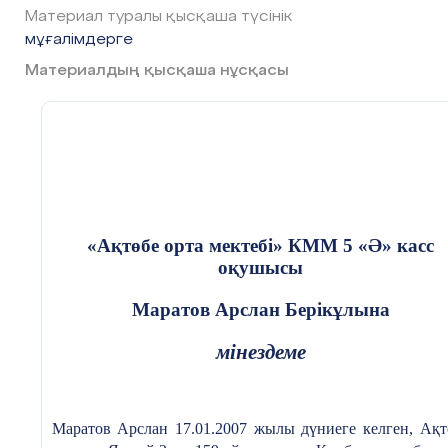
Материал туралы қысқаша түсінік
Сабақтың кезеңі
Мұғалімнің әрекеті
Оқ
мұғалімдерге
/ уақыты
Материалдың қысқаша нұсқасы
Сабақтың басы
Қызығушылықты ояту:
Оқ
(7 минут)
- Сәлемдесу;
қа
- Сыныпты түгелдеу;
да
- Оқушылардың назарын аударту;
- Топқа бөлу.
«Ақтөбе орта мектебі» КММ 5 «Ә» касс
оқушысы
Сабақтың
Мәтінмен жұмыс: Ғашықтар күні
Оқ
Маратов Арслан Берікұлына
ортасы (25
мерекесі жайында (5 минут)
оқ
минут)
- Мәтінді оқу;
ид
мінездеме
- Мәтіннің негізгі идеясын
ан
анықтау;
- Тірек сөздерді табу.
Маратов Арслан
17.01.2007 жылы дүниеге келген,
Ақт