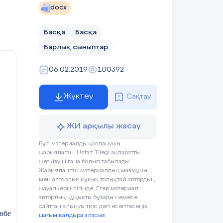
docx
ушының әрекеті
Бағалау
Ресурстар
Басқа
Басқа
Барлық сыныптар
ушылар сабаққа
ҚБ «Мадақтау
Компьютер,
06.02.2019
100392
тысуға
сэндвичі»
проектор,
йындалады.
әдісі арқылы
презентация.
бағалау.
Жүктеу
Сақтау
ЖИ арқылы жасау
Бұл материалды қолданушы
ушылар мәтінді
ҚБ «Алақан-
Дербес
жариялаған. Ustaz Tilegi ақпаратты
ып, негізгі
жұлдыз»
компьютер,
жеткізуші ғана болып табылады.
еясын
әдісімен
оқушының
Жарияланған материалдың мазмұны
мен авторлық құқық толықтай автордың
ықтайды.
бағалау.
жұмыс
жауапкершілігінде. Егер материал
дәптері.
авторлық құқықты бұзады немесе
сайттан алынуы тиіс деп есептесеңіз,
өбе
шағым қалдыра аласыз