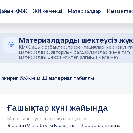
Дайын ҚМЖ
ЖИ көмекші
Материалдар
Қызметте
Материалдарды шектеусіз жүк
ҚМЖ, ашық сабақтар, презентациялар, көрнекілікт
материалдар, авторлық бағдарламалар және тағы
материалды шексіз жүктеп алғыңыз келе ме?
11 материал
Тақырып бойынша
табылды
Ғашықтар күні жайында
Материал туралы қысқаша түсінік
8 сынып 9-шы бөлім Қазақ тілі т2 орыс сыныбына