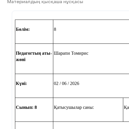
Материалдың қысқаша нұсқасы
Бөлім:
8
Педагогтың аты-
Шарапи Томирис
жөні
Күні:
02 / 06 / 2026
Сынып: 8
Қатысушылар саны:
Қа