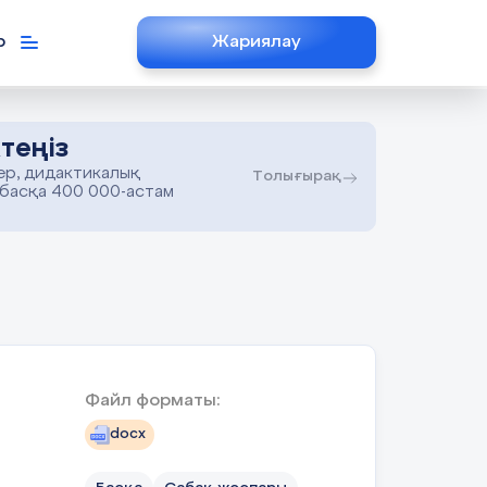
р
Жариялау
теңіз
ер, дидактикалық
Толығырақ
 басқа 400 000-астам
Файл форматы:
docx