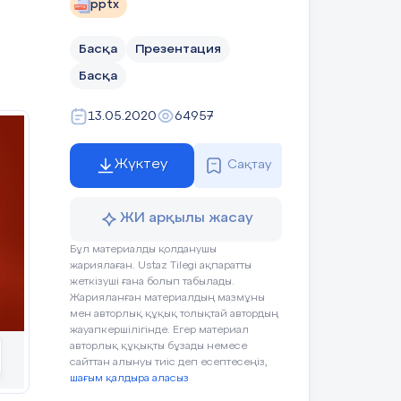
pptx
Басқа
Презентация
қушылар
ҚБ «Мадақтау
Оқушының
Басқа
збаша мәтін
сэндвичі»
жұмыс
растырады.
әдісімен
дәптері.
13.05.2020
64957
бағалау.
Жүктеу
Сақтау
ЖИ арқылы жасау
ушылар сабақ
Кері
Оқушының
Бұл материалды қолданушы
жариялаған. Ustaz Tilegi ақпаратты
йынша кері
байланыстың
жұмыс
жеткізуші ғана болып табылады.
йланыс береді.
бар екендігі.
дәптері.
Жарияланған материалдың мазмұны
мен авторлық құқық толықтай автордың
жауапкершілігінде. Егер материал
авторлық құқықты бұзады немесе
сайттан алынуы тиіс деп есептесеңіз,
шағым қалдыра аласыз