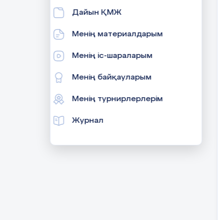
Дайын ҚМЖ
Менің материалдарым
Менің іс-шараларым
Менің байқауларым
Менің турнирлерлерім
Журнал