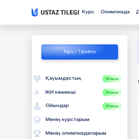
Курс
Олимпиада
Кіру / Тіркелу
Қауымдастық
Жаңа
ЖИ көмекші
Жаңа
Ойындар
Жаңа
Менің курстарым
Менің олимпиадаларым