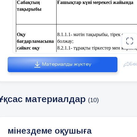
Сабақтың
Ғашықтар күні мерекесі жайында
тақырыбы
Оқу
8.1.1.1- мәтін тақырыбы, тірек сөзде
бағдарламасына
болжау;
сәйкес оқу
8.2.1.1- тұрақты тіркестер мен көрк
мақсаттары
құрау;
Бө
Материалды жүктеу
Сабақ мақсаты
мәтіннің негізгі идеясын анықтайды ж
тақырып бойынша өз ойын дәлелдер ке
жазбаша мәтіндерде грамматикалық 
Ұқсас материалдар
(10)
Сабақтың ба
мінездеме оқушыға