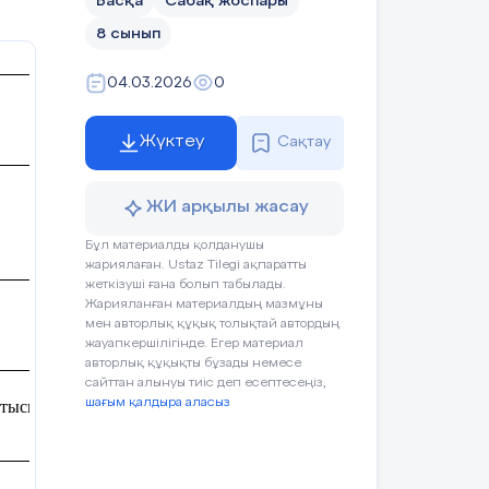
Басқа
Сабақ жоспары
8 сынып
04.03.2026
0
Жүктеу
Сақтау
ЖИ арқылы жасау
Бұл материалды қолданушы
жариялаған. Ustaz Tilegi ақпаратты
жеткізуші ғана болып табылады.
Жарияланған материалдың мазмұны
мен авторлық құқық толықтай автордың
жауапкершілігінде. Егер материал
авторлық құқықты бұзады немесе
сайттан алынуы тиіс деп есептесеңіз,
шағым қалдыра аласыз
тыспағандар саны: