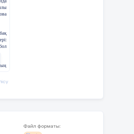
нда
ылы
ова
ушылар сөз
ҚБ «Өзін-өзі
Оқушының
бақ
ркестерін
бағалау»
жұмыс
рі:
растырады.
әдісімен
дәптері.
бол
бағалау.
ның
ді.
лісу
теп
уып
ушылар ауызша
ҚБ «Ең үздік
Оқушының
уге
тін
жауап»
жұмыс
ебі
растырады.
әдісімен
дәптері.
қты
бағалау.
Файл форматы:
дал