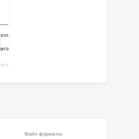
р, иллюстрациялар арқылы көтеретін мәселені
емдегіш құралдарды қолданып, ауызша мәтіндер
лісу
әне түсінеді;
лтіріп жеткізеді;
құрылымдарды дұрыс қолданады;
рысы
Файл форматы: