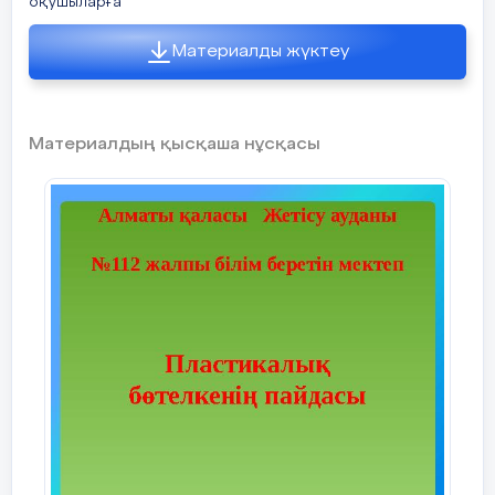
оқушыларға
Материалды жүктеу
Материалдың қысқаша нұсқасы
Нег
ізгі бөлім
Арийлер кезеңі.
Арийлер жылқыны ерекше құрметтеген.
Ғалымдар арийлерде жылқының үш түрлі
тұқымы болғанын анықтады: тауда
жүруге ыңғайлы аласа жылқы, ұзақ
жүруге ыңғайлы шыдамды қазанат және
қазіргі Түрікменстанның ақалтеке
жылқысының арғы тегі саналатын ұшқыр