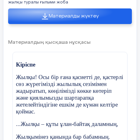
жылқы туралы ғылыми жоба
Материалды жүктеу
Материалдың қысқаша нұсқасы
Кіріспе
Жылқы! Осы бір ғана қасиетті де, қастерлі
сөз жүрегімізді жылылық сезімімен
жадыратып, көңілімізді көкке көтеріп
және қиялымызды шартарапқа
жетелейтіндігіне ешкім де күмән келтіре
қоймас.
...Жылқы – құты ұлан-байтақ даламның,
Жылқымінез қанында бар бабамның.