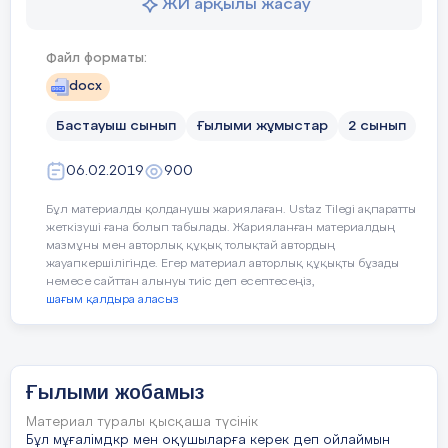
сөздері де маған ой салды.
ЖИ арқылы жасау
5
Файл форматы:
қою шай сияқты сұйық зат әзірлеп,
docx
теріні соған батырады. Ол құрымда 20-30
күн тұрып тазартылады. Тері керіліп,
Бастауыш сынып
Ғылыми жұмыстар
2 сынып
кептіріледі. Кебуі жеткен саба шерткенде
сыңғырлап тұрады.
06.02.2019
900
Қымыз ыдыстарының енді бір негізгі түрі
Бұл материалды қолданушы жариялаған. Ustaz Tilegi ақпаратты
– күбі, ол отырықшылық жағдайға
жеткізуші ғана болып табылады. Жарияланған материалдың
негізделген. Күбі аяқ жағы тарлау, түп
мазмұны мен авторлық құқық толықтай автордың
жауапкершілігінде. Егер материал авторлық құқықты бұзады
жағы кеңірек етіп еменнен жасалады. Оған
немесе сайттан алынуы тиіс деп есептесеңіз,
100 литр қымыз сияды. Оның іші апта
шағым қалдыра аласыз
сайын кептіріліп, сүр еттің майымен,
қойдың құйрығымен ысталып отырады.
Күбіні баптай білген үйдің қымызы да
дәмді болады. Күбі, саба піспегінің басы
Ғылыми жобамыз
аршаның қызылынан ойылып, сүйек,
күміспен өрнектелген. Піспек, бие сауатын
Материал туралы қысқаша түсінік
Бұл мұғалімдкр мен оқушыларға керек деп ойлаймын
шелек, қымыз тегене, шөміштер де жиі-