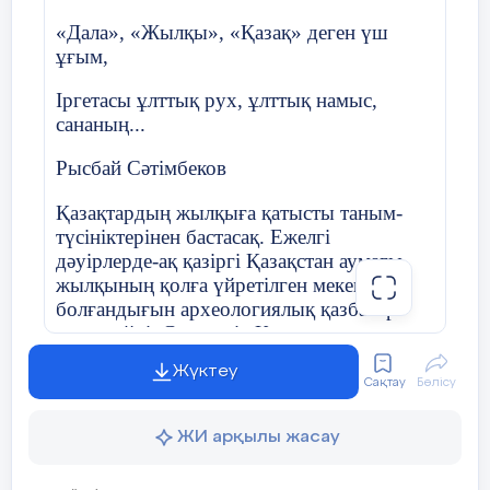
«Дала», «Жылқы», «Қазақ» деген үш
ұғым,
Іргетасы ұлттық рух, ұлттық намыс,
сананың...
Рысбай Сәтімбеков
Қазақтардың жылқыға қатысты таным-
түсініктерінен бастасақ. Ежелгі
дәуірлерде-ақ қазіргі Қазақстан аумағы
жылқының қолға үйретілген мекені
болғандығын археологиялық қазбалар
дәлелдейді. Солтүстік Қазақстандағы
Ботай мәдениеті энеолит дәуірінде (б.з.б.
Жүктеу
4 – 3-мыңжылдық), Арқайым
Сақтау
Бөлісу
ескерткіштері орта қола дәуірінде (б.з.б.
2-мыңжылдық), Қазақстанның барлық
ЖИ арқылы жасау
аймақтарынан кездесетін арий, сақ, ғұн
кезеңдерінің ескерткіштері (б.з.б. 1-