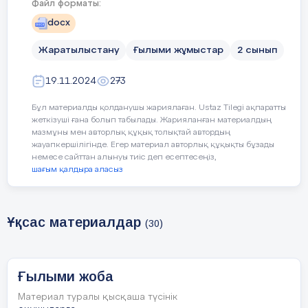
Файл форматы:
мыңжылдық – б.з. 2 ғ.) ежелгі
Қазақстанда жылқының қолға үйретіліп
docx
қана қоймай, бұл малдың ерекше
қастерленіп, әдет-ғұрыптық рәсімдердің
Жаратылыстану
Ғылыми жұмыстар
2 сынып
ажырамас бір бөлігіне айналғанын
көрсетеді.
19.11.2024
273
Бұл материалды қолданушы жариялаған. Ustaz Tilegi ақпаратты
жеткізуші ғана болып табылады. Жарияланған материалдың
мазмұны мен авторлық құқық толықтай автордың
жауапкершілігінде. Егер материал авторлық құқықты бұзады
немесе сайттан алынуы тиіс деп есептесеңіз,
шағым қалдыра аласыз
Ұқсас материалдар
(30)
Ғылыми жоба
Материал туралы қысқаша түсінік