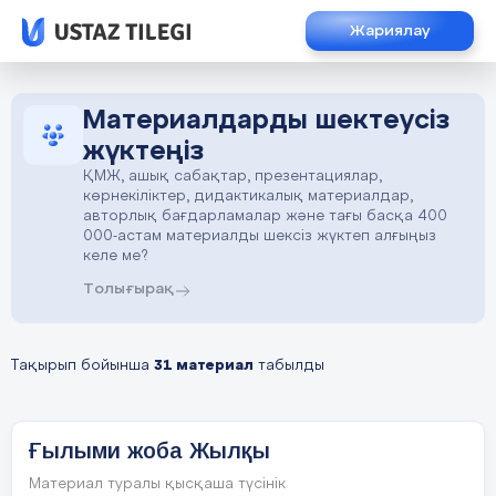
Жариялау
Материалдарды шектеусіз
жүктеңіз
ҚМЖ, ашық сабақтар, презентациялар,
көрнекіліктер, дидактикалық материалдар,
авторлық бағдарламалар және тағы басқа 400
000-астам материалды шексіз жүктеп алғыңыз
келе ме?
Толығырақ
Тақырып бойынша
31 материал
табылды
Ғылыми жоба Жылқы
Материал туралы қысқаша түсінік