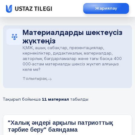
Жариялау
Материалдарды шектеусіз
жүктеңіз
ҚМЖ, ашық сабақтар, презентациялар,
көрнекіліктер, дидактикалық материалдар,
авторлық бағдарламалар және тағы басқа 400
000-астам материалды шексіз жүктеп алғыңыз
келе ме?
Толығырақ
Тақырып бойынша
11 материал
табылды
"Халық әндері арқылы патриоттық
тәрбие беру" баяндама