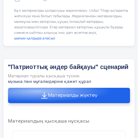
Мен мәз болып оянам.
Бұл материалды қолданушы жариялаған. Ustaz Tilegi ақпаратты
жеткізуші ғана болып табылады. Жарияланған материалдың
4. Мамочка моя Арайлым
мазмұны мен авторлық құқық толықтай автордың
жауапкершілігінде. Егер материал авторлық құқықты бұзады
Я люблю тебя
немесе сайттан алынуы тиіс деп есептесеңіз,
шағым қалдыра аласыз
Маленьки букет-
Мой любви секрет!
"Патриоттық әндер байқауы" сценарий
Материал туралы қысқаша түсінік
5. Анамды мен жақсы көрем Амина
музыка пәні мұғалімдеріне қажет құрал
Айтқан тілін алып жүрем
Қасымда апам жүргенде
Материалды жүктеу
Шаттанып ойнап күлем
6. Ана біздің күніміз, Нұрбол
Материалдың қысқаша нұсқасы
Ана біздің гүліміз
Бізді ана қуантып
Ұзақ өмір сүріңіз.