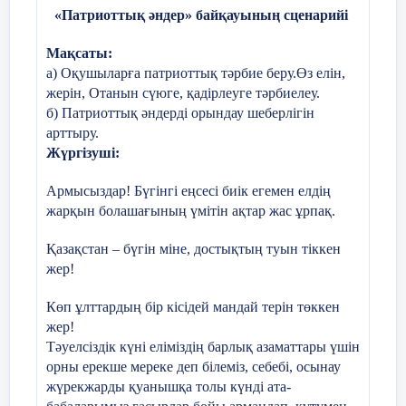
«Патриоттық әндер» байқауының сценарийі
7.Әлпештеген аялаған. Аяжан.Қ.
Мақсаты:
а) Оқушыларға патриоттық тәрбие беру.Өз елін,
Ақ сүт берген апатайым.
жерін, Отанын сүюге, қадірлеуге тәрбиелеу.
б) Патриоттық әндерді орындау шеберлігін
Салем жазып бүгін саған.
арттыру.
Түсінік хат
Жүргізуші:
Мейрамыңмен құттықтайымын!
Армысыздар! Бүгінгі еңсесі биік егемен елдің
жарқын болашағының үмітін ақтар жас ұрпақ.
Екі ішектің бірін қатты,
8.Бүгінгі көктем күнінде, Алима
Барлық адам қуанар,
Қазақстан – бүгін міне, достықтың туын тіккен
Бірін сәл-сәл кем бұра.
Аналарды мейраммен
жер!
Құттықтайды балалар.
Қазақ- нағыз қазақ емес,
Көп ұлттардың бір кісідей мандай терін төккен
жер!
Нағыз қазақ-домбыра.
Тәуелсіздік күні еліміздің барлық азаматтары үшін
Жүргізуші:
орны ерекше мереке деп білеміз, себебі, осынау
(Қ. Мырзалиев)
Ақ қар еріп
жүрекжарды қуанышқа толы күнді ата-