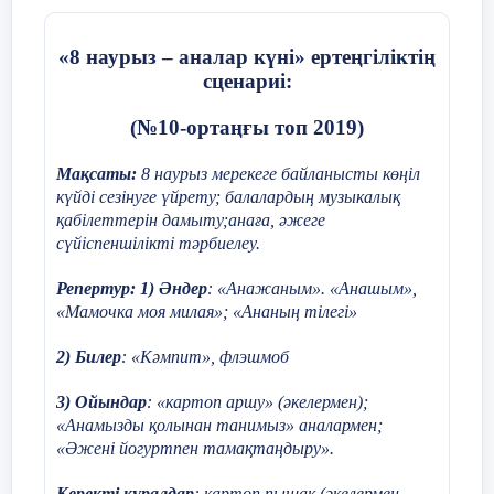
Оқушылар әнді тыңдай отырып, халықтың
қайғысын, мұңын жүрекпен сезінеді. Осы арқылы
олар туған жердің қадірін түсіне бастайды.
«8 наурыз – аналар күні» ертеңгіліктің
сценариі:
Үшіншіден, ән мәтінін талдау жүргізуге болады.
Мысалы, «елім-ай» деген сөздің мәнін ашу
(№10-ортаңғы топ 2019)
арқылы оқушыларға туған елге деген
сүйіспеншіліктің маңызын түсіндіруге болады.
Мақсаты:
8 наурыз мерекеге байланысты көңіл
Бұл олардың ойлау және талдау қабілеттерін
күйді сезінуге үйрету; балалардың музыкалық
дамытады.
қабілеттерін дамыту;анаға, әжеге
сүйіспеншілікті тәрбиелеу.
Төртіншіден, әнді орындау кезеңі. Оқушылар
«Елім-ай» әнін орындау арқылы ұлттық өнерге
Репертур: 1) Әндер
: «
Анажаным
». «
Анашым
»,
жақындай түседі және өз елінің мәдени мұрасын
«
Мамочка моя милая
»; «Ананың тілегі»
құрметтеуге үйренеді.
2) Билер
: «
Кәмпит
», флэшмоб
Соңында мұғалім оқушыларға «Егер сен сол
заманда өмір сүрсең, елің үшін не істер едің?»
3)
Ойындар
: «картоп аршу» (әкелермен);
деген сияқты ойландыратын сұрақтар қою
«Анамызды қолынан танимыз» аналармен;
арқылы олардың азаматтық көзқарасын
«Әжені йогуртпен тамақтаңдыру».
қалыптастырады.
Керекті құралдар
: картоп пышақ (әкелермен