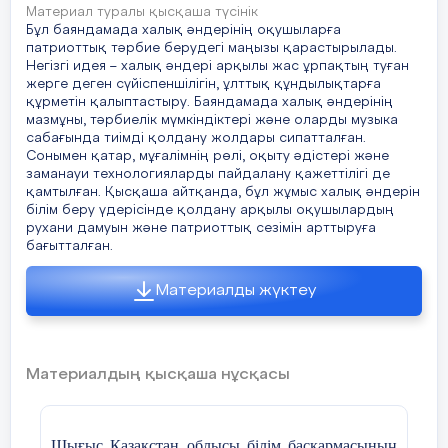
Материал туралы қысқаша түсінік
Бұл баяндамада халық әндерінің оқушыларға
патриоттық тәрбие берудегі маңызы қарастырылады.
Негізгі идея – халық әндері арқылы жас ұрпақтың туған
жерге деген сүйіспеншілігін, ұлттық құндылықтарға
құрметін қалыптастыру. Баяндамада халық әндерінің
мазмұны, тәрбиелік мүмкіндіктері және оларды музыка
сабағында тиімді қолдану жолдары сипатталған.
Сонымен қатар, мұғалімнің рөлі, оқыту әдістері және
заманауи технологияларды пайдалану қажеттілігі де
қамтылған. Қысқаша айтқанда, бұл жұмыс халық әндерін
білім беру үдерісінде қолдану арқылы оқушылардың
рухани дамуын және патриоттық сезімін арттыруға
бағытталған.
Материалды жүктеу
Материалдың қысқаша нұсқасы
Шығыс Қазақстан облысы білім басқармасының