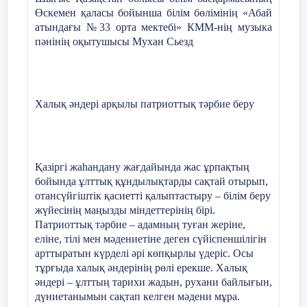
Өскемен қаласы бойынша білім бөлімінің «Абай
атындағы №33 орта мектебі» КММ-нің музыка
пәнінің оқытушысы Мухан Сьезд
Халық әндері арқылы патриоттық тәрбие беру
Қазіргі жаһандану жағдайында жас ұрпақтың
бойында ұлттық құндылықтарды сақтай отырып,
отансүйгіштік қасиетті қалыптастыру – білім беру
жүйесінің маңызды міндеттерінің бірі.
Патриоттық тәрбие – адамның туған жеріне,
еліне, тілі мен мәдениетіне деген сүйіспеншілігін
арттыратын күрделі әрі көпқырлы үдеріс. Осы
тұрғыда халық әндерінің рөлі ерекше. Халық
әндері – ұлттың тарихи жадын, рухани байлығын,
дүниетанымын сақтап келген мәдени мұра.