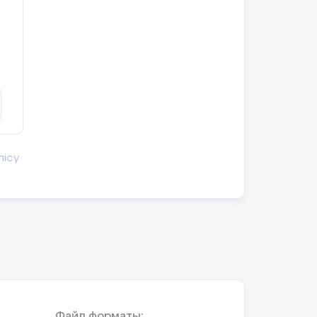
лісу
Файл форматы: