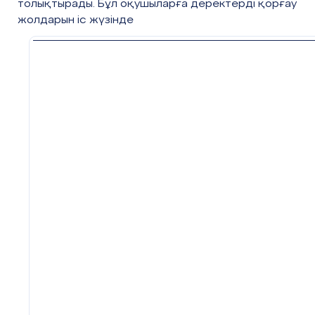
толықтырады. Бұл оқушыларға деректерді қорғау
жолдарын іс жүзінде