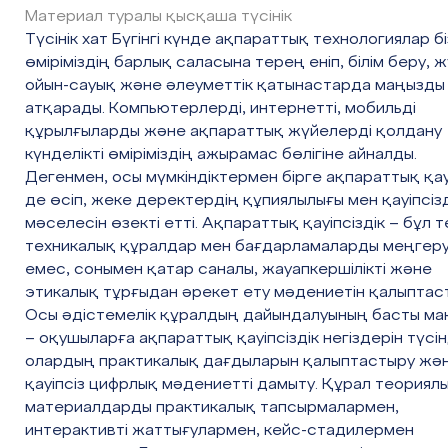
Материал туралы қысқаша түсінік
Түсінік хат Бүгінгі күнде ақпараттық технологиялар б
өміріміздің барлық саласына терең еніп, білім беру, 
ойын-сауық және әлеуметтік қатынастарда маңызды
атқарады. Компьютерлерді, интернетті, мобильді
құрылғыларды және ақпараттық жүйелерді қолдану
күнделікті өміріміздің ажырамас бөлігіне айналды.
Дегенмен, осы мүмкіндіктермен бірге ақпараттық қа
де өсіп, жеке деректердің құпиялылығы мен қауіпсізд
мәселесін өзекті етті. Ақпараттық қауіпсіздік – бұл т
техникалық құралдар мен бағдарламаларды меңгеру
емес, сонымен қатар саналы, жауапкершілікті және
этикалық тұрғыдан әрекет ету мәдениетін қалыптас
Осы әдістемелік құралдың дайындалуының басты ма
– оқушыларға ақпараттық қауіпсіздік негіздерін түсін
олардың практикалық дағдыларын қалыптастыру жә
қауіпсіз цифрлық мәдениетті дамыту. Құрал теориял
материалдарды практикалық тапсырмалармен,
интерактивті жаттығулармен, кейс-стадилермен