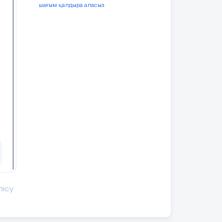
шағым қалдыра аласыз
лісу