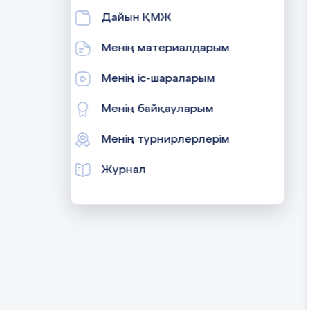
Дайын ҚМЖ
Менің материалдарым
Менің іс-шараларым
Менің байқауларым
Менің турнирлерлерім
Журнал