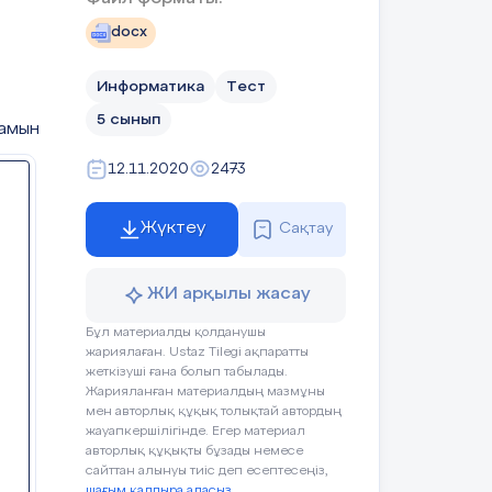
docx
Информатика
Тест
5 сынып
дамын
12.11.2020
2473
Жүктеу
Сақтау
ЖИ арқылы жасау
Бұл материалды қолданушы
жариялаған. Ustaz Tilegi ақпаратты
жеткізуші ғана болып табылады.
Жарияланған материалдың мазмұны
мен авторлық құқық толықтай автордың
жауапкершілігінде. Егер материал
авторлық құқықты бұзады немесе
сайттан алынуы тиіс деп есептесеңіз,
шағым қалдыра аласыз