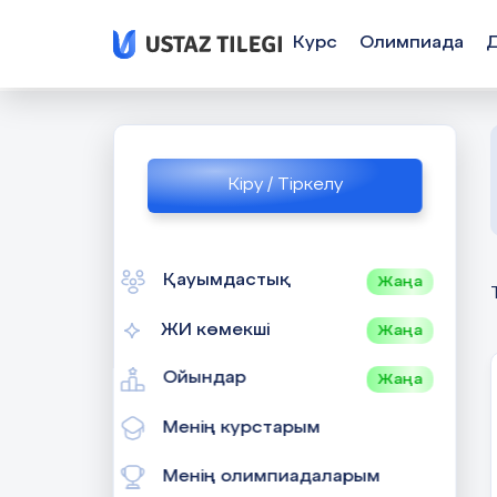
Курс
Олимпиада
Кіру / Тіркелу
Қауымдастық
Жаңа
ЖИ көмекші
Жаңа
Ойындар
Жаңа
Менің курстарым
Менің олимпиадаларым