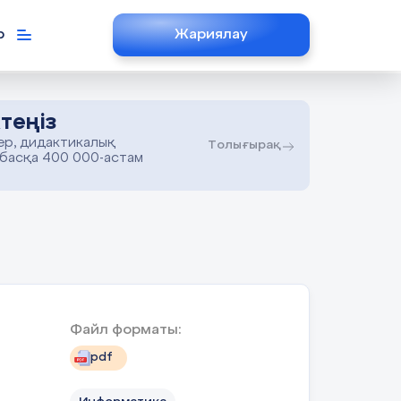
р
Жариялау
теңіз
ер, дидактикалық
Толығырақ
 басқа 400 000-астам
Файл форматы:
pdf