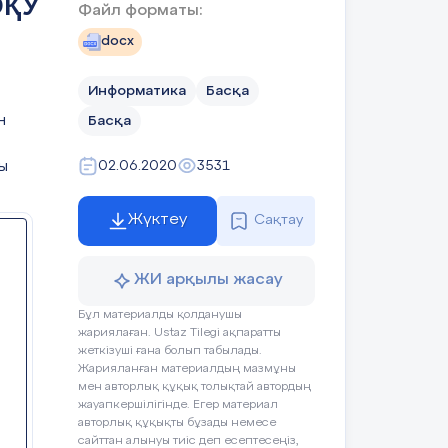
ОҚУ
Файл форматы:
docx
Информатика
Басқа
н
Басқа
ы
02.06.2020
3531
Жүктеу
Сақтау
ЖИ арқылы жасау
Бұл материалды қолданушы
жариялаған. Ustaz Tilegi ақпаратты
жеткізуші ғана болып табылады.
Жарияланған материалдың мазмұны
мен авторлық құқық толықтай автордың
жауапкершілігінде. Егер материал
авторлық құқықты бұзады немесе
сайттан алынуы тиіс деп есептесеңіз,