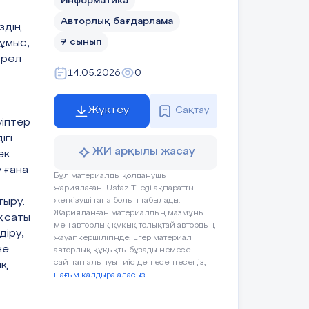
Информатика
Авторлық бағдарлама
іздің
7 сынып
жұмыс,
 рөл
14.05.2026
0
Жүктеу
Сақтау
уіптер
ігі
ЖИ арқылы жасау
ек
 ғана
Бұл материалды қолданушы
жариялаған. Ustaz Tilegi ақпаратты
тыру.
жеткізуші ғана болып табылады.
Жарияланған материалдың мазмұны
қсаты
мен авторлық құқық толықтай автордың
діру,
жауапкершілігінде. Егер материал
не
авторлық құқықты бұзады немесе
сайттан алынуы тиіс деп есептесеңіз,
ық
шағым қалдыра аласыз