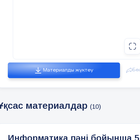
Бө
Материалды жүктеу
Ұқсас материалдар
(10)
Информатика пәні бойынша 5