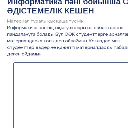
Информатика пәні бойынша 
ӘДІСТЕМЕЛІК КЕШЕН
Материал туралы қысқаша түсінік
Информатика пәнінің оқытушылары өз сабақтарына
пайдалануға болады. Бұл ОӘК студенттерге арналға
материалдарға толы деп ойлаймын. Ұстаздар мен
студенттер өздеріне қажетті материалдарды табад
деген ойдамын.