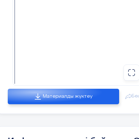
Бө
Материалды жүктеу