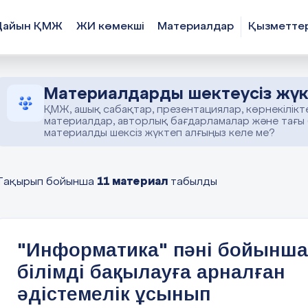
Дайын ҚМЖ
ЖИ көмекші
Материалдар
Қызметте
Материалдарды шектеусіз жүк
ҚМЖ, ашық сабақтар, презентациялар, көрнекілікт
материалдар, авторлық бағдарламалар және тағы
материалды шексіз жүктеп алғыңыз келе ме?
11 материал
Тақырып бойынша
табылды
"Информатика" пәні бойынша
білімді бақылауға арналған
әдістемелік ұсынып