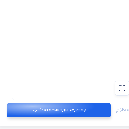
Бө
Материалды жүктеу