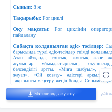
Сынып:
8 ж
Тақырыбы:
For циклі
Оқу мақсаты:
For циклінің оператор
пайдалану
Сабақта қолданылған әдіс- тәсілдер:
Са
барысында түрлі әдіс-тәсілдер тиімді қолданыл
Атап айтқанда, топтық, жұптық және ж
жұмыстар ұйымдастырылып, оқушылард
белсенділігі артты. «Миға шабуыл», «Сұр
жауап», «Ой қозғау» әдістері арқылы ж
тақырыпты меңгеру жеңіл болды. Сонымен қат
сабақта жасанды интеллект құралда
қолданылып, оқушылардың қызығушылығы 
Бө
Материалды жүктеу
цифрлық дағдылары дамыды. «Бағдаршам» әд
және рефлексия арқылы оқушылар өз-өзде
бағалап, кері байланыс жасай алды. Сабақ қызы