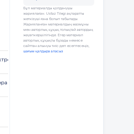
Бұл материалды қолданушы
жариялаған. Ustaz Tilegi ақпаратты
жеткізуші ғана болып табылады.
Жарияланған материалдың мазмұны
мен авторлық құқық толықтай автордың
жауапкершілігінде. Егер материал
авторлық құқықты бұзады немесе
сайттан алынуы тиіс деп есептесеңіз,
нде
шағым қалдыра аласыз
ктронды кестелерде өңдеу
ера Оразбековна
әне