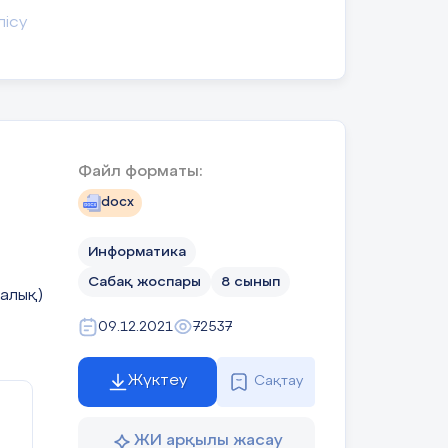
лісу
ды
шін
лық
тты
рын
уи
рды
Файл форматы:
docx
Информатика
Сабақ жоспары
8 сынып
алық)
09.12.2021
72537
се
Жүктеу
Сақтау
ЖИ арқылы жасау