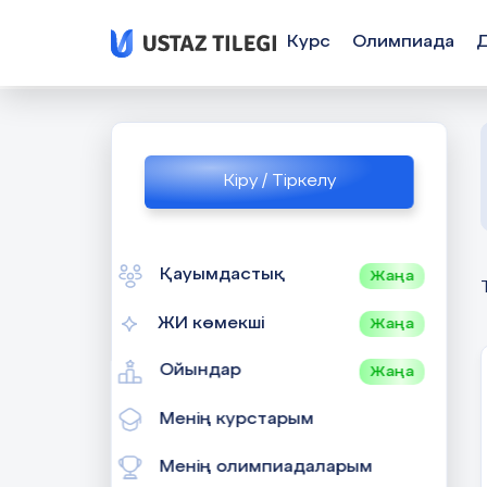
Курс
Олимпиада
Кіру / Тіркелу
Қауымдастық
Жаңа
ЖИ көмекші
Жаңа
Ойындар
Жаңа
Менің курстарым
Менің олимпиадаларым