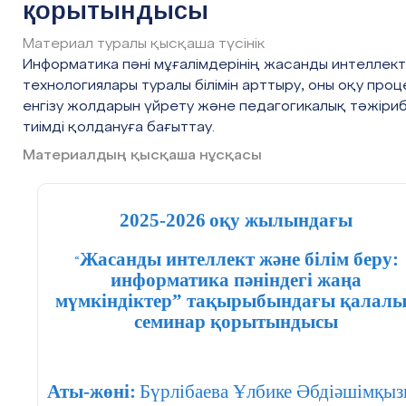
қорытындысы
Материал туралы қысқаша түсінік
Информатика пәні мұғалімдерінің жасанды интеллект
технологиялары туралы білімін арттыру, оны оқу проц
енгізу жолдарын үйрету және педагогикалық тәжіри
тиімді қолдануға бағыттау.
Материалдың қысқаша нұсқасы
2025-2026
оқу жылындағы
Жасанды интеллект және білім беру:
“
информатика пәніндегі жаңа
мүмкіндіктер” тақырыбындағы қалал
семинар қорытындысы
Аты-жөні:
Бүрлібаева Ұлбике Әбдіәшімқы