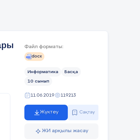
ді.
сат
Оқу
ып,
ты.
ары
еке
Файл форматы:
ың
docx
иға
ері
Информатика
Басқа
аңа
ы.
10 сынып
11.06.2019
119213
Жүктеу
Сақтау
ЖИ арқылы жасау