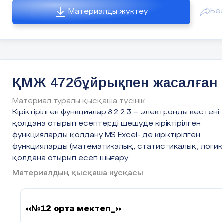
Ақпаратты жеткізу.
Бө
Материалды жүктеу
Сонымен қатар, сабақ барысында жасан
интеллект құралдарын пайдалану оқушылар ү
3. Адам қабылдайтынақпараттүрлері:
ерекше қызықты болды. Бұл олардың цифр
жүйелік, қолданбалы
сауаттылығын арттырып қана қоймай, ақпара
жылдам іздеу, талдау және қолдану дағдыла
бейнеліжәнетаңбалы
дамытуға ықпал етті. Оқушылар замана
ҚМЖ 472бұйрықпен жасалған
технологияларды қолдана отырып, тапсырмала
жасандыжәнетабиғи
орындауға белсенді түрде қатысты.
Материал туралы қысқаша түсінік
дыбысты, дыбыссыз
Кіріктірілген функциялар.8.2.2.3 – электронды кестені
қолдана отырып есептерді шешуде кіріктірілген
дұрысжауапжок
функцияларды қолдану MS Excel- де кіріктірілген
функцияларды (математикалық, статистикалық, логик
4.Алгоритм орындаушысы дегеніміз –
қолдана отырып есеп шығару.
құрастырылған алгоритмді басқарушы субъект неме
Материалдың қысқаша нұсқасы
нысан
мәтінді өзгертуге арналған программа пакеттері
«№
12 орта мектеп
_
»