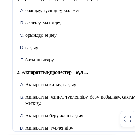
баяндау, түсіндіру, мәлімет
есептеу, мәлімдеу
орындау, өңдеу
сақтау
басыпшығару
2. Ақпараттықпроцестер - бұл ...
Ақпараттыжина
у, сақтау
Ақпаратты жинау, түрлендіру, беру, қабылдау, сақтау
жеткізу.
Ақпаратты беру жәнесақтау
Ақпаратты түрлендіру