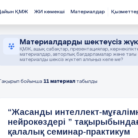
Дайын ҚМЖ
ЖИ көмекші
Материалдар
Қызметте
Материалдарды шектеусіз жүк
ҚМЖ, ашық сабақтар, презентациялар, көрнекілікт
материалдар, авторлық бағдарламалар және тағы
материалды шексіз жүктеп алғыңыз келе ме?
11 материал
Тақырып бойынша
табылды
“Жасанды интеллект-мұғалім
нейрокөздері ” тақырыбында
қалалық семинар-практикум