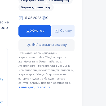
Информатика
Семинарлар
Барлық сыныптар
15.05.2026
0
есіне
беде
Жүктеу
Сақтау
ЖИ арқылы жасау
Бұл материалды қолданушы
жариялаған. Ustaz Tilegi ақпаратты
жеткізуші ғана болып табылады.
Жарияланған материалдың мазмұны
мен авторлық құқық толықтай автордың
жауапкершілігінде. Егер материал
ық
авторлық құқықты бұзады немесе
сайттан алынуы тиіс деп есептесеңіз,
шағым қалдыра аласыз
зы