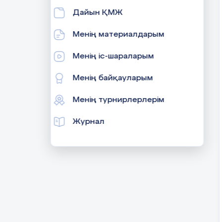
Дайын ҚМЖ
Менің материалдарым
Менің іс-шараларым
Менің байқауларым
Менің турнирлерлерім
Журнал