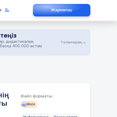
р
Жариялау
теңіз
ер, дидактикалық
Толығырақ
 басқа 400 000-астам
нің
Файл форматы:
ғы
docx