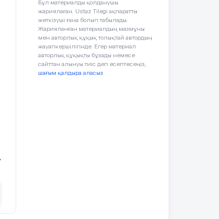
Бұл материалды қолданушы
жариялаған. Ustaz Tilegi ақпаратты
жеткізуші ғана болып табылады.
Жарияланған материалдың мазмұны
мен авторлық құқық толықтай автордың
жауапкершілігінде. Егер материал
авторлық құқықты бұзады немесе
сайттан алынуы тиіс деп есептесеңіз,
шағым қалдыра аласыз
,