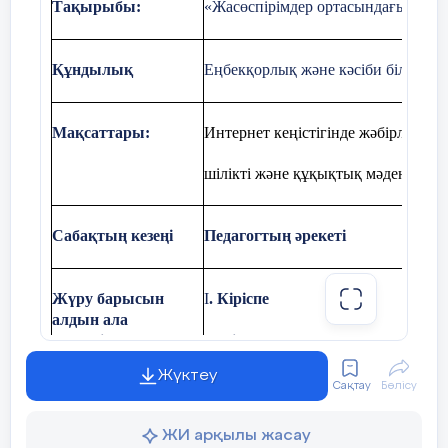
Тақырыбы
:
«Жасөспірімдер ортасындағы дидж
Құндылық
Еңбекқорлық және кәсіби біліктілі
Мақсаттары:
Интернет кеңістігінде жәбірлеуді 
шілікті және құқықтық мәдениетті
Сабақтың кезеңі
Педагогтың әрекеті
Жүру барысын
I
. Кіріспе
алдын ала
үйлестіру
Әңгіме
Алғашқы сөз (кезең)
Жүктеу
Мақсаты:
сабақ тақырыбына кіріс
Сақтау
Бөлісу
Әңгіме сұрақтар бойынша өткізілед
ЖИ арқылы жасау