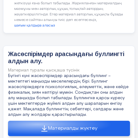
адам үшін кибербуллингтің қауіптіл
жеткізуші ғана болып табылады. Жарияланған материалдың
S L I D E S M A N I A . C O M G R O U P S Буллинг
(bullying) – ағылшын тілінен аударғанда, қорлау,
мазмұны мен авторлық құқық толықтай автордың
неде?
қудалау, мазалау дегенді білдіреді. Адам үйде,
жауапкершілігінде. Егер материал авторлық құқықты бұзады
мектепте, автобуста немесе интернетте, жалпы
немесе сайттан алынуы тиіс деп есептесеңіз,
айтатын болсақ, кезкелген жерде буллингке
(Оқушылардың жауаптары)
шағым қалдыра аласыз
ұшырауы мүмкін. Бұл кез келген адамның басында
болатын жағдай. Бірақ есіңізде болсын, ешкімнің
Қорытынды:
кибербуллинг көзге
сізді ренжітуге немесе өзіңіз жайлы жаман
ойлауға мәжбүрлеуге құқығы жоқ.
көрінбейді, ал оның келтірген зия
танылмайды. Бірақ бұл мәселе оны
6 слайд
Жасөспірімдер арасындағы буллингті
виртуалдылығына қарамастан өте
алдын алу.
«Кибербуллинг» кезінде адам үнемі онлайн
шынайы
қудалауға ұшырайды. Оған қорлайтын
хабарламалар жіберіліп, желіде оның фотолары
Материал туралы қысқаша түсінік
мен видеоларының беделін түсіретін
Бүгінгі күні жасөспірімдер арасындағы буллинг –
хабарламалар жарияланады. Кейде агрессорлар
мектептегі маңызды мәселелердің бірі. Буллинг
өздерінің құрбандарын қорлау үшін жалған веб-
II. Негізгі бөлім
жасөспірімдерге психологиялық, әлеуметтік, және кейде
сайтты жасайды немесе онда олар
компроматтарды жариялайды .
физикалық зиян келтіруі мүмкін. Сондықтан оны алдын
алу маңызды болып табылады. Буллингке қарсы күресу
Топтық жұмыс
7 слайд
үшін мектептерде жүйелі алдын алу шараларын енгізу
қажет. Мақалада буллингтің себептері, салдары және
«Буллингтің қандай түрлері бар? Қарым-
Мақсаты:
кибербуллингке қарсы
алдын алу жолдары қарастырылады.
қатынаста – жағымсыз, ерекше мінез- құлық,
тұру үшін шешімдер әзірлеуге
«азаптаушы» мінез-құлық, қауесеттің таралуы,
әлеуметтік оқшаулану (мысалы, кітаптарын
ынталандыру.
Материалды жүктеу
жасырып қою, қорқыту әрекеттері). Физикалық –
біреудің мүлкіне зиян келтіру, итеру, аяқпен тебу,