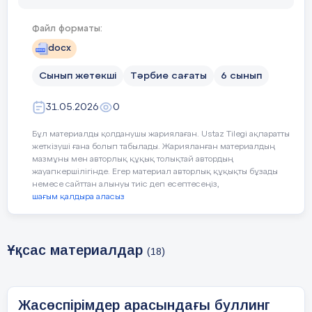
Цифрлық желіні қаншалықты жиі
•
пайдаланасыз?
Файл форматы:
docx
Интернетте сізге не ұнайды?
•
Сынып жетекші
Тәрбие сағаты
6 сынып
Ата - аналар сіздің сабақтарыңыз
•
интернеттегі уақытты қалай
31.05.2026
0
қабылдайды? Неліктен?
Бұл материалды қолданушы жариялаған. Ustaz Tilegi ақпаратты
жеткізуші ғана болып табылады. Жарияланған материалдың
Әңгіме аяқталғаннан кейін жалпыл
мазмұны мен авторлық құқық толықтай автордың
жауапкершілігінде. Егер материал авторлық құқықты бұзады
қажет.
немесе сайттан алынуы тиіс деп есептесеңіз,
шағым қалдыра аласыз
Ақпараттық блок
Мақсаты:
оқушылардың
Ұқсас материалдар
кибербуллингтің әлеуметтік құбыл
(18)
ретінде таралуы туралы түсініктері
кеңейту және оның
айналасындағыларға қауіптілігін
Жасөспірімдер арасындағы буллинг
түсінуге жетелеу.