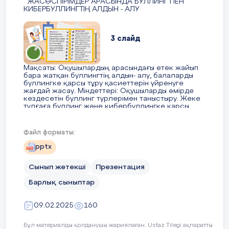
ЖАСӨСПІРІМДЕР АРАСЫНДА БУЛЛИНГ ПЕН
КИБЕРБУЛЛИНГТІҢ АЛДЫН - АЛУ
Кибербуллинг (cyber-bullying)
–
жасөспірімдердің виртуалды терро
– өз атауын ағылшын тіліндегі bull 
3 слайд
«бұқа» сөзінен алды, жақын
мағыналары: «агрессивті түрде
Мақсаты: Оқушылардың арасындағы етек жайып
шабуыл жасау, ашулану, ренжіту,
бара жатқан буллингтің алдын- алу, балаларды
арандату, тиісу, қорқыту, жәбірлеу»
буллингке қарсы тұру қасиеттерін үйренуге
жағдай жасау. Міндеттері: Оқушыларды өмірде
кездесетін буллинг түрлерімен таныстыру. Жеке
тұлғаға буллинг және кибербуллингке қарсы
тұру туралы білім алуына қолайлы жағдай
туғызатын оқу- тәрбие процесін ұйымдастыру.
Жастар сленг тілінде – «
бұқалану»
Оқушыларда буллингке қарсы көзқарас
Файл форматы:
етістігі пайда болды.
қалыптастыру және адамгершілік қасиеттерін
дамыту.
pptx
Буллингтің жойқын салдары турал
құрдастарының салған жарақаттар
Сынып жетекші
Презентация
4 слайд
өз - өзіне қол жұмсау әрекеттері жә
Барлық сыныптар
қайғылы өлім туралы хабарламала
айтады.
Буллинг
09.02.2025
160
5 слайд
Оқушыларға сұрақ қойылады: Әр
Бұл материалды қолданушы жариялаған. Ustaz Tilegi ақпаратты