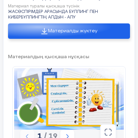
Материал туралы қысқаша түсінік
ЖАСӨСПІРІМДЕР АРАСЫНДА БУЛЛИНГ ПЕН
Оқушыларға түсіну үшін келесі
КИБЕРБУЛЛИНГТІҢ АЛДЫН - АЛУ
ақпарат ұсынылады.
Материалды жүктеу
Компьютерлік технологиялардың
қарқынды дамуы және интернеттің
кең таралуы адамдарға өзін - өзі
дамыту мен қарым-қатынас жасау
Материалдың қысқаша нұсқасы
үшін үлкен мүмкіндіктер ашады.
Бүгінгі таңда желі
қолданушыларының саны ондаған
миллион адамды құрайды, оларды
айтарлықтай бөлігі – балалар мен
жасөспірімдер.
Алайда, интернет тек мүмкіндіктер
қоймасы ғана емес, сонымен бірге
қауіп - қатер көзі бола алады.
Көптеген адамдар әртүрлі сайттард
1
/ 19