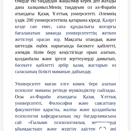
Өмірде екі таңдаудан жаңылмау керек деп жатады
әлде-қайда күрделі деп пайымдауға
дана халқымыз.Менің таңдауым ол
әл-Фараби
болады. Осыған қарап отырып, 8,9
атындағы Қазақ Ұлттық униерситеті.
Әлемнің
пайызға артқан Оңтүстік Қазақстанның
үздік 200 университетінің қатарына кіреді.
Қазіргі
жағдайы осындай болса, 44,1 пайызға
кезде сан емес, сапа құндылығы жоғарғы
Тленчиева Н.С
артқан Маңғыстау облысындағы
бағаланатын заманда университеттің жеткен
жағдайды көзге елестетудің өзі
жетістері орасан зор.
Мақсаты отандық және
Педогогика ғылымдарының
қорқынышты. Бүгінгі басылым беттері
шетелдік еңбек нарығында бәсекеге қабілетті,
кандидаты
мен интернет сайттарын қарап отырсаңыз,
әлемдік білім беру кеңістігінде орын алатын,
мектеп оқушыларының өзі, оның ішінде
қолданбалы және іргелі зерттеулерді дамытып,
Аманжанқызы Жайна 4 курс
қыз балалар қару алып жүретін болған.
бәсекеге қабілетті әрбір қазақ жастарын өз
студенті
Пышақтау, атып кету де
генге құлағымыз
саласының білікті маманын дайындау.
үйрене бастады.
Бұл биылғы, күн
Әл-Фараби атындағы ҚазҰУ
сайынғы жасөспірімдердің жасаған
Университет маған елге көмек бере алатын
қылмысынан басталатын кешкі
психолог маманы ретінде мүмкіндіктер сыйлады.
жаңалықтардағы ақпаратты қоспағанда.
Осы
әл-Фараби атындағы Қазақ Ұлттық
ҚІЖК – 284 бабы бойынша тергеліп
университеті, Философия және саясаттану
болған іс – 221, 183 іс сотқа жіберіліп, 38
факультетіне қарасты, жалпы және қолданбалы
жабылған. ҚІЖК – 132 бабы бойынша
психология кафедрасының оқу бағдарламасына
кәмілеттік жасқа толмаған 40 азаматты
сай «Ғылыми психологиялық зерттеулерді
тергеушілер ұстады. ҚК 131 бабы
ұйымдастыру және жүргізу әдістемесі» пәні