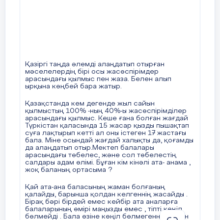
«Бір-бірімізге күлімсіреп қарайық, жақсы сөз
осыған байланысты. Алайда біз бұдан физикалық
буллингке қарағанда оның психологиялық түрі
айтып, көңілімізді көтерейік!»
қауіпті болады деп айта алмаймыз. Бұлардың
(Оқушылар жылы сөздер айтады:
«Сен
екеуі де қауіпті. Мысалы, физикалық шабуыл
мейірімдісің», «Сен жақсы доссың»
т.б.)
кезінде қудалауға ұшыраған баланы итеріп
жіберіп немесе ауыр соққы жасаса,
психологиялық түрінде баланы шеттету, мазақтау,
II. Кіріспе бөлім
күлкіге айналдыру болады. Мұның барлығы да
ақыл-есі қатпаған жасөспірімге ауыр әсер етеді.
Қазіргі таңда әлемді алаңдатып отырған
Мектептегі буллинг көбіне бастауыш және орта
мәселелердің бірі осы жасөспірімдер
Мұғалімнің сөзі:
сыныптарда кездесетінін айтады. Сөзінше, 10-11
арасындағы қылмыс пен жаза. Белен алып
– Соңғы жылдары қоғамда жиі айтылатын бір
сыныптарда ми құрылымдарының жетілу
ырқына көңбей бара жатыр.
процестерінің және жасөспірімдердің өзін-өзі
мәселе бар – ол
буллинг
.
реттеу қабілетінің аясында мұндай мәселелер
Буллинг – бұл бір адамның немесе топтың басқа
Қазақстанда кем дегенде жыл сайын
бірте-бірте жойылады.
қылмыстың 100% -ның 40%-ы жасөспірімділер
адамға
қысым көрсетуі, мазақ етуі, қорлауы
.
арасындағы қылмыс. Кеше ғана болған жағдай
18 слайд
Буллинг мектепте, интернетте, көшеде де
Түркістан қаласында 15 жасар қызды пышақтап
суға лақтырып кетті ал оны істеген 17 жастағы
кездеседі.
ЖАСӨСПІРІМДЕР АРАСЫНДАҒЫ БУЛЛИНГТІҢ
бала. Міне осындай жағдай халықты да, қоғамды
АЛДЫН АЛУ Буллингтің алдын алу алғышарттары.
да алаңдатып отыр.Мектеп балалары
Қазіргі таңда буллингтің алдын-алу мәселесі
III. Негізгі бөлім
арасындағы төбелес, және сол төбелестің
үлкен маңызға ие және көптеген себептерге
салдары адам өлімі. Бұған кім кінәлі ата- анама ,
байланысты кеңінен қамтуға лайық. Біріншіден,
жоқ баланың ортасыма ?
1. Түсінік беру:
агрессивті мінез-құлықтың бұл түрі
жасөспірімдердің психикасын терең
Қай ата-ана баласының жаман болғаның
жарақаттайды. Екіншіден, экономикалық
Буллинг дегеніміз не?
қалайды, барынша қолдан келгеннің жасайды .
тұрақсыздық, кедейлік, біздің күнделікті
Бірақ бәрі бірдей емес кейбір ата аналарға
→ Бұл – бір адамды қорқытып, кемсітіп, күш
өміріміздегі агрессияның, стрестің көптігінен
балаларының өмірі маңызды емес , тіпті көңіл
буллингтің жасөспірімдер арасында таралуы
көрсету арқылы ренжіту.
бөлмейді . Бала өзіне көңіл бөлмегеннен кейін
артып отыр.