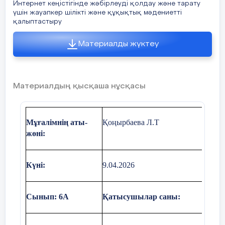
Интернет кеңістігінде жәбірлеуді қолдау және тарату
үшін жауапкер шілікті және құқықтық мәдениетті
қалыптастыру
Материалды жүктеу
Материалдың қысқаша нұсқасы
Мұғалімнің аты
-
Қоңырбаева Л.Т
жөні
:
Күні:
9.04.2026
Сынып: 6А
Қатысушылар саны: