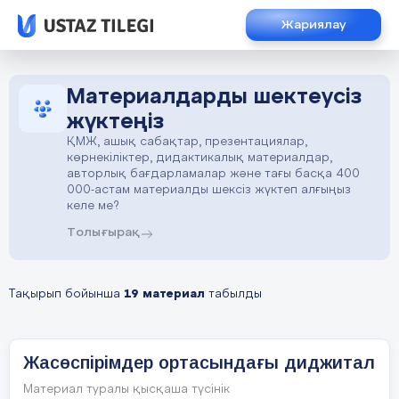
Жариялау
Материалдарды шектеусіз
жүктеңіз
ҚМЖ, ашық сабақтар, презентациялар,
көрнекіліктер, дидактикалық материалдар,
авторлық бағдарламалар және тағы басқа 400
000-астам материалды шексіз жүктеп алғыңыз
келе ме?
Толығырақ
Тақырып бойынша
19 материал
табылды
Жасөспірімдер ортасындағы диджитал
Материал туралы қысқаша түсінік