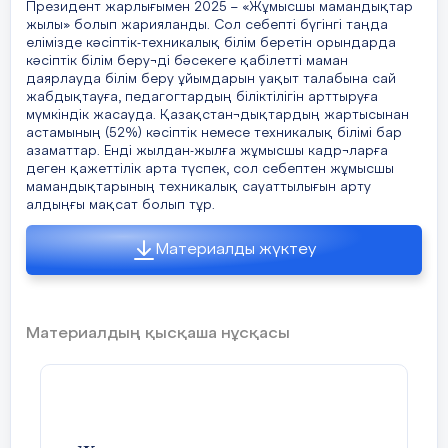
Президент жарлығымен 2025 – «Жұмысшы мамандықтар
жылы» болып жарияланды. Сол себепті бүгінгі таңда
елімізде кәсіптік-техникалық білім беретін орындарда
кәсіптік білім беру¬ді бәсекеге қабілетті маман
даярлауда білім беру ұйымдарын уақыт талабына сай
жабдықтауға, педагогтардың біліктілігін арттыруға
мүмкіндік жасауда. Қазақстан¬дықтардың жартысынан
астамының (52%) кәсіптік немесе техникалық білімі бар
азаматтар. Енді жылдан-жылға жұмысшы кадр¬ларға
деген қажеттілік арта түспек, сол себептен жұмысшы
мамандықтарының техникалық сауаттылығын арту
алдыңғы мақсат болып тұр.
Материалды жүктеу
Материалдың қысқаша нұсқасы