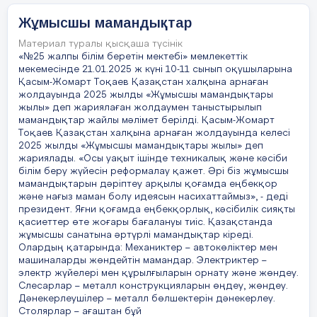
жолдауын қолдап біз жастар
арасында жұмысшы
Жұмысшы мамандықтар
мамандықтарына деген
Материал туралы қысқаша түсінік
қызығушылықты арттырып, кадр
«№25 жалпы білім беретін мектебі» мемлекеттік
дайындау ісінде табысқа жете
мекемесінде 21.01.2025 ж күні 10-11 сынып оқушыларына
аламыз деп ойлаймын.
Жұмысшы
Қасым-Жомарт Тоқаев Қазақстан халқына арнаған
мамандығының мәртебесін көтеру
жолдауында 2025 жылды «Жұмысшы мамандықтары
– қоғамда еңбек адамының
жылы» деп жариялаған жолдаумен таныстырылып
қадірін арттыру, оның кәсіби
мамандықтар жайлы мәлімет берілді. Қасым-Жомарт
Тоқаев Қазақстан халқына арнаған жолдауында келесі
біліктілігін шыңдау, жұмысшы
2025 жылды «Жұмысшы мамандықтары жылы» деп
қарым-қабілетін жан-жақты
жариялады. «Осы уақыт ішінде техникалық және кәсіби
бағалау арқылы жүзеге аса берсін
.
білім беру жүйесін реформалау қажет. Әрі біз жұмысшы
мамандықтарын дәріптеу арқылы қоғамда еңбекқор
Жұмыстың жаманы жоқ, кез келген еңбек
және нағыз маман болу идеясын насихаттаймыз», - деді
– қадірлі. Ең бастысы, әркім
президент. Яғни қоғамда еңбекқорлық, кәсібилік сияқты
қасиеттер өте жоғары бағалануы тиіс. Қазақстанда
жауапкершілікті терең сезініп, өз міндетін
жұмысшы санатына әртүрлі мамандықтар кіреді.
сапалы атқаруға тиіс. Сонда ғана еліміз
Олардың қатарында: Механиктер – автокөліктер мен
дамудың сара жолына түседі.
машиналарды жөндейтін мамандар. Электриктер –
электр жүйелері мен құрылғыларын орнату және жөндеу.
Слесарлар – металл конструкцияларын өңдеу, жөндеу.
Дәнекерлеушілер – металл бөлшектерін дәнекерлеу.
Столярлар – ағаштан бұй