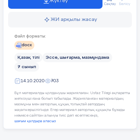
іске айқын басымдылық берілуде.
Жүктеу
Сақтау
Бөлісу
Президентіміз Қасым-Жомарт Тоқаев та
жұмысшы мамандықтарының сұранысқа
ЖИ арқылы жасау
ие екендігін айтып, биылғы жылды
«Жұмысшы мамандықтар жылы» деп
жариялауы тегіннен тегін емес.
Файл форматы:
Құрылыс, ауыл шаруашылығы,
docx
өнеркәсіп сияқты кез келген
салада аянбай еңбек етіп жүрген
Қазақ тілі
Эссе, шығарма, мазмұндама
жұмысшыларға көңіл бөлініп,
7 сынып
мәртебесі артпақ.
Ал, өз кәсібін
жетік меңгерген мамандар ұлт
сапасын арттырары сөзсіз.
14.10.2020
703
Халқымызда «Жұмыстың көзін
Бұл материалды қолданушы жариялаған. Ustaz Tilegi ақпаратты
тапқан байлықтың өзін табады»
жеткізуші ғана болып табылады. Жарияланған материалдың
деген сөз бар. Сондықтан,
мазмұны мен авторлық құқық толықтай автордың
кәсібіне адал әрі
жауапкершілігінде. Егер материал авторлық құқықты бұзады
жауапкершілікпен қараған азамат
немесе сайттан алынуы тиіс деп есептесеңіз,
қашанда лайықты бағасын алып,
шағым қалдыра аласыз
қоғамнан ойып тұрып орын алары
анық. Осылайша президентіміздің