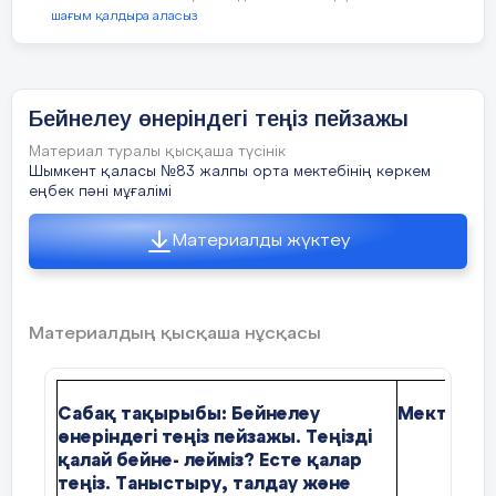
а Линогравюра
Деконструктивизм, Био-т
шағым қалдыра аласыз
Готикалық, Ренессанс, Бар
ә Ксилография
Тілдік мақсатқа байланыст
б Литография
Бейнелеу өнеріндегі теңіз пейзажы
Сергіту сәті
Қыс құнарын береді
Заманауи сәулет өнеріні
в Офорт
Материал туралы қысқаша түсінік
Көктем дәнін себеді
Шымкент қаласы №83 жалпы орта мектебінің көркем
Тарихи ғимараттарды са
еңбек пәні мұғалімі
Жаз бастап өсірсе
16 Кеуделік мүсіннің аударма сөздігі қалай аталады?
Материалды жүктеу
Құндылықтарға баулу
Тарихтың мәдениет пен ті
Күз жинап тереді
а Бюст
тілдің ортақтығын бағалауғ
жаңғыртаттын, рухы биік, 
ә Статуя
құндылықтарды өзара ұштаст
Материалдың қысқаша нұсқасы
б Рельеф
Пəнаралық байланыс
Тарих– сәулет өнерінің т
в Гохуа
тарихымен танысу
Сабақ тақырыбы: Бейнелеу
Мектеп
өнеріндегі теңіз пейзажы. Теңізді
Жаңа сабақ
Айтыңдаршың, сендерге қандай
қалай бейне- лейміз? Есте қалар
таңдайсыңдар –суреттерімен бе ә
теңіз. Таныстыру, талдау және