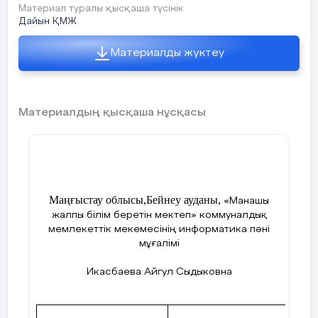
Материал туралы қысқаша түсінік
Дайын ҚМЖ
Материалды жүктеу
Материалдың қысқаша нұсқасы
Маңғыстау облысы,Бейнеу ауданы,
«Манашы
жалпы білім беретін мектеп» коммуналдық
мемлекеттік мекемесінің информатика пәні
мұғалімі
Икасбаева Айгул Сыдыковна