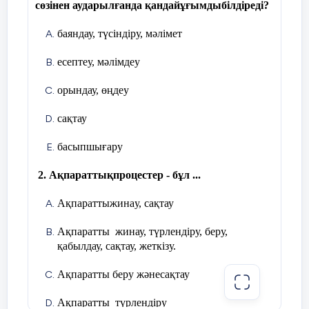
сөзінен аударылғанда қандайұғымдыбілдіреді?
баяндау, түсіндіру, мәлімет
есептеу, мәлімдеу
орындау, өңдеу
сақтау
басыпшығару
2. Ақпараттықпроцестер - бұл ...
Ақпараттыжина
у, сақтау
Ақпаратты жинау, түрлендіру, беру,
қабылдау, сақтау, жеткізу.
Ақпаратты беру жәнесақтау
Ақпаратты түрлендіру