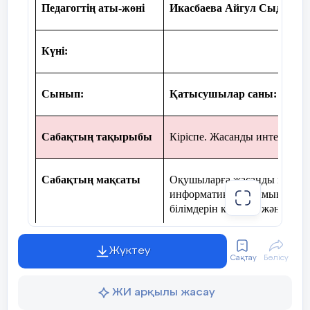
Педагог
тің аты-жөні
Икасбаева Айгул Сыдыков
Күні:
Сынып:
Қатысушы
л
ар саны:
Сабақ
тың тақырыбы
Кіріспе. Жасанды интеллект
Сабақ
тың мақсаты
Оқушыларға жасанды интелле
информатика ғылымындағы о
білімдерін кеңейту және анал
Жүктеу
Сабақ барысы
Сақтау
Бөлісу
ЖИ арқылы жасау
Сабақ
Мұғалім
нің оқу іс-әрекеті
кезеңдері