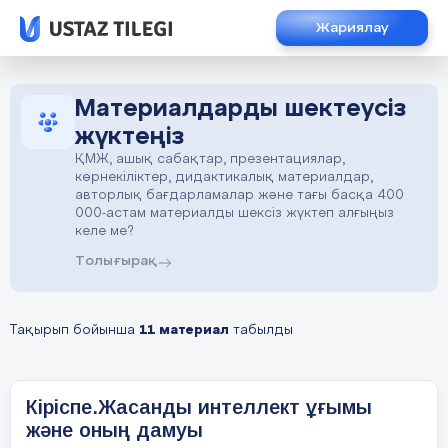
Жариялау
Материалдарды шектеусіз
жүктеңіз
ҚМЖ, ашық сабақтар, презентациялар,
көрнекіліктер, дидактикалық материалдар,
авторлық бағдарламалар және тағы басқа 400
000-астам материалды шексіз жүктеп алғыңыз
келе ме?
Толығырақ
Тақырып бойынша
11 материал
табылды
Кіріспе.Жасанды интеллект ұғымы
және оның дамуы