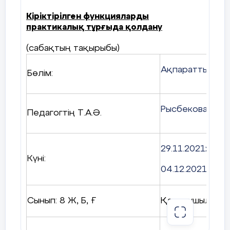
Кіріктірілген функцияларды
6. Файлдар неше типке бөлінеді?
практикалық тұрғыда қолдану
2
(сабақтың тақырыбы)
4
Ақпаратты эле
Бөлім:
3
5
Рысбекова Вен
Педагогтің Т.А.Ә.
6
7.Мәтіндік файл дегеніміз –
29.
11.2021ж
Күні:
мәтіндік әріптер тізбегі
04.12.2021
мәтіндік сандар тізбегі
Сынып: 8 Ж, Б, Ғ
Қатысушылар с
мәтіндік жолдар тізбегі