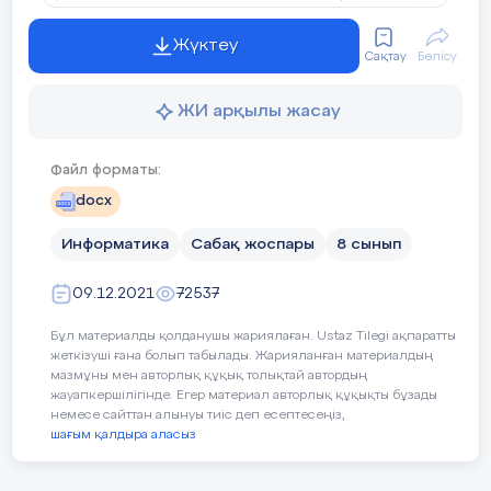
жарлықтар
Сабақтың тақырыбы
Кіріктірілген 
Жүктеу
бумалар
қолдану
Сақтау
Бөлісу
8.
Кеңтаралғанархиватор
?
ЖИ арқылы жасау
8.2.2.3 – элек
Оқу бағдарламасына сәйкес
WinRar
есептерді шешу
оқыту мақсаттары
қолдану
Файл форматы:
WinDos,powerArchiver, WinZip
docx
MS Excel- де
кі
WinZip,WindowsArhivator,powerArchiver;WinRar,WinZ
Информатика
Сабақ жоспары
8 сынып
Сабақтың мақсаты
(математикалық
power Archiver
қолдана отырып
09.12.2021
WinRar,WinZip, power Archiver
72537
Бұл материалды қолданушы жариялаған. Ustaz Tilegi ақпаратты
powerArchiver, Windows Arhivator, WinRar.
жеткізуші ғана болып табылады. Жарияланған материалдың
мазмұны мен авторлық құқық толықтай автордың
Сабақтың барысы
9.
жауапкершілігінде. Егер материал авторлық құқықты бұзады
Архивтікфайлдыңалғашқыфайлданайырмашылығын
немесе сайттан алынуы тиіс деп есептесеңіз,
шағым қалдыра аласыз
Сабақтың
Педагогтің әрекеті
о
ғанен
аз
уақыттықамтиды
кезеңі/ уақыт