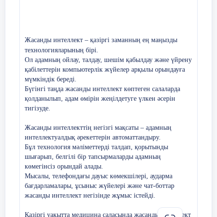
14 слайд
ҚБ әдісі:
Matching + Table completion
Когнитивті компьютерлер
– деректерді
15 слайд
талдау арқылы ақылды шешімдер
Бағалау критерийі:
қабылдайтын жүйелер көбейеді.
Жасанды интеллект – қазіргі заманның ең маңызды
– Даму кезеңдерін сипаттамасымен
16 слайд
технологияларының бірі.
дұрыс сәйкестендіреді
Этика мен құқықтық мәселелер
– ЖИ
Ол адамның ойлау, талдау, шешім қабылдау және үйрену
шешім қабылдаудағы жауапкершілігін
қабілеттерін компьютерлік жүйелер арқылы орындауға
17 слайд
IV. Қорытынды бөлім (5 минут)
заңнамалық тұрғыдан реттеу қажеттілігі
мүмкіндік береді.
Сабақ
тың
Ж
Жасанды интеллект дамуының екі бағыты бар:
туындайды.
Бүгінгі таңда жасанды интеллект көптеген салаларда
мамандандырылған жасанды интеллект
соңы
Мұғалім сабақ барысында алынған
қолданылып, адам өмірін жеңілдетуге үлкен әсерін
жүйелерін адам мүмкіндіктеріне жақындатумен
негізгі ұғымдарды қорытындылап,
және олардың адам табиғатымен жүзеге
Адам мен машинаның өзара әрекеттесуінің
тигізуде.
асырылатын интеграциясымен байланысты
оқушылармен кері байланыс
жаңа деңгейі
– жасанды интеллект адаммен
О
мәселелерді шешу; бұрыннан жасалған жасанды
жүргізеді. Оқушылар жасанды
тығыз байланыста жұмыс істейтін жаңа
Жасанды интеллекттің негізгі мақсаты – адамның
интеллект жүйелерін адамзаттың мәселелерін
б
шешуге қабілетті бір жүйеге біріктіру Соның бірі
интеллекттің информатикадағы
интеллектуалдық әрекеттерін автоматтандыру.
экожүйе қалыптастырады.
с
жасанды интеллект: https://chatgpt.com/
Бұл технология мәліметтерді талдап, қорытынды
маңызын және оның даму жолдарын
сарамандық жұмыс
м
шығарып, белгілі бір тапсырмаларды адамның
тұжырымдайды.
т
18 слайд
көмегінсіз орындай алады.
б
Мысалы, телефондағы дауыс көмекшілері, аударма
Үй тапсырмасы
Сабақты қорытындылау
о
бағдарламалары, ұсыныс жүйелері және чат-боттар
а
19 слайд
жасанды интеллект негізінде жұмыс істейді.
«Жасанды интеллекттің
Қорытынды
с
болашақтағы дамуы»
Үй тапсырмасы: - ЖИ-дің күнделікті өмірдегі әсері
қ
Қазіргі уақытта медицина саласында жасанды интеллект