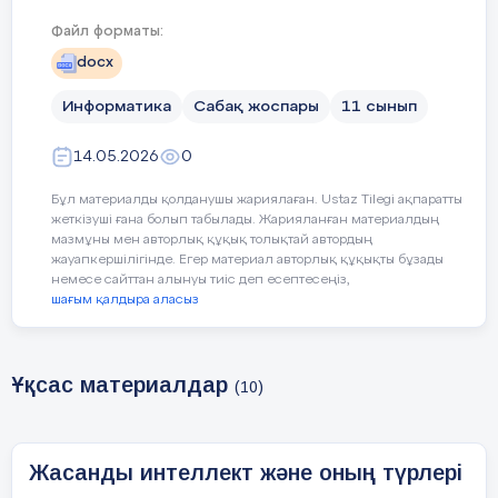
Файл форматы:
I. Ұйымдастыру кезеңі (5 минут)
docx
Сабақ
тың
З
басы
с
Мұғалім оқушылармен амандасып,
Информатика
Сабақ жоспары
11 сынып
а
сабақтың психологиялық ахуалын
ж
қалыптастырады. Оқушылардың
14.05.2026
0
сабаққа дайындығы, оқу
құралдарының толықтығы
Бұл материалды қолданушы жариялаған. Ustaz Tilegi ақпаратты
тексеріледі. Сабақтың тақырыбы мен
жеткізуші ғана болып табылады. Жарияланған материалдың
мақсаты хабарланып, бүгінгі
мазмұны мен авторлық құқық толықтай автордың
сабақтың тереңдетілген деңгейде
жауапкершілігінде. Егер материал авторлық құқықты бұзады
немесе сайттан алынуы тиіс деп есептесеңіз,
өтетіні ескертіледі.
шағым қалдыра аласыз
Топқа бөлу әдісі:
«Цифрлық код» әдісі
Ұқсас материалдар
(10)
Мұғалім алдын ала жасанды
интеллектке қатысты терминдерге
сәйкес QR-кодтар немесе цифрлық
Жасанды интеллект және оның түрлері
кодтар дайындайды (мысалы:
AI,