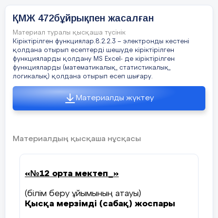
ҚМЖ 472бұйрықпен жасалған
құжаттарды құруға арналған программа
пакеттері
Материал туралы қысқаша түсінік
Кіріктірілген функциялар.8.2.2.3 – электронды кестені
процедуралар
қолдана отырып есептерді шешуде кіріктірілген
функцияларды қолдану MS Excel- де кіріктірілген
батырмалар
функцияларды (математикалық, статистикалық,
логикалық) қолдана отырып есеп шығару.
5.Алгоритм –
Материалды жүктеу
базалық немесе жүйелік, қызметтік,
қолданбалы түрінде орындау
программа пакеттері
Материалдың қысқаша нұсқасы
орындалатын іс-әрекеттің немесе есептің
нәтижеге жету жолын реттелген тізбектер
«№
12 орта мектеп
_
»
түрінде орындау
(білім беру ұйымының атауы)
ЭЕМ-ге қажетті программалар
Қысқа мерзімді (сабақ) жоспары
барлық жауап дұрыс