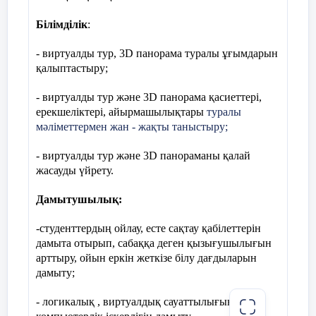
11.8 биттен тұратын код
қолдану барысында
Жаңа сабақ
Білімділік
:
есептерді кестелік
Кбайт
процессор көмегімен
30 мин
- виртуалды тур, 3D панорама туралы ұғымдарын
шешу жолдарын
байт
қалыптастыру;
үйренесің. Сонымен бірге
функцияның графигін салу
Гбайт
жолдарын, күнделікті
- виртуалды тур және 3D панорама қасиеттері,
өмірмен байланысты
ерекшеліктері, айырмашылықтары
туралы
Мбайт
есептерді (мысалы,
мәліметтермен жан - жақты таныстыру
;
электр энергиясын
1024 Кбайт
есептеу) логикалық
- виртуалды тур және 3D панораманы қалай
функциялар көмегімен
жасауды үйрету.
12.Компьютерлік вирус дегеніміз не?
шешу жолдарын
меңгересің. Практикалық
Дамытушылық:
Компьютерлік жедел жыдысына орналасқан
жұмыстарды орындаудың
шағын программа
толық кезеңі берілген.
-студенттердың ойлау, есте сақтау қабілеттерін
Берілген үлгіге қарап
дамыта отырып, сабаққа деген қызығушылығын
Компьютерлік вирустарды жоятын
тапсырмаларды мұқият
арттыру, ойын еркін жеткізе білу дағдыларын
программа
оқып, компьютерде
дамыту;
орындау арқылы басқа да
файлдарды сығуға арналған программа
тапсырмаларды осы
- логикалық , виртуалдық сауаттылығын,
тәрізді құрастырып, өз