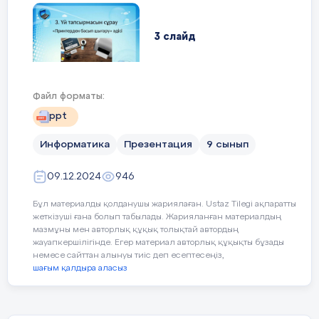
байланысты анықтау қабілетін
бағалау.
3 слайд
ҚБ әдісі:
Concept Mapping (ұғымдар картасы)
3. Үй тапсырмасын сұрау «Принтерден басып
Бағалау критерийі:
Файл форматы:
шығару» әдісі
– ЖИ ұғымдарын дұрыс
ppt
топтастырады
– Даму кезеңдерін нақты ажыратады
Информатика
Презентация
9 сынып
4 слайд
09.12.2024
946
2-тапсырма. Термин сөздермен
Жасанды интеллект және оның түрлері
жұмыс (жеке жұмыс)
Бұл материалды қолданушы жариялаған. Ustaz Tilegi ақпаратты
жеткізуші ғана болып табылады. Жарияланған материалдың
мазмұны мен авторлық құқық толықтай автордың
жауапкершілігінде. Егер материал авторлық құқықты бұзады
5 слайд
немесе сайттан алынуы тиіс деп есептесеңіз,
шағым қалдыра аласыз
Сабақтың мақсаты: 1. Жасанды интеллект (ЖИ)
туралы негізгі түсініктерді меңгеру. 2. ЖИ-дің