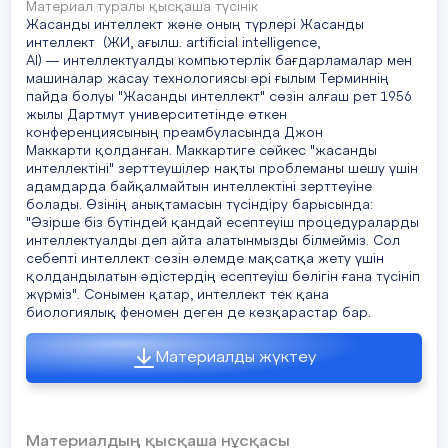
Algorithm, Data, Machine Learning
).
Материал туралы қысқаша түсінік
Оқушылар кодты сканерлеп, шыққан
Жасанды интеллект және оның түрлері Жасанды
термин бойынша бірігеді.
интеллект (ЖИ, ағылш. artificial intelligence,
AI) — интеллектуалды компьютерлік бағдарламалар мен
Топтар:
машиналар жасау технологиясы әрі ғылым Терминнің
пайда болуы "Жасанды интеллект" сөзін алғаш рет 1956
1-топ – «AI»
жылы Дартмут университетінде өткен
2-топ – «Алгоритм»
конференциясының преамбуласында Джон
3-топ – «Деректер»
Маккарти қолданған. Маккартиге сәйкес "жасанды
4-топ – «Машиналық оқыту»
интеллектіні" зерттеушілер нақты проблеманы шешу үшін
адамдарда байқалмайтын интеллектіні зерттеуіне
Бұл әдіс оқушыларды бірден
болады. Өзінің анықтамасын түсіндіру барысында:
"Әзірше біз бүтіндей қандай есептеуіш процедураларды
тақырыпқа бағыттайды және пәндік
интеллектуалды деп айта алатынмызды білмейміз. Сол
терминдермен жұмыс істеуге
себепті интеллект сөзін әлемде мақсатқа жету үшін
бейімдейді.
қолдандылатын әдістердің есептеуіш бөлігін ғана түсініп
жүрміз". Сонымен қатар, интеллект тек қана
биологиялық феномен деген де көзқарастар бар.
II. Жаңа сабақтың түсіндірмесі
Сабақ
тың
Ж
(теориялық бөлім) (10 минут)
ортасы
Материалды жүктеу
Жасанды интеллект (ЖИ)
– бұл
компьютерлік жүйелердің адам ақыл-
ойына тән әрекеттерді орындау
Материалдың қысқаша нұсқасы