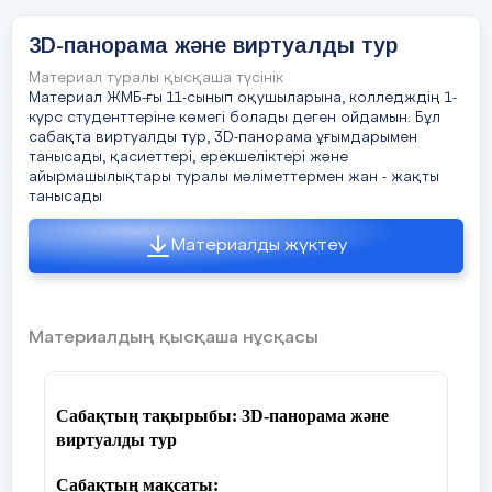
редакциялауөтеыңғайлы
3D-панорама және виртуалды тур
Сабақтың басы
Миға шабуыл.
в
ирустарданжеңілқорғанады
Өткен
сабақ материалдары
Материал туралы қысқаша түсінік
Ұйымдастыру
бойынша сұрақтар:
санкцияланбағаненуденжеңілқорғанады
Материал ЖМБ-ғы 11-сынып оқушыларына, колледждің 1-
курс студенттеріне көмегі болады деген ойдамын. Бұл
сабақта виртуалды тур, 3D-панорама ұғымдарымен
Кіріктірілген функциялар
Кезеңі
дискідеазорын
алады
танысады, қасиеттері, ерекшеліктері және
көмегімен күнделікті
айырмашылықтары туралы мәліметтермен жан - жақты
кездесетін қандай
Қызығушылықты
танысады
есептерді шешуге
ояту
10.
Мынаәрекеттердіңқайсысынархивтікфайлдаорынд
болады? Кіріктірілген
Материалды жүктеу
функцияларды алгебра
8 мин
Қайтапішімдеу
пәнінің өзіңе таныс қай
тарауларына тиімді
Қарапшығу
қолдануға болады деп
ойлайсың?
Материалдың қысқаша нұсқасы
Орындауғ
а
жіберу
редакциялау
Сабақтың тақырыбы: 3D-панорама және
виртуалды тур
Сабақтың
Кіріктірілген
сығу
функцияларды
ортасы
Сабақтың мақсаты:
практикалық тұрғыдан