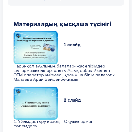
Жасанды интеллект адамды
алмастыру үшін емес, адамның
интеллектуалдық мүмкіндігін
кеңейту үшін жасалған технология
Материалдың қысқаша түсінігі
болып табылады.
III. Практикалық бөлім
1 слайд
1-тапсырма. Топтастыру
тапсырмасы (топтық жұмыс)
Нарынқол ауылының балалар- жасөпірімдер
Тапсырма:
шығармашылық орталығы Ашық сабақ 9 сынып
ЭЕМ оператор үйірмесі Қосымша білім педагогы:
Жасанды интеллектке қатысты
Малаева Арай Бейсенбекқызы
ұғымдарды
даму кезеңдері бойынша
топтастырыңыз
.
Платформа:
2 слайд
https://www.mindmeister.com
ҚБ мақсаты:
1. Ұйымдастыру кезеңі - Оқушылармен
Оқушылардың жасанды интеллект
сәлемдесу.
ұғымдары арасындағы логикалық