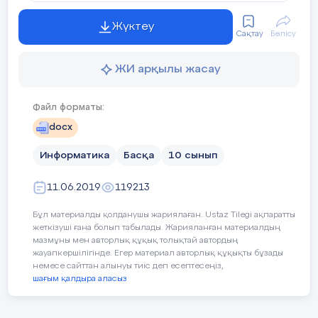
Ақпаратты жеткізу.
Жүктеу
Сақтау
Бөлісу
3. Адам қабылдайтынақпараттүрлері:
ЖИ арқылы жасау
жүйелік, қолданбалы
Файл форматы:
бейнеліжәнетаңбалы
docx
жасандыжәнетабиғи
Информатика
Басқа
10 сынып
дыбысты, дыбыссыз
11.06.2019
119213
дұрысжауапжок
Бұл материалды қолданушы жариялаған. Ustaz Tilegi ақпаратты
4.Алгоритм орындаушысы дегеніміз –
жеткізуші ғана болып табылады. Жарияланған материалдың
мазмұны мен авторлық құқық толықтай автордың
жауапкершілігінде. Егер материал авторлық құқықты бұзады
құрастырылған алгоритмді басқарушы
немесе сайттан алынуы тиіс деп есептесеңіз,
субъект немесе нысан
шағым қалдыра аласыз
мәтінді өзгертуге арналған программа
пакеттері