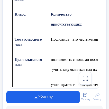
Класс
:
Количество
присутствующих
:
Тема классного
Пословица - это часть жизни и му
часа:
Цели классного
познакомить с новыми пословицам
часа:
-
учить задумываться над их смысл
-
учить кратко и последовательно 
пословиц и
Жүктеу
поговорок;
Сақтау
Бөлісу