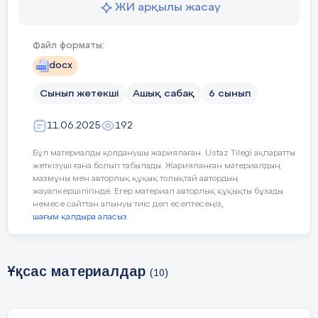
-
воспитание ответственного отно
ЖИ арқылы жасау
- Уважать честный труд; - Уметь 
ответственности;
Файл форматы:
docx
- Проявлять доброту и уважение по от
Сынып жетекші
Ашық сабақ
6 сынып
-Уметь развиваться индивидуально и в
11.06.2025
192
Ход урока:
Бұл материалды қолданушы жариялаған. Ustaz Tilegi ақпаратты
жеткізуші ғана болып табылады. Жарияланған материалдың
мазмұны мен авторлық құқық толықтай автордың
Этап
Действия педагога
Действия уч
жауапкершілігінде. Егер материал авторлық құқықты бұзады
урока/
немесе сайттан алынуы тиіс деп есептесеңіз,
шағым қалдыра аласыз
Время
1.Начало
1.Эмоциональный
Ұқсас материалдар
(10)
урока.
настрой.
Отвечают на во
0-5 мин
2.Сообщение темы и
Слушают учите