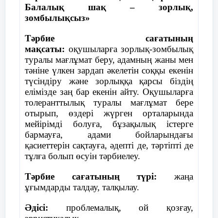
Үшінші мәселе бойынша оқушылар
Балалық шақ – зорлық,
6 задание:
кітаптарын қаптауы керектігін, сонымен
16-желтоқсанда Қазақстан
зомбылықсыз»
бірге сабақ кестесі бойынша оқулықтарды
Республикасы
Доскажите конец
әкелуі керектігін айтты. Жиналыс соңында
Тәрбие сағатының
тәуелсіз,демократиялық және
пословиц . Как вы их
төмендегідей қаулы қабылданды.
мақсаты:
оқушыларға зорлық-зомбылық
понимаете?
құқықтық мемлекет деп
туралы мағлұмат беру, адамның жаны мен
жарияланды.
Қаулы:
-
Кто много читает
-
…..
тәніне үлкен зардап әкелетін соққы екенін
түсіндіру және зорлыққа қарсы біздің
2-қазанда Байқоңырдан «Союз-
Әрбір оқушы І тоқсанды жақсы деген
-
Не плюй в колодец
-
…
елімізде заң бар екенін айту. Оқушыларға
ТМ-13» кемесімен ғарышқа
бағалармен аяқтауға жауапкершілікпен
толеранттылық туралы мағлұмат бере
қазақтың тұңғыш ғарышкері
қарасын.
-
С кем поведёшься
-
…..
отырып, өздері жүрген орталарында
Әубәкіров Тоқтар Оңғарбайұлы
мейірімді болуға, бұзақылық істерге
ұшты.
Сынып секторлары бекітілсін.
-
бармауға, адами бойларындағы
Лучше хорошо
қасиеттерін сақтауға, әдепті де, тәртіпті де
Оқушылардың кітаптарын қадағалау
29-тамызда ҚР президенті Н.Ә
поступить
тұлға болып өсуін тәрбиелеу.
кітап секторына тапсырылсын.
Назарбаевтың жарлығымен Семей
-
…..
полигоны жабылды.
Тәрбие сағатының түрі:
жаңа
-
Где труд
-
……..
ұғымдарды талдау, талқылау.
1994 жыл:
7 задание:
Әдісі:
проблемалық, ой қозғау,
Талғат Мұсабаев «Союз ТМ6»