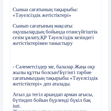
них выражается
Қаулы:
отношение к какому
-
Сыныа сағатының тақырыбы:
либо событию.
«Тәуелсіздік жетістіктері»
Әрбір оқушы ІІ тоқсанды жақсы деген
бағалармен аяқтауға жауапкершілікпен
1 зад.
Сынып сағатының мақсаты:
қарасын.
оқушылардың бойында отансүйгіштік
Объясните, какая
Сынып оқушыларының тәртібі мен
сезім ұялату,ҚР Тәуелсіздік кезіндегі
пословица самая
тазалығы жақсы деп есептелсін.
жетістіктерімен таныстыру
древняя? Почему вы так
решили?
Оқушылардың қоғамдық шараларға
қатысуын қадағалау мәдениет
А) Человек без друзей,
секторына тапсырылсын
что дерево без корней;
- Сәлеметсіздер ме, балалар.Жаңа оқу
жылы құтты болсын!Бүгінгі тәрбие
Б)Любишь тепло
-
терпи
сағатымыздың тақырыбы «Тәуелсіздік
дым;
Сынып жетекші: З.Бурунова
жетістіктері» деп аталады.
В) Человек без Родины ,
Хатшы: Н.Орақбаева
Ағыл да тегіл арындап арман ағысы,
что соловей без песни;
бүтіндеп бойын бүрленді бүкіл бақ
2018ж қыркүйек айының
іші.
2 зад.