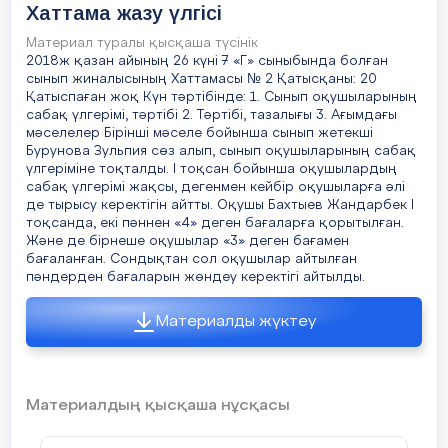
цели классного часа.
Хаттама жазу үлгісі
Материал туралы қысқаша түсінік
Сегодня мы поговорим о
2018ж қазан айының 26 күні 7 «Г» сыныбында болған
пословицах и
сынып жиналысының Хаттамасы № 2 Қатысқаны: 20
поговорках, подумаем
Қатыспаған жоқ Күн тәртібінде: 1. Сынып оқушыларының
вместе о
сабақ үлгерімі, тәртібі 2. Тәртібі, тазалығы 3. Ағымдағы
мәселелер Бірінші мәселе бойынша сынып жетекші
содержании некоторых
Бурунова Зульпия сөз алып, сынып оқушыларының сабақ
үлгеріміне тоқталды. І тоқсан бойынша оқушылардың
из них.
сабақ үлгерімі жақсы, дегенмен кейбір оқушыларға әлі
де тырысу керектігін айтты. Оқушы Бахтыев Жандарбек І
Сегодня мы поговорим о
тоқсанда, екі пәннен «4» деген бағаларға қорытылған.
пословицах и
Және де бірнеше оқушылар «3» деген бағамен
поговорках, подумаем
бағаланған. Сондықтан сол оқушылар айтылған
вместе о
пәндерден бағаларын жөндеу керектігі айтылды.
содержании некоторых
Материалды жүктеу
из них.
Сегодня мы поговорим о
пословицах и
Материалдың қысқаша нұсқасы
поговорках, подумаем
вместе о