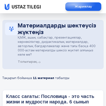
Жариялау
Материалдарды шектеусіз
жүктеңіз
ҚМЖ, ашық сабақтар, презентациялар,
көрнекіліктер, дидактикалық материалдар,
авторлық бағдарламалар және тағы басқа 400
000-астам материалды шексіз жүктеп алғыңыз
келе ме?
Толығырақ
Тақырып бойынша
11 материал
табылды
Класс сағаты: Пословица - это часть
жизни и мудрости народа. 6 сынып