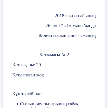
содержании некоторых
из них.
2018ж қазан айының
Сегодня мы поговорим о
26 күні
7
«
Г
» сыныбында
пословицах и
поговорках, подумаем
болған сынып жиналысының
вместе о
содержании некоторых
из них
Хаттамасы № 2
Сегодня мы поговорим о
Қатысқаны:
20
пословицах и
поговорках, подумаем
Қатыспаған жоқ
вместе о
содержании некоторых
Күн тәртібінде:
из них
Сынып оқушыларының сабақ
Сегодня мы поговорим о