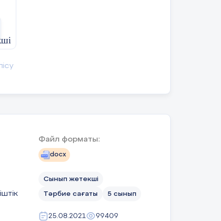
ші
ла
ып
. І
қты
лісу
імі
ысу
к І
рға
ген
лар
ігі
Файл форматы:
docx
нді
қ
нде
Сынып жетекші
5-
мен
іштік
Тәрбие сағаты
5 сынып
ді
ққа
еле
25.08.2021
99409