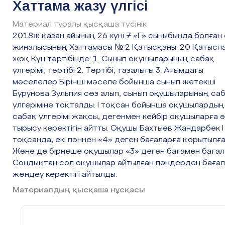
Хаттама жазу үлгісі
Жүргізуші:
Материал туралы қысқаша түсінік
Құрметті ұстаздар, қадірлі оқушылар!
2018ж қазан айының 26 күні 7 «Г» сыныбында болған
жиналысының Хаттамасы № 2 Қатысқаны: 20 Қатысп
Бүгін біз – ерлік пен елдікке, білім мен руханият
жоқ Күн тәртібінде: 1. Сынып оқушыларының сабақ
өшпес із қалдырған дара тұлға, Кеңес Одағының
үлгерімі, тәртібі 2. Тәртібі, тазалығы 3. Ағымдағы
Батыры, ғалым, жазушы Мәлік Ғабдуллиннің 11
мәселелер Бірінші мәселе бойынша сынып жетекші
жылдығына арналған «Қазақтың Оқжетпесі» атт
Бурунова Зульпия сөз алып, сынып оқушыларының са
әдеби кеште бас қосып отырмыз.
үлгеріміне тоқталды. І тоқсан бойынша оқушылардың
сабақ үлгерімі жақсы, дегенмен кейбір оқушыларға ә
Бұл кеш – тек бір батырды еске алу емес, ұлт
тырысу керектігін айтты. Оқушы Бахтыев Жандарбек І
рухын көтерген ерлерді тану, олардан өнеге алу.
тоқсанда, екі пәннен «4» деген бағаларға қорытылға
Мәлік атамыз – жауынгер ғана емес, сөз зергері,
Және де бірнеше оқушылар «3» деген бағамен бағал
тәрбиеші ұстаз, халық мұрасын жинаушы, нағыз
Сондықтан сол оқушылар айтылған пәндерден баға
ұлт тұлғасы.
жөндеу керектігі айтылды.
Ендеше, кешімізді патриоттық рухпен, құрметп
Материалдың қысқаша нұсқасы
бастайық!
Мәлік аға – ер жүрек,