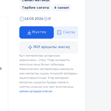
Сынып жетекші
Тәрбие сағаты
4 сынып
14.05.2026
0
Жүктеу
Сақтау
ЖИ арқылы жасау
Бұл материалды қолданушы
жариялаған. Ustaz Tilegi ақпаратты
жеткізуші ғана болып табылады.
а
Жарияланған материалдың мазмұны
мен авторлық құқық толықтай автордың
жауапкершілігінде. Егер материал
авторлық құқықты бұзады немесе
сайттан алынуы тиіс деп есептесеңіз,
шағым қалдыра аласыз