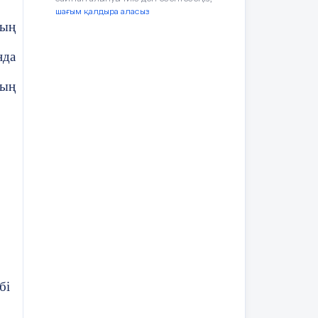
шағым қалдыра аласыз
ның
нда
ның
ай
бі