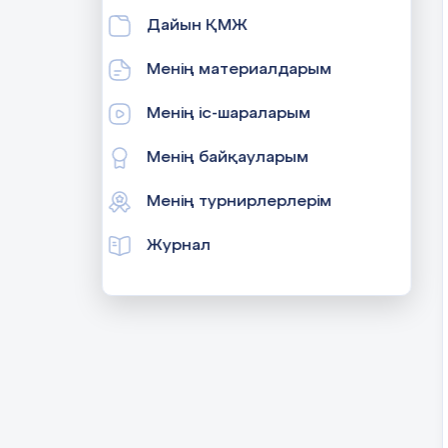
Дайын ҚМЖ
Менің материалдарым
Менің іс-шараларым
Менің байқауларым
Менің турнирлерлерім
Журнал