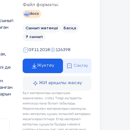
Файл форматы:
docx
 сынып
аған
Сынып жетекші
Басқа
қа
7 сынып
0
07.11.2018
126398
ы
бақ
Жүктеу
Сақтау
лі де
н.
ЖИ арқылы жасау
анған.
Бұл материалды қолданушы
ларын
жариялаған. Ustaz Tilegi ақпаратты
жеткізуші ғана болып табылады.
ен
Жарияланған материалдың мазмұны
мен авторлық құқық толықтай автордың
жауапкершілігінде. Егер материал
авторлық құқықты бұзады немесе
сайттан алынуы тиіс деп есептесеңіз,