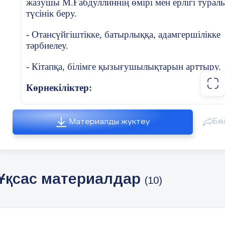
жазушы М.Ғабдуллиннің өмірі мен ерлігі турал
түсінік беру.
- Отансүйгіштікке, батырлыққа, адамгершілікке
тәрбиелеу.
- Кітапқа, білімге қызығушылықтарын арттыру.
Көрнекіліктер:
М.Ғабдуллиннің суреті, кітаптары, бейнежазба,
мақал-мәтелдер,
Бө
Материалды жүктеу
«Батыр ағаға хат»
,«Өзің оқып, өзгеге ұсын»
бұрышы
Ұқсас материалдар
(10)
Сабақтың барысы:
1. Ұйымдастыру кезеңі (2 мин)