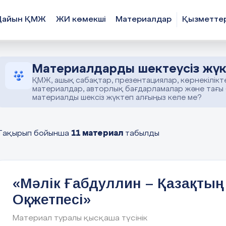
Дайын ҚМЖ
ЖИ көмекші
Материалдар
Қызметте
Материалдарды шектеусіз жүк
ҚМЖ, ашық сабақтар, презентациялар, көрнекілікт
материалдар, авторлық бағдарламалар және тағы
материалды шексіз жүктеп алғыңыз келе ме?
11 материал
Тақырып бойынша
табылды
«Мәлік Ғабдуллин – Қазақтың
Оқжетпесі»
Материал туралы қысқаша түсінік