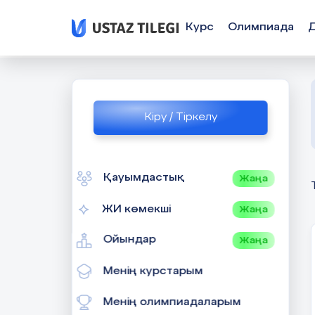
Курс
Олимпиада
Кіру / Тіркелу
Қауымдастық
Жаңа
ЖИ көмекші
Жаңа
Ойындар
Жаңа
Менің курстарым
Менің олимпиадаларым