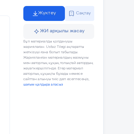
да
ығы
Жүктеу
Сақтау
ші
ЖИ арқылы жасау
рға
ғы
Бұл материалды қолданушы
іл
ы,
жариялаған. Ustaz Tilegi ақпаратты
сқа
жеткізуші ғана болып табылады.
Жарияланған материалдың мазмұны
мен
мен авторлық құқық толықтай автордың
лыс
жауапкершілігінде. Егер материал
авторлық құқықты бұзады немесе
сайттан алынуы тиіс деп есептесеңіз,
шағым қалдыра аласыз
н
ен
ық
пен
ығы