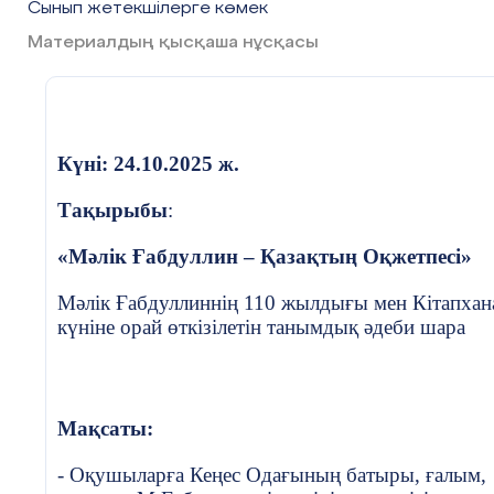
Сынып жетекшілерге көмек
Материалдың қысқаша нұсқасы
Күні: 24.10.2025 ж.
Тақырыбы
:
«Мәлік Ғабдуллин – Қазақтың Оқжетпесі»
Мәлік Ғабдуллиннің 110 жылдығы мен Кітапхан
күніне орай өткізілетін танымдық әдеби шара
Мақсаты:
- Оқушыларға Кеңес Одағының батыры, ғалым,