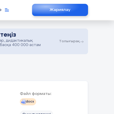
р
Жариялау
теңіз
ер, дидактикалық
Толығырақ
 басқа 400 000-астам
Файл форматы:
docx