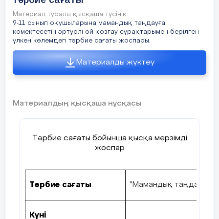
отырып, сұрақтарға жауап алу, назарларын
қарапайым өмір
Материал туралы қысқаша түсінік
сабаққа аудару, қызығушылықтарын туғызу.
сүру көзі болып
9-11 сынып оқушыларына мамандық таңдауға
табылатын және
көмектесетін әртүрлі ой қозғау сұрақтарымен берілген
қандай да бір
үлкен көлемдегі тәрбие сағаты жоспары.
дайындықты,
жауапкершілікті
Сабақтың
Материалды жүктеу
талап ететін еңбек
басы
қызметінің маңызды
бөлігі.
5 минут
Сұрақтарға жа
Мамандық дегеніміз
Материалдың қысқаша нұсқасы
не?
Кәсіп, Сүйікті іс,
Тәрбие сағаты бойынша қысқа мерзімді
Шығармашылық,
жоспар
Қызығушылық, Еңбек
көзі
2. Пікір бөлісу.
Тәрбие сағаты
"Мамандық таңдау"
Сыныпта кім қандай
мамандық иесі
болғысы келеді?
Күні
Мамандық таңдау —