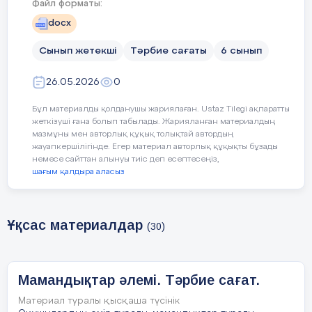
Файл форматы:
docx
Ресімдеу
слайд,презентация
Сынып жетекші
Тәрбие сағаты
6 сынып
Музыкалық және
Суреттер,ұлағатты сөздер ж
бейне көркемдеу
26.05.2026
0
Бұл материалды қолданушы жариялаған. Ustaz Tilegi ақпаратты
жеткізуші ғана болып табылады. Жарияланған материалдың
Үлестірмелі
Кеспе қағаздары,суреттер.
мазмұны мен авторлық құқық толықтай автордың
материалдар
жауапкершілігінде. Егер материал авторлық құқықты бұзады
немесе сайттан алынуы тиіс деп есептесеңіз,
шағым қалдыра аласыз
Тақырыптық
Презентация
көрмелер мен
ақпараттық
стендтер
Ұқсас материалдар
(30)
Дайындыққа
Интернет материалдары
Мамандықтар әлемі. Тәрбие сағат.
арналған әдебиет
Материал туралы қысқаша түсінік