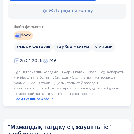
қандай бағытта, оқу
орнында
Еңбекқорлық және кәсіби білікт
ЖИ арқылы жасау
оқитыныңызды
Құндылық:
анықтаған шығарсыз
Түрлі мамандықтар мен олардың
және де өздеріңнің
Файл форматы:
болашақ кәсіби
docx
қызметтеріңді
Сабақтың бар
жақсы білетін де
Сынып жетекші
Тәрбие сағаты
9 сынып
шығарсыз.
Дегенмен де өз
таңдауыңды тағы бір
25.01.2025
247
тексерген артық
етпейді, таңдаған
Бұл материалды қолданушы жариялаған. Ustaz Tilegi ақпаратты
Сабақтың
мамандығыңыз
жеткізуші ғана болып табылады. Жарияланған материалдың
кезең
і/
Педагогтің
әрекеті
мазмұны мен авторлық құқық толықтай автордың
шындығында өзіңізді
уақыт
жауапкершілігінде. Егер материал авторлық құқықты бұзады
жетілдіруге
немесе сайттан алынуы тиіс деп есептесеңіз,
мүмкіндік бере ме,
шағым қалдыра аласыз
сол жөнінде
Психологиялық ахуал туғызу Жұмбақ шешу
ойлануға кеш емес.
Ұрсаң қатты зырлайды, Жерге қарғып
Жаман мамандық
тұрмайды. Абайлаңдар, балалар, Жолда
жоқ. Мамандықтың
ойнауға болмайды. Шешуі: доп «Допты
"Мамандық таңдау ең жауапты іс"
бәрі жақсы.
қағып ал» әдісі бойынша допты лақтыра
Мамандық —
тәрбие сағаты