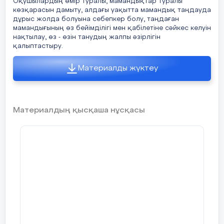
Оқушылардың өмір туралы, мамандықтар туралы
көзқарасын дамыту, алдағы уақытта мамандық таңдауда
Сабақтың барыс
дұрыс жолда болуына себепкер болу, таңдаған
мамандығының өз бейімділігі мен қабілетіне сәйкес келуін
нақтылау, өз - өзін танудың жалпы әзірлігін
қалыптастыру.
Сабақтың
Мұғалім әрекеті
Материалды жүктеу
кезеңі/ уақыт
Материалдың қысқаша нұсқасы
Ұйымдастыру
Сабаққа дайындау
кезеңі
Жағымды
(5мин)
психологиялық
ахуал орнату
Сабақ басы
Кіріспе
(10 мин)
сөз:1.Әлемде 50
мыңға жуық