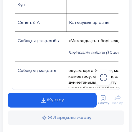
К
үні:
Сынып: 6 А
Қатысушылар саны:
Сабақтың тақырыбы:
«Мамандықтың бәрі жақсы»
Қауіпсіздік сабағы (10 минут)
«
Д
Сабақтың мақсаты
оқушыларға болашақ маманды
көмектесу, мамандық әлемі ж
дүниетанымын кеңейту; алдағ
жолда болуына себепкер болу
бейімділігі мен қабілетіне сә
Жүктеу
Сақтау
Бөлісу
Құндылықтарды
Еңбекқорлық және кәсіби білік
ЖИ арқылы жасау
дарыту
білу және кез келген қызметті
салу