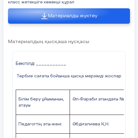
класс жетекшіге көмекші құрал
Материалды жүктеу
Материалдың қысқаша нұсқасы
Бекітілді ___________
Тәрбие сағаты бойынша қысқа мерзімді жоспар
Білім беру ұйымының
Әл-Фараби атындағы №21 ма
атауы
Педагогтің аты-жөні:
Әбдіғалиева Қ.Н.