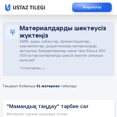
Жариялау
Материалдарды шектеусіз
жүктеңіз
ҚМЖ, ашық сабақтар, презентациялар,
көрнекіліктер, дидактикалық материалдар,
авторлық бағдарламалар және тағы басқа 400
000-астам материалды шексіз жүктеп алғыңыз
келе ме?
Толығырақ
Тақырып бойынша
31 материал
табылды
"Мамандық таңдау" тәрбие сағ
Материал туралы қысқаша түсінік