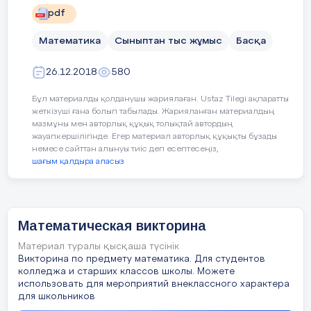
pdf
Теңсіздіктерді шешуде жауабын нақты
беруді;
Математика
Сыныптан тыс жұмыс
Басқа
26.12.2018
580
Оқушы нені үйренуі тиіс:
Бұл материалды қолданушы жариялаған. Ustaz Tilegi ақпаратты
Тақырыбы: Математикалық логика
жеткізуші ғана болып табылады. Жарияланған материалдың
Мақсаты:
мазмұны мен авторлық құқық толықтай автордың
1. Білімділік: Студенттердің математикаға
Логикалық есептерді теңдеу арқылы
жауапкершілігінде. Егер материал авторлық құқықты бұзады
қызығушылығын, ынтасын,
шеше білуді;
зейінін арттыру, алған білімдерін тереңдету.
немесе сайттан алынуы тиіс деп есептесеңіз,
2. Дамытушылық: Ой - өрісін кеңейту, логикалық
шағым қалдыра аласыз
ойлау қабілеттерін
Кез-келген санның квадратын шапшаң
дамыту, ұжымшылдық қабілеттін дамыту.
есептеу тәсілін;
3. Тәрбиелік: Студенттерді ұжымшылдыққа,
жолдастыққа, алғырлыққа,
белсенділікке және жеке тұлға етіп
Натурал сандарды шапшаң қосу және
Математическая викторина
қалыптастыру.
азайту тәсілін;
4. Көрнекілігі: дербес компьютер, интерактивті
Материал туралы қысқаша түсінік
тақта, үлестірмелі
Викторина по предмету математика. Для студентов
тапсырмалар, бағалау бетшесі.
Күрделі есептерге теңдеу құра
5. Әдісі: Сайыс, ой – қозғау.
колледжа и старших классов школы. Можете
отырып, шығаруды.
1. «Ақыл-ойды тәртіпке келтіретін математика,
использовать для мероприятий внеклассного характера
сондықтан да оны оқу
для школьников
керек».