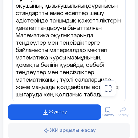
оқушының қызығушылығын,сұранысын
стандартты емес есептер шешу
әдістерінде танымдық қажеттіліктерін
қанағаттандыруға бағытталған.
Математика оқулықтарында
теңдеулер мен теңсіздіктерге
байланысты материалдар мектеп
математика курсы мазмұнының
қомақты бөлігін құрайды, себебі
теңдеулер мен теңсіздіктер
математиканың түрлі салаларында
және маңызды қолданбалы есептерді
шығаруда кең қолданыс табады.
Теңдеу мен теңсіздік ұғымы қаншалықты
Жүктеу
кең болса, олардың шығару әдістері де
Сақтау
Бөлісу
соншалықты көп. Сондықтан қазіргі
уақытқа дейінгі теңдеулер мен
ЖИ арқылы жасау
теңсіздіктердің дамуында әр түрлі