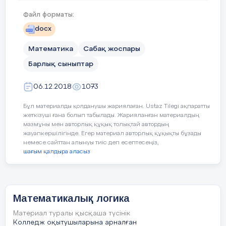
әдістердің өзгеріп, жаңарып отыруы осы
Файл форматы:
ұғымдардың нақтылануы мен басқа да
docx
математиканың бөлімдерімен байланысын
ескеріп отыруды қажет етеді.
Математика
Сабақ жоспары
Барлық сыныптар
06.12.2018
1073
Мақсаты:
Бұл материалды қолданушы жариялаған. Ustaz Tilegi ақпаратты
Жоғары сынып оқушыларына алгебралық
жеткізуші ғана болып табылады. Жарияланған материалдың
теңдеулер мен теңсіздіктерді логикалық
мазмұны мен авторлық құқық толықтай автордың
жауапкершілігінде. Егер материал авторлық құқықты бұзады
шешу жолдарын теориялық негізінде ашу
немесе сайттан алынуы тиіс деп есептесеңіз,
және тиімді әдістерін күрделі есептер
шағым қалдыра аласыз
шығару барысында игертуге, күрделі
есептер шығару барысында логикалық
байланыстармен әдістерді практикалық
Математикалық логика
жұмыстарда қолдана білуі арқылы
біліктілігін дамытуға жағдай жасау.
Материал туралы қысқаша түсінік
Колледж оқытушыларына арналған