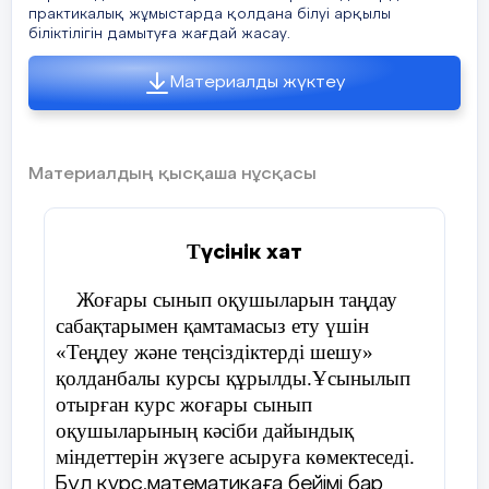
практикалық жұмыстарда қолдана білуі арқылы
біліктілігін дамытуға жағдай жасау.
Материалды жүктеу
Материалдың қысқаша нұсқасы
Т
үсінік хат
Жоғары сынып оқушыларын таңдау
сабақтарымен қамтамасыз ету үшін
«Теңдеу және теңсіздіктерді шешу»
қолданбалы курсы құрылды.Ұсынылып
отырған курс жоғары сынып
оқушыларының кәсіби дайындық
міндеттерін жүзеге асыруға көмектеседі.
Бұл курс,математикаға бейімі бар