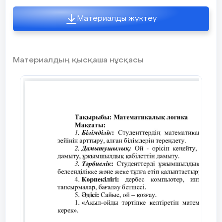
Материалды жүктеу
Міндеттері:
Математиканың адам өміріндегі
Материалдың қысқаша нұсқасы
алатын орнын, қажеттігін білу;
Алған білімдерін іс-жүзінде пайдалана
білуге үйрету;
Іздемпаздық, шығармашылық
қабілеттерін дамыту;
Математикалық білім, білік
дағдыларының белгілі жүйелерін
меңгерту;
Күтілетін нәтиже: