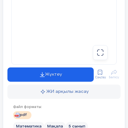
Жүктеу
Сақтау
Бөлісу
ЖИ арқылы жасау
Файл форматы:
pdf
Математика
Мақала
5 сынып