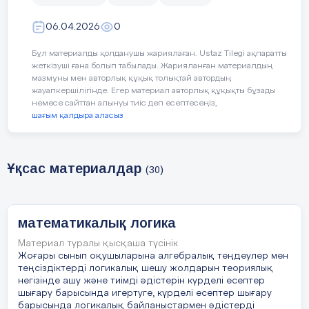
06.04.2026
0
Бұл материалды қолданушы жариялаған. Ustaz Tilegi ақпаратты
жеткізуші ғана болып табылады. Жарияланған материалдың
мазмұны мен авторлық құқық толықтай автордың
жауапкершілігінде. Егер материал авторлық құқықты бұзады
немесе сайттан алынуы тиіс деп есептесеңіз,
шағым қалдыра аласыз
Ұқсас материалдар
(30)
математикалық логика
Материал туралы қысқаша түсінік
Жоғары сынып оқушыларына алгебралық теңдеулер мен
теңсіздіктерді логикалық шешу жолдарын теориялық
негізінде ашу және тиімді әдістерін күрделі есептер
шығару барысында игертуге, күрделі есептер шығару
барысында логикалық байланыстармен әдістерді