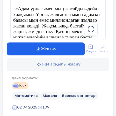
«Адам ұрпағымен мың жасайды»-дейді
халқымыз.Ұрпақ жалғастығымен адамзат
баласы мың емес миллиондаған жылдар
жасап келеді. Жақсылыққа бастайтын
жарық жұлдыз-оқу. Қазіргі мектеп
мұғалімдерінің алдында тұрған басты
міндет-оқушылардың шығармашылық
білім дағдыларын қалыптастыру.
Жүктеу
Сақтау
Бөлісу
К.Ушинский «Мұғалім- өзінің білімін
ЖИ арқылы жасау
үздіксіз көтеріп отырғанда ғана мұғалім.
Оқуды, ізденуді тоқтатысымен оның
мұғалімділігі жойылады»,-деген
Файл форматы:
даналығында. Белгілі ғалым Дайана
docx
Халперн «Сыни ойлау - ойлаған түп
нәтижеге жету үшін танымдық
Математика
Мақала
Барлық сыныптар
техникаларды пайдалану арқылы
шығармашылықпен әрі қарай бағыттап
02.04.2025
109
ойлану деген» Сыни тұрғыдан ойлау