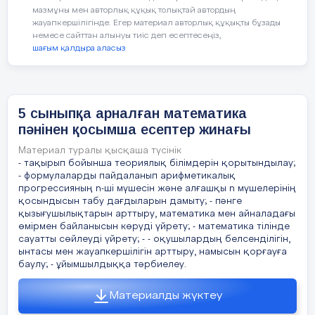
арттыру арқылы шығармашылықтарын
мазмұны мен авторлық құқық толықтай автордың
оқушылар өз білім сөрелерін талқылайды.
дамыту. Оқу мен жазу арқылы сын
жауапкершілігінде. Егер материал авторлық құқықты бұзады
тұрғысынан ойлау технологиясы жаңа
немесе сайттан алынуы тиіс деп есептесеңіз,
- Және әр жұптан бірдей емес өз білім
шағым қалдыра аласыз
буын оқулықтарының талаптарын жүзеге
сөресінде болмаған терминдерді келесі
асыруда, оқушылардың білім деңгейін
сөреге жазу ұсынылады.
көтеруде, балаларды шығармашылыққа
баулуға, ойларын еркін айтуға, тез арада
Мысалы:
5 сыныпқа арналған математика
шешім қабылдауға көмектесетін бірден
пәнінен қосымша есептер жинағы
бір тиімді технология. Сыни тұрғыдан
7 сынып, геометрия пәні
ойлау технологиясын пайдаланатын әр
Материал туралы қысқаша түсінік
ұстаз өз педагогикалық қызметінде
Тақырыбы: Шеңбер және оның
- тақырып бойынша теориялық білімдерін қорытындылау;
оқушы мен мұғалім арасындағы қарым-
- формулаларды пайдаланып арифметикалық
бөліктері.
қатынасқа дегенде көзқарасының мүлдем
прогрессияның n-ші мүшесін және алғашқы n мүшелерінің
қосындысын табу дағдыларын дамыту; - пәнге
өзгергенін байқайды.
қызығушылықтарын арттыру, математика мен айналадағы
Терминдер
Радиус, шеңбер центрі, хорда, диаметр, 
өмірмен байланысын көруді үйрету; - математика тілінде
Сонымен қатар сыни тұрғыдан ойлау
сауатты сөйлеуді үйрету; - - оқушылардың белсенділігін,
көбінесе баламалы шешімдерді
ынтасы мен жауапкершілігін арттыру, намысын қорғауға
Математика
R
, O,AB, D,
АОС
қабылдауға, бір нәрсені елестетуге, ойлау
баулу; - ұйымшылдыққа тәрбиелеу.
тілінде
және іс-әрекеттің жаңа немесе
жазылуы
түрлендірілген тәсілдерін енгізуге дайын
Материалды жүктеу
болуды көздейді. Әлем елдерінің біразы