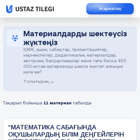
Жариялау
Материалдарды шектеусіз
жүктеңіз
ҚМЖ, ашық сабақтар, презентациялар,
көрнекіліктер, дидактикалық материалдар,
авторлық бағдарламалар және тағы басқа 400
000-астам материалды шексіз жүктеп алғыңыз
келе ме?
Толығырақ
Тақырып бойынша
11 материал
табылды
“МАТЕМАТИКА САБАҒЫНДА
ОҚУШЫЛАРДЫҢ БІЛІМ ДЕҢГЕЙЛЕРІН