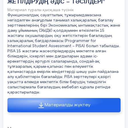
ЖЕТІЛДІРУДІҢ ӘДІС – ТӘСІЛДЕРІ”
Материал туралы қысқаша түсінік
Функционалдық сауаттылық тұжырымдамасына
негізделген анағұрлым танымал халықаралық бағалау
зерттемелерінің бірі Экономикалық ынтымақтастық және
даму ұйымының (ЭЫДҰ) қолдауымен өткізілетін 15
жастағы оқушылардың оқу жетістіктерін бағалаудың
халықаралық бағдарламасы (Programmer for
International Student Assessment – РІSА) болып табылады.
РІSА 15 жастағы жасөспірімдердің мектепте алған
білімдерін, іскерлігі мен дағдыларын адами іс-
әрекеттердің әртүрлі салаларында, сондай-ақ
тұлғааралық қарым-қатынас пен әлеуметтік
қатынастарда өмірлік міндеттерді шешу үшін пайдалана
алу қабілеттерін бағалайды. РІSА зерттеулері қазіргі
уақытта әлемде мектептік білім берудің тиімділігін
салыстырмалы бағалаудың әмбебап құралы ретінде
қарастырылады.
Материалды жүктеу