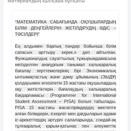
Материалдың қысқаша нұсқасы
МАТЕМАТИКА САБАҒЫНДА ОҚУШЫЛАРДЫҢ
“
БІЛІМ ДЕҢГЕЙЛЕРІН ЖЕТІЛДІРУДІҢ ӘДІС –
ТӘСІЛДЕРІ”
Ең алдымен барлық пәндер бойынша білім
сапасын арттыру керек.» деп айтылған.
Функционалдық сауаттылық тұжырымдамасына
негізделген анағұрлым танымал халықаралық
бағалау зерттемелерінің бірі Экономикалық
ынтымақтастық және даму ұйымының (ЭЫДҰ)
қолдауымен өткізілетін 15 жастағы оқушылардың
оқу жетістіктерін бағалаудың халықаралық
бағдарламасы (Programmer for International
Student Assessment – РІSА) болып табылады.
РІSА 15 жастағы жасөспірімдердің мектепте
алған білімдерін, іскерлігі мен дағдыларын адами
іс-әрекеттердің әртүрлі салаларында, сондай-ақ
тұлғааралық қарым-қатынас пен әлеуметтік