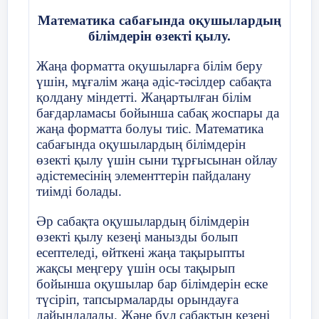
алғашқылардың бірі болды. Ол
Математика сабағында оқушылардың
оқушылардың ойлау дағдысын
білімдерін өзекті қылу.
қалыптастырудың білім беру
бағдарламасын тек оқушылар үшін ғана
Жаңа форматта оқушыларға білім беру
емес, қоғам үшін және барлық
үшін, мұғалім жаңа әдіс-тәсілдер сабақта
демократиялық құрылыс үшін тиімді
қолдану міндетті. Жаңартылған білім
болуына бағыттау керек екендігін
бағдарламасы бойынша сабақ жоспары да
мойындатты. Эдвард Глейзер (1941) сын
жаңа форматта болуы тиіс. Математика
тұрғысынан ойлау қабілеттілігі үш
сабағында оқушылардың білімдерін
элементтен тұратындығын болжап берді:
өзекті қылу үшін сыни тұрғысынан ойлау
әдістемесінің элементтерін пайдалану
1. Проблемалар мен мәселелерді шешу
тиімді болады.
кезінде өзінің тәжірибесін қалыптастыру
өрісіне кіретін ойлау үдерісін жүзеге
Әр сабақта оқушылардың білімдерін
асыру.
өзекті қылу кезеңі манызды болып
есептеледі, өйткені жаңа тақырыпты
2. Логикалық зерттеу және ой жүгірту
жақсы меңгеру үшін осы тақырып
әдістерін білу.
бойынша оқушылар бар білімдерін еске
түсіріп, тапсырмаларды орындауға
3. Осы әдістерді қолданудағы
дайындалады. Және бұл сабақтың кезеңі
тәжірибелік дағдылар.