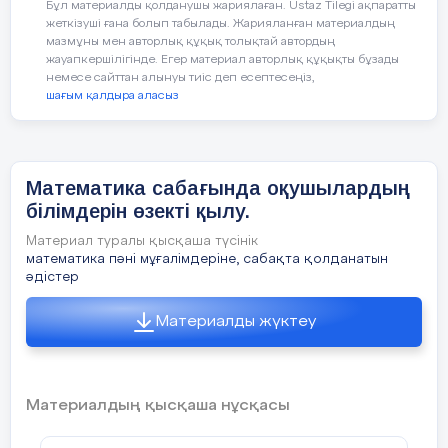
дәстүрлі оқытудан басты
Бұл материалды қолданушы жариялаған. Ustaz Tilegi ақпаратты
айырмашылығы- білімнің дайын күйінде
жеткізуші ғана болып табылады. Жарияланған материалдың
берілмеуі.
мазмұны мен авторлық құқық толықтай автордың
жауапкершілігінде. Егер материал авторлық құқықты бұзады
немесе сайттан алынуы тиіс деп есептесеңіз,
Математика сабағында сын тұрғысынан
шағым қалдыра аласыз
ойлауды дамыту технологиясы-
оқушылардың математикалық
функционалдық сауаттылығын
қалыптастыру құралы болып табылады .
Математика сабағында оқушылардың
білімдерін өзекті қылу.
Сын тұрғысынан ойлаудың тамырын
сонау гректік сократтық дәстүрге дейінгі
Материал туралы қысқаша түсінік
2500 жыл бұрынғы дәуірден көруге
математика пәні мұғалімдеріне, сабақта қолданатын
әдістер
болады. Сол кездің өзінде беделді негізге
алынған білімді тексеру үшін жетекші
Материалды жүктеу
сұрақтарды пайдалану қалыптасқан. Олар
тиімділік, нақтылық пен логикалық
сабақтастықтың талаптарына жауап бере
ала ма деген сауалды ортаға тастайды.
Материалдың қысқаша нұсқасы
Джон Дьюи білім беру саласында
осындай зерттеуді бастаған