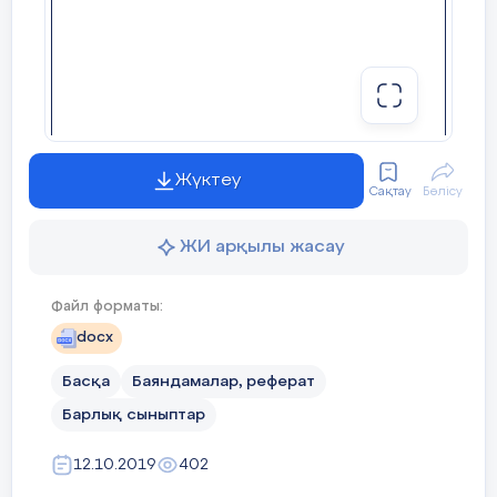
Жүктеу
Сақтау
Бөлісу
ЖИ арқылы жасау
Файл форматы:
docx
Басқа
Баяндамалар, реферат
Барлық сыныптар
12.10.2019
402