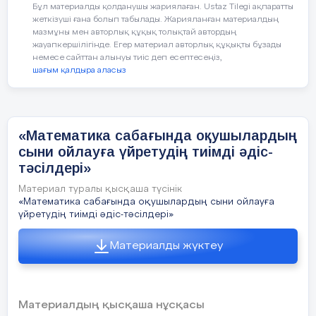
Бұл материалды қолданушы жариялаған. Ustaz Tilegi ақпаратты
жеткізуші ғана болып табылады. Жарияланған материалдың
мазмұны мен авторлық құқық толықтай автордың
жауапкершілігінде. Егер материал авторлық құқықты бұзады
немесе сайттан алынуы тиіс деп есептесеңіз,
шағым қалдыра аласыз
«Математика сабағында оқушылардың
сыни ойлауға үйретудің тиімді әдіс-
тәсілдері»
Материал туралы қысқаша түсінік
«Математика сабағында оқушылардың сыни ойлауға
үйретудің тиімді әдіс-тәсілдері»
Материалды жүктеу
Материалдың қысқаша нұсқасы