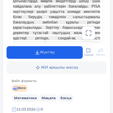
қатынастарда өмірлік міндеттерді шешу үшін
пайдалана алу қабілеттерін бағалайды. РІSА
зерттеулері қазіргі уақытта әлемде мектептік
білім берудің тиімділігін салыстырмалы
бағалаудың әмбебап құралы ретінде
қарастырылады. Зерттеу барысында алынған
деректер тұтастай оқытудың мазмұны мен
әдістері ретінде, сондай-ақ контексті
факторлардың (басқару моделі, оқыту тілі,
отбасының және т.б әлеуметтік мәртебесі)
Жүктеу
мектеп оқушыларының функционалдық
Сақтау
Бөлісу
сауаттылығын дамыту деңгейіне әсері ретінде
білім беру жүйесін дамыту стратегиясын
ЖИ арқылы жасау
анықтауға негіз болады. РІSА шеңберіндегі
тестілеу барысында функционалдық
сауаттылықтың үш саласы бағаланады: оқудағы
Файл форматы:
сауаттылық, математикалық және
docx
жаратылыстану-ғылыми сауаттылық Еліміздің
егемендік алуына байланысты жалпы білім беру
Математика
Мақала
Басқа
жүйесі айтарлықтай дәрежеде кайта қаралып,
оны жетілдіру жолдары іздестірілуде. Болашақ
11.03.2026
0
коғам мүшелерінін өмір сүріп нәтижелі қызмет