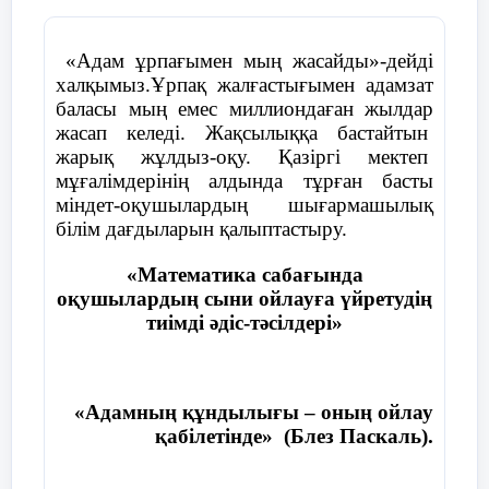
«Адам ұрпағымен мың жасайды»-дейді
халқымыз.Ұрпақ жалғастығымен адамзат
баласы мың емес миллиондаған жылдар
жасап келеді. Жақсылыққа бастайтын
жарық жұлдыз-оқу. Қазіргі мектеп
мұғалімдерінің алдында тұрған басты
міндет-оқушылардың шығармашылық
білім дағдыларын қалыптастыру.
«Математика сабағында
оқушылардың сыни ойлауға үйретудің
тиімді әдіс-тәсілдері»
«Адамның құндылығы – оның ойлау
қабілетінде» (Блез Паскаль).