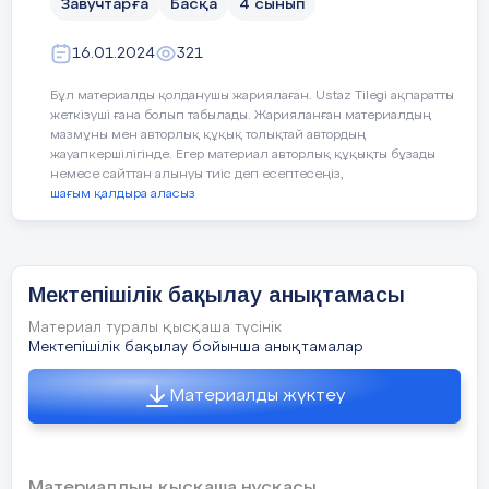
Завучтарға
Басқа
4 сынып
Құжаттар тиісті заңнамалық талаптарға
және іс жүргізу ережелеріне сай
16.01.2024
321
рәсімделген.
Бұл материалды қолданушы жариялаған. Ustaz Tilegi ақпаратты
Кемшіліктер
:
жеткізуші ғана болып табылады. Жарияланған материалдың
✅
Бірқатар сыныптарда жеке іс-қағаздарда
мазмұны мен авторлық құқық толықтай автордың
жауапкершілігінде. Егер материал авторлық құқықты бұзады
келесі кемшіліктер анықталды:
немесе сайттан алынуы тиіс деп есептесеңіз,
шағым қалдыра аласыз
Кейбір құжаттар толық емес немесе
көшірмесі жоқ
Фотосуреттер жаңартуды қажет етеді
Мектепішілік бақылау анықтамасы
Медициналық анықтамалар мерзімі
Материал туралы қысқаша түсінік
өткен
Мектепішілік бақылау бойынша анықтамалар
✅
Ұсыныстар
:
Материалды жүктеу
Құжаттары толық емес оқушылардың
ата-аналарымен хабарласып,
толықтыру жұмыстарын жүргізу
Материалдың қысқаша нұсқасы