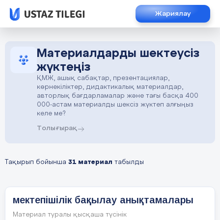
Жариялау
Материалдарды шектеусіз
жүктеңіз
ҚМЖ, ашық сабақтар, презентациялар,
көрнекіліктер, дидактикалық материалдар,
авторлық бағдарламалар және тағы басқа 400
000-астам материалды шексіз жүктеп алғыңыз
келе ме?
Толығырақ
Тақырып бойынша
31 материал
табылды
мектепішілік бақылау анықтамалары
Материал туралы қысқаша түсінік