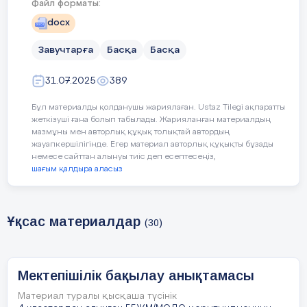
Файл форматы:
байланыс, критериалды бағалау және
docx
дағдылар жүйесі ескерілген.
Завучтарға
Басқа
Басқа
Қорытынды:
№77 мектеп мұғалімдерінің күнтізбелік-
31.07.2025
389
тақырыптық жоспарлары ҚР Оқу-ағарту
министрінің №399 бұйрығымен бекітілген
Бұл материалды қолданушы жариялаған. Ustaz Tilegi ақпаратты
үлгілік оқу бағдарламасына
толық сәйкес
жеткізуші ғана болып табылады. Жарияланған материалдың
келеді
.
мазмұны мен авторлық құқық толықтай автордың
жауапкершілігінде. Егер материал авторлық құқықты бұзады
немесе сайттан алынуы тиіс деп есептесеңіз,
Тексерген:
шағым қалдыра аласыз
Аты-жөні:
Кармысова Н.О, Басауова
С.С
Ұқсас материалдар
(30)
Мектепішілік бақылау анықтамасы
Материал туралы қысқаша түсінік