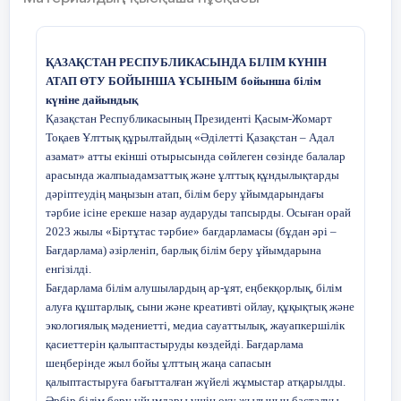
Жеке істерді жаңарту кестесін бекіту
Құжаттарды электронды форматқа
ҚАЗАҚСТАН РЕСПУБЛИКАСЫНДА БІЛІМ КҮНІН
көшіру жұмыстарын кезең-кезеңімен
АТАП ӨТУ БОЙЫНША ҰСЫНЫМ
бойынша білім
ұйымдастыру
күніне дайындық
Қазақстан Республикасының Президенті Қасым-Жомарт
Қорытынды
:
Тоқаев Ұлттық құрылтайдың «Әділетті Қазақстан – Адал
Жалпы алғанда, білім алушылардың
азамат» атты екінші отырысында сөйлеген сөзінде балалар
жеке іс-қағаздары мектеп мұрағатына
арасында жалпыадамзаттық және ұлттық құндылықтарды
сай жүргізіліп отыр. Анықталған
дәріптеудің маңызын атап, білім беру ұйымдарындағы
кемшіліктерді жою жұмыстары
тәрбие ісіне ерекше назар аударуды тапсырды. Осыған орай
ұйымдастырылуда.
2023 жылы «Біртұтас тәрбие» бағдарламасы (бұдан әрі –
Бағдарлама) әзірленіп, барлық білім беру ұйымдарына
Тексерген:
енгізілді.
Аты-жөні:
Кармысова Н.О, Басауова С.С
Бағдарлама білім алушылардың ар-ұят, еңбекқорлық, білім
алуға құштарлық, сыни және креативті ойлау, құқықтық және
ТӘЛІМГЕРЛІК ЖҮЙЕСІ ҚЫЗМЕТІНІҢ
экологиялық мәдениетті, медиа сауаттылық, жауапкершілік
ТИІМДІЛІГІН ТЕКСЕРУ АНЫҚТАМАСЫ
қасиеттерін қалыптастыруды көздейді. Бағдарлама
шеңберінде жыл бойы ұлттың жаңа сапасын
?
Мекеме:
№77 ЖББОМ
қалыптастыруға бағытталған жүйелі жұмыстар атқарылды.
?
Күні: "__" ____________ 2025 ж.
Әрбір білім беру ұйымдары үшін оқу жылының басталуы