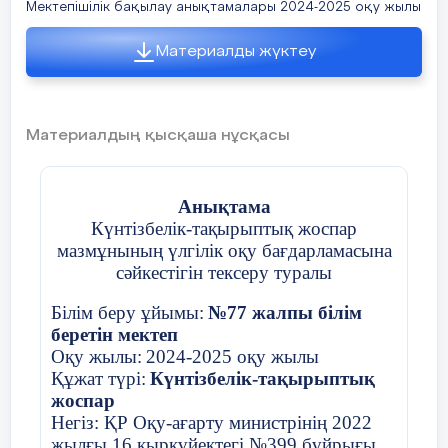
Мектепішілік бақылау анықтамалары 2024-2025 оқу жылы
Материалды жүктеу
Материалдың қысқаша нұсқасы
Анықтама
Күнтізбелік-тақырыптық жоспар
мазмұнының үлгілік оқу бағдарламасына
сәйкестігін тексеру туралы
Білім беру ұйымы:
№77 жалпы білім
беретін мектеп
Оқу жылы:
2024-2025 оқу жылы
Құжат түрі:
Күнтізбелік-тақырыптық
жоспар
Негіз: ҚР Оқу-ағарту министрінің 2022
жылғы 16 қыркүйектегі №399 бұйрығы