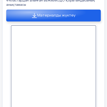
4-кластардан алынған ББЖМ/МОДО қорытындысының
анықтамасы
Материалды жүктеу
Анықтама
77 Жалпы білім беретін орта мектеп
№
Анықтама
Білім алушылардың жеке іс-
қағаздарының жағдайы туралы
2024 жылғы қыркүйек айы бойынша №77
ЖББОМ білім алушыларының жеке іс-
қағаздарын тексеру жүргізілді. Тексеру
нәтижесінде келесі мәліметтер анықталды:
Жеке іс-қағаздар құрамы
:
✅