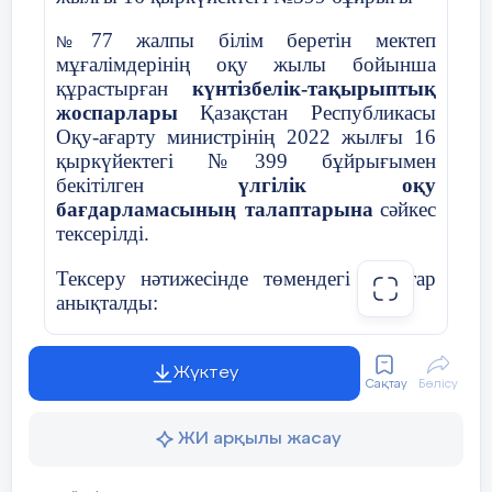
77 жалпы білім беретін мектеп
№
мұғалімдерінің оқу жылы бойынша
құрастырған
күнтізбелік-тақырыптық
жоспарлары
Қазақстан Республикасы
Оқу-ағарту министрінің 2022 жылғы 16
қыркүйектегі №399 бұйрығымен
бекітілген
үлгілік оқу
бағдарламасының талаптарына
сәйкес
тексерілді.
Тексеру нәтижесінде төмендегі жайттар
анықталды:
Жоспар мазмұны үлгілік оқу
✅
бағдарламасында көрсетілген бөлімдер
Жүктеу
Сақтау
Бөлісу
мен оқу мақсаттарына сай құрастырылған;
✅
Сағат саны, тақырыптар реті мен
ЖИ арқылы жасау
мазмұны оқу жүктемесі мен оқу
бағдарламасына сәйкес үйлестірілген;
✅
Күтілетін нәтижелер, пәнаралық