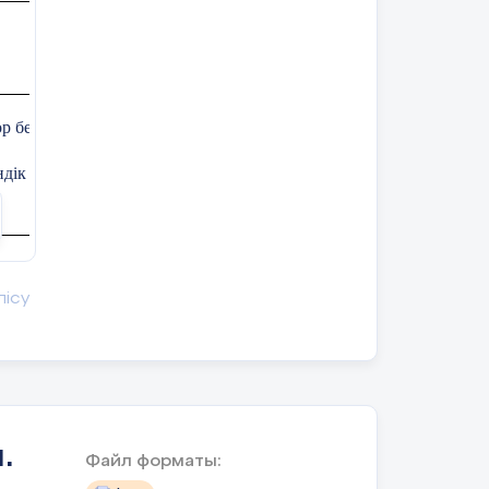
автордың "МЕН"
" бейнесін көрсететін
бейнесін көрсететін
тармақтарды
анықтайды.
р бейнесін анықтау;
індік құндылығы тұрғысынан талдап, әдеби эссе жазу
ншысы» өлеңіндегі автор бейнесін анықтау, , шығармадағы кейі
лісу
еңіндегі автор бейнесін анықтау, шығармадағы кейіпкерді өзі
бойынша автор бейнесін
ыңыз.
шысы» өлеңіндегі автор бейнесін анықтау, шығармадағы кейіпк
ор бейнесі
.
ҚБ
.
Файл форматы:
Сабақ барысы