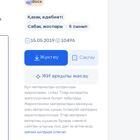
docx
Қазақ әдебиеті
н
Оқушының әрекеті
Сабақ жоспары
5 сынып
мен» бейнесін ашатын
15.05.2019
10496
 психологиялық ахуал
Оқушылар назарын сабаққа
;
сымның асыл қасиеті....»
аудару.
Өз сыныптасының
жақсы қасиетін айтып,
Жүктеу
Сақтау
нша автор бейнесіне
мадақтайды.
Жеке жұмыс
стерге түсіреді.
ЖИ арқылы жасау
Оқушылар сұрақтарға жауап
беріп, шығарма мазмұны
Бұл материалды қолданушы
бойынша өз пікірлерін
сымын» тақырыбында
жариялаған. Ustaz Tilegi ақпаратты
білдіреді.
і негізге ала отырып,
жеткізуші ғана болып табылады.
Жарияланған материалдың мазмұны
мен авторлық құқық толықтай автордың
Сабақтың тақырыбы мен
Үздік жұмыстар
жауапкершілігінде. Егер материал
мақсаты айқындалады.
оқылады.
авторлық құқықты бұзады немесе
сайттан алынуы тиіс деп есептесеңіз,
лы өзіндік пікір білдіреді;
шағым қалдыра аласыз
ҚБ