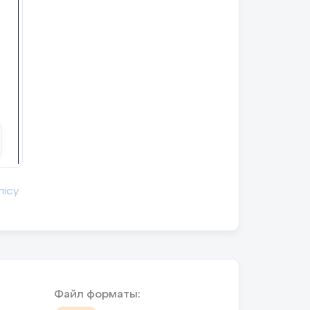
 бойындағы адамгершілік
ы айқындалады.
ді;
дың бойынан өзіне үлгі
ығармадан автордың "МЕН"
Оқушылар
ып, ойын тұжырымдайды.
 табыңыз.
өлеңдегі
автордың
"МЕН"
бейнесін
жұмыстар оқылады.
көрсететін
тармақтарды
анықтайды.
лісу
егиясы
зды ақпарат;Бүгінгі сабақта қиындық тудырған 2 аспекті;
ша автор бейнесін сын
кет.
Файл форматы: