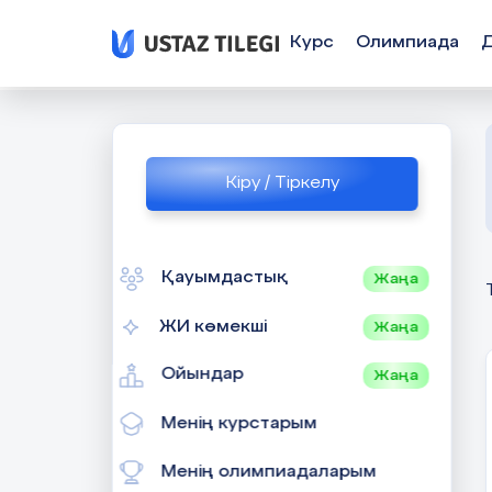
Курс
Олимпиада
Кіру / Тіркелу
Қауымдастық
Жаңа
ЖИ көмекші
Жаңа
Ойындар
Жаңа
Менің курстарым
Менің олимпиадаларым