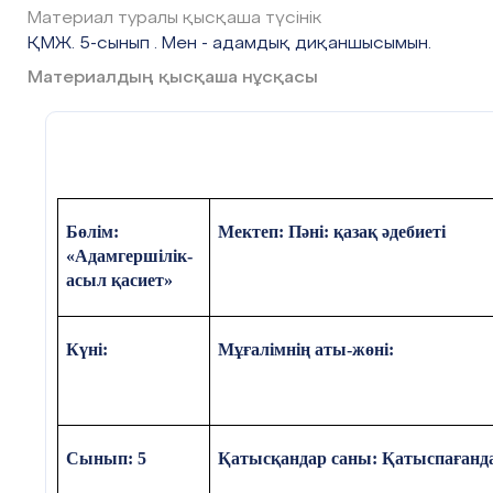
ахуал қалыптастыру:
Трени
Материал туралы қысқаша түсінік
қасиеті....»
ҚМЖ. 5-сынып . Мен - адамдық диқаншысымын.
Материалдың қысқаша нұсқасы
Қызығушылықты ояту.
Бөлім:
Мектеп: Пәні: қазақ әдебиеті
«Адамгершілік-
асыл қасиет»
Күні:
Мұғалімнің аты-жөні:
Сабақтың тақырыбы мен м
Сынып: 5
Қатысқандар саны: Қатыспағанд
Сабақтың ортасы
Мағынаны тану. 1-тапсырма