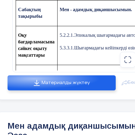
Шығармадан автордың "МЕН
Сабақтың
Мен - адамдық диқаншысымын.
тармақтарды табыңыз.
тақырыбы
Үлгі:
Оқу
5.2.2.1.Эпикалық шығармадағы авто
МЕН қырға шықтым,
бағдарламасына
5.3.3.1.Шығармадағы кейіпкерді өз
сәйкес оқыту
МЕН құрға шықтым,
мақсаттары
МЕН тұқымын шаштым....
Сабақтың
Барлық оқушылар:
«Адамдық диқа
МЕН ....
мақсаты
Бө
Материалды жүктеу
Көпшілігі:
«Адамдық диқаншысы» өл
Т
армақтардың мазмұны 
талдап, әдеби эссе жазу;
сын есімдер арқылы аш
Кейбір оқушылар:
«Адамдық диқан
Авт
тұрғысынан талдап, әдеби эссе жазу
Мен адамдық диқаншысымын