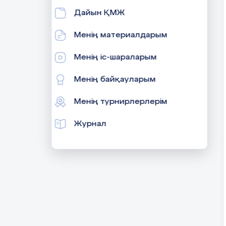
Дайын ҚМЖ
Менің материалдарым
Менің іс-шараларым
Менің байқауларым
Менің турнирлерлерім
Журнал