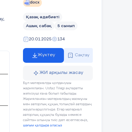
йнесі
docx
Қазақ әдебиеті
у;
ҚБ
Ашық сабақ
5 сынып
20.01.2025
134
бейнесін ашатын өлең
Жүктеу
Сақтау
тор бейнесіне қатысты сын
ЖИ арқылы жасау
Бұл материалды қолданушы
жариялаған. Ustaz Tilegi ақпаратты
жеткізуші ғана болып табылады.
Жарияланған материалдың мазмұны
 тақырыбында автор
мен авторлық құқық толықтай автордың
а отырып, эссе жазыңыз (80-
жауапкершілігінде. Егер материал
авторлық құқықты бұзады немесе
Жеке жұмыс
сайттан алынуы тиіс деп есептесеңіз,
шағым қалдыра аласыз