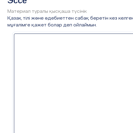
Эссе
Материал туралы қысқаша түсінік
Сабақтың
Қазақ тілі және әдебиеттен сабақ беретін кез келге
Педагогтің әрекеті
кезеңі/ уақыт
мұғалімге қажет болар деп ойлаймын.
Д
ескриптор:
шығармадағы автордың «
Сабақтың
басы
І. Ұйымдастыру кезеңі. Жағымды
өлең тармақтарын табады
қалыптастыру:
Тренинг «Менің до
тармақтар мазмұны бойы
қатысты сын есімдерді кла
ҚБ
Қызығушылықты ояту.
«Мен - адамдық диқаншы
автор бойындағы қасиеттерд
эссе жазыңыз (80-100 сөз).
Дескриптор:
кіріспе бөлімде автор тура