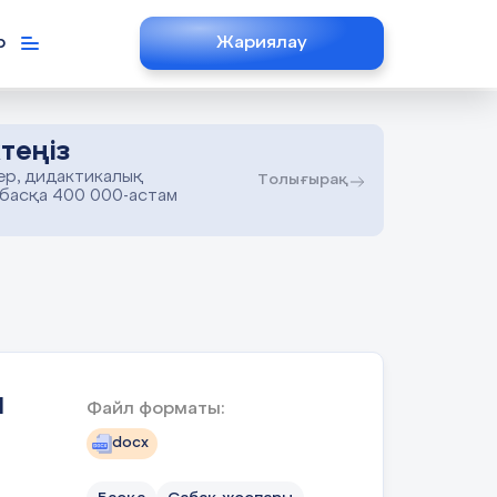
р
Жариялау
теңіз
ер, дидактикалық
Толығырақ
 басқа 400 000-астам
н
Файл форматы:
docx