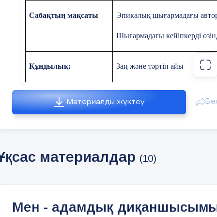
Сабақтың мақсаты
Эпикалық шығармадағы автор
Шығармадағы кейіпкерді өзін
Құндылық:
Заң және тәртіп айы
Апта дәйексөзі:
Тәртіпсіз ел болмайды
Бө
Материалды жүктеу
Қоғамдық тәртіп пен қауіпсіз
Ұқсас материалдар
(10)
Сабақтың кезеңі/
Педагогтің әрекеті
уақыт
Мен - адамдық диқаншысымы
Сабақтың
басы
І. Ұйымдастыру кезеңі. Ж