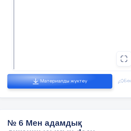
негізі бөлімде автордың
Сабақтың тақырыбы мен мақсат
қасиеттерін жинақтайды;
әр қасиетіне дәлел келтіре
қорытынды бөлімде автор
Сабақтың ортасы
Мағынаны тану. 1-тапсырма. Ш
алатын қасиеттерін айт
бейнесін көрсететін тармақтарды
ҚБ
Үлгі:
«Автор орындығы». Үздік 
МЕН қырға шықтым,
МЕН құрға шықтым,
Бө
Материалды жүктеу
Сабақтың соңы
Рефлексия.
МЕН тұқымын шаштым....
Кері байланыс:
«3-2-1» страт
МЕН ....
Бүгінгі сабақтан алған 3 маңы
Т
армақтардың мазмұны бойын
Бүгінгі сабақта ұнаған 1 іс-әре
№ 6 Мен адамдық
есімдер арқылы ашыңыз.