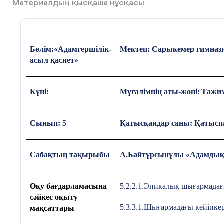
Материалдың қысқаша нұсқасы
Бөлім:«Адамгершілік-
Мектеп: Сарыкемер гимназия 
асыл қасиет»
Күні:
Мұғалімнің аты-жөні:
Тажи
Сынып: 5
Қатысқандар саны: Қатысп
Сабақтың тақырыбы
А.Байтұрсынұлы «Адамдық
Оқу бағдарламасына
5.2.2.1.Эпикалық шығармадағ
сәйкес оқыту
5.3.3.1.Шығармадағы кейіпкер
мақсаттары