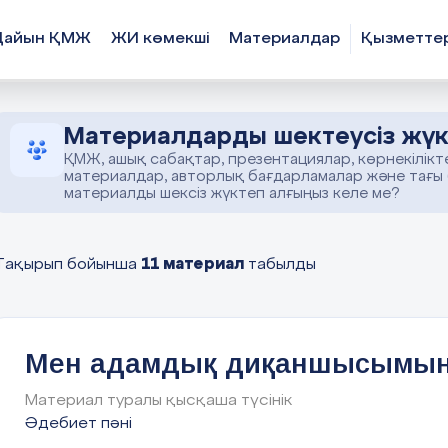
Дайын ҚМЖ
ЖИ көмекші
Материалдар
Қызметте
Материалдарды шектеусіз жүк
ҚМЖ, ашық сабақтар, презентациялар, көрнекілікт
материалдар, авторлық бағдарламалар және тағы
материалды шексіз жүктеп алғыңыз келе ме?
11 материал
Тақырып бойынша
табылды
Мен адамдық диқаншысымы
Материал туралы қысқаша түсінік
Әдебиет пәні