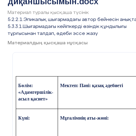
диқаншысымын.docx
Автор бе
Материал туралы қысқаша түсінік
5.2.2.1.Эпикалық шығармадағы автор бейнесін анықта
5.3.3.1.Шығармадағы кейіпкерді өзіндік құндылығы
тұрғысынан талдап, әдеби эссе жазу
Материалдың қысқаша нұсқасы
Д
ескриптор:
шығармадағы автордың «мен» 
тармақтарын табады;
тармақтар мазмұны бойынша ав
есімдерді кластерге түсіреді.
Бөлім:
Мектеп: Пәні: қазақ әдебиеті
ҚБ
«Адамгершілік-
асыл қасиет»
«Мен - адамдық диқаншысымын»
бойындағы қасиеттерді негізге ал
Күні:
Мұғалімнің аты-жөні:
100 сөз).
Дескриптор: