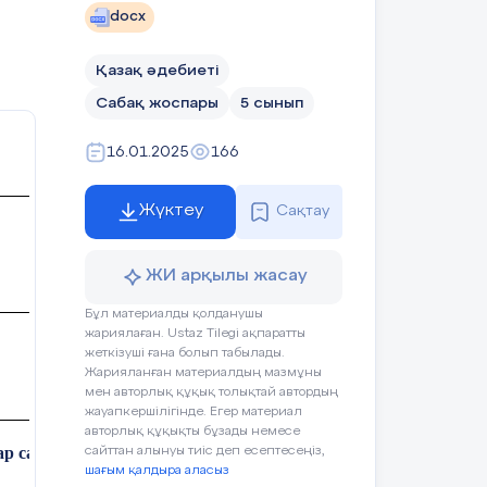
нг «Менің досымның асыл
сабаққа аудару.
Өз
docx
сыныптасының жақсы
қасиетін айтып,
Қазақ әдебиеті
мадақтайды.
Сабақ жоспары
5 сынып
Оқушылар сұрақтарға
жауап беріп, шығарма
16.01.2025
166
мазмұны бойынша өз
пікірлерін білдіреді.
Жүктеу
Сақтау
Сабақтың тақырыбы
мен мақсаты
ЖИ арқылы жасау
айқындалады.
Бұл материалды қолданушы
жариялаған. Ustaz Tilegi ақпаратты
жеткізуші ғана болып табылады.
Жарияланған материалдың мазмұны
мен авторлық құқық толықтай автордың
ақсаты айқындалады.
жауапкершілігінде. Егер материал
авторлық құқықты бұзады немесе
ар саны:
сайттан алынуы тиіс деп есептесеңіз,
.
Оқушылар өлеңдегі
шағым қалдыра аласыз