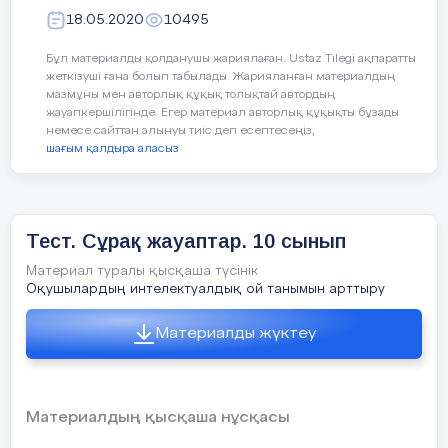
Балаларға ақ жол тілей отырып, оқуда озат
18.05.2020
10495
болыңдар дегім келеді!
Бұл материалды қолданушы жариялаған. Ustaz Tilegi ақпаратты
Жарыстың жоспары.
Келесі сөзді ата-аналарға береміз.
жеткізуші ғана болып табылады. Жарияланған материалдың
мазмұны мен авторлық құқық толықтай автордың
1.Өткізілетін орны және уақыты
жауапкершілігінде. Егер материал авторлық құқықты бұзады
Мектеп спорт залы. 07. 12.2018 жыл
немесе сайттан алынуы тиіс деп есептесеңіз,
шағым қалдыра аласыз
2.Жарысқа қатысушылар; 10 сынып
оқушылары.
Төтенше жағдайларда ең әуелі не істеу керек?
3. Киім түрі; әскери форма
Тест. Сұрақ жауаптар. 10 сынып
1. Сабырлық сақтаңыз.
4. Сараптаушы топ
Материал туралы қысқаша түсінік
Ойыңызды жинап, іс-әрекеттеріңізді жоспарлап,
Оқушылардың интелектуалдық ой танымын арттыру
ойластырылмаған қадамдарға бармаңыз.
Материалды жүктеу
Жарыс бағдарламасы;
2.Әрекет етудің өзіндік жоспарын құрыңыз
1.Оқушыларды сапқа тұрғызу
Өзіңіз тұратын ауданды шолып шығыңыз, мұнда
қандай апаттардың ұдайы болып тұратынын
Материалдың қысқаша нұсқасы
2.Мемлекеттік Тудың кіргізілуі;
анықтаңыз да, төтенше әрекеттердің мейлінше
жалпылама жоспарын ойластырыңыз.