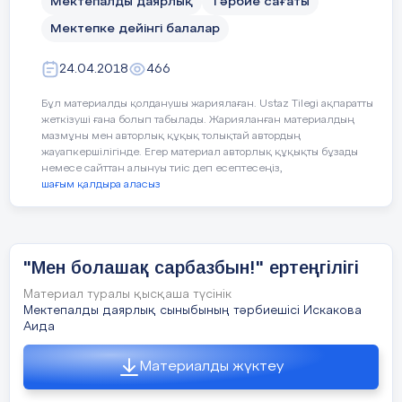
Мектепалды даярлық
Тәрбие сағаты
Мектепке дейінгі балалар
24.04.2018
466
Бұл материалды қолданушы жариялаған. Ustaz Tilegi ақпаратты
жеткізуші ғана болып табылады. Жарияланған материалдың
мазмұны мен авторлық құқық толықтай автордың
жауапкершілігінде. Егер материал авторлық құқықты бұзады
немесе сайттан алынуы тиіс деп есептесеңіз,
шағым қалдыра аласыз
"Мен болашақ сарбазбын!" ертеңгілігі
Материал туралы қысқаша түсінік
Мектепалды даярлық сыныбының тәрбиешісі Искакова
Аида
Материалды жүктеу