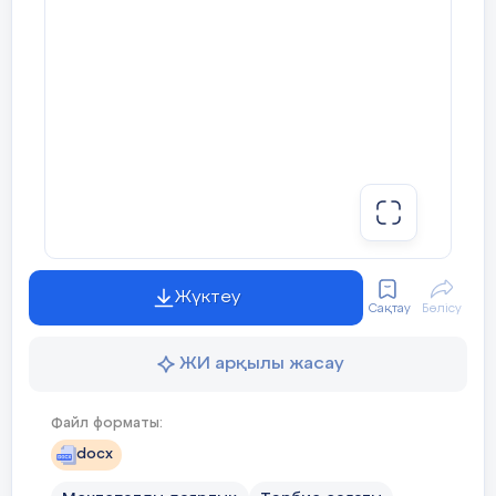
Жүктеу
Сақтау
Бөлісу
ЖИ арқылы жасау
Файл форматы:
docx