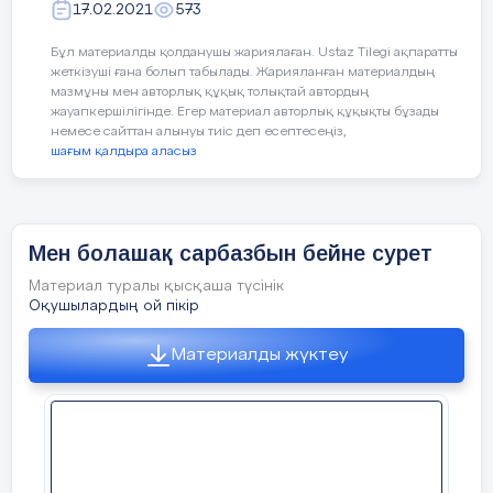
17.02.2021
573
Бұл материалды қолданушы жариялаған. Ustaz Tilegi ақпаратты
жеткізуші ғана болып табылады. Жарияланған материалдың
мазмұны мен авторлық құқық толықтай автордың
жауапкершілігінде. Егер материал авторлық құқықты бұзады
немесе сайттан алынуы тиіс деп есептесеңіз,
шағым қалдыра аласыз
Мен болашақ сарбазбын бейне сурет
Материал туралы қысқаша түсінік
Оқушылардың ой пікір
Материалды жүктеу