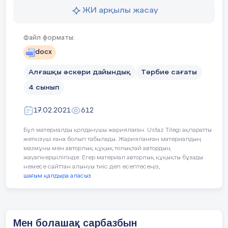
ЖИ арқылы жасау
Файл форматы:
docx
Алғашқы әскери дайындық
Тәрбие сағаты
4 сынып
17.02.2021
612
Бұл материалды қолданушы жариялаған. Ustaz Tilegi ақпаратты
жеткізуші ғана болып табылады. Жарияланған материалдың
мазмұны мен авторлық құқық толықтай автордың
жауапкершілігінде. Егер материал авторлық құқықты бұзады
немесе сайттан алынуы тиіс деп есептесеңіз,
шағым қалдыра аласыз
Мен болашақ сарбазбын