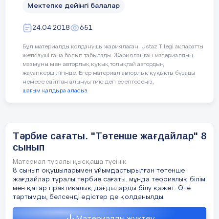
болашақ ұландары
м
ызды ортаға шақырайық!
Мектепке дейінгі балалар
1.
Амангелді Найль
2.
Айдынұлы Әмір
24.04.2018
651
3. Ә
міре Ескендір
Бұл материалды қолданушы жариялаған. Ustaz Tilegi ақпаратты
4.
Баяхметов Даулет
жеткізуші ғана болып табылады. Жарияланған материалдың
5.Жапар Санжар
.
мазмұны мен авторлық құқық толықтай автордың
6. Қ
анатұлы Нартай
жауапкершілігінде. Егер материал авторлық құқықты бұзады
немесе сайттан алынуы тиіс деп есептесеңіз,
шағым қалдыра аласыз
7.Кенесбаев Нурсултан
8.Сергазин Тамерлан
Қазір балалар жеребе тастау арқылы шығу ретін
Тәрбие сағаты. "Төтенше жағдайлар" 8
анықтайды.(балалар алма ағашына барып алма
алады. Алмада рет саны жазылған.)
сынып
Сайысымыз 6 шарттан тұрады.
Материал туралы қысқаша түсінік
1.Таныстыру.
8 сынып оқушыларымен ұйымдастырылған төтенше
2. Өнер сайысы (өз өнерін көрсету)
жағдайлар туралы тәрбие сағаты. мұнда теориялық білім
мен қатар практикалық дағдыларды білу қажет. Өте
3 Қол өнер сайысы(әкелерімен бірігіп жасаған
тартымды, белсенді әдістер де қолданылды.
бұйымдар )
4. Кім жылдам (Мозайка құрастыру )