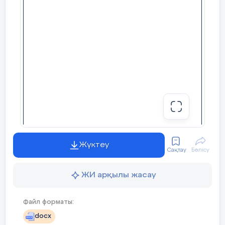
Жүктеу
Сақтау
Бөлісу
ЖИ арқылы жасау
Файл форматы:
docx