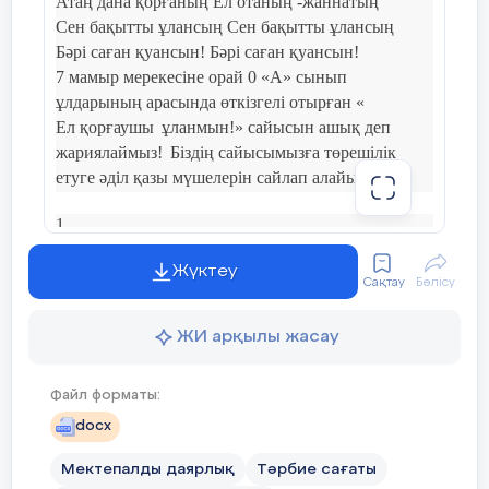
Атаң дана қорғаның Ел отаның -жаннатың
Сен бақытты ұлансың Сен бақытты ұлансың
Бәрі саған қуансын! Бәрі саған қуансын!
7 мамыр мерекесіне орай 0 «А» сынып
ұлдарының арасында өткізгелі отырған «
Ел қорғаушы
ұланмын!
» сайысын ашық деп
жариялаймыз!
Біздің сайысымызға төрешілік
етуге әділ қазы мүшелерін сайлап алайық.
1______________________________________
2______________________________________
Жүктеу
Сақтау
Бөлісу
3______________________________________
ЖИ арқылы жасау
4______________________________________
Файл форматы:
«Жігітке жеті өнер аз,жетпіс өнер да көп емес»
дегендей
даярлықпен
қош айтысып, 1 сынып
docx
табалдырығын аттағалы отырған өрендеріміз өз
Мектепалды даярлық
Тәрбие сағаты
өнерлерін көрсетіп,бақ сынасады. Ендеше біз