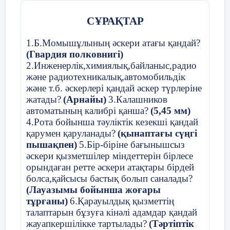
3.Ән ұран
СҰРАҚТАР
3.Сіздің жоспарыңызда мейлінше жалпылама
4. Әділқазылар алқасымен таныстыру.
нәрселер ғана болуы керек: Қатер төнген
жағдайда қай жерге паналайсыз. Орныңызда
1.Б.Момышұлының әскери атағы қандай?
5. Марапаттау.
қалуға болмайтын жағдайда қандай жолмен
(Гвардия полковнигі)
эвакуацияланасыз. Алғашқы ойлағаныңыз
2.Инженерлік,химиялық,байланыс,радио
бұғатталған болса, тағы қандай шегіну жолдары
және радиотехникалық,автомобильдік
бар. Қалай эвакуацияланасыз - машинамен,
Жарыс түрлері
және т.б. әскерлері қандай әскер түрлеріне
қайықпен немесе басқадай жолмен. Қолайсыз
жатады?
(Арнайы)
3.Калашников
а/ сап түзеу,ән байқау
сәтте машина бұзылып қалған жағдайда не
автоматының калибрі қанша?
(5,45 мм)
істейсіз. Үйде немесе басқадай орында бас
4.Рота бойынша тәуліктік кезекші қандай
б/ әскери спорттық жарыс
сауғалауға тура келсе, қолыңызда қандай заттар
қарумен қаруланады?
(қынаптағы сүңгі
болуы тиіс.
пышақпен)
5.Бір-біріне бағынышсыз
әскери қызметшілер міндеттерін бірлесе
Эвакуация кезінде қандай заттарды ала
1. Жарыс кезеңдерін өткізу
орындаған ретте әскери атақтары бірдей
кетесіз.
шарттары:
болса,қайсысы бастық болып саналады?
(Лауазымы бойынша жоғары
Тиісінше әрекет етіп, қажетті заттарды реттеуге,
А)
Саптық шеру, саппен ән байқауы
тұрғаны)
6.Қарауылдық қызметтің
әдетте, осы алты қағида жеткілікті.
талаптарын бұзуға кінәлі адамдар қандай
Бөлімшенің сапқа тұруы,сыртқы
жауапкершілікке тартылады?
(Тәртіптік
Бастапқы қажеттілік жиынтығын дайындаңыз
көрінісі,саптық жүрісі, топтың аты