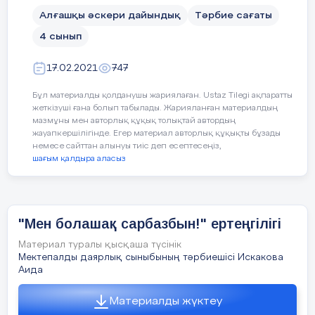
Алғашқы әскери дайындық
Тәрбие сағаты
4 сынып
17.02.2021
747
Бұл материалды қолданушы жариялаған. Ustaz Tilegi ақпаратты
жеткізуші ғана болып табылады. Жарияланған материалдың
мазмұны мен авторлық құқық толықтай автордың
жауапкершілігінде. Егер материал авторлық құқықты бұзады
немесе сайттан алынуы тиіс деп есептесеңіз,
шағым қалдыра аласыз
"Мен болашақ сарбазбын!" ертеңгілігі
Материал туралы қысқаша түсінік
Мектепалды даярлық сыныбының тәрбиешісі Искакова
Аида
Материалды жүктеу