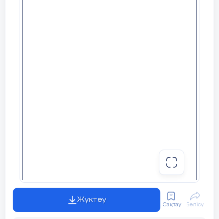
Жүктеу
Сақтау
Бөлісу