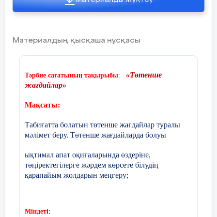
Материалды жүктеу
5. Күштілер сайысы (гир көтеру,отырып тұру,
серікпе, арқан тартыс, асық ату)
6. Жеті атаны атай білеміз бе
Материалдың қысқаша нұсқасы
Біздің сайыскерлеріміздің рет сандары белгілі
«Төтенше
Тәрбие сағатының тақырыбы
:
болды.
жағдайлар»
Найль, Әмір, Ескендір, Даулет, Санжар, Нартай,
Мақсаты:
Нурсултан, Тамерлан.
Табиғатта болатын төтенше жағдайлар туралы
Әр бүлдіршін-ел гүлі!
мәлімет беру.
Төтенше жағдайларда болуы
Көңілге түй сен мұны
Бақытты елде туғаның
ықтимал апат оқиғаларында өздеріне,
Есіміңнен белгілі!
төңіректегілерге жәрдем көрсете білудің
Ендеше таныстыруымызды бастаймыз!
қарапайым жолдарын меңгеру;
Таныстырулар кетеді:
Санжар:
Аспайтын,саспайтын
Міндеті:
Жұмсағанда қашпайтын