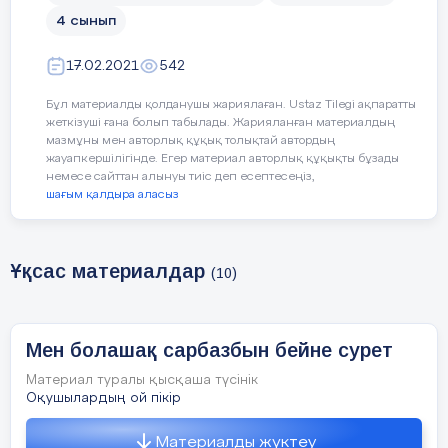
4 сынып
17.02.2021
542
Бұл материалды қолданушы жариялаған. Ustaz Tilegi ақпаратты
жеткізуші ғана болып табылады. Жарияланған материалдың
мазмұны мен авторлық құқық толықтай автордың
жауапкершілігінде. Егер материал авторлық құқықты бұзады
немесе сайттан алынуы тиіс деп есептесеңіз,
шағым қалдыра аласыз
Ұқсас материалдар
(10)
Мен болашақ сарбазбын бейне сурет
Материал туралы қысқаша түсінік
Оқушылардың ой пікір
Материалды жүктеу