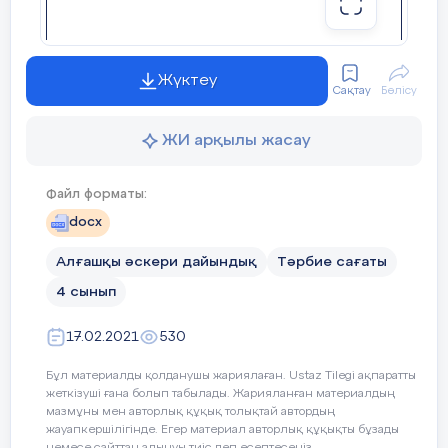
Жүктеу
Сақтау
Бөлісу
ЖИ арқылы жасау
Файл форматы:
docx
Алғашқы әскери дайындық
Тәрбие сағаты
4 сынып
17.02.2021
530
Бұл материалды қолданушы жариялаған. Ustaz Tilegi ақпаратты
жеткізуші ғана болып табылады. Жарияланған материалдың
мазмұны мен авторлық құқық толықтай автордың
жауапкершілігінде. Егер материал авторлық құқықты бұзады