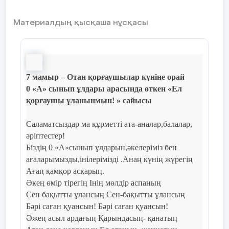
Материалдың қысқаша нұсқасы
7 мамыр – Отан қорғаушылар күніне орай
0 «А» сынып ұлдары арасында өткен «Ел
қорғаушы ұланынмын! » сайысы
Саламатсыздар ма құрметті ата-аналар,балалар,
әріптестер!
Біздің 0 «A»сынып ұлдарын,әкелеріміз бен
ағаларымызды,інілерімізді .Анаң күнің жүрегің
Ағаң қамқор асқарың.
Әкең өмір тірегің Інің мөлдір аспаның
Сен бақытты ұлансың Сен-бақытты ұлансың
Бәрі саған қуансын! Бәрі саған қуансын!
Әжең асыл ардағың Қарындасың- қанатың