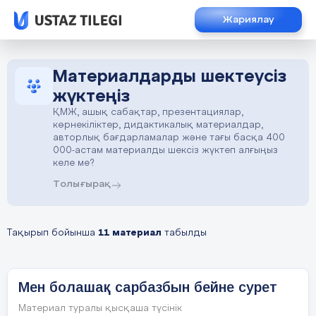
Жариялау
Материалдарды шектеусіз
жүктеңіз
ҚМЖ, ашық сабақтар, презентациялар,
көрнекіліктер, дидактикалық материалдар,
авторлық бағдарламалар және тағы басқа 400
000-астам материалды шексіз жүктеп алғыңыз
келе ме?
Толығырақ
Тақырып бойынша
11 материал
табылды
Мен болашақ сарбазбын бейне сурет
Материал туралы қысқаша түсінік