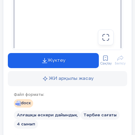
Жүктеу
Сақтау
Бөлісу
ЖИ арқылы жасау
Файл форматы:
docx
Алғашқы әскери дайындық
Тәрбие сағаты
4 сынып