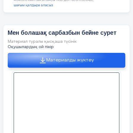
немесе сайттан алынуы тиіс деп есептесеңіз,
шағым қалдыра аласыз
Мен болашақ сарбазбын бейне сурет
Материал туралы қысқаша түсінік
Оқушылардың ой пікір
Материалды жүктеу