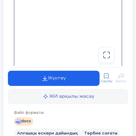
Жүктеу
Сақтау
Бөлісу
ЖИ арқылы жасау
Файл форматы:
docx
Алғашқы әскери дайындық
Тәрбие сағаты