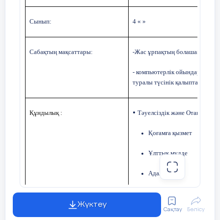
Сынып:
4 « »
Сабақтың мақсаттары:
-Жас ұрпақтың болашағы және
Қазақстан Республикасының тұрақты дамуы
-
компьютерлік ойындардың зия
туралы түсінік қалыптастыру.
Құндылық :
Тәуелсіздік және Отаншылды
•
Қоғамға қызмет
Ұлттық мүдде
Жасөспірімдердің қоғамға белсенді қатысуы
Адал еңбек
апта дәйексөзі: «Әділет жолы-
Жүктеу
Сақтау
Бөлісу