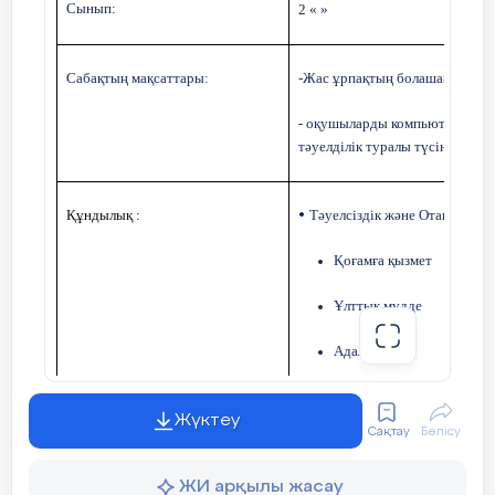
Сынып:
2 « »
Сабақтың мақсаттары:
-Жас ұрпақтың болашағы және
-
оқушыларды компьютерлік ой
тәуелділік туралы түсінік беру.
Құндылық :
Тәуелсіздік және Отаншылды
•
Қоғамға қызмет
Ұлттық мүдде
Адал еңбек
апта дәйексөзі: «Әділет жолы-
Жүктеу
Сақтау
Бөлісу
Сабақтың ба
ЖИ арқылы жасау