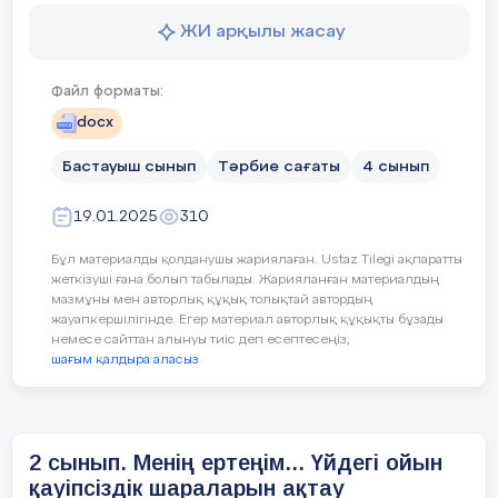
Сабақтың б
ЖИ арқылы жасау
Қорытынды: Ертеңгі күнге деген сенім
Сынып
Педагогтің әрекеті
Біздің болашақ - бұл жастар. Олардың білім алуы,
Файл форматы:
сағатының
дамуы, қоғамға белсенді қатысуы - біздің еліміздің
кезеңі\
docx
тұрақты дамуының кепілі.
уақыт
Бастауыш сынып
Тәрбие сағаты
4 сынып
Дүниедегі бар нәрсенің асылы - жас ұрпақ
19.01.2025
310
Қауіпсіздік
ҚС:
сабағы
Бұл материалды қолданушы жариялаған. Ustaz Tilegi ақпаратты
Болашақ
жеткізуші ғана болып табылады. Жарияланған материалдың
мазмұны мен авторлық құқық толықтай автордың
Жастар - ертеңгі күннің иесі. Олардың қолында біздің
жауапкершілігінде. Егер материал авторлық құқықты бұзады
Сабақтын мақсаты:
оқушыларды компьютерлік
еліміздің болашағы.
35 мин
немесе сайттан алынуы тиіс деп есептесеңіз,
10 мин
ойындардың зиянды салдарымен таныстыр,
шағым қалдыра аласыз
интернетке тәуелділік туралы түсінік беру.
Жауапкершілік
Сабақ барысы
Жастардың білім алуы, өзін-өзі дамытуы - біздің
жауапкершілігіміз.
2 сынып. Менің ертеңім... Үйдегі ойын
Ұйымдастыру кезеңі
қауіпсіздік шараларын ақтау