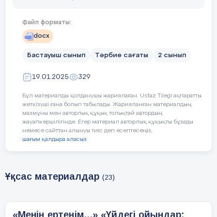
Сынып
Педагогтің әрекеті
Файл форматы:
сағатының
docx
кезеңі\
уақыт
Бастауыш сынып
Тәрбие сағаты
2 сынып
19.01.2025
Дүниедегі бар нәрсенің асылы - жас ұрпақ
329
Бұл материалды қолданушы жариялаған. Ustaz Tilegi ақпаратты
Болашақ
жеткізуші ғана болып табылады. Жарияланған материалдың
мазмұны мен авторлық құқық толықтай автордың
Жастар - ертеңгі күннің иесі. Олардың қолында біздің
жауапкершілігінде. Егер материал авторлық құқықты бұзады
еліміздің болашағы.
35 мин
немесе сайттан алынуы тиіс деп есептесеңіз,
шағым қалдыра аласыз
Жауапкершілік
Жастардың білім алуы, өзін-өзі дамытуы - біздің
Ұқсас материалдар
жауапкершілігіміз.
(23)
«Менің ертеңім...» «Үйдегі ойындар:
Балаларымыздың болашағын қалай қамтамасыз