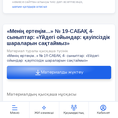
Сабақтың
Мұғалім әрекеті
немесе сайттан алынуы тиіс деп есептесеңіз,
кезеңі/ уақыт
есте сақтауы, зейіннің шоғырлану
шағым қалдыра аласыз
қиындық келтіреді.
➢
ұйқысыздық;
аутизм.
«Менің ертеңім...» № 19-САБАҚ 4-
6.Қорытынды. Рефлексия
Ұйымдастыру
*І. Ұйымдастыру кезеңі
сыныптар: «Үйдегі ойындар: қауіпсіздік
кезеңі (
3
мин)
Оқушылар «Плюс-минус-қызықты» кестес
шараларын сақтаймыз»
1. Сәлемдесу, оқушыларды түгендеу.
Материал туралы қысқаша түсінік
+
-
2. Оқушыларды психологиялық дайын
«Менің ертеңім...» № 19-САБАҚ 4- сыныптар: «Үйдегі
келтіру:
ойындар: қауіпсіздік шараларын сақтаймыз»
- «Менің арманым қандай?» жаттығуы 
Материалды жүктеу
Пайдалы сілтеме:
оқушы қысқаша өз арманын айтады).
https://youtu.be/34qqqO1eH9M?si=C
Материалдың қысқаша нұсқасы
Тәрбие сағаты бойынша қысқа мерзімді жоспар
Меню
ЖИ көмекші
Қауымдастық
Кабинет
Сабақ басы
ҚАУІПСІЗДІК САБАҒЫ