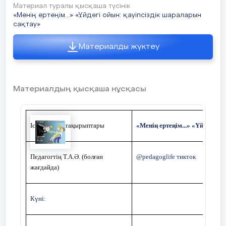
Материал туралы қысқаша түсінік
«Менің ертеңім...» «Үйдегі ойын: қауіпсіздік шараларын
сақтау»
Материалды жүктеу
Материалдың қысқаша нұсқасы
Іс-шараның тақырыптары
«Менің ертеңім...» «Үйдегі о
Педагогтің Т.А.Ә. (болған
@pedagoglife тикток
жағдайда)
Күні: