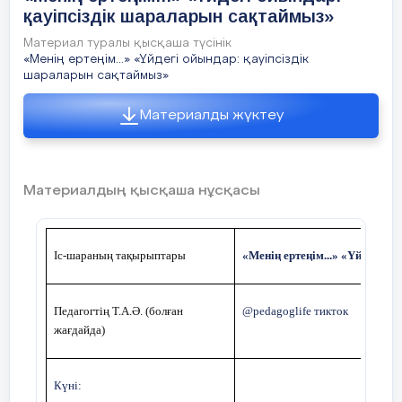
қауіпсіздік шараларын сақтаймыз»
етеміз?
Материал туралы қысқаша түсінік
«Менің ертеңім...» «Үйдегі ойындар: қауіпсіздік
шараларын сақтаймыз»
Материалды жүктеу
Материалдың қысқаша нұсқасы
Жас ұрпақтың сапалы білім алуы - басты
мақсатымыз
Іс-шараның тақырыптары
«Менің ертеңім...» «Үйдегі о
Педагогтің Т.А.Ә. (болған
@pedagoglife тикток
жағдайда)
Ғылым мен технологияның даму үрдісі
Күні: