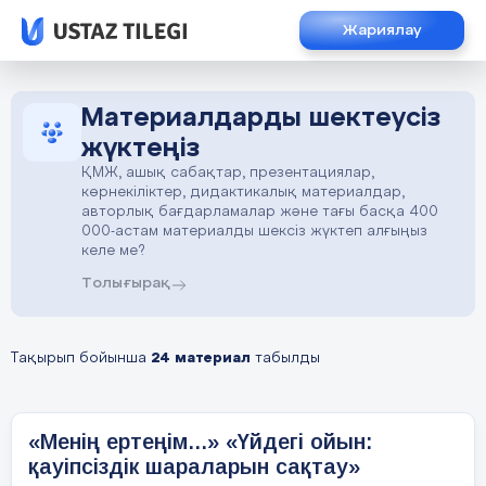
Жариялау
Материалдарды шектеусіз
жүктеңіз
ҚМЖ, ашық сабақтар, презентациялар,
көрнекіліктер, дидактикалық материалдар,
авторлық бағдарламалар және тағы басқа 400
000-астам материалды шексіз жүктеп алғыңыз
келе ме?
Толығырақ
Тақырып бойынша
24 материал
табылды
«Менің ертеңім...» «Үйдегі ойын:
қауіпсіздік шараларын сақтау»