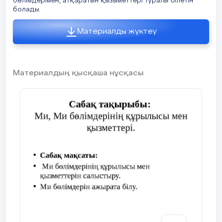
бөлімдерімен, атқаратын қызыметтері туралы білетін
болады.
Біріншіден, оқушылар жеке жауап
ақылдасып, олардың екі жауабын б
Материалды жүктеу
жұптар басқа жұптармен бірігіп,
төрт,бес,алты жауап бір жауап болы
Ортақ сүрақтар:
Материалдың қысқаша нұсқасы
Эволюция барысында мидың қандай 
өзгерістер ағза қасиеті мен мүмкі