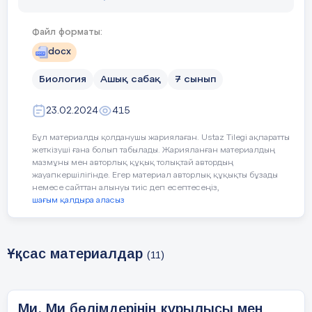
а) Оқушылармен сәлемдесу, түгендеу. Психолог
басы
ахуал туғызу үшін
«Жүректен жүрекке»
әдісін 
Файл форматы:
оқушылар бір- біріне жақсы тілектер айту арқылы
жүрек береді;
docx
7-мин
Биология
Ашық сабақ
7 сынып
23.02.2024
415
Өткен сабақты пысықтау. Дұрыс, бұрыс әдісі.
Бұл материалды қолданушы жариялаған. Ustaz Tilegi ақпаратты
жеткізуші ғана болып табылады. Жарияланған материалдың
мазмұны мен авторлық құқық толықтай автордың
Берілген
Дұрыс
Бұрыс
жауапкершілігінде. Егер материал авторлық құқықты бұзады
тұжырымдама
немесе сайттан алынуы тиіс деп есептесеңіз,
шағым қалдыра аласыз
Мидың сұр заты
сыртында, ақ
Ұқсас материалдар
заты ішінде
(11)
орналасқан.
Ми. Ми бөлімдерінің құрылысы мен