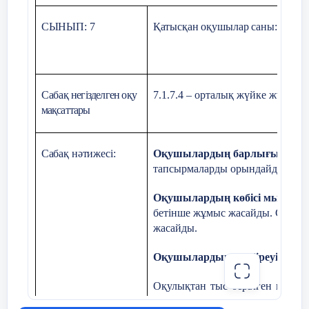
СЫНЫП: 7
Қатысқан оқушылар саны:
Қосымша ақпарат
Сабақ
негізделген оқу
7.1.7.4 – орталық жүйке жүйесі
мақсаттары
Саралау – Сіз
қосымша
Бағалау - Оқ
Сабақ нәтижесі:
Оқушылардың барлығы мына
Көмеккөрсетуді
қалай
Үйренгенін
тек
тапсырмаларды орындайды. Жазб
жоспарлайсыз? Сіз
Қалай
жоспар
Оқушылардың көбісі мынаны 
қабілеті
жоғары
бетінше жұмыс жасайды. Сұраққ
жасайды.
оқушыларға
тапсырманы
Оқушылардың кейбіреуі мын
күрделендіруді
қалай
Оқулықтан тыс берілген қосы
жоспарлайсыз?
мәліметтер мен дәлелдер келтіре