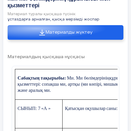
Үлкен ми
қызметтері
сыңарларының
жүлгелері:
Материал туралы қысқаша түсінік
ұстаздарға арналған, қысқа мерзімді жоспар
маңдай, төбе,
шүйде, самай.
Материалды жүктеу
Маңдай бөлігі-
тері-бұлшық ет
Материалдың қысқаша нұсқасы
сезімталдығына
жауап береді.
Сабақтың тақырыбы:
Ми. Ми бөлімдерініңқұрылысы
Шүйде- көру
қызметтері: сопақша ми, артқы (ми көпірі, мишық), орт
орталықтары
және аралық ми.
орналасқан орын.
СЫНЫП: 7 «А »
Қатысқан оқушылар саны:
19
Төбе бөлігі –
күрделі қимыл
өозғалысты