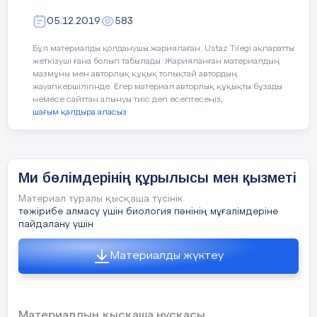
түсінуге жауап беретін самай б
көрген әріптерден сөз құрастыру
05.12.2019
583
жауап беретін шүйде бөліг
байланысты. Жазбаша сөйлеу
Бұл материалды қолданушы жариялаған. Ustaz Tilegi ақпаратты
жеткізуші ғана болып табылады. Жарияланған материалдың
орналасқан, ол жазу кезінде қ
мазмұны мен авторлық құқық толықтай автордың
беретін қимыл-қозғалыс ор
жауапкершілігінде. Егер материал авторлық құқықты бұзады
орталығының қалыптасуына оң қ
немесе сайттан алынуы тиіс деп есептесеңіз,
себеп болады.
шағым қалдыра аласыз
Жаттығудың сипаттамасы:
Біріншіден, оқушылар жеке жауап
Ми бөлімдерінің құрылысы мен қызметі
ақылдасып, олардың екі жауабын б
Материал туралы қысқаша түсінік
жұптар басқа жұптармен бірігіп,
тәжірибе алмасу үшін биология пәнінің мұғалімдеріне
төрт,бес,алты жауап бір жауап болы
пайдалану үшін
Ортақ сүрақтар:
Материалды жүктеу
Материалдың қысқаша нұсқасы