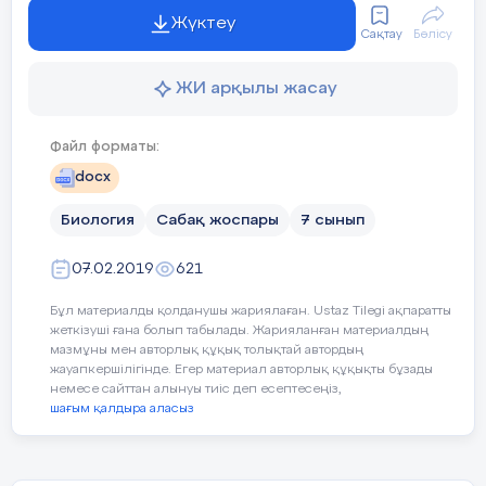
Жүктеу
Рефлексия
Сақтау
Бөлісу
Бағалау
Сұраққа жауап береді, жауап
Сабақ / оқу
орындай алады. Сабақ барысынд
ЖИ арқылы жасау
критерийі
Төмендегі бос 
мақсаттары
Сол ұяшықтағ
Файл форматы:
шынайыма?
Тілдік құзіреттілік
docx
Келетін
сұрақт
Бүгін
оқушылар
Жұлын.. Ми. Ми бөлімдерініңқұр
Биология
Сабақ жоспары
7 сынып
мишық), орталық және аралық м
не білді?
07.02.2019
621
Сыныптағыахуал
Ресурстар
Оқулық, суреттер, топқа бөлуге 
Бұл материалды қолданушы жариялаған. Ustaz Tilegi ақпаратты
тапсырмалар, кері байланыс, сти
жеткізуші ғана болып табылады. Жарияланған материалдың
Қандай
болды?
мазмұны мен авторлық құқық толықтай автордың
жауапкершілігінде. Егер материал авторлық құқықты бұзады
Мен жоспарлаған
немесе сайттан алынуы тиіс деп есептесеңіз,
Әдіс-тәсілдер
Сұрақ-жауап, әңгімелеу, түсіндір
шағым қалдыра аласыз
Саралау
шаралары
Пәнаралық
Музыка, қазақ тілі.
тиімді
болды
ма?
байланыс