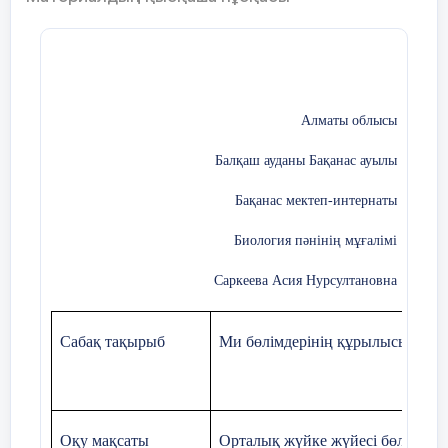
Алматы облысы
Балқаш ауданы Бақанас ауылы
Эволюция барысында мидың қандай 
өзгерістер ағза қасиеті мен мүмкі
Бақанас мектеп-интернаты
Биология пәнінің мұғалімі
Ортасы
Қолдану
Саркеева Асия Нурсултановна
10 минут
Берілген мәтіндерді балалар оқ
Көп адамдарда сөйлеу орталығы 
Сабақ тақырыб
Ми бөлімдерінің құрылысы мен 
жақ сыңарда болмайды.
Маңдай бөлімінің тағы бір м
қозғалысты басқару. Ол оқу ба
Оқу мақсаты
Орталық жүйке жүйесі бөлімдері
лысты – жазуды, музыкалық а