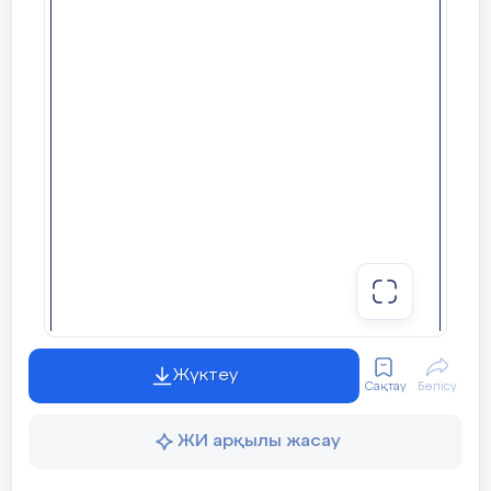
мойын, тұлға, аяқ-қол бұлшы
тепе-теңдігін сақтайды. Еге
Сабақтың
«Бір ауыз сөз» әдісі.
аяғы тез шаршайды, қозғалысы
соңы
Мұғалім сабақты қорытындылау мақсатын
Ортаңғы ми
– артқы ми мен
Рефлексия
оқушылардың сабаққа деген көзқарасын, к
Мұнда көзді және басты қоз
байланысын тыңдайды.
орналасқан.Мидың бұл бөлім
5 мин
өткізгіш жүйке жолдары өтеді
Мақсаты:
Оқушы алған білімін саралай бі
реттейді. Кенеттен шыққан д
дағдыланады.
бағдарлауды реттейді.
Тиімділігі:
Тақырып бойынша оқушылардың
Аралық ми
– ортаңғы миды
анықтайды. Жинақталған деректердің құн
төмпешіктері мен төмпешік а
қадағалайды.
Аралық мида да бір ми қарын
т. б. рецепторлардан келеті
сыңарларының қыртысына өте
Жүктеу
қантамырлары жүйесі, ішкі с
Сақтау
Бөлісу
жұмысын реттейді. Ағзаның і
тынысалу, қан қысымының т
ЖИ арқылы жасау
байланысты.
«Қар кесегі»
әдісі