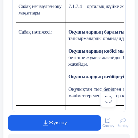
басқарады.
Сабақ
негізделген оқу
7.1.7.4 – орталық жүйке жүйесі
мақсаттары
Самай бөлігінде
есту орталығы
Сабақ нәтижесі:
Оқушылардың барлығы мына
орналасқан.
тапсырмаларды орындайды. Жазб
Оқушылардың көбісі мынаны 
Ой қозғау. «Айырмашылығы неде?»
бетінше жұмыс жасайды. Сұраққ
жасайды.
Оқушылардың кейбіреуі мын
Оқулықтан тыс берілген қосы
мәліметтер мен дәлелдер келтіре
Бағалау
Сұраққа жауап береді, жауап
орындай алады. Сабақ барысынд
Жүктеу
Сақтау
Бөлісу
критерийі
«Тың мәлімет» әдісі
бойынша түсіндірме беру.