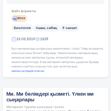
байланысты көз бұршағының қисықтығын ө
Д) Сопақша миды ортаңғы мимен жал
Файл форматы:
көптеген рефлекстік қызмет те атқарады.
docx
1 – мидың жүйке жасушалары; 2 
Биология
Ашық сабақ
7 сынып
қыртысы; 4 – үлкен ми сыңарлар
бөліктерін қосып тұратын сүйелд
15.02.2019
1527
арасындағы терең ұзына бойы сай
Кесте толтыру
мидың ақ заты; 8 – гипофиз; 9 – 
Бұл материалды қолданушы жариялаған. Ustaz Tilegi ақпаратты
жеткізуші ғана болып табылады. Жарияланған материалдың
Ми бӛлімдері Ми бӛлімдерінң қызметі
№
мазмұны мен авторлық құқық толықтай автордың
Сопақша ми
– жұлынның жо
жауапкершілігінде. Егер материал авторлық құқықты бұзады
мидың төменгі шеті жіңішкел
1 Аралық ми
немесе сайттан алынуы тиіс деп есептесеңіз,
Жұлындағы сияқты, сопақша 
шағым қалдыра аласыз
ішкі жағында орналасады. 
2 Ортаңғы ми
ақ затында ядро тәрізді әр 
мидың ұзындығы 2,5–3 см. 
3 Артқы ми
орналасқан. Онда ему, жұту,
Ми. Ми бөлімдері қызметі. Үлкен ми
рефлекстерінің орталығы бар
4 Мишық
сыңарлары
тамырларын, асқорытуды рет
орналасқан.
Жұлынға қараға
5 Сопақша ми
Материал туралы қысқаша түсінік
қызметі күрделі.