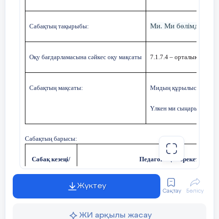
Ми. Ми бөлімдерінің
Сабақтың тақырыбы:
Оқу бағдарламасына сәйкес оқу мақсаты
7.1.7.4 – орталық жүйке
Сабақтың мақсаты:
Мидың құрылыс
ымен т
Үлкен ми сыңары бөлімд
Сабақтың барысы:
Сабақ кезеңі/
Педагогтің іс-әрекеті
Уақыты
Жүктеу
Сақтау
Бөлісу
І.Ұйымдастыру кезеңі:
ЖИ арқылы жасау
Сабақтың