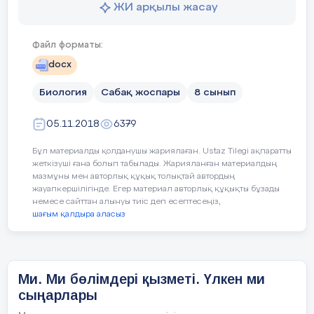
ЖИ арқылы жасау
Тілдік құзіреттілік
(газеттен алынған материалдар)
Жұлын.. Ми. Ми бөлімдерініңқұр
Файл форматы:
мишық), орталық және аралық м
docx
Жаңа тақырыпты түсіндіру.
6 мин
Биология
Сабақ жоспары
8 сынып
Ресурстар
Оқулық, суреттер, топқа бөлуге 
Жаңа тақырыпты Видеофильм арқылы
тапсырмалар, кері байланыс, сти
05.11.2018
6379
Адамның миының салмағы қанша?
Бұл материалды қолданушы жариялаған. Ustaz Tilegi ақпаратты
Әдіс-тәсілдер
Сұрақ-жауап, әңгімелеу, түсіндір
жеткізуші ғана болып табылады. Жарияланған материалдың
Мидың бөлімдерін ата.
мазмұны мен авторлық құқық толықтай автордың
жауапкершілігінде. Егер материал авторлық құқықты бұзады
немесе сайттан алынуы тиіс деп есептесеңіз,
Пәнаралық
Музыка, қазақ тілі.
шағым қалдыра аласыз
байланыс
Тапсырма 2 (Ж)
Ж
ұптық жұмыс
Алдыңғы оқу
Жүйке жүйесінің орталық және ш
Ми бөлімдерін. Сәйкестендіріңіз.
Ми. Ми бөлімдері қызметі. Үлкен ми
10 мин
сыңарлары
Үлкен ми
Тыныс алу, асқорыту, жү
Сабақтың жоспары
сыңарлары
соғуы,жөтелу, түшкіру.