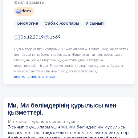
Файл форматы:
docx
(
Қозғалуға және араласуға ыңғайл
Немесе оқушылар парталардың ай
Биология
Сабақ жоспары
7 сынып
орындықтарды қозғалта алады.
06.12.2019
1669
Үлкен ми сыңарларының барлық 
және бірлесе қызмет атқарады
Бұл материалды қолданушы жариялаған. Ustaz Tilegi ақпаратты
үшін қыртыстың әртүрлі бөлігінде
жеткізуші ғана болып табылады. Жарияланған материалдың
барлық құрылымдар бірге жұм
мазмұны мен авторлық құқық толықтай автордың
сөйлеу орталығы маңдай бөлімі
жауапкершілігінде. Егер материал авторлық құқықты бұзады
немесе сайттан алынуы тиіс деп есептесеңіз,
түсінуге жауап беретін самай б
шағым қалдыра аласыз
көрген әріптерден сөз құрастыру
жауап беретін шүйде бөліг
байланысты. Жазбаша сөйлеу
орналасқан, ол жазу кезінде қ
Ми, Ми бөлімдерінің құрылысы мен
беретін қимыл-қозғалыс ор
қызметтері.
орталығының қалыптасуына оң қ
себеп болады.
Материал туралы қысқаша түсінік
7-сынып оқушылары үшін Ми, Ми бөлімдерінің құрылысы
мен қызметтері. тақырыбы өте маңызды. Бұнда мидың әр
Жаттығудың сипаттамасы: