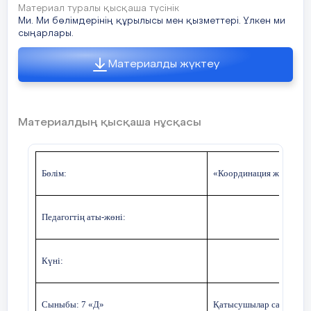
Материал туралы қысқаша түсінік
Ми. Ми бөлімдерінің құрылысы мен қызметтері. Үлкен ми
сыңарлары.
Материалды жүктеу
Материалдың қысқаша нұсқасы
Бөлім:
«Координация және рет
Педагогтің аты-жөні:
Күні:
Сыныбы: 7 «
Д
»
Қатысушылар саны: Қат