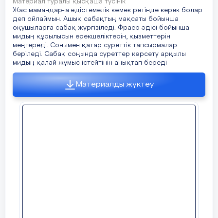
Материал туралы қысқаша түсінік
Жас мамандарға әдістемелік көмек ретінде керек болар
деп ойлаймын. Ашық сабақтың мақсаты бойынша
Жоспарланғануақыт
Сабақ барысы :
оқушыларға сабақ жүргізіледі. Фраер әдісі бойынша
Сопақша ми
Қимыл- қозғалысты жүзе
мидың құрылысын ерекшеліктерін, қызметтерін
асырады.
меңгереді. Сонымен қатар суреттік тапсырмалар
беріледі. Сабақ соңында суреттер көрсету арқылы
Басталуы
Ұйымдастыру кезеңі 2 минут
мидың қалай жұмыс істейтінін анықтап береді
Мишық
Дене температурасы,қан
3 минут
Топтарға бөлу.
қысымы, зәр шығару, ұй
Материалды жүктеу
көңіл- күйді реттейді.
Психологиялық ахуал қалыптас
«Сәлемдесу»
жаттығуы
Аралық ми
Бұлшық ет тонусын ретт
Мақсаты:
қатысушылармен сәлемд
қатысады.
Жаттығу барысы
:
Қатысушыларға шеңбер құрып тұр
ұсынылады: «европалықтар», «ж
Ортаңғы ми
Жоғары жүйке әрекеті
және «италиандықтар». Кеійін ә
жүріп, «өз амандасу тәсілімен» б
«европалықтар» қолдарын қысады
«италиандықтар» құшақтасады.