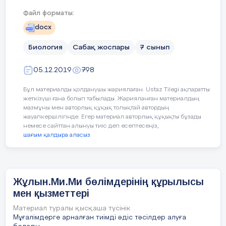
Оқушыларға түзу қағаз беріледі. 
Файл форматы:
сваркалап жалғағанда ұзын құбыр
Шарик құбыр бойымен жылжыйд
docx
Биология
Сабақ жоспары
7 сынып
Жаңа білім
Білу және түсіну
05.12.2019
798
10 минут
Берілген мәтіндерді балалар оқ
Бұл материалды қолданушы жариялаған. Ustaz Tilegi ақпаратты
жеткізуші ғана болып табылады. Жарияланған материалдың
Ми – эволюция мұраты. Бұл – ОЖ
мазмұны мен авторлық құқық толықтай автордың
жауапкершілігінде. Егер материал авторлық құқықты бұзады
Ол бассүйегінде орналасқан.
немесе сайттан алынуы тиіс деп есептесеңіз,
шағым қалдыра аласыз
Омыртқалыларда ми эволюция
құрылымды жануарлардың миы д
миының массасы приматтарда: а
Приматтардың ішінде ең үлкен 
Жұлын.Ми.Ми бөлімдерінің құрылысы
Бірақ қазіргі кезде тіршілік ете
мен қызметтері
бой- ынша пілдерде жоғары. Ғал
оның миының массасын дене
Материал туралы қысқаша түсінік
Мұғалімдерге арналған тиімді әдіс тәсілдер алуға
бағалайды. Сондықтан адам кө