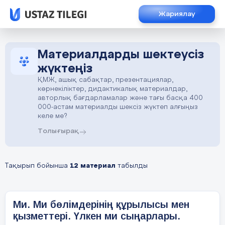
Жариялау
Материалдарды шектеусіз
жүктеңіз
ҚМЖ, ашық сабақтар, презентациялар,
көрнекіліктер, дидактикалық материалдар,
авторлық бағдарламалар және тағы басқа 400
000-астам материалды шексіз жүктеп алғыңыз
келе ме?
Толығырақ
Тақырып бойынша
12 материал
табылды
Ми. Ми бөлімдерінің құрылысы мен
қызметтері. Үлкен ми сыңарлары.