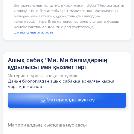
Құндылықтар
Ұжымдасқан жұмыс арқылы ынт
2. Үлкен ми сыңарлары бөліктері
Бұл материалды қолданушы жариялаған. Ustaz Tilegi ақпаратты
ашықтық,сыйластық атмосферас
жеткізуші ғана болып табылады. Жарияланған материалдың
ерекшеліктерін сипаттаңдар.
мазмұны мен авторлық құқық толықтай автордың
жауапкершілігінде. Егер материал авторлық құқықты бұзады
Денсаулықтарын сақтауға
3. Оқуылық мәтінін пайдаланып
немесе сайттан алынуы тиіс деп есептесеңіз,
құрылысын салыстырыңдар. Соған
шағым қалдыра аласыз
Пәнаралық
Қазақ тілі,әдебиет,бейнелеу,муз
4. Үлкен ми сыңарлары бөліктері
байланыс
ерекшеліктерін сипаттаңдар. Мәлі
Ашық сабақ "Ми. Ми бөлімдерінің
Талдау
құрылысы мен қызметтері
Алдыңғы білім
Жүйке жүйесінің құрам бөліктері
«Ыстық орындық»
орындық әді
Материал туралы қысқаша түсінік
6-сынып Омыртқалылардың ми 
Дайын биологиядан ашық сабаққа арналған қысқа
мерзімді жоспар
(
Бір оқушы алдыңғы жақта, 
орналастырылады.
Сабақтың жоспары
Сабақтағы жоспарланған жаттығу
Материалды жүктеу
Жаттығудың сипаттамасы:
Бір оқушы алға шығып өз пік
Материалдың қысқаша нұсқасы
сұрақтарға жауап береді. Сұра
Сабақтың басы
Оқушыларға суреттердің қима қа
оқушылар белгілі бір пікір бо