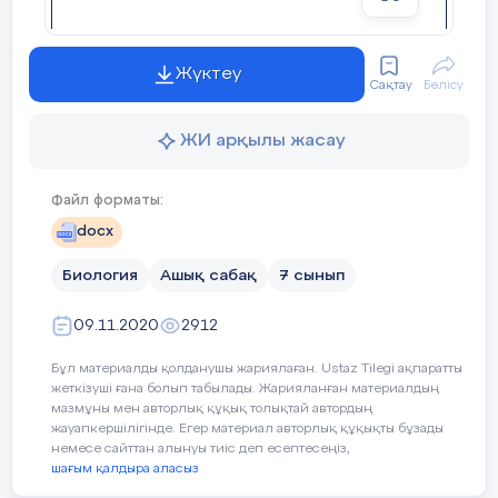
Қорытыныды: Сұрақ-жауап: • 1. Ми қайда
орналасқан ?
5 минут
Оқушының
«Қар
«Ыстық
Жүктеу
17 слайд
аты-жөні
кесегі»
орындық»
Сақтау
Бөлісу
әдісі
орындық
2-сұрақ • Ми қандай бөлімдерден тұрады?
әдісі
ЖИ арқылы жасау
18 слайд
3-сұрақ • Көпірдің атқаратын қызыметі?
Файл форматы:
19 слайд
docx
4-сұрақ • Мишықтың атқаратын қызыметі?
Биология
Ашық сабақ
7 сынып
20 слайд
5-сұрақ • Ортаңғы мидың қызыметін атаңдар?
09.11.2020
2912
21 слайд
Бұл материалды қолданушы жариялаған. Ustaz Tilegi ақпаратты
жеткізуші ғана болып табылады. Жарияланған материалдың
6-сұрақ • Аралық мидың қызыметі қандай?
мазмұны мен авторлық құқық толықтай автордың
22 слайд
жауапкершілігінде. Егер материал авторлық құқықты бұзады
немесе сайттан алынуы тиіс деп есептесеңіз,
«Сабақтағы проблемалар» кестесі Қиындықтар
шағым қалдыра аласыз
Себебі Шешімі