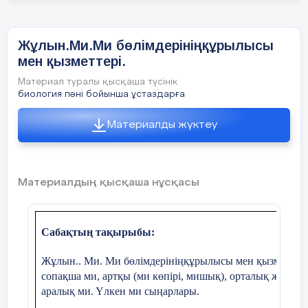
Кері байланыс
3 минут
Жұлын.Ми.Ми бөлімдерініңқұрылысы
мен қызметтері.
«Сабақтағы проблемалар» кесте
Материал туралы қысқаша түсінік
биология пәні бойынша ұстаздарға
Материалды жүктеу
Қиындықтар
Себебі
Материалдың қысқаша нұсқасы
Сабақтың тақырыбы:
Жұлын.. Ми. Ми бөлімдерініңқұрылысы мен қызметтері
сопақша ми, артқы (ми көпірі, мишық), орталық және
аралық ми.
Үлкен ми сыңарлары.