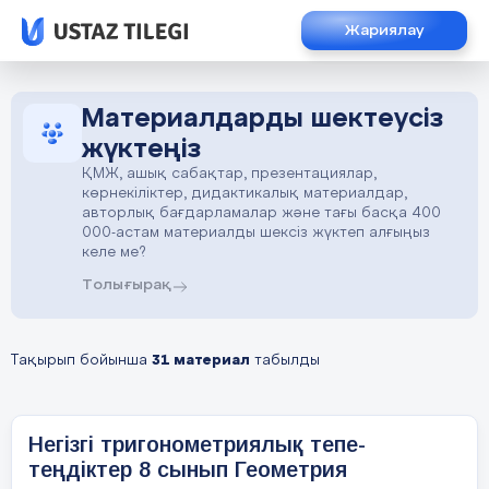
Жариялау
Материалдарды шектеусіз
жүктеңіз
ҚМЖ, ашық сабақтар, презентациялар,
көрнекіліктер, дидактикалық материалдар,
авторлық бағдарламалар және тағы басқа 400
000-астам материалды шексіз жүктеп алғыңыз
келе ме?
Толығырақ
Тақырып бойынша
31 материал
табылды
Негізгі тригонометриялық тепе-
теңдіктер 8 сынып Геометрия