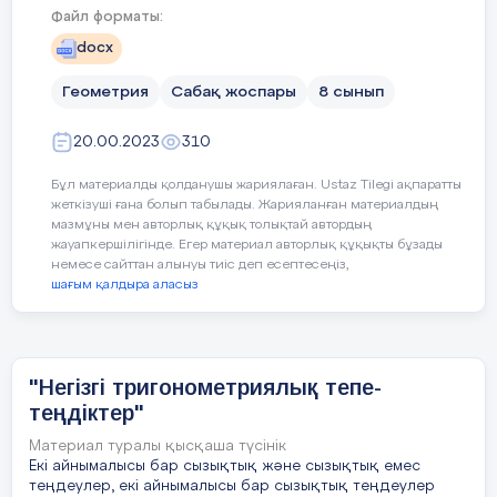
мақсаттарын
2
Файл форматы:
sin

игергендігін
формула
docx
дағдыларын 
Дескриптор:
қолдана алады
:
Геометрия
Сабақ жоспары
8 сынып
Пәнаралықбайланыс
Практикалық
негізгі т
20.00.2023
310
орындау арқ
қолданы
Тікбұрышты үшбұрыштың сүйір
бұрыш
өмірмен байл
алады;
Бұл материалды қолданушы жариялаған. Ustaz Tilegi ақпаратты
тригонометриялық функцияларының
жеткізуші ғана болып табылады. Жарияланған материалдың
анықтамаларын біледі
мазмұны мен авторлық құқық толықтай автордың
Бастапқы білім
Пифагор теоре
жауапкершілігінде. Егер материал авторлық құқықты бұзады
Бағалаукритерийлері
Оқушылар
:
немесе сайттан алынуы тиіс деп есептесеңіз,
үшбұрыш, онд
шағым қалдыра аласыз
тригонометрия
біледі
:
негізгі 
Сабақбарысы:
теңбе-те
Инклюзивті оқушыға тапсырма:
"Негізгі тригонометриялық тепе-
Сабақтыңжоспарланға
теңдіктер"
нгеізгі
si
1
№
1
тригон
Материал туралы қысқаша түсінік
теңдікті
2
2
Екі айнымалысы бар сызықтық және сызықтық емес
1 – sin
α
= cos
α
;
арқылы 
теңдеулер, екі айнымалысы бар сызықтық теңдеулер