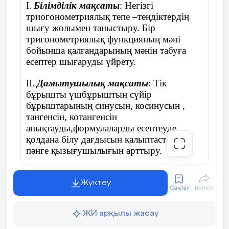
І.
Білімділік мақсаты
: Негізгі
триогонометриялық тепе –теңдіктердің
шығу жолымен таныстыру. Бір
тригонометриялық функцияның мәні
бойынша қалғандарының мәнін табуға
есептер шығаруды үйрету.
ІІ.
Дамытушылық мақсаты
: Тік
бұрышты үшбұрыштың сүйір
бұрыштарының синусын, косинусын ,
тангенсін, котангенсін
анықтауды,формулаларды есептеуде
қолдана білу дағдысын қалыптастыру,
пәнге қызығушылығын арттыру.
ІІІ.
Тәрбиелік мақсаты
:
Оқушылардың
ойлау қабілетін жетілдіру, шыншылдыққа,
Жүктеу
Сақтау
Бөлісу
жауапкершілікке, еңбек етуге тәрбиелеу.
ЖИ арқылы жасау
Сабақтың түрі :
жаңа сабақ