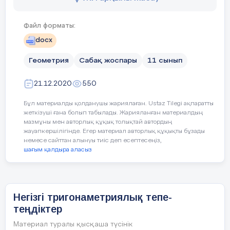
игергендігін
дағдыларын 
Файл форматы:
docx
Пәнаралықбайланыс
Практикалық
орындау арқ
Геометрия
Сабақ жоспары
11 сынып
өмірмен байл
21.12.2020
550
Бастапқы білім
Пифагор теоре
Бұл материалды қолданушы жариялаған. Ustaz Tilegi ақпаратты
үшбұрыш, онд
жеткізуші ғана болып табылады. Жарияланған материалдың
тригонометрия
мазмұны мен авторлық құқық толықтай автордың
жауапкершілігінде. Егер материал авторлық құқықты бұзады
немесе сайттан алынуы тиіс деп есептесеңіз,
Сабақтыңсо
шағым қалдыра аласыз
Сабақбарысы:
Сабақтыңжоспарланға
28 - 30 ми
Негізгі тригонаметриялық тепе-
теңдіктер
Сабақтың ба
Материал туралы қысқаша түсінік