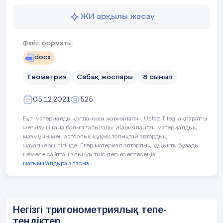
, оған қарсы жатқан катеті 9 см.
ЖИ арқылы жасау
Екінші катетін табыңдар.
Бағалау
критерийлері
Білу
:
Құндылықтарды
Әділдікке,патриоттылыққа тәрбине
4.
Ромбының диогональдары 16
№
Файл форматы:
дамыту
- син
см және 10 см. Қабырғасын
docx
табыңдар.
Пәнаралық
Алгебра, физика және тұрмыста қо
Қолд
байланыс
Геометрия
Сабақ жоспары
8 сынып
-
теңб
Алдыңғы оқу
Пифагор теоремасына есептерді ш
қолд
05.12.2021
Оқулықтағы тапсырмалармен
525
жұмыс жасау.
Жоспар
Жоспарланған жаттығулар(төменде жосп
Бұл материалды қолданушы жариялаған. Ustaz Tilegi ақпаратты
жеткізуші ғана болып табылады. Жарияланған материалдың
Тілдік мақсат
Оқуш
мазмұны мен авторлық құқық толықтай автордың
ланған
Білу(жіңішке және жуан сұрақ қою)
жауапкершілігінде. Егер материал авторлық құқықты бұзады
уақыт
-тік
немесе сайттан алынуы тиіс деп есептесеңіз,
Сабақтың
Үй жұмысы:
коси
шағым қалдыра аласыз
соңы
түсінд
Бағалау критерийлері
есеп
№
- е
Өз бетімен білім алуы
Рефлексия. «Бес саусақ»
(теор
Басталуы
Негізгі тригонометриялық тепе-
Дербес жұмыс жасауы
Мен бүгін мынаны білдім…
теңдіктер
- дә