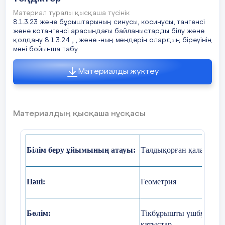
(5мин)
Материал туралы қысқаша түсінік
Жұпта жұмыс жасауы
Мен мынаны байқадым…
Пәнд
8.1.3.23 және бұрыштарының синусы, косинусы, тангенсі
және котангенсі арасындағы байланыстарды білу және
Математикалық білімі
Маған мыналар қызық болды…
С
қолдану 8.1.3.24 , , және -ның мәндерін олардың біреуінің
мәні бойынша табу
т
Математикалық тілі
Мен мыналарды тағыда тыңдағым
келеді…
Материалды жүктеу
Диал
Бағалауы
Тапсырманы орындауда маған
мыналар көмектесті…
Үй тапсырмасын тексеру.
№
58
Материалдың қысқаша нұсқасы
1)Үйге берілген тапсырманы өзара тексеру
Есепті шығару алгоритмінің дұрыс жүр
Құндылықтарды
Топт
Білім беру ұйымының атауы:
Талдықорған қаласы, 
дарыту
,бірі
Жауаптарының дұрыстығы;
мәден
қалып
Есептердің толық шығарылуы.
Пәні:
Геометрия
2)Үй тапсырмасын пысықтау
Пәнаралық байланыстар
геом
Бөлім:
Тікбұрышты үшбұрышты
Бір-біріне сұрақтар құрастырады, жауап бер
қатыстар