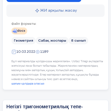
2
мин
Сәлемдесу ,сабақ
А деңгейі – №6
0
бұрыштарының синусы, к
ЖИ арқылы жасау
байланыстарды білу жә
8 мин
2. Үй тапсырмас
В деңгейі – №65,
6
6
8.1.3.24
Файл форматы:
С деңгейі – №72,73
С
абақтың ортасы
4.
Жаңа тақырыпп
docx
,
Геометрия
Сабақ жоспары
8 сынып
,
10.03.2022
1189
Аяқталуы
Жинақтау
және
Бұл материалды қолданушы жариялаған. Ustaz Tilegi ақпаратты
(5мин)
1.Сабақты бекіту: «Жұптық жұмыс» жа
жеткізуші ғана болып табылады. Жарияланған материалдың
-ның мәндерін олардың 
мазмұны мен авторлық құқық толықтай автордың
жауапкершілігінде. Егер материал авторлық құқықты бұзады
Қорытын
Бағалау
немесе сайттан алынуы тиіс деп есептесеңіз,
шағым қалдыра аласыз
Сабақтың мақсаты:
Негізгі тригономет
ды бөлім
1.Жинаған балдары арқылы жиынтық бағ
(5мин)
2.Үйге тапсырма №
62
Ұжымдық жұмы
Сабақ
тың
Негізгі тригонометриялық тепе-
Үй тапсырмасына бағыт-бағдар беру «Өмір