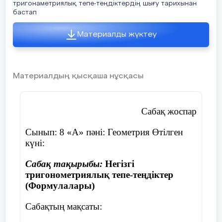
тригонаметриялық тепе-теңдіктердің шығу тарихынан
бастап
1-3минут
Материалды жүктеу
Материалдың қысқаша нұсқасы
Саралау –оқушыларға қалай көбірек қолдау көрсету
Қабілетіжоғарыоқушыларғақандайміндетқоюдыжос
Сабақ жоспар
Сабақтаоқытудыңсаралауәдісіәрдеңгейлітпотарғабөлуар
Сынып: 8 «A» пәні: Геометрия Өтілген
Оқушыларжұппенжұмысжасаукезіндетапсырмалардыкүрд
күні:
Сабақ тақырыбы:
Негізгі
тригонометриялық тепе-теңдіктер
Сабақтыңорт
(Формулалары)
Сабақтың мақсаты:
4-28 мину