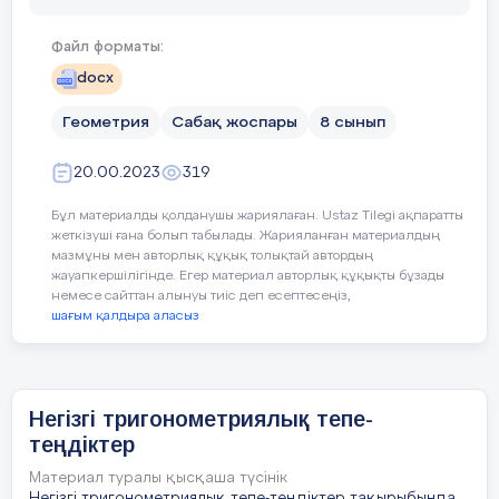
біледі
:
тригонометриялық функцияларының
нақты бағала
анықтамаларын біледі
мақсаттарын
2
Файл форматы:
sin

игергендігін
формула
docx
дағдыларын 
қолдана алады
:
Геометрия
Сабақ жоспары
8 сынып
2-тапсырма «Элективті тест»
24 мин
Пәнаралықбайланыс
Практикалық
негізгі т
20.00.2023
319
орындау арқ
қолданы
өмірмен байл
алады;
Бұл материалды қолданушы жариялаған. Ustaz Tilegi ақпаратты
Суретті пайдаланып, дұрыс
жеткізуші ғана болып табылады. Жарияланған материалдың
мазмұны мен авторлық құқық толықтай автордың
жауапты таңда:
Бастапқы білім
Пифагор теоре
жауапкершілігінде. Егер материал авторлық құқықты бұзады
3 мин
Бағалаукритерийлері
Оқушылар
:
немесе сайттан алынуы тиіс деп есептесеңіз,
үшбұрыш, онд
А)
шағым қалдыра аласыз
тригонометрия
біледі
:
Сабақтың соңы
В)
7.
Үйге тапсырма
негізгі 
Сабақбарысы:
3
мин
8. Мұғалім тарап
теңбе-те
Негізгі тригонометриялық тепе-
С)
Мұғалім әр жұпты
Сабақтыңжоспарланға
теңдіктер
байланыс береді.
нгеізгі
si
Д)
1
тригон
Материал туралы қысқаша түсінік
теңдікті
Негізгі тригонометриялық тепе-теңдіктер тақырыбында