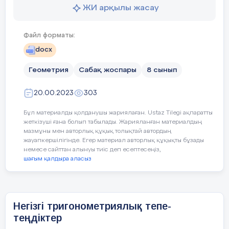
ой-пікірлерін
ЖИ арқылы жасау
Бағалау
және косинус
α
–
тыңдау, қарым-
біледі
:
8. Т
ікбұрышты үшбұрышқа және оның 
парақшалары
қатынас
анықтама беріңіз?
мәдениеттілігін
2
Файл форматы:
sin

Кері
4.3. Бекіту тапс
ұстануларына
формула
docx
байланыс
түрткі болу,
тапқырлық
қолдана алады
:
Геометрия
Сабақ жоспары
8 сынып
Жаңа білім
1-тапсырма
танытуын
мадақтау,
негізгі т
20.00.2023
303
оқушының ерекше
10
мин
қолданы
іс-қимылына
алады;
Бұл материалды қолданушы жариялаған. Ustaz Tilegi ақпаратты
лайықты
жеткізуші ғана болып табылады. Жарияланған материалдың
А бұрышының синус
мадақтаулар
мазмұны мен авторлық құқық толықтай автордың
есептеңдер
айту, есептің
жауапкершілігінде. Егер материал авторлық құқықты бұзады
Бағалаукритерийлері
Оқушылар
:
немесе сайттан алынуы тиіс деп есептесеңіз,
шешімін табуда
Кері байланыс бе
шағым қалдыра аласыз
тығырыққа
біледі
:
тірелген оқушыға
4.4. №2 зерттеу
қолдау көрсету...)
В бұрышының синус
негізгі 
есептеңдер
теңбе-те
Оқушылар теңбе-т
Негізгі тригонометриялық тепе-
Рефлекция
______________________________
бөлінеді және дәле
теңдіктер
нгеізгі
si
Сабақ оқу