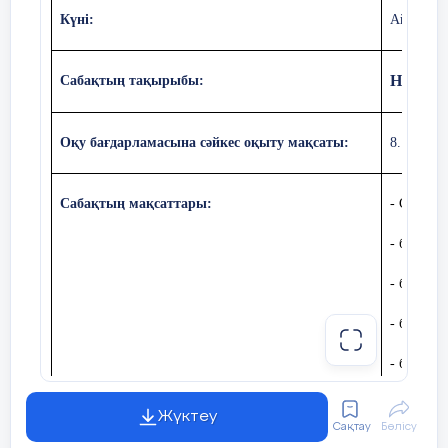
Күні:
Аймакова
Негізгі
Сабақтың тақырыбы:
Оқу бағдарламасына сәйкес оқыту мақсаты:
8. 1.3.5б
Сабақтың мақсаттары:
- Синус, 
- бұрышт
- бұрышт
- бұрышт
- бұрышт
Жүктеу
Сақтау
Бөлісу