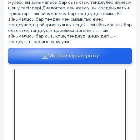
жүйесі, екі айнымалысы бар сызықтық теңдеулер жүйесін
Сабақтың ба
2
№
шешу тәсілдері Диалогтер мен жазу үшін қолданылатын
қолдана алады
:
тіркестер: - екі айнымалысы бар теңдеу дегеніміз... Екі
2
2
2
2
sin
α
+1+cos
α
= (sin
α
+cos
α
)+1 = 1+1 = 2
айнымалысы бар теңдеу мен сызықтық емес
негізгі 
теңдеулердің айырмашылығы неде? - екі айнымалысы бар
1-3минут
теңбе-те
сызықтық теңдеудің дәрежесі дегеніміз ... - екі
айнымалысы бар сызықтық теңдеуді шешу деп ... -
негізгі 
теңдеудің графигін салу үшін
теңбе-те
Бекіту
Тақырыпты бекіту негізінде
шығаруд
Материалды жүктеу
Тілдікмақсаттар
Оқушылар:
топта жұ
теориял
ғылыми т
алатын б
Сабақтыңорт
өзінің ә
қорытын
болады
;