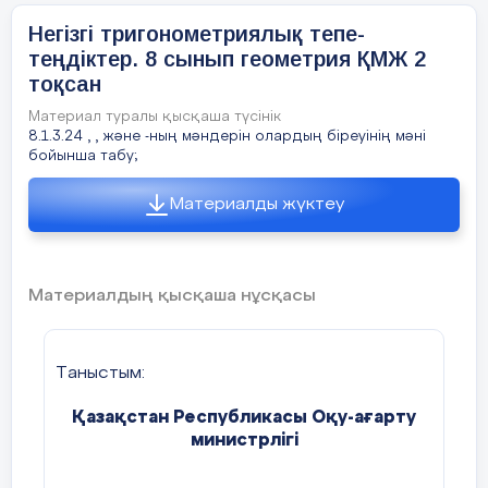
Негізгі тригонометриялық тепе-
Тік бұрышты үшбұрыштың сүй
теңдіктер. 8 сынып геометрия ҚМЖ 2
дегеніміз не?
тоқсан
Тік бұрышты үшбұрыштың сүйі
Материал туралы қысқаша түсінік
дегеніміз не?
8.1.3.24 , , және -ның мәндерін олардың біреуінің мәні
бойынша табу;
Тік бұрышты үшбұрыштың сүйі
дегеніміз не?
Материалды жүктеу
10мин
Негізгі
Жаңа сабақ меңгерту.
Анықтама:
Ті
бөлім
сүйір бұрышына іргелес жатқан катет
Материалдың қысқаша нұсқасы
осы
бұрыштың косинусы
деп аталад
Анықтама:
Тікбұрышты үшбұрышты
жатқан катеттің гипотенузаға қатына
Таныстым:
деп аталады.
Қазақстан
Республикасы
Оқу-ағарту
Анықтама:
Тікбұрышты үшбұрышты
министрлігі
жатқан катеттің іргелес жатқан катет
тангенсі
деп аталады.