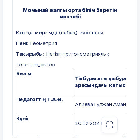
Момынай жалпы орта білім беретін
мектебі
Қысқа
мерзімді
(сабақ)
жоспары
Пәні:
Геометрия
Тақырыбы:
Негізгі тригонометриялық
тепе-теңдіктер
Бөлім:
Тікбұрышты үшбұрышты
арасындағы қатыстар
Педагогтің
Т.А.Ә.
Алиева Гулжан Аманкулкы
Күні:
10.12.2024ж
Сынып: 8
Қатысушылар
Қаты