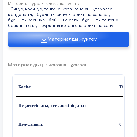
Материал туралы қысқаша түсінік
- Синус, косинус, тангенс, котангенс анықтамаларын
қолданады; - бұрышты синусы бойынша сала алу -
бұрышты косинусы бойынша салу - бұрышты тангенс
бойынша салу - бұрышты котангенс бойынша салу
Материалды жүктеу
Материалдың қысқаша нұсқасы
Бөлім:
Тікбұрыш
Педагогтің аты, тегі, әкесінің аты:
Пән/Сынып:
8 сынып.