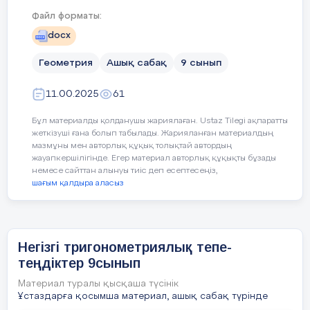
Сабақтың көрнекілігі: интербелсенді
Файл форматы:
тақта, құрал – жабдықтар
docx
Сабақтың барысы:
Геометрия
Ашық сабақ
9 сынып
1. Ұйымдастыру кезеңі:
11.00.2025
61
а) Сәлемдесу
Бұл материалды қолданушы жариялаған. Ustaz Tilegi ақпаратты
жеткізуші ғана болып табылады. Жарияланған материалдың
ә) Оқушылар тізімін тексеру
мазмұны мен авторлық құқық толықтай автордың
жауапкершілігінде. Егер материал авторлық құқықты бұзады
б) Сабақтың мақсатын нұсқау
немесе сайттан алынуы тиіс деп есептесеңіз,
Сабақтыңсо
шағым қалдыра аласыз
2. Өткен тақырыпты қайталау:
28 - 30 ми
1. Пифагор теоремасы бойынша сұрақтар
Негізгі тригонометриялық тепе-
2. Тік бұрышты үшбұрыштың.....
теңдіктер 9сынып
Материал туралы қысқаша түсінік
Сүйір
бұрыштың
синусы
деп
...
Ұстаздарға қосымша материал, ашық сабақ түрінде