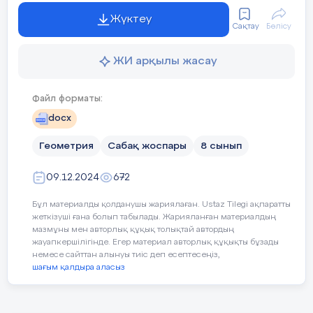
саны:
Жүктеу
Сақтау
Бөлісу
Сабақтың
тақырыбы
Негізгі тригонометриялық
ЖИ арқылы жасау
Оқу
бағдарламасына
8.1.3.24
сәйкес
оқыту
Файл форматы:
мақсаттары
docx
25
Бекіту
1 тапсырма:
,
Сүйір бұрышының сину
тапсырмасы
бұрышты үшбұрышты салыңыз:
Геометрия
Сабақ жоспары
8 сынып
минут
,
09.12.2024
672
түрде жазуға болады. синустың
және
анық
Бұл материалды қолданушы жариялаған. Ustaz Tilegi ақпаратты
жеткізуші ғана болып табылады. Жарияланған материалдың
=
-ның мәндерін олардың бір
мазмұны мен авторлық құқық толықтай автордың
жауапкершілігінде. Егер материал авторлық құқықты бұзады
, Демек BC=4 бірлік, AB=5 бірлік.
Бұрыштың синус, косинус, 
Сабақтың
мақсаты
немесе сайттан алынуы тиіс деп есептесеңіз,
берілсе, қалғандарының м
шағым қалдыра аласыз
1-ші сәулені салып, оның бойына
саламыз;;
Сабақтың барысы