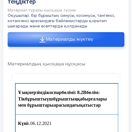
теңдіктер
Білемін
Білдім
=
Материал туралы қысқаша түсінік
Үшбұрыш
Треугольн
Оқушылар: бір бұрыштың синусы, косинусы, тангенсі,
=0,8; cos
α
< 0; cos
α
= -0,8
котангенсі арасындағы байланыстарды қорытып
шығарады және есептерде қолданады
Жақ
Сторона
Материалды жүктеу
2-мысал:
Төбе
Вершина
2
- (cos
α
tg
α
)
=
Материалдың қысқаша нұсқасы
2
- cos
α
Бұрыш
Угол
2
2
= 1 - sin
α
= cos
α
Нүкте
Точка
3-мысал: tg
α
ctg
α
-1=1-1=0; Жауабы:
Ұзақмерзімдіжоспарбөлімі:
8.2Вбөлім:
0
Орал
Тікбұрыштыүшбұрыштыңқабырғалары
Назар
мен бұрыштарыарасындағықатыстар
Жазықтық
Плоскост
4-мысал:
Күні:
.06.12.2021
Барлық
Сумма
вс
Мұға
бұрыштарының