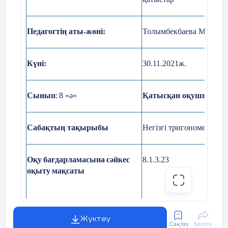
АКТ қолдану
Таны
дағдылар
ы
Педагогтің аты-жөні:
Толымбекбаева М.Т.
Бағалау критерийлері:
5мин
Сұрақтың дұрыс қойылуы;
Бастапқы білім
Тікб
Күні:
30.11.2021ж.
косин
Үш топта ұйымшылдықтың болуы;
анықт
Сынып
:
8 «ә»
Қатысқан оқушы саны
Жауаптың дұрыстығы, толықтығы.
Тік 
Пифаг
Сабақтың тақырыбы
Негізгі тригонометриял
Ортасы
Негізгі бөлім.
Сабақ барысы
Түсіну
Оқу
бағдарламасына
сәйкес
8.1.3.23
оқыту
мақсат
ы
Сабақтыңжоспарланғанкезеңдері
Сабақтағ
(20мин)
Тақырып бойынша сұрау,түсіндіру
Қолдану
Сабақтың басы
1.
Ұйымдастыру б
Жүктеу
Талдау
және
Сақтау
Бөлісу