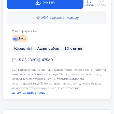
Жүктеу
Сақтау
Бөлісу
ІІ тур. Сұрақтарға жауап беру.
ЖИ арқылы жасау
Файл форматы:
1.
Ойыл да Қиыл,
Жем, Сағыз,
docx
Қайран саланың
Қазақ тілі
Ашық сабақ
10 сынып
жатқан аңғары-
ай,
15.05.2020
47560
Ақ шалмалы
Бұл материалды қолданушы жариялаған. Ustaz Tilegi ақпаратты
пірлердің
жеткізуші ғана болып табылады. Жарияланған материалдың
мазмұны мен авторлық құқық толықтай автордың
жауапкершілігінде. Егер материал авторлық құқықты бұзады
Мешітке жаққан
немесе сайттан алынуы тиіс деп есептесеңіз,
шамдары-ай!
шағым қалдыра аласыз
Менің бүйтіп
қозғалақтап
жүргенім