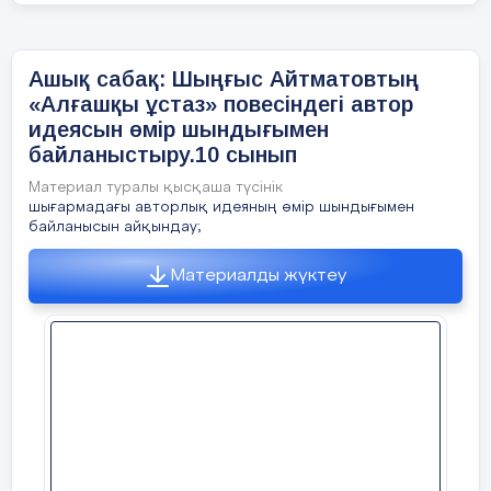
талдау жаса.
Білімді
ұрпақ – тәуелсіз елдің тірегі.
Ашық сабақ: Шыңғыс Айтматовтың
«Алғашқы ұстаз» повесіндегі автор
5. «Өтірік сөз өрге баспас». Өз ойыңды
идеясын өмір шындығымен
білдір.
байланыстыру.10 сынып
Материал туралы қысқаша түсінік
шығармадағы авторлық идеяның өмір шындығымен
байланысын айқындау;
Материалды жүктеу