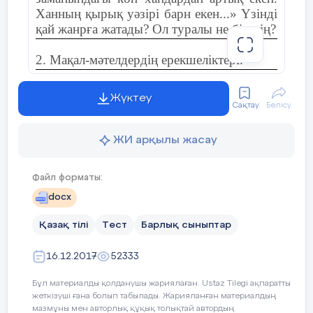
Ханның қырық уәзірі барн екен...» Үзінді
қай жанрға жатады? Ол туралы не білесің?
2. Мақал-мәтелдердің ерекшеліктері.
3. Тура және ауыспалы мағына. Мысал
Жүктеу
келтір.
Сақтау
Бөлісу
4. Сөйлемге (асты сызылған сөзге сөз
ЖИ арқылы жасау
құрамына, фонетикалық) талдау жаса.
Файл форматы:
Ыстық жақта
таңғажайып
тропикалық ормандар бар.
docx
Қазақ тілі
Тест
Барлық сыныптар
5. «Тіл – қылыштан да өткір» дегенді
қалай түсінесің?
16.12.2017
52333
Бұл материалды қолданушы жариялаған. Ustaz Tilegi ақпаратты
жеткізуші ғана болып табылады. Жарияланған материалдың
мазмұны мен авторлық құқық толықтай автордың