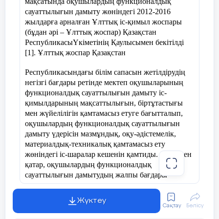
мақсатында оқушылардың функционалдық
талдау жаса.
сауаттылығын дамыту жөніндегі 2012-2016
жылдарға арналған Ұлттық іс-қимыл жоспары
Олжабек
сол түтіннің дәл түбінде көк
(бұдан әрі – Ұлттық жоспар) Қазақстан
өгізшені жіліктеп бұзып отыр.
РеспубликасыҮкіметінің Қаулысымен бекітілді
[1]. Ұлттық жоспар Қазақстан
5. «Ұстаз – ұлы есім» Өз ойыңды
ойтолғау түрінде жаз.
Республикасындағы білім сапасын жетілдірудің
негізгі бағдары ретінде мектеп оқушыларының
функционалдық сауаттылығын дамыту іс-
қимылдарының мақсаттылығын, біртұтастығы
мен жүйелілігін қамтамасыз етуге бағытталып,
оқушылардың функционалдық сауаттылығын
дамыту үдерісін мазмұндық, оқу-әдістемелік,
материалдық-техникалық қамтамасыз ету
жөніндегі іс-шаралар кешенін қамтиды. Сонымен
қатар, оқушылардың функционалдық
сауаттылығын дамытудың жалпы бағдары
Қазақстан Республикасында білім беруді
дамытудың 2011-2020 жылдарға арналған
Жүктеу
мемлекеттік бағдарламасында да анық
Сақтау
Бөлісу
көрсетілген [2].