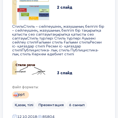
2 слайд
СтильСтиль – сөйлеушінің, жазушының белгілі бір
– сөйлеушінің, жазушының белгілі бір тақырыпқа
қатысты сөз саптауытақырыпқа қатысты сөз
саптауыСтиль түрлері Стиль түрлері Ауызекі
сөйлеу стиліҒылыми стиль Ғылыми стильРесми
іс- қағаздар стилі Ресми іс- қағаздар
стиліПублицистика- лық стиль Публицистика-
лық стиль Көркем әдебиет стилі
3 слайд
Файл форматы:
Стили речиСтили речи разговорный книжные
ppt
научный публицистический официально-
деловой художественный
Қазақ тілі
Презентация
6 сынып
12.10.2018
85804