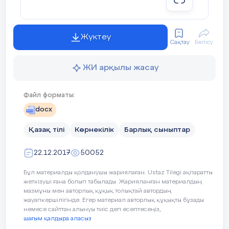
1. «Баяғы өткен заманда,
Дін мұсылман аманда,
Жүктеу
Сақтау
Бөлісу
Жиделібайсын жерінде,
ЖИ арқылы жасау
Қоңырат деген елінде
Файл форматы:
Байбөрі деген бай бопты...» үзінді қай
docx
шығармадан алынған? Батырлар жыры
туралы не білесің?
Қазақ тілі
Көрнекілік
Барлық сыныптар
2. Әсірелеу, шендестіру туралы жааз.
22.12.2017
50052
Мысал келтір.
Бұл материалды қолданушы жариялаған. Ustaz Tilegi ақпаратты
3. Күрделі сөздер, олардың түрлері.
жеткізуші ғана болып табылады. Жарияланған материалдың
Мысал келтір.
мазмұны мен авторлық құқық толықтай автордың
жауапкершілігінде. Егер материал авторлық құқықты бұзады
немесе сайттан алынуы тиіс деп есептесеңіз,
4. Сөйлемге толық (асты сызылған сөзге
шағым қалдыра аласыз
сөз құрамына, лексикалық, фонетикалық)