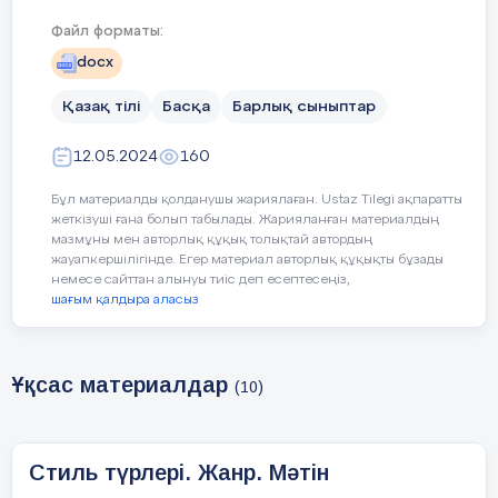
Файл форматы:
docx
Қазақ тілі
Басқа
Барлық сыныптар
12.05.2024
160
Бұл материалды қолданушы жариялаған. Ustaz Tilegi ақпаратты
жеткізуші ғана болып табылады. Жарияланған материалдың
мазмұны мен авторлық құқық толықтай автордың
жауапкершілігінде. Егер материал авторлық құқықты бұзады
немесе сайттан алынуы тиіс деп есептесеңіз,
шағым қалдыра аласыз
Ұқсас материалдар
(10)
Стиль түрлері. Жанр. Мәтін