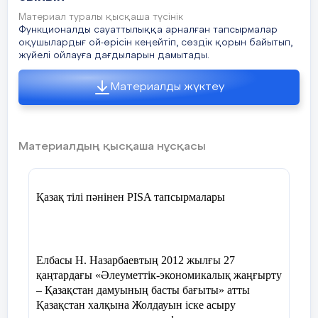
алуға болады. Ал уақытты ешқашан
Материал туралы қысқаша түсінік
тоқтата алмайсың. Мен ойымша уақыт
Функционалды сауаттылыққа арналған тапсырмалар
алтыннан қымбат .
оқушылардығ ой-өрісін кеңейтіп, сөздік қорын байытып,
ІІ тур. Сұрақтарға жауап беру.
жүйелі ойлауға дағдыларын дамытады.
1. Жүрсін бектер бес нәрседен алыстап,
Материалды жүктеу
Есі болса, жұрнақ болса намыстан.
Ұшқалақтап – бірі, екіншісі – сараңдық,
Үшіншісі – ашу, оған егіз надандық.
Материалдың қысқаша нұсқасы
Ж.Баласағұнның шығармасынан айтылған
ойдың негізгі идеясы қандай? «Құтты
білік» кітабы не туралы? Кітаптың
кейіпкерлері кімдер?
Қазақ тілі пәнінен PISA тапсырмалары
2. Тақырып пен идея. Сюжет.
3. Сөйлем. Сөйлем түрлері. Мысалдар
келтір.
Елбасы Н. Назарбаевтың 2012 жылғы 27
қаңтардағы «Әлеуметтік-экономикалық жаңғырту
4. Сөйлемге толық (асты сызылған сөзге
– Қазақстан дамуының басты бағыты» атты
сөз құрамына, лексикалық, фонетикалық)
Қазақстан халқына Жолдауын іске асыру