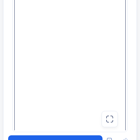
Қазақ тілі мен әдебиетінен 7-сыныпқа
арналған мектепішілік олимпиада
тапсырмалары
І тур. Шығарма
1. Махамбет шығармаларындағы Исатай
бейнесі...
2. Ұлы суреткер. (Абай
шығармашылығына байланысты)
3. Халқын сүйген – салтын сүйер.