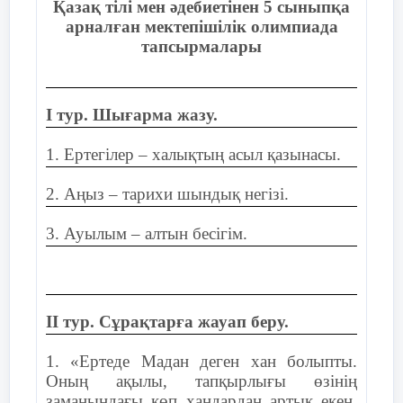
Қазақ тілі мен әдебиетінен 5 сыныпқа
16 слайд
арналған мектепішілік олимпиада
тапсырмалары
І тур. Шығарма жазу.
1. Ертегілер – халықтың асыл қазынасы.
2. Аңыз – тарихи шындық негізі.
3. Ауылым – алтын бесігім.
ІІ тур. Сұрақтарға жауап беру.
1. «Ертеде Мадан деген хан болыпты.
Оның ақылы, тапқырлығы өзінің
заманындағы көп хандардан артық екен.