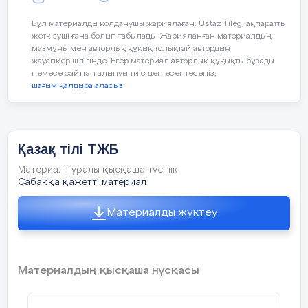
4 слайд
Бұл материалды қолданушы жариялаған. Ustaz Tilegi ақпаратты
жеткізуші ғана болып табылады. Жарияланған материалдың
мазмұны мен авторлық құқық толықтай автордың
жауапкершілігінде. Егер материал авторлық құқықты бұзады
немесе сайттан алынуы тиіс деп есептесеңіз,
шағым қалдыра аласыз
5 слайд
Разговорный стильРазговорный стиль цель
Қазақ тілі ТЖБ
употребления сфера употребления речевые
жанры языковые средства стилевые черты
Материал туралы қысқаша түсінік
непосредственное повседневное общение
непринужденная, неофициальная обстановка;
Сабаққа қажетті материал
дружеская беседа, частные письма; разговорная
лексика, простые предложения;
эмоциональность, образность, конкретность,
Материалды жүктеу
простота
6 слайд
Научный стильНаучный стиль цель употребления
Материалдың қысқаша нұсқасы
сфера употребления речевые жанры языковые
средства стилевые черты сообщение научных
сведений; официальная обстановка; научная
статья, учебная литература; термины, сложные