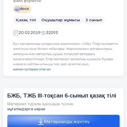
Файл форматы:
оқуды енгізетін өз мақсаттары үшін оқу, көркем
docx
әдебиетке қызығушылық пен әртүрлі ақпараттық
мәтіндер мен нұсқауларды есепке алады.
Қазақ тілі
Оқушылар жұмысы
2 сынып
Мәтіндерінің шынайылығы (өмірдегі мысалдар)
20.02.2019
32293
PISA тестерінің ерекшелігі болып табылады.
Зерттеудің осы бағыты бойынша тест сұрақтары
Бұл материалды қолданушы жариялаған. Ustaz Tilegi ақпаратты
ретінде көркем мәтіндер қолданылады.
жеткізуші ғана болып табылады. Жарияланған материалдың
мазмұны мен авторлық құқық толықтай автордың
жауапкершілігінде. Егер материал авторлық құқықты бұзады
немесе сайттан алынуы тиіс деп есептесеңіз,
шағым қалдыра аласыз
ОҚУ
Қазақ тілі мен әдебиетінен 10-сыныпқа
САУАТТЫЛЫҒЫ
арналған мектепішілік олимпиада
Мәтінге сүйену
тапсырмалары
БЖБ, ТЖБ ІІІ-тоқсан 6-сынып қазақ тілі
Мәтіннен тыс бөлімге сүйену
Материал туралы қысқаша түсінік
І тур. Шығарма
мұғалімдерге керек
1. Абай қара сөздеріндегі дидактикалық
Материалды жүктеу
сарын.