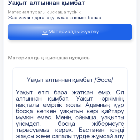
Уақыт алтыннан қымбат
Аузы түкті
Материал туралы қысқаша түсінік
кәпірдің
Жас мамандарға, оқушыларға көмек болар
Күшті болған
Материалды жүктеу
салдары-ай!
Авторы кім және ол туралы не білесің?
Материалдың қысқаша нұсқасы
2. Аллитерация. Ассонанс. Риторикалық
сұрау. Мысал келтір.
Уақыт алтыннан қымбат /Эссе/
3. Қос нүкте. Мысалдар келтір.
Уақыт өтіп бара жатқан өмір. Ол
алтыннан қымбат. Уақыт -әркімнің
4. Сөйлемге толық (асты сызылған сөзге
нақтылы өмірлік жолы. Адамның құр
сөз құрамына, лексикалық, фонетикалық)
босқа кеткен уақытын кері қайтару
талдау жаса.
мүмкін емес. Менің ойымша, уақытты
үнемдеп, босқа жібермеуге
Алыстан көрінетін қызыл қоңыр мұнара
тырысуымыз керек. Бастаған ісіңді
жақсы және сапалы түрде жұмсай алу
ханымның көзіне оттай
басылды
.