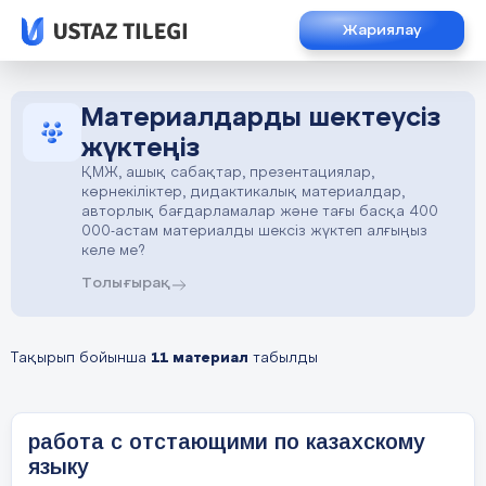
Жариялау
Материалдарды шектеусіз
жүктеңіз
ҚМЖ, ашық сабақтар, презентациялар,
көрнекіліктер, дидактикалық материалдар,
авторлық бағдарламалар және тағы басқа 400
000-астам материалды шексіз жүктеп алғыңыз
келе ме?
Толығырақ
Тақырып бойынша
11 материал
табылды
работа с отстающими по казахскому
языку