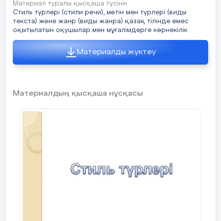
Материал туралы қысқаша түсінік
Стиль түрлері (стили речи), мәтін мен түрлері (виды
текста) және жанр (виды жанра) қазақ тілінде емес
оқытылатын оқушылар мен мұғалімдерге көрнекілік
Материалды жүктеу
Материалдың қысқаша нұсқасы