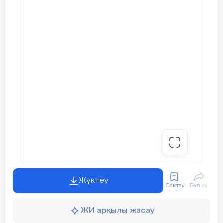
Жүктеу
Сақтау
Бөлісу
ЖИ арқылы жасау