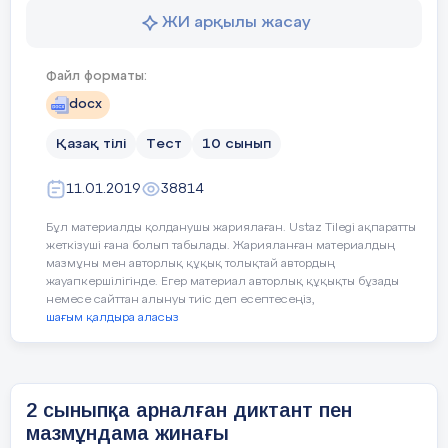
ЖИ арқылы жасау
Бағдарламаның басты мақсаты жалпы білім
беретін мектептерде Қазақстан Республикасының
зияткерлік, дене және рухани тұрғысынан
Файл форматы:
дамыған азаматын қалыптастыру, оның
docx
құбылмалы әлемге әлеуметтік бейімделуін
қамтамасыз ететін білім алудағы қажеттіліктерін
Қазақ тілі
Тест
10 сынып
қанағаттандыру болып табылады. Қазіргі әлемдік
білім кеңістігіндегі халықаралық стандарт
11.01.2019
38814
талаптарына сай оқыту үдерісінің орталық
Қазақ тілі мен әдебиетінен 9-сыныпқа
тұлғасы білім алушы субъект, ал ол субьектінің
Бұл материалды қолданушы жариялаған. Ustaz Tilegi ақпаратты
арналған мектепішілік олимпиада
алған білімінің түпкі нәтижесі құзіреттіліктер
жеткізуші ғана болып табылады. Жарияланған материалдың
тапсырмалары
болып белгіленуі білім беру жүйесінде
мазмұны мен авторлық құқық толықтай автордың
«функционалдық сауаттылықты» қалыптастыру
жауапкершілігінде. Егер материал авторлық құқықты бұзады
немесе сайттан алынуы тиіс деп есептесеңіз,
І тур. Шығарма
мәселесін негізге алудың
шағым қалдыра аласыз
өзектілігін арттырып отыр. Осыған орай алған
1. Жыраулар поэзиясы – шешендік өнер
білімдері негізінде әрекет етуге қабілеттілік пен
тұнығы
даярлықты білдіретін қалыптасқан
2 сыныпқа арналған диктант пен
құзыреттіліктерді анықтауда халықаралық зерттеу
2. Шешендік өнер – халық даналығы.
тапсырмаларының маңызы зор.
мазмұндама жинағы