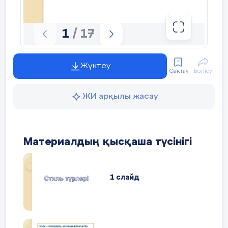
1
/ 17
Жүктеу
Сақтау
Бөлісу
ЖИ арқылы жасау
Материалдың қысқаша түсінігі
1 слайд