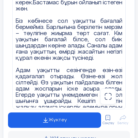
керек.Бастамас бұрын ойланып істеген
5. «Күтімі жаман ағаштың,
жөн.
Бітімі де жаман» дегенді қалай
Біз көбінесе сол уақытты бағалай
түсінесің? Өз ойыңды ойтолғау түрінде
бермейміз. Барлығына берілетін мерзім
жаз.
– тәулігіне жиырма төрт сағат. Кім
уақытын бағалай білсе, сол биік
шыңдардан көріне алады. Саналы адам
ғана уақыттың өмірді жасайтын негізгі
құрал екенін жақсы түсінеді.
Адам уақытты сезінгенде өзін-өзі
қадағалап отырады. Өзіне-өзі жол
сілтейді. Өз уақытын пайдалана білген
адам жоспарын іске асыра алады.
Егерде уақытты үнемдемеген адам ол
шығынға ұшырайды. Кешігіп жүретін
жалқау адамға іскерлік әлемінде орын
жоқ.Өйткені уақытты бағалай білген
жөн.Жалқаулықтан бойыңды аулақ
Жүктеу
Сақтау
Бөлісу
ұстаған жөн болар.