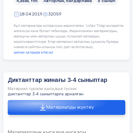
Қазақ тілі
Авторлық бағдарлама
6 сынып
5. «Келеді жазғым тасқа өлең...» Ойтолғау
Мәтін №1 «ЕМ»
қатарларын түрлендіріп қолдану;
жаз.
18.04.2019
32059
Бағалау критерийлері:
Бұл материалды қолданушы жариялаған. Ustaz Tilegi ақпаратты
Мәтіннің атауын анықтап,
жеткізуші ғана болып табылады. Жарияланған материалдың
мазмұны мен авторлық құқық толықтай автордың
көтерілген мәселені болжайды .
жауапкершілігінде. Егер материал авторлық құқықты бұзады
немесе сайттан алынуы тиіс деп есептесеңіз,
Үстеудің мағыналық түрлерін
шағым қалдыра аласыз
анықтап, синонимдік қатарларды
түрлендіріп қолданады.
Диктанттар жинағы 3-4 сыныптар
Материал туралы қысқаша түсінік
Ойлау дағдыларының деңгейі
:
диктанттар 3-4 сыныптарға арналған
Қолдану
Материалды жүктеу
Демалыс күндерінің бірі. Барлығымыз серуенге
шықтық. Тап-таза ауаны жұтып, құстардыңтүрлі-
Материалдың қысқаша нұсқасы