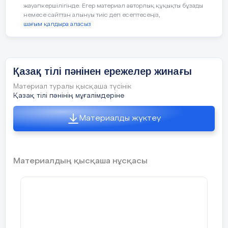
жауапкершілігінде. Егер материал авторлық құқықты бұзады
немесе сайттан алынуы тиіс деп есептесеңіз,
шағым қалдыра аласыз
Қазақ тілі пәнінен ережелер жинағы
Материал туралы қысқаша түсінік
Қазақ тілі пәнінің мұғалімдеріне
Материалды жүктеу
Материалдың қысқаша нұсқасы