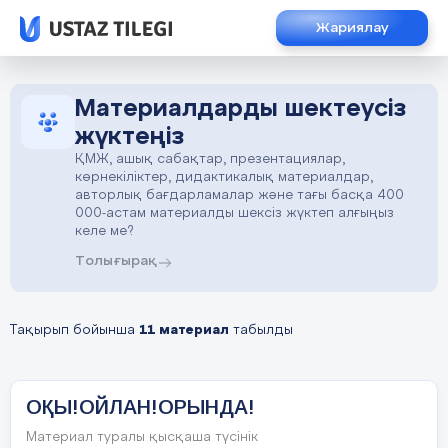
Жариялау
Материалдарды шектеусіз
жүктеңіз
ҚМЖ, ашық сабақтар, презентациялар,
көрнекіліктер, дидактикалық материалдар,
авторлық бағдарламалар және тағы басқа 400
000-астам материалды шексіз жүктеп алғыңыз
келе ме?
Толығырақ
Тақырып бойынша
11 материал
табылды
ОҚЫ!ОЙЛАН!ОРЫНДА!
Материал туралы қысқаша түсінік