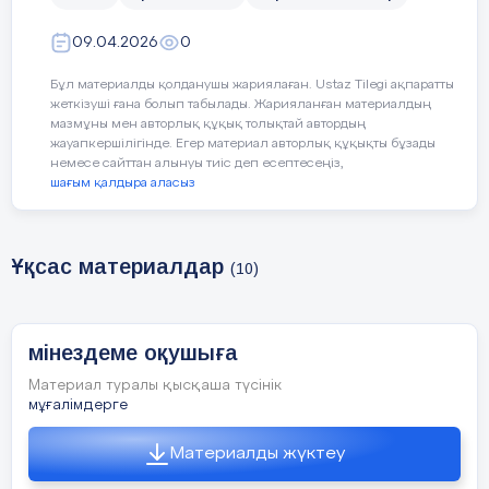
09.04.2026
0
Бұл материалды қолданушы жариялаған. Ustaz Tilegi ақпаратты
жеткізуші ғана болып табылады. Жарияланған материалдың
мазмұны мен авторлық құқық толықтай автордың
жауапкершілігінде. Егер материал авторлық құқықты бұзады
немесе сайттан алынуы тиіс деп есептесеңіз,
шағым қалдыра аласыз
Ұқсас материалдар
(10)
мінездеме оқушыға
Материал туралы қысқаша түсінік
мұғалімдерге
Материалды жүктеу