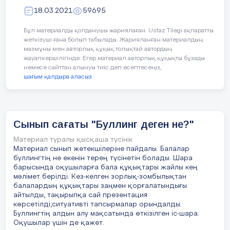
Қызыға оқитын пәндері: ағылшын,
қатысуы.  Жанама инвестициялар — қаражат
18.03.2021
59695
математика, тарих. Сабақтан бос
салымына басқа тұлғалардың (инвестициялық
фирмалар мен компаниялар, үлестік жарнаның
уақытында ағылшын және де би
инвестиция қорлары, басқа қаржы мекемелері)
Бұл материалды қолданушы жариялаған. Ustaz Tilegi ақпаратты
жанамаласуы арқылы салынатын инвестициялар.
үйірмелеріне қатысады.
жеткізуші ғана болып табылады. Жарияланған материалдың
мазмұны мен авторлық құқық толықтай автордың
10 слайд
Асылзаттың мінезі ашық, жайдарлы,
жауапкершілігінде. Егер материал авторлық құқықты бұзады
Инвестиция түрлері  Қысқа мерзімді
немесе сайттан алынуы тиіс деп есептесеңіз,
көпшіл, кластастарының арасында сыйлы.
инвестициялар — капиталды бір жылдан аз уақыт
шағым қалдыра аласыз
Үлкенді сыйлап, кішіге қамқор бола
кезеңіне салу.  Орташа мерзімді инвестициялар
— капиталды бір жылдан бес жылға дейінгі
біледі.
мерзімге салу.  Ұзақ мерзімді инвестициялар —
капиталды бес жылдан артық мерзімге салу. 
Жеке инвестициялар — қаржы салымдарын
Мектеп шараларына белсене қатысып қана
азаматтар мен жеке ұйымдардың (фирмалар,
Сынып сағаты "Буллинг деген не?"
қоймай, мектеп өміріне жауапкершілікпен
компаниялар) салуы.
қарайды. Сынып ішінде туып жатқан
Материал туралы қысқаша түсінік
11 слайд
Материал сынып жетекшілеріне пайдалы. Балалар
қиындықтарды тез шеше біліп, қолдау
буллингтің не екенін терең түсінетін болады. Шара
 Мемлекеттік инвестициялар — бюджеттік,
көрсетуге дайын тұрады. Оқу барысында
барысында оқушыларға бала құқықтары жайлы кең
бюджеттен тыс және қарыз қаражаттары
білім деңгейі өте жақсы, себебі көп кітап
есебінен орталық және жергілікті билік және
мәлімет берілді. Кез-келген зорлық-зомбылықтан
басқару органдары, сонымен қатар біртұтас
балалардың құқықтары заңмен қорғалатындығы
оқығанды ұнатады, өз білімін жан –
кәсіпорындар, мекемелер мен ұйымдар өздерінің
айтылды, тақырыпқа сай презентация
жақты жетілдіреді.
меншікті қаржы көздерін жұмылдыру жолымен
көрсетілді,ситуативті тапсырмалар орындалды.
салатын салымдар.  Аралас инвестициялар —
Буллингтің алдын алу мақсатында өткізілген іс-шара.
мемлекеттің, аймақтардың, білім беру
Асылзат алдағы уақытта елін сүйер,
мекемелерінің, сондай-ақ заңды және жеке
Оқушылар үшін де қажет.