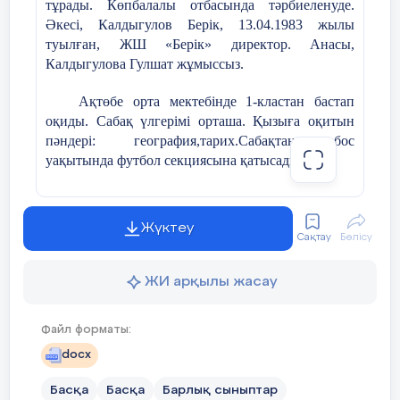
тұрады. Көпбалалы отбасында тәрбиеленуде.
Ә
кесі, Калдыгулов Берік
, 13.04.1983 ж
ылы
туылған
, ЖШ «Берік»
директор
. А
насы,
Калдыгулова Гулшат жұмыссыз.
Ақтөбе орта мектебінде 1-кластан бастап
оқиды. Сабақ үлгерімі орташа. Қызыға оқитын
пәндері: география,тарих.Сабақтан бос
уақытында футбол секциясына қатысады.
Арсеннің мінезі ашық, жайдарлы, көпшіл,
кластастарының арасында сыйлы. Үлкенді
Жүктеу
сыйлап, кішіге қамқор бола біледі.
Сақтау
Бөлісу
Мектеп шараларына белсенді қатысып қана
ЖИ арқылы жасау
қоймай, мектеп өміріне жауапкершілікпен
қарайды. Сынып ішінде туып жатқан
Файл форматы:
қиындықтарды тез шеше біліп, қолдау көрсетуге
дайын тұрады. Оқу барысында білім деңгейі
docx
орташа, себебі көп кітап оқығанды ұнатады, өз
Басқа
Басқа
Барлық сыныптар
білімін жан – жақты жетілдіреді.