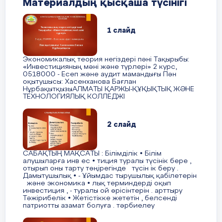
Материалдың қысқаша түсінігі
Бердіғали Таңсұлу Жидебайқызына
1 слайд
мінездеме
Экономикалық теория негіздері пәні Тақырыбы:
«Инвестицияның мәні және түрлері» 2 курс,
0518000 - Есеп және аудит мамандығы Пән
Бердіғали таңсұлу Жидебайқызы 27.02.2007
оқытушысы: Хасенханова Бағлан
жылы дүниеге келген, Птицевод, уч 146 үйде
НұрбақытқызыАЛМАТЫ ҚАРЖЫ-ҚҰҚЫҚТЫҚ ЖӘНЕ
ТЕХНОЛОГИЯЛЫҚ КОЛЛЕДЖІ
тұрады. Таңсұлу т толық отбасында
тәрбиеленуде. Әкесі, Құрман Бекнұр
Тайбекұлы,15.08.1979 жылы туылған,
2 слайд
ЖШС«КазНұрГаз» электрик болып жұмыс
жасайды. Анасы, Сатыгалиева Улзипа
Темирханкызы, 21.07.1980 жылы туылған,
САБАҚТЫҢ МАҚСАТЫ : Білімділік • Білім
алушыларға инв ес • тиция туралы түсінік бере ,
жұмыссыз.
отырып оны тарту төңірегінде түсін ік беру .
Дамытушылық • - Ұйымдас тырушылық қабілетерін
және экономика • лық терминдерді оқып
Қайрат
Ақтөбе орта мектебінде 10-кластан бастап
инвестиция , - туралы ой өрісінтерін . арттыру
оқиды. Сабақ үлгерімі орташа. Гуманитарлық
Тәжірибелік • Жетістікке жететін , белсенді
патриотты азамат болуға . тәрбиелеу
бағытындағы пәндерге ынталы. Қызыға оқитын
пәндері: тарих, әдебиет.