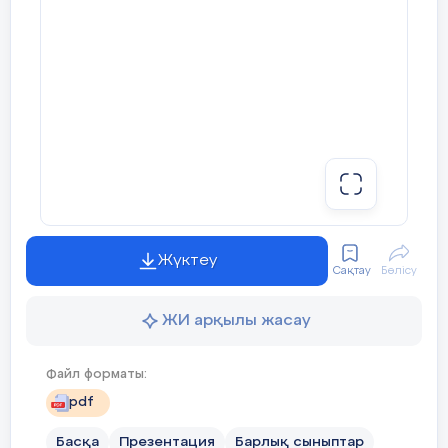
Жүктеу
Сақтау
Бөлісу
ЖИ арқылы жасау
Файл форматы:
pdf
Басқа
Презентация
Барлық сыныптар