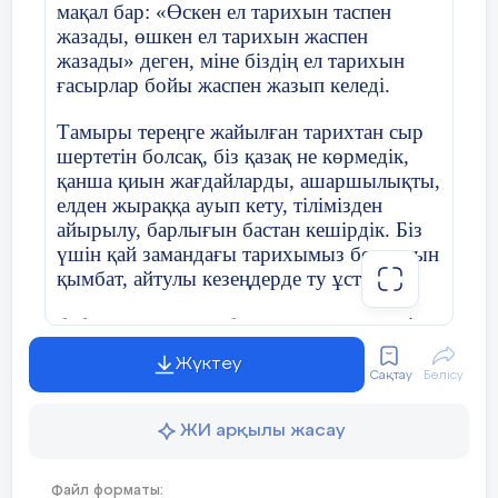
мақал бар: «Өскен ел тарихын таспен
Күні:
23
.
10
.2021
жазады, өшкен ел тарихын жаспен
жазады» деген, міне біздің ел тарихын
ғасырлар бойы жаспен жазып келеді.
Сынып:8Б
Қатысушылар с
Тамыры тереңге жайылған тарихтан сыр
шертетін болсақ, біз қазақ не көрмедік,
Сынып сағатының тақырыбы
Буллинг жә
қанша қиын жағдайларды, ашаршылықты,
елден жыраққа ауып кету, тілімізден
«Ақтөбе орта мектебі» КММ 5 «Ә»
айырылу, барлығын бастан кешірдік. Біз
касс оқушысы
Тәрбие жұмысының бағыты
Интеллекту
үшін қай замандағы тарихымыз болмасын
тәрбиелеу
қымбат, айтулы кезеңдерде ту ұстаған
Жайықбай Нұрай Рысбековнаға
бабаларымыздың барлығы да құрметті.
Мақсаты
«Буллинг» 
Исатай, Махамбеттер патшалық Ресейдің
Жүктеу
озбыр саясатына қасқайып қарсы тұра
Жасөспірімд
Сақтау
Бөлісу
МІНЕЗДЕМЕ
білді. Сан зұлматты өткерген еліміз ұлт-
намысқа ти
азаттық көтеріліске келгенде де тосылып
ЖИ арқылы жасау
қарап қалған жоқ. Бұл күрестер азаттық
Сынып ұжым
үшін өткен сан күрестің соңы емес еді.
көрсете біл
Жайықбай Нұрай
10.01.2007 жылы
Файл форматы:
Елін, жерін жау аяғына таптатпай, сол