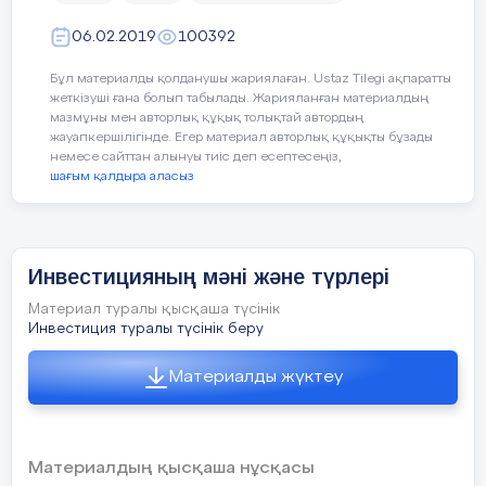
Аманкосов Арсен алдағы уақытта елін сүйер,
06.02.2019
100392
Отанға адал еңбек ететін, сенімді азамат
Бұл материалды қолданушы жариялаған. Ustaz Tilegi ақпаратты
болатынына үміт артамыз.
жеткізуші ғана болып табылады. Жарияланған материалдың
мазмұны мен авторлық құқық толықтай автордың
жауапкершілігінде. Егер материал авторлық құқықты бұзады
немесе сайттан алынуы тиіс деп есептесеңіз,
шағым қалдыра аласыз
Мектеп директоры Г.У. Габдрахманова
Класс жетекші Р.Б.Жансугирова
Инвестицияның мәні және түрлері
Материал туралы қысқаша түсінік
Инвестиция туралы түсінік беру
Материалды жүктеу
Материалдың қысқаша нұсқасы