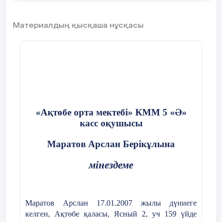
Материалдың қысқаша нұсқасы
«Ақтөбе орта мектебі» КММ 5 «Ә»
касс оқушысы
Маратов Арслан Берікұлына
мінездеме
Маратов Арслан
17.01.2007 жылы дүниеге
келген,
Ақтөбе қ
аласы
, Ясный 2, уч 159
үйде