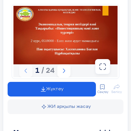
1
/ 24
Жүктеу
Сақтау
Бөлісу
ЖИ арқылы жасау
«Ақтөбе орта мектебі» КММ 5 «Ә»
класс оқушысы