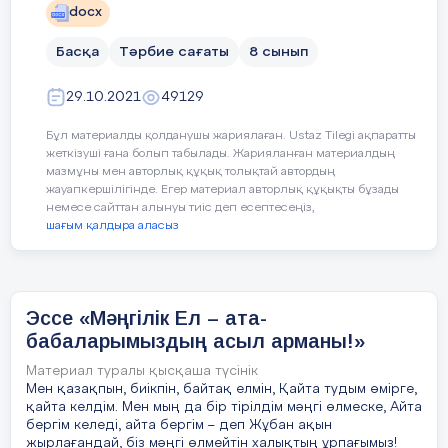
2,2 триллион теңгеге жеткен. Ел бойынша ең көп
жұмыссыз.
docx
инвестицияны — 365,8 млрд теңгемен Атырау
облысының жобалары алып тұр, одан кейінгі
орынды — 310,4 млрд теңгемен Нұр- Сұлтан
Басқа
Тәрбие сағаты
8 сынып
Ақтөбе орта мектебінде 5-кластан бастап
қаласы алды. Алматының негізгі капиталына
құйылған инвестиция — 284,4 млрд теңге. Ал,
оқиды. Сабақ үлгерімі жақсы. Қызыға
Қарағандыға 220,6 млрд теңге және Ақтөбе
29.10.2021
49129
оқитын пәндері: ағылшын, информатика,
облысына 146,7 млрд теңге инвестиция
тартылған.
тарих. Сабақтан бос уақытында футбол
Бұл материалды қолданушы жариялаған. Ustaz Tilegi ақпаратты
секциясына қатысады.
17 слайд
жеткізуші ғана болып табылады. Жарияланған материалдың
мазмұны мен авторлық құқық толықтай автордың
Қазақстанға тартылған тікелей шетелдік
Алиханның мінезі ашық, жайдарлы,
жауапкершілігінде. Егер материал авторлық құқықты бұзады
инветициялар 2013-2019ж аралы ғында
көпшіл, кластастарының арасында сыйлы.
немесе сайттан алынуы тиіс деп есептесеңіз,
шағым қалдыра аласыз
18 слайд
Үлкенді сыйлап, кішіге қамқор бола
біледі.
ҚР идустрия және инфрақұрылымдық даму
министірлігі деректері бойынша есептеулер
Мектеп шараларына белсене қатысып қана
19 слайд
Эссе «Мәңгілік Ел – ата-
қоймай, мектеп өміріне жауапкершілікпен
2018-2019 жылдардағы инвестиция көлемі
қарайды. Сынып ішінде туып жатқан
бабаларымыздың асыл арманы!»
қиындықтарды тез шеше біліп, қолдау
20 слайд
Материал туралы қысқаша түсінік
көрсетуге дайын тұрады. Оқу барысында
Мен қазақпын, биікпін, байтақ елмін, Қайта тудым өмірге,
білім деңгейі жақсы, себебі интернет
қайта келдім. Мен мың да бір тірілдім мәңгі өлмеске, Айта
21 слайд
желісінен керекті ақпараттарды қарағанды
бергім келеді, айта бергім – деп Жұбан ақын
жырлағандай, біз мәңгі өлмейтін халықтың ұрпағымыз!
Қорытынды  Сонымен, инвестициялар деп