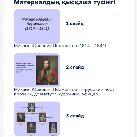
- за соответствие задания;
Материалдың қысқаша түсінігі
В селе Тарханы Пензенской губернии прошли
- за художественный образ;
детские годы поэта. Бабушка делала все для
- за презентацию рисунка.
единственного, обожаемого внука, не жалея
денег на учителей и гувернеров. Он получил
1 слайд
прекрасное домашнее образование: с детства
свободно владел французским и немецким
языком, хорошо рисовал и лепил, учился музыке
(играл на флейте, фортепиано и скрипке).
Дифференциация:
Михаил Юрьевич Лермонтов (1814 – 1841)
13 слайд
В ходе индивидуальной работы уч
поддержки учащимся с низким ур
Лермонтов был довольно болезненным
иллюстрации по произведению.
мальчиком и бабушка трижды возила его на
Кавказ к Горячим водам. Маленький Лермонтов с
2 слайд
нетерпением ждал этой поездки. Ожидания не
обманули будущего поэта. Здесь он впервые
испытал чувство любви. Позднее, в 1830г., он
запишет об этом в дневнике: "Кто мне поверит,
Михаил Юрьевич Лермонтов — русский поэт,
Рефлексия « Закончите фразы...»
что я знал уже любовь, имея десять лет от роду?
прозаик, драматург, художник, офицер.
Мы были большим семейством на водах
- Сегодня я узнал...
Кавказских: бабушка, тетушка, кузины. К моим
- У меня получилось...
кузинам приходила одна дама с дочерью,
девочкой лет девяти. Я ее видел там. Я не
- Было трудно, но я выполнил задан
помню, хороша она была или нет. Но ее образ и
- Сегодня на уроке мне понравилос
3 слайд
теперь еще хранится в голове моей". Синие горы
- Сегодня меня удивило...
Кавказа, Синие горы Кавказа, приветствую вас!
приветствую вас! вы взлелеяли детство вы
- Теперь я могу...
взлелеяли детство мое; мое; вы носили меня на
- Мое настроение...
своих вы носили меня на своих одичалых