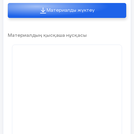
вечерний луч, и желтые листы Шумят под
робкими шагами.
37 слайд
1 группа- Историки
Материалды жүктеу
15 слайд
Дом-музей на Малой Молчановке, где Лермонтов
2 группа-«У войны не женское лицо»
жил с 1829 по 1832 года во время учения
Есть на свете сказочные страны… Всех земель
вовек не обойти, Но нельзя не заглянуть в
38 слайд
3 группа - Корреспонденты
Тарханы, Даже если вам не по пути. Там шумит
Материалдың қысқаша нұсқасы
ромашковое лето, Рожь бежит дорогой полевой,
1 сентября 1828 Лермонтов зачисляется
А в ограде вечный сон поэта Стережет зеленый
полупансионером в Московский
4 группа -Драматурги
я
часовой… В Тарханах прошли 12 лет жизни М. Ю.
университетский благородный пансион, одно из
Лермонтова. Здесь рождались строки поэм
лучших учебных заведений России. Получает
«Черкесы» и «Сашка», драмы «Два брата»,
5 группа -Позия
гуманитарное образование, которое пополняет
стихотворения «Умирающий гладиатор»…
самостоятельным чтением. В пансионе пишет
Тарханы были приобретены за два десятилетия
стихи, очень рано осознав, что поэзия - его
3)Опрос домашней работы с помощь
до рождения Лермонтова его дедом и бабушкой.
призвание. В эти годы испытывает влияние
времени»
поэзии Байрона и пишет несколько
16 слайд
"байронических поэм" ("Черкесы", "Кавказский
пленник", "Корсар", "Преступник", "Олег", "Два
-Как вы понимаете название рассказа 
брата"); в 1829 задумывает поэму "Демон", над
17 слайд
которой будет работать почти до конца жизни.
-Подразумевается ли в данном рассказе
Вид на усадьбу
39 слайд
конкретного человека?
18 слайд
Выпустившись из пансиона, В 1830г. Лермонтов
поступает на нравственно-политическое
-Какова роль автора в рассказе?
Дом ключника
отделение Московского университета. В этом
же году в журнале "Атеней" было впервые
Игра «Найди автора».
напечатано стихотворение "Весна".
19 слайд
Неудовлетворенность Лермонтова лекциями