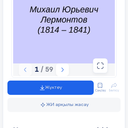
Бабушка поэта
9 слайд
Детские годы М.Ю.Лермонтова Тарханы
10 слайд
Родился М.Ю. Лермонтов 3 октября 1814 года в
Москве. В возрасте "полугоду" родители
Уровень мыслительных навыков
привезли его в Тарханы, имение бабушки Е.А.
Применение.
Арсеньевой. Когда Лермонтову было 2 года и 4
месяца, умерла его мать. С этого времени
Навыки высокого порядка.
начинается распря между его бабушкой и отцом.
Елизавета Алексеевна, женщина
1
/ 59
Задание
"деспотического, непр е клонного характера,
привыкшая повелевать", во что бы то не стало
- нарисуйте понравившийся вам сю
хотела оставить внука при себе. Юрий Петрович
- презентуйте работу перед классо
Лермонтов, будучи небогат, скрепя сердце ,
3 мин
вынужден был уступить теще.
Дескриптор
Жүктеу
Сақтау
Бөлісу
Обучающийся:
11 слайд
- выполняет рисунки в соответстви
Это самый ранний портрет Лермонтова - 3-4
- рисунки соответствуют сюжету р
ЖИ арқылы жасау
12 мин
-летнего ребёнка, - выполненный неизвестным
- представляет, используя свои ри
художником, возможно, крепостным. Малыш
изображен во весь рост, в белом платьице.
Ф.
Взаимооценивание
«Подари зв
12 слайд