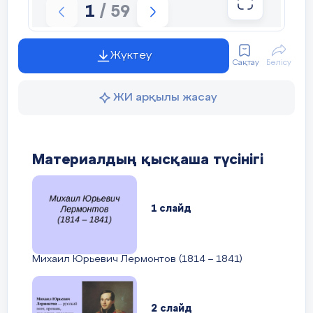
(Г)
Стратегия
« Карусель вопросов
1
/ 59
10 мин
Жүктеу
Сақтау
Бөлісу
ЖИ арқылы жасау
Материалдың қысқаша түсінігі
1 слайд
Уровень мыслительных навыков:
Навыки высокого порядка
Михаил Юрьевич Лермонтов (1814 – 1841)
Задание
- Составьте вопросы, направленны
действия главных героев.
2 слайд