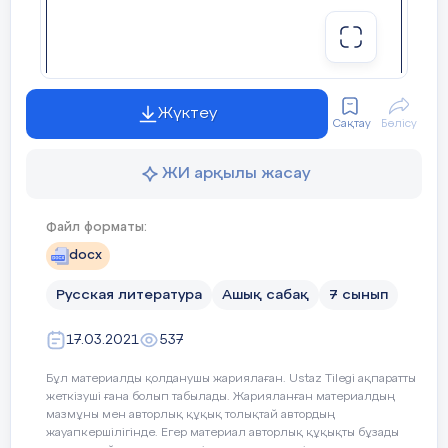
свидетелем последних боёв за Берлин
Памятник М. Ю. Лермонтову в Москве. Скульптор
И. Д. Бродский. 1965
его сборники очерков «Письма из Чех
Ответить на вопросы с помощью игры «Уборка»
дружба», «Югославская тетрадь», «От
53 слайд
(везде разбросаны бумаги с вопросами , дети
моря. Записки военного корреспонден
отвечая на вопросы, бросают бумаги в мусорное
Лирика Лирика М. Ю. ЛермонтоваМ. Ю.
Лермонтова
ведро)
Жүктеу
Сақтау
Бөлісу
54 слайд
1.На какой улице жил рассеянный?
4) Драматургия и самые популярные 
Мотивы лирики Лермонтова:
2.Что надел Рассеянный вместо рубашки?
ЖИ арқылы жасау
3.Что надел вместо шапки и валенок?
55 слайд
С самого начала войны драматургия вс
4.Что рассеянный отправился покупать в буфет?
публицистической, потриотической ли
Наиболее часто встречающиеся слова в
5.А чего же он хотел купить в
кассе?
Файл форматы:
на протяжении всеговоенного времен
стихотворениях Лермонтова: «бог» - 589,
«воспоминание» - 72, «волшебный» - 64, «гроза» -
docx
фронтавых событий.
VI
. Воспитательный момент.
65, «грозный» - 85, «зло» - 136, «злодей» - 92,
«играть» - 183, «казаться» - 336, «камень» - 142,
Русская литература
Ашық сабақ
7 сынып
Лучшие произведения этих лет «Нашес
«крест» - 92, «луна» - 135, «мечта» - 194, «минута»
- Дети, мы верно ответили на все вопросы, за одно
- 333, «миг» - 121, «надежда» - 263, «могила» - 144,
А. Корнейчука, «Русские люди» К. Симо
убрали все бумаги.
«напрасно» - 134, «небесный» - 95, «небо» - 415,
трагические потрясения, вызванные ф
17.03.2021
537
«земля» - 385, «нет» - 1006, «ночь» - 328,
горечь невосполнимых утрат, преодоле
«ночной» - 122, «обмануть» - 129, «один» - 1472,
-Скажите, читая это стихотворение, каждый из нас,
«рай» - 127, «скала» - 164, «сон» - 277, «любовь» -
захватчикам и неудержимая воля к по
Бұл материалды қолданушы жариялаған. Ustaz Tilegi ақпаратты
наверное, задумывается и над своим поведением. Ведь
605, «страдание» - 149, «страдать» - 81, «ложь» -
жеткізуші ғана болып табылады. Жарияланған материалдың
60, «смерть» - 273.
бывает, и что и мы, когда собираемся в школу или
мазмұны мен авторлық құқық толықтай автордың
Очерк И. Эренбурга «Казахи» начинае
гулять, торопясь забываем и книжки, и какие либо
жауапкершілігінде. Егер материал авторлық құқықты бұзады
56 слайд
«Один фриц мне сказал: «Против нас б