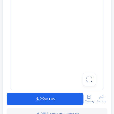
П
лан
Запланирован-
Психологический настрой на урок
ное время
Создания коллаборативной сред
Начало урока
« Поздоровайся локтями»
5 мин
-Здравствуйте, ребята, поприветст
необычным способом.
Встаньте в 
локтями, произнося при
этом
имя 
ж
елаю тебе большого успеха всег
Учащиеся приветствуют друг друга
Жүктеу
-Ребята, и я рада видеть Вас сегод
Сақтау
Бөлісу
настроимся на рабочий лад. Надею
интересно и плодотворно.