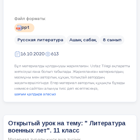
хребтах; одичалых хребтах; облаками меня
- Материал урока мне был...
одевали, облаками меня одевали, вы к небу меня
- Урок дал мне для жизни...
приучили, вы к небу меня приучили, и я с той
поры все и я с той поры все мечтаю о вас да о
4 слайд
Файл форматы:
небе.мечтаю о вас да о небе.
Домашнее задание.
ppt
Напишите письмо Авалбеку, что бы
14 слайд
Объем слов - 20-40, (40-50)
Русская литература
Ашық сабақ
8 сынып
Юрий Петрович Лермонтов (1787-1831) Отец
И вижу я себя ребенком, и кругом Родные все
поэта
места: высокий барский дом И сад с
разрушенной теплицей; Зеленой сетью трав
16.10.2020
613
подернут спящий пруд, А за прудом село
дымится - и встают Вдали туманы над полями. В
аллею темную вхожу я; сквозь кусты Глядит
Бұл материалды қолданушы жариялаған. Ustaz Tilegi ақпаратты
5 слайд
вечерний луч, и желтые листы Шумят под
жеткізуші ғана болып табылады. Жарияланған материалдың
робкими шагами.
мазмұны мен авторлық құқық толықтай автордың
жауапкершілігінде. Егер материал авторлық құқықты бұзады
15 слайд
немесе сайттан алынуы тиіс деп есептесеңіз,
Юрий Петрович Лермонтов По мужской линии
Есть на свете сказочные страны… Всех земель
шағым қалдыра аласыз
род Лермонтовых ведет свое начало от Георга
вовек не обойти, Но нельзя не заглянуть в
Лермонта (Шотландия). Находясь на службе у
Тарханы, Даже если вам не по пути. Там шумит
польского короля, в 1613 г. Лермонт перешел на
ромашковое лето, Рожь бежит дорогой полевой,
сторону русских, сражался в чине офицера в
А в ограде вечный сон поэта Стережет зеленый
отряде Д. Пожарского и в 1621 г. за хорошую
часовой… В Тарханах прошли 12 лет жизни М. Ю.
службу царю получил грамоту на владение
Лермонтова. Здесь рождались строки поэм
Открытый урок на тему: " Литература
землей в Галическом у. Костромской губ. От
«Черкесы» и «Сашка», драмы «Два брата»,
него и пошли Лермонтовы, уже во втором колене
военных лет". 11 класс
стихотворения «Умирающий гладиатор»…
принявшие Православие.
Тарханы были приобретены за два десятилетия
Материал туралы қысқаша түсінік