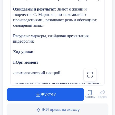
вскоре опубликованную в "Современнике". В
определять идею, авторск
призвание. В эти годы испытывает влияние
результате дальнейших ходатайств Лермонтов
поэзии Байрона и пишет несколько
был переведен в свой прежний гусарский полк,
Ожидаемый результат
: Знают о жизни и
Моё отношение к войне.
"байронических поэм" ("Черкесы", "Кавказский
стоявший в Царском Селе. Тогда же появилась
творчестве С. Маршака , познакомились с
пленник", "Корсар", "Преступник", "Олег", "Два
без имени автора, не пропущенного цензурой,
брата"); в 1829 задумывает поэму "Демон", над
Ожидаемый
Узнают о создании легенды
Из каких источников я узнаю 
"Песня про царя Ивана Васильевича..." С этого
произведениями , развивают речь и обогащают
которой будет работать почти до конца жизни.
времени каждый номер "Отечественных записок"
результат
словарный запас.
выходит с его стихами.
будут выявлять скрытую 
39 слайд
Середина-
Рассказ учителя о литературе перио
46 слайд
Ресурсы
: маркеры, слайдовая презентация,
Выпустившись из пансиона, В 1830г. Лермонтов
осмысление
Отечественной войны
будут создавать оценочное
видеороли
к
поступает на нравственно-политическое
Наследие Наследие Лермонтова к 1840
особенности СПП.
отделение Московского университета. В этом
Лермонтова к 1840 г. включало уже г. включало
же году в журнале "Атеней" было впервые
Более 70 лет прошло с тех пор, как за
уже около 400 около 400 стихотворений,
Ход урока:
напечатано стихотворение "Весна".
стихотворений, около 30 поэм, не около 30
о ней жива: её хранят внуки и правнуки
Неудовлетворенность Лермонтова лекциями
поэм, не считая считая неоконченных
великую битву с фашизмом; её хранит 
профессоров и недовольство профессоров
І.Орг. момент
Межпредметные
Каз.лит-ра, история, кине
неоконченных сочинений. сочинений.
непочтительными ответами и пререканиями
литература.
Подавляющее Подавляющее большинство
связи
студента, что считалось непозволительной
большинство произведений произведений
-психологический настрой
дерзостью, привели к тому, что он подал
Лермонтова Лермонтова опубликовано
С первых дней ВО войны литера
заявление об увольнении и покинул университет
опубликовано посмертно.посмертно.
в 1832.
на фронт: командирами, политработни
-деление на группы с помощью карточек- мозаик
Ресурсы
Учебник, компьютер, элект
47 слайд
корреспондентами. По имеющимся све
(дети должны составить мозаику слов юмор и
40 слайд
писателей ушли на фронт и более 400 
В феврале 1840 года на балу у графини Лаваль
сатира. Каждая команда дает определение
Жүктеу
Затем он едет в Петербург в надежде
Сақтау
Бөлісу
произошло столкновение поэта с сыном
составленным словам.)
Ход урока
продолжить обучение в столичном
французского посла де Баранта. Последствием
университете. Но ему отказываются зачесть
ссоры стала дуэль, поэт был легко ранен в руку.
прослушанные в Москве предметы. Чтобы не
Лермонтова снова ссылают на Кавказ.
ЖИ арқылы жасау
ІІ.Переход к новой теме.
В древности говорили, что музы
начинать обучение заново, Лермонтов избирает