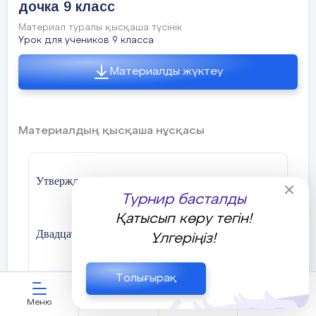
дочка 9 класс
Скажет: - Повезло.
Материал туралы қысқаша түсінік
Урок для учеников 9 класса
Не понять, не ждавшим им,
Как среди огня
Материалды жүктеу
Ожиданием своим
Ты спасла меня.
Материалдың қысқаша нұсқасы
Как я выжил, будем знать
Утверждаю--------------------
Только мы с тобой,-
Турнир басталды
Просто ты умела ждать,
Қатысып көру тегін!
Двадцать второе декабря
Үлгеріңіз!
Как никто другой.
Булат Окудж
Толығырақ
Тема: А. С. Пушкин
А мы с тобой, брат, из пехоты.
Меню
ЖИ көмекші
Қауымдастық
Кабинет
«Капитанская дочка»