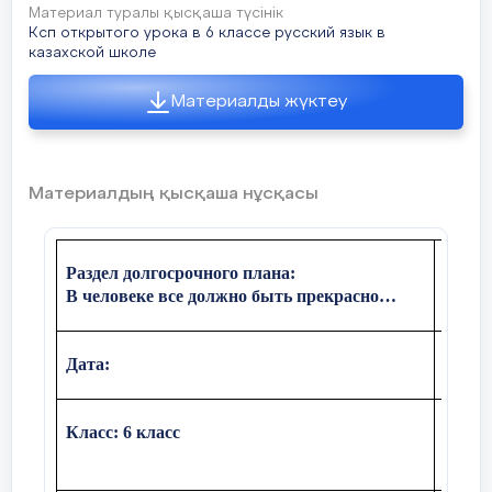
Материал туралы қысқаша түсінік
Ксп открытого урока в 6 классе русский язык в
казахской школе
Материалды жүктеу
Материалдың қысқаша нұсқасы
Раздел долгосрочного плана:
Школа
В человеке все должно быть прекрасно…
Дата:
ФИО у
Класс
: 6 класс
Колич
прису