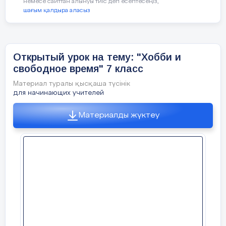
вещи.
немесе сайттан алынуы тиіс деп есептесеңіз,
не мог остановить никакой огонь, они 
Тема поэта и толпы. «Смерть поэта» (1837),
шағым қалдыра аласыз
Потом мне сказали, что это – казахи. Я
«Пророк» (1841), «Поэт» (1838), «Кинжал» (1837).
Подумаем , дети!
Провозглашать я стал любви И правды чистые
существует такой народ... »
ученья: В меня все ближние мои Бросали
бешено каменья . Тема поэта и поэзии проходит
VII
. Рефлексия
урока
5)Поэзия военных лет
Поэзия в годы 
в двух направлениях: поэт и чуждая ему толпа и
поэт как выразитель народных чаяний, его
Открытый урок на тему: "Хобби и
доходящий до самого сердца читателя
-Ребята, с кем мы познакомились сегодня на
высокий глашатай. «Смерть поэта» -
свободное время" 7 класс
литературный дебют Лермонтова. Тема
уроке?
стихотворения – гибель А.С. Пушкина, скорбь
Материал туралы қысқаша түсінік
поэта, осознание утраты. Это обвинительный
-Кто такой С.Маршак?
приговор и конкретному убийце, и обществу, его
для начинающих учителей
породившему. «Пророк» - отклик – размышление,
Константин Симонов «Жди меня»
отклик – возражение на стихотворение А.С.
-Понравился ли вам урок?
Пушкина с тем же названием. Противостояние
Материалды жүктеу
Жди меня, и я вернусь.
поэта и толпы как устойчивый мотив лирики
Лермонтова.
-Оцените урок смайликами. Если да, то зеленый
Только очень жди,
смайлик, если нет-красный, удовлетворительно-
57 слайд
желтый.
Судьба Лермонтова и судьба его поколения.
Жди, когда наводят грусть
«Монолог» (1829), «Гляжу на будущность с
VIII
. Оценивание учеников.
боязнью..» (1838), «Дума» (1838). Печально я
Желтые дожди,
гляжу на наше поколенье Его грядущее – иль
пусто, иль темно, Меж тем, под бременем
IX
. Последующие задания
познанья и сомненья, В бездействии состарится
Жди, когда снега метут,
оно. Самым страшным врагом своего времени
Лермонтов считал мёртвую душу, сонную волю и
Стихотворение в учебнике напечатано не
рабскую психологию.
Жди когда , жара,