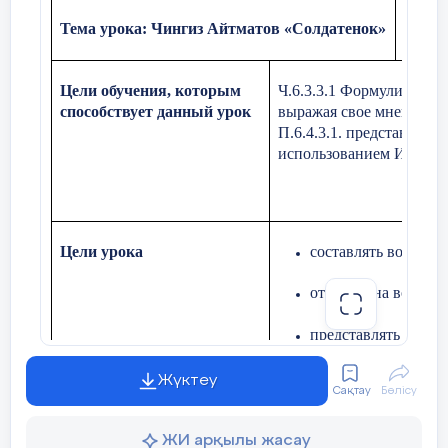
Тема урока: Чингиз Айтматов «Солдатенок»
Цели обучения, которым
Ч.6.3.3.1 Формулировать
способствует данный урок
выражая свое мнение по
П.6
.4.3.1. представлять
использованием ИКТ.
Цели урока
составл
ять
вопросы,
отвеч
ать
на вопросы
представл
ять
понра
Жүктеу
Сақтау
Бөлісу
Критерии оценивания
Учащийся:
ЖИ арқылы жасау