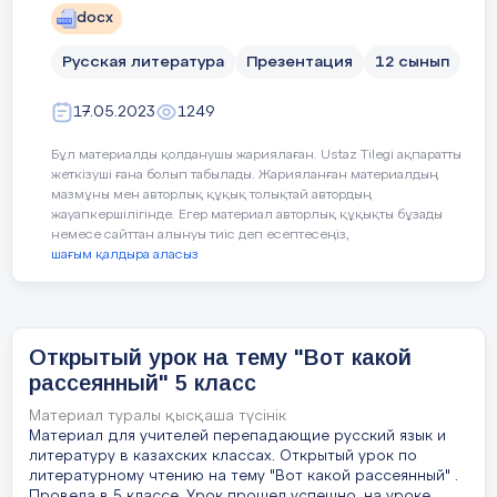
docx
Московский университетский благородный
4) Изучение нового материала
27 слайд
пансион (1828 – 1830) Московский университет
(1830 – 1832) Петербургская школа гвардейских
Русская литература
Презентация
12 сынып
Гостиная
подпрапорщиков и кавалерийских юнкеров
(1832 – 1834)
28 слайд
17.05.2023
1249
43 слайд
Столовая
Бұл материалды қолданушы жариялаған. Ustaz Tilegi ақпаратты
В 1830 - 31 - вершинный этап юношеского
29 слайд
творчества Лермонтова. Он работает
жеткізуші ғана болып табылады. Жарияланған материалдың
необычайно интенсивно: за два года
мазмұны мен авторлық құқық толықтай автордың
Комната бабушки
перепробовал практически все стихотворные
жауапкершілігінде. Егер материал авторлық құқықты бұзады
жанры: элегия, романс, песня, посвящение,
немесе сайттан алынуы тиіс деп есептесеңіз,
30 слайд
послание и т.д. Поэт напряженно всматривается
шағым қалдыра аласыз
в свою внутреннюю жизнь, пытаясь выразить
словом невыразимые душевные движения. Он
Комната бабушки
касается и общих вопросов бытия, и
нравственной жизни личности.
31 слайд
44 слайд
Комната М.Ю.Лермонтова
Открытый урок на тему "Вот какой
По окончании Школы в 1834 произведен из
32 слайд
рассеянный" 5 класс
юнкеров в корнеты лейб- гвардии Гусарского
полка, стоявшего в Царском Селе. Однако
Классная
Актуализация
Материал туралы қысқаша түсінік
большую часть жизни Лермонтов проводит в
Материал для учителей перепадающие русский язык и
Петербурге, впервые почувствовав себя
33 слайд
литературу в казахских классах. Открытый урок по
свободным. Его наблюдения за жизнью
ПЕСНЯ «
Вставай страна огромная
»
светского общества легли в основу драмы
литературному чтению на тему "Вот какой рассеянный" .
Кабинет
"Маскарад" (1835). Известие о гибели А.Пушкина
Провела в 5 классе .Урок прошел успешно, на уроке