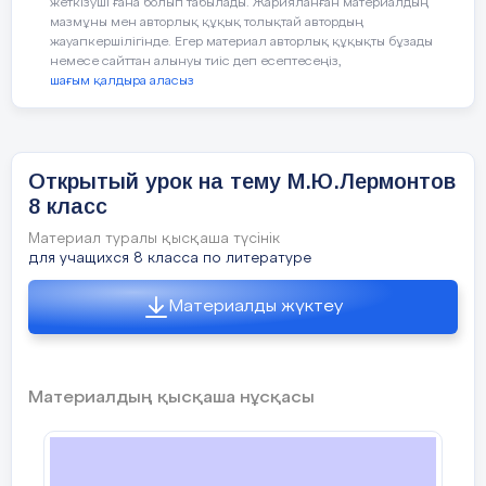
жеткізуші ғана болып табылады. Жарияланған материалдың
(И) Стратегия
«Необычные рисун
мазмұны мен авторлық құқық толықтай автордың
жауапкершілігінде. Егер материал авторлық құқықты бұзады
немесе сайттан алынуы тиіс деп есептесеңіз,
Юрий Петрович Лермонтов По мужской линии
шағым қалдыра аласыз
род Лермонтовых ведет свое начало от Георга
Лермонта (Шотландия). Находясь на службе у
польского короля, в 1613 г. Лермонт перешел на
сторону русских, сражался в чине офицера в
отряде Д. Пожарского и в 1621 г. за хорошую
службу царю получил грамоту на владение
Открытый урок на тему М.Ю.Лермонтов
землей в Галическом у. Костромской губ. От
него и пошли Лермонтовы, уже во втором колене
8 класс
принявшие Православие.
Материал туралы қысқаша түсінік
6 слайд
для учащихся 8 класса по литературе
Мария Михайловна Лермонтова (1795-1817) Мать
поэта
Материалды жүктеу
7 слайд
Мария Михайловна Лермонтова По материнской
линии М. Лермонтов происходил из известного в
Материалдың қысқаша нұсқасы
России и богатого дворянского рода
Столыпиных.
8 слайд
Елизавета Алексеевна Арсеньева (1773-1845)