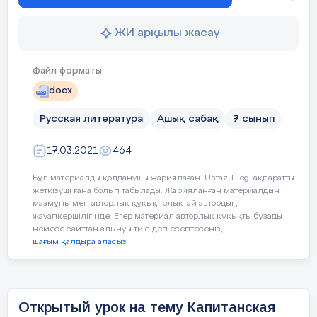
Пусть поверят сын и мать
ЖИ арқылы жасау
В то, что нет меня,
Файл форматы:
Пусть друзья устанут ждать,
docx
Сядут у огня,
Русская литература
Ашық сабақ
7 сынып
Выпьют горькое вино
17.03.2021
464
На помин души…
Бұл материалды қолданушы жариялаған. Ustaz Tilegi ақпаратты
Жди. И с ними заодно
жеткізуші ғана болып табылады. Жарияланған материалдың
мазмұны мен авторлық құқық толықтай автордың
Выпить не спеши.
жауапкершілігінде. Егер материал авторлық құқықты бұзады
немесе сайттан алынуы тиіс деп есептесеңіз,
шағым қалдыра аласыз
Жди меня, и я вернусь,
Всем смертям назло.
Кто не ждал меня тот пусть
Открытый урок на тему Капитанская