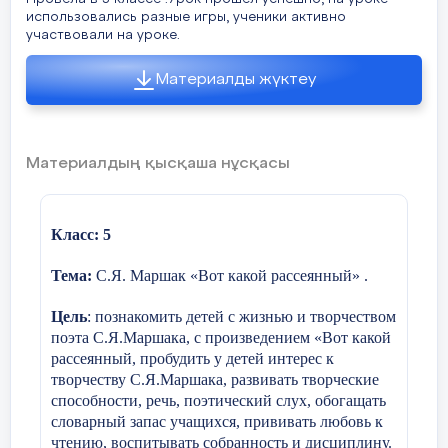
Вставай, страна огромная
потрясло Лермонтова и на следующий же день
34 слайд
использовались разные игры, ученики активно
он пишет стихотворение "На смерть поэта", а
участвовали на уроке.
через неделю - заключительные 16 строк этого
Личные вещи поэта: папиросница, трубка, печатка
Вставай на смертный бой
стихотворения, которое сразу сделало его
Этой печаткой Лермонтов опечатывал письма
известным, переписывалось и заучивалось
Материалды жүктеу
наизусть. 3 марта 1837 поэт был арестован по
С фашисткой силой темною,
35 слайд
делу "о непозволительных стихах". Сидя под
арестом, пишет несколько стихотворений:
Памятник М.Ю. Лермонтову
Семей -2023 г
"Узник", "Сосед", "Молитва", "Желанье".
С проклятою ордой!
Лермонтов был переведен из гвардии в
36 слайд
Нижегородский драгунский полк и 1 апреля
Материалдың қысқаша нұсқасы
О чем эта песня?
Что такое война? К ч
отправился из Петербурга на Кавказ.
Класс
11 «а»
В 1827 г. Лермонтов переезжает с бабушкой в
Направляясь в свою первую ссылку, он на месяц
чем сегодня мы будем говорить?
Москву , чтобы продолжить образование в
задержался в Москве, которая готовилась к
Благородном университетском пансионе.
большому торжеству - 25-летию Бородинского
Класс: 5
Оценивание- словесная похвала и сам
сражения. Поэт перерабатывает свое
37 слайд
Дата
10.04.23г
юношеское стихотворение "Поле Бородино", и
появляется "Бородино", опубликованное в
Тема:
С.Я. Маршак «Вот какой рассеянный» .
Стратегия « Мыльный пузырь»
Дом-музей на Малой Молчановке, где Лермонтов
"Современнике" в 1837.
жил с 1829 по 1832 года во время учения
Тема
Ч.Айтматов «Легенда о ма
45 слайд
Цель
: познакомить детей с жизнью и творчеством
Ассоциации к слову «война»
38 слайд
поэта С.Я.Ма
р
шака,
с произведением «Вот какой
В январе 1838 приезжает в Петербург, так как
1 сентября 1828 Лермонтов зачисляется
рассеянный
,
пробудить у детей интерес к
-Какие ассоциации вызывает у вас сло
хлопоты бабушки и ходатайство В.Жуковского
полупансионером в Московский
увенчались успехом, и поэт был переведен в
Цели урока
Владеть разными видами ч
творчеству С.Я.Маршака,
развивать творческие
университетский благородный пансион, одно из
Гродненский полк, расположенный недалеко от
способности, речь, поэтический слух,
(кровь,боль, страх, жертвы, победа, гор
обогащать
лучших учебных заведений России. Получает
Новгорода. Около месяца прожил в Петербурге,
гуманитарное образование, которое пополняет
соблюдать орфоэпические
каждый день бывая в театре, был у Жуковского,
словарный запас учащихся,
прививать любовь к
самостоятельным чтением. В пансионе пишет
которому отдал поэму "Тамбовская казначейша",
чтению,
воспитывать собранность и дисциплину.
Что я знаю о Великой Отечес
стихи, очень рано осознав, что поэзия - его