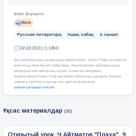
- формулирует вопросы,
- отвечает на вопросы, 
Файл форматы:
docx
- представляет информа
Русская литература
Ашық сабақ
6 сынып
Языковая цель
Учащийся умеет:
22.02.2021
1760
формулировать вопросы
выражать собственное м
Бұл материалды қолданушы жариялаған. Ustaz Tilegi ақпаратты
создавать сюжетные рис
жеткізуші ғана болып табылады. Жарияланған материалдың
мазмұны мен авторлық құқық толықтай автордың
Предметно-специфичес
жауапкершілігінде. Егер материал авторлық құқықты бұзады
немесе сайттан алынуы тиіс деп есептесеңіз,
шағым қалдыра аласыз
Война, солдат, отец, ар
Фразы для диалога и п
Это твой отец, фильм о в
Ұқсас материалдар
(30)
Привитие ценностей
Воспитание общечеловеч
Открытый урок .Ч.Айтматов "Плаха". 9