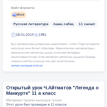
нетерпением ждал этой поездки. Ожидания не
Комната бабушки
обманули будущего поэта. Здесь он впервые
Файл форматы:
испытал чувство любви. Позднее, в 1830г., он
Предыдущее
31 слайд
запишет об этом в дневнике: "Кто мне поверит,
docx
обучение
что я знал уже любовь, имея десять лет от роду?
Комната М.Ю.Лермонтова
Мы были большим семейством на водах
Русская литература
Ашық сабақ
11 сынып
Кавказских: бабушка, тетушка, кузины. К моим
32 слайд
кузинам приходила одна дама с дочерью,
План
девочкой лет девяти. Я ее видел там. Я не
Классная
18.01.2019
1781
помню, хороша она была или нет. Но ее образ и
теперь еще хранится в голове моей". Синие горы
33 слайд
Кавказа, Синие горы Кавказа, приветствую вас!
Планируемое
Запланированная деятельность
Бұл материалды қолданушы жариялаған. Ustaz Tilegi ақпаратты
приветствую вас! вы взлелеяли детство вы
жеткізуші ғана болып табылады. Жарияланған материалдың
Кабинет
взлелеяли детство мое; мое; вы носили меня на
мазмұны мен авторлық құқық толықтай автордың
своих вы носили меня на своих одичалых
время:
хребтах; одичалых хребтах; облаками меня
34 слайд
жауапкершілігінде. Егер материал авторлық құқықты бұзады
одевали, облаками меня одевали, вы к небу меня
немесе сайттан алынуы тиіс деп есептесеңіз,
приучили, вы к небу меня приучили, и я с той
Личные вещи поэта: папиросница, трубка, печатка
шағым қалдыра аласыз
поры все и я с той поры все мечтаю о вас да о
Этой печаткой Лермонтов опечатывал письма
Этапы урока:
Начало-
небе.мечтаю о вас да о небе.
Конец урока
побуждение.
35 слайд
1)Создание благоприятной атмосфе
14 слайд
5 мин
Памятник М.Ю. Лермонтову
благоприятной отмосферы раздаются з
И вижу я себя ребенком, и кругом Родные все
Открытый урок Ч.Айтматов "Легенда о
бумаги человечики. Каждый ученик пи
места: высокий барский дом И сад с
36 слайд
Манкурте" 11 а класс
уникальный у него сосед по парте и да
разрушенной теплицей; Зеленой сетью трав
подернут спящий пруд, А за прудом село
В 1827 г. Лермонтов переезжает с бабушкой в
дымится - и встают Вдали туманы над полями. В
Материал туралы қысқаша түсінік
Москву , чтобы продолжить образование в
2) Деление на группы с помощью ри
аллею темную вхожу я; сквозь кусты Глядит
Благородном университетском пансионе.
Этот урок был проведен в 11 классе.