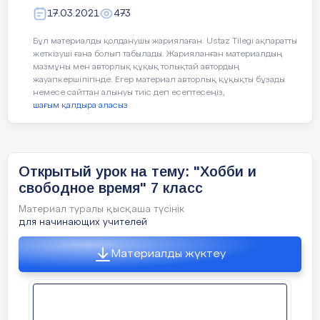
Пушкина с тем же названием. Противостояние
Конец урока
Итоги урока. Самооценива
поэм, не считая считая неоконченных
Оказаться- болып шығу
летчицами. Слово тоже было их оруж
поэта и толпы как устойчивый мотив лирики
17.03.2021
473
неоконченных сочинений. сочинений.
Их стихи знала вся страна.)
Лермонтова.
Подавляющее Подавляющее большинство
Рефлексия.
Перчатки- биалай, қолғап
большинство произведений произведений
Бұл материалды қолданушы жариялаған. Ustaz Tilegi ақпаратты
57 слайд
( презентация
Анна Ахматова
Лермонтова Лермонтова опубликовано
жеткізуші ғана болып табылады. Жарияланған материалдың
опубликовано посмертно.посмертно.
- Кто молодец? Я молодец!
Отправился – кету, жөнелу
Судьба Лермонтова и судьба его поколения.
мазмұны мен авторлық құқық толықтай автордың
Ольга Берггольц
«Монолог» (1829), «Гляжу на будущность с
47 слайд
жауапкершілігінде. Егер материал авторлық құқықты бұзады
боязнью..» (1838), «Дума» (1838). Печально я
- Нужно еще поработать! (
немесе сайттан алынуы тиіс деп есептесеңіз,
Пятка- өкше
гляжу на наше поколенье Его грядущее – иль
Вероника Тушнова
В феврале 1840 года на балу у графини Лаваль
шағым қалдыра аласыз
пусто, иль темно, Меж тем, под бременем
произошло столкновение поэта с сыном
познанья и сомненья, В бездействии состарится
Рассеянный – шашыраңқы
французского посла де Баранта. Последствием
оно. Самым страшным врагом своего времени
Юлия Друнина.)
ссоры стала дуэль, поэт был легко ранен в руку.
Лермонтов считал мёртвую душу, сонную волю и
Лермонтова снова ссылают на Кавказ.
Критерии оценивания
рабскую психологию.
Ұқыпсыз- небрежный
48 слайд
Открытый урок на тему: "Хобби и
58 слайд
Невнимательный- ұқыпсыз
свободное время" 7 класс
Чтение стихотворения Юлии Друнин
15 июля 1841 г. Состоялась 15 июля 1841 г.
1.Владеть разными
Тема Родины и природы. «Как часто, пёстрою
Состоялась дуэль между Лермонтовым дуэль
толпою окружён..» (1840), «Когда волнуется
видами чтения
Материал туралы қысқаша түсінік
Неопрятный- ұсқынсыз
между Лермонтовым и Мартыновым, и
Последняя строчка стихотворения кор
желтеющая нива» (1837), «Родина» (1841),
Мартыновым, закончившаяся трагической
для начинающих учителей
поэтесса прерывает свое повествован
«Прощай, немытая Россия» (1841), «Нет, я не
закончившаяся трагической гибелью поэта. 17
Байрон, я другой» (1832), «Ветка Палестины»
2. Определять идею
IV
.
Показ видеоролика «Вот какой
теплушка», «санитарный взвод», «даль
июля гибелью поэта. 17 июля Лермонтова
(1837), «Выхожу один я на дорогу» (1841), «На
Материалды жүктеу
похоронили на Лермонтова похоронили на
рассеянный!»
обыденности военных будней. Воспоми
Севере диком» (1841), «Спеша на Север
городском кладбище "при городском кладбище
3.Участвовать в диалоге
стихотворений А.Блока о Прекрасной
издалека...» (1837), «Тучи» (1840), «Утёс» (1841),
"при стечении всего Пятигорска"стечении всего
«Листок» (1841). Нет, я не Байрон, я другой, Ещё
Чтение стихотворений учеников по цепочке
войны.
Пятигорска" . .
неведомый избранник, Как он, гонимый миром
странник, Но только с русскою душой. Для
49 слайд
V
.
Закрепление нового материала.
лирики Лермонтова характерен жанр пейзажной