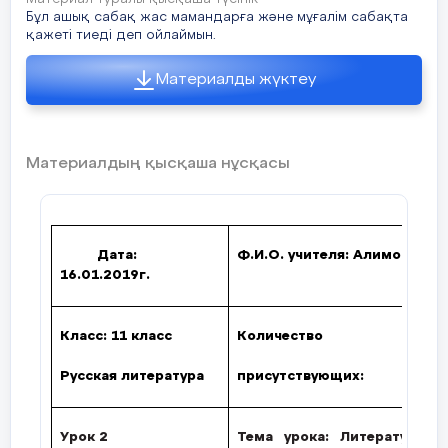
до рождения Лермонтова его дедом и бабушкой.
6 слайд
Бұл ашық сабақ жас мамандарға және мұғалім сабақта
16 слайд
қажеті тиеді деп ойлаймын.
Мария Михайловна Лермонтова (1795-1817) Мать
поэта
Материалды жүктеу
17 слайд
7 слайд
Вид на усадьбу
Мария Михайловна Лермонтова По материнской
линии М. Лермонтов происходил из известного в
18 слайд
России и богатого дворянского рода
Столыпиных.
Материалдың қысқаша нұсқасы
Дом ключника
8 слайд
19 слайд
Елизавета Алексеевна Арсеньева (1773-1845)
Дом ключника летом
Бабушка поэта
Дата:
Ф.И.О. учителя:
Алимова Сев
20 слайд
9 слайд
16
.01.2019г.
Барский дом
Детские годы М.Ю.Лермонтова Тарханы
21 слайд
10 слайд
Класс:
11
класс
Количество
Сельская церковь
Родился М.Ю. Лермонтов 3 октября 1814 года в
Русская литература
присутствующих:
Москве. В возрасте "полугоду" родители
22 слайд
привезли его в Тарханы, имение бабушки Е.А.
Арсеньевой. Когда Лермонтову было 2 года и 4
Часовня
месяца, умерла его мать. С этого времени
начинается распря между его бабушкой и отцом.
Урок 2
Т
е
м
а уро
к
а: Литература 