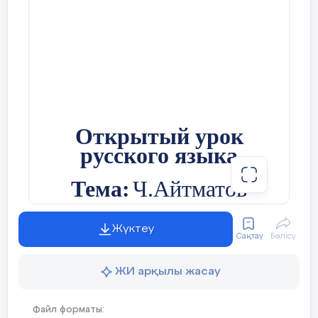
профессоров и недовольство профессоров
Дом ключника летом
1 Этот человек к семи годам знал не то
непочтительными ответами и пререканиями
немецкий французские языки? ( Марин
студента, что считалось непозволительной
20 слайд
дерзостью, привели к тому, что он подал
заявление об увольнении и покинул университет
Барский дом
2 Автор строк: Ты жива еще, моя стар
в 1832.
21 слайд
40 слайд
Жив и я. Привет тебе. Привет! (С. Есе
Сельская церковь
Затем он едет в Петербург в надежде
продолжить обучение в столичном
3 Из какого произведения эти строчки: 
22 слайд
университете. Но ему отказываются зачесть
Открытый урок
может быть, сам наверно понимаю то, ч
прослушанные в Москве предметы. Чтобы не
Часовня
потому, мне, кажется, что меня отталкну
русского языка
начинать обучение заново, Лермонтов избирает
военное поприще. 4 ноября 1832 года он сдает
Изергиль)
23 слайд
экзамены в Школу гвардейских подпрапорщиков
и кавалерийский юнкеров. Там он принимал
Тема:
Ч.Айтматов
Парк
4 Главный герой рассказа «Судьба чел
участие в составлении рукописного журнала
«Легенда о манкурте»
"Школьная заря", в котором были помещены его
24 слайд
юнкерские поэмы "Гошпиталь", "Петергофский
5 Кому принадлежат эти слова : «Я д
праздник", "Уланша " и юнкерские стихи.
Жүктеу
Беседка
Класс:
11 «а»
край. Мне интересна культура вашего 
Сақтау
Бөлісу
41 слайд
казахов. Казахстан стал как бы второй 
25 слайд
Два года, проведенные в этом учебном
Учитель : Сыздыкова Р.Г
ЖИ арқылы жасау
Мостик
заведении, позже Лермонтов называл
(Михаил Шолохов)
«страшными годами».
26 слайд
Файл форматы:
42 слайд
Зала