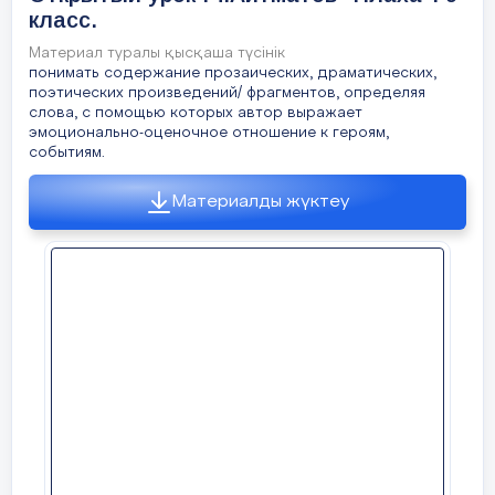
жизнь за Родину.
класс.
Материал туралы қысқаша түсінік
понимать содержание прозаических, драматических,
Межпредметные связи
Самопознание, казахский
поэтических произведений/ фрагментов, определяя
слова, с помощью которых автор выражает
эмоционально-оценочное отношение к героям,
Навыки использования
Презентация, словари, и
событиям.
ИКТ
Материалды жүктеу
Предварительные знания
Учащиеся могут составл
рисунков.
Начало урока