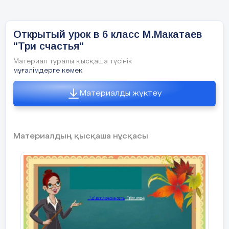
Открытый урок в 6 класс М.Макатаев
"Три счастья"
8
«Мектеп айнасы» газетін шығару
Материал туралы қысқаша түсінік
мұғалімдерге көмек
Оқу жылы басындағы негізгі пәндер бойынша білім
Материалды жүктеу
9
тексеру жұмысының қорытындысы туралы
Материалдың қысқаша нұсқасы
Үйірме, факультатив жұмыстарының
ұйымдастырылуы
10
11.
Өзара сабаққа, сыныптан тыс шараларға қатынасу