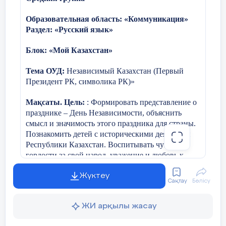
Рассказ о своей рубашке/кофте с
описанием цвета.
Образовательная область
: «Коммуникация»
Раздел: «Русский язык»
Блок: «Мой Казахстан»
Физкультурная минутка
«Неопределенная форма глагола»
Тема ОУД:
Независимый Казахстан (Первый
Президент РК, символика РК)»
Мақсаты. Цель:
: Формировать представление о
празднике – День Независимости, объяснить
смысл и значимость этого праздника для страны.
Познакомить детей с историческими деятелями
V. Закрепление изученного материала.
Республики Казахстан. Воспитывать чувство
гордости за свой народ, уважение и любовь к
Индивидуальная работа.
Родине.
Жүктеу
Сақтау
Бөлісу
«Соотнесите начало и конец
Билингвальный компонент
: Родина-Отан,
пословиц»
символы-рәміздер, флаг-ту, герб-елтаңба, гимн-
ЖИ арқылы жасау
әнұран.
Прочитайте пословицы. Чему они учат?