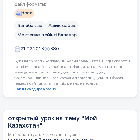
Словарная работа:
суверенное государство,
Файл форматы:
Не украшай платье
Украшай ум.
государственная символика: Флаг, Герб, Гимн.
docx
Этапы
Действия педагога
Балабақша
Ашық сабақ
Кто аккуратен,
тот людям
деятельности
приятен.
Мектепке дейінгі балалар
21.02.2018
880
Мотивационно-
Здравствуйте дорогие дети!Здра
Где аккуратность,
там и
побудительный
гости! Наше занятие посвящает
опрятность.
Бұл материалды қолданушы жариялаған. Ustaz Tilegi ақпаратты
Независимости РК. И начнем мы 
жеткізуші ғана болып табылады. Жарияланған материалдың
гимна. (Звучит гимн РК)
мазмұны мен авторлық құқық толықтай автордың
По одежке
По уму
жауапкершілігінде. Егер материал авторлық құқықты бұзады
встречают
провожают.
немесе сайттан алынуы тиіс деп есептесеңіз,
шағым қалдыра аласыз
Не думай быть
а думай быть
нарядным,
опрятным.
открытый урок на тему "Мой
Казахстан"
По одежке не суди
По делам гляди.
Материал туралы қысқаша түсінік