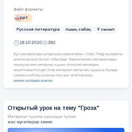
Проанализировать эпизоды, раскрывающие
М.Макатаева; 2. Прочитать его стихотворение
характер героини 3. Подготовиться к творческой
«Три счастья» и выполнять к нему задания.
Файл форматы:
работе по образу Катерины
ppt
Русская литература
Ашық сабақ
7 сынып
Желтоқсан айының жұмыс жоспары
4 слайд
18.10.2020
382
4«Катерина –луч света в темном царстве»
Бұл материалды қолданушы жариялаған. Ustaz Tilegi ақпаратты
Н.А.Добролюбов
№
жеткізуші ғана болып табылады. Жарияланған материалдың
Жұмыс мазмұны
мазмұны мен авторлық құқық толықтай автордың
жауапкершілігінде. Егер материал авторлық құқықты бұзады
немесе сайттан алынуы тиіс деп есептесеңіз,
5 слайд
шағым қалдыра аласыз
Үлгермеушілермен жұмыс жүйесі
5Кабаниха
Открытый урок на тему "Гроза"
Материал туралы қысқаша түсінік
6 слайд
жас мұғалімдер көмек
Жаңартылған білім мазмұны бойынша 5,7