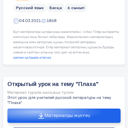
Шеберлік класс: Ықшамсабақтар откізу
қа
Русский язык
Басқа
6 сынып
Цели обучения, которые необходимо достичь на
данном уроке: 1. Познакомиться с творчеством
М.Макатаева; 2. Прочитать его стихотворение
04.03.2021
1868
«Три счастья» и выполнять к нему задания. 4
«Қадыр оқулары»
қа
Бұл материалды қолданушы жариялаған. Ustaz Tilegi ақпаратты
жеткізуші ғана болып табылады. Жарияланған материалдың
5 слайд
мазмұны мен авторлық құқық толықтай автордың
жауапкершілігінде. Егер материал авторлық құқықты бұзады
А
немесе сайттан алынуы тиіс деп есептесеңіз,
«Мектеп айнасы» /газеті /
шағым қалдыра аласыз
М
I. Ознакомление с жизнью и творчеством
Мукагали Макатаева видеоролик. mp4 5
5-сынып оқушыларының орта буынға
Открытый урок на тему "Плаха"
бейімделуі және қиындықтарын анықтау
6 слайд
Қ
Материал туралы қысқаша түсінік
Этот урок для учителей русской литературы на тему
10-сынып оқушыларының бейімделуін
"Плаха"
бақылау
Что для тебя счастье? 6
Материалды жүктеу
7 слайд
II . Метод «Кластер» Заполните новыми
Меклекеттік естиханға дайындық