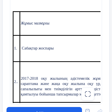
Жұмыс мазмұны
1.
Сабақтар жоспары
2017-2018 оқу жылының әдістемелік жұмысына
2..
сараптама және жаңа оқу жылына оқу үрдісінің
сапалылығы мен тиімділігін арттыру, әдістемелік
қамтылуы бойынша тапсырмалар мен міндеттер