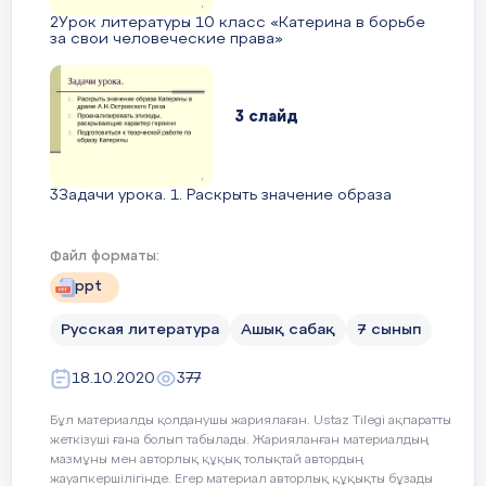
«Бесприданница» (10 вопросов).
2Урок литературы 10 класс «Катерина в борьбе
11 слайд
за свои человеческие права»
11Спасибо за работу! Еще раз повторите все, и
хорошенько подготовьтесь к творческой работе.
3 слайд
3Задачи урока. 1. Раскрыть значение образа
Катерины в драме А.Н.Островского Гроза 2.
Проанализировать эпизоды, раскрывающие
характер героини 3. Подготовиться к творческой
Файл форматы:
работе по образу Катерины
ppt
Русская литература
Ашық сабақ
7 сынып
4 слайд
18.10.2020
377
4«Катерина –луч света в темном царстве»
Бұл материалды қолданушы жариялаған. Ustaz Tilegi ақпаратты
Н.А.Добролюбов
жеткізуші ғана болып табылады. Жарияланған материалдың
мазмұны мен авторлық құқық толықтай автордың
жауапкершілігінде. Егер материал авторлық құқықты бұзады