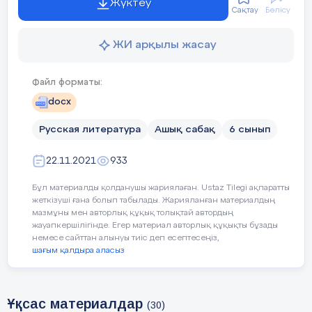
Жүктеу
3.
ӘБ жетекшілерінің міндеттерімен таныстыру
Сақтау
Бөлісу
ЖИ арқылы жасау
Үйірме, факультатив жұмыстарының жоспарын
жасау
Файл форматы:
4.
docx
Русская литература
Ашық сабақ
6 сынып
Үйірме жұмыстарына оқушыларды тарту,
5.
22.11.2021
933
қатыстыру
Бұл материалды қолданушы жариялаған. Ustaz Tilegi ақпаратты
жеткізуші ғана болып табылады. Жарияланған материалдың
Оқушыларды оқулықтармен қамту жағдайын
мазмұны мен авторлық құқық толықтай автордың
6
анықтау,мәлімдеме беру
жауапкершілігінде. Егер материал авторлық құқықты бұзады
немесе сайттан алынуы тиіс деп есептесеңіз,
шағым қалдыра аласыз
22 қыркүйек – ҚР халықтарының Тілдері күні
7
мерекесіне шаралар өткізу
Ұқсас материалдар
(30)