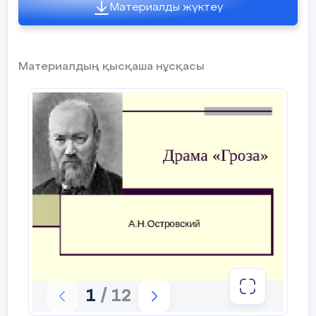
Материалды жүктеу
сыныптардағы сабақтардағы оқушы
6I . Жизнь Катерины в родительском доме. 
дағыларын қалыптастыру жайы туралы
1.Сердечное отношение родных.  2. Посещение
церкви, слушание рассказов странниц,
богомолок....  3.Относительная свобода. Черты
характера, развившиеся под влиянием жизни у
Материалдың қысқаша нұсқасы
родителей.  Болезненная впечатлительность,
Аралық білім байқауларының, қалалық,
экзальтированность.  Романтическое
облыстық білім кесімдерінің қорытындысына
отношение к жизни.
сараптама талдау
7 слайд
7Жизнь Катерины в доме Кабановой.  Жестокое
отношение Кабанихи.  Постоянный духовный
Үлгермеушілермен жұмыс жүйесі
бунт.  Непонимание ее натуры и стремлений
Тихоном. Влияние жизни у Кабановых на
Катерину.  Осознание своей обреченности. 
Замкнутость, разочарованность в семейной
жизни.  Страстное стремление к свободе,
любви, счастью.
8 слайд
8Основные черты характера:  Честность,
непосредственность.  Моральная чистота. 
Решительность, мужество.  Страстность натуры,
глубина чувств  Стремление к свободе. 
1
/ 12
Поэтичность натуры.  Незаурядный ум. 
Доброта, бескорыстие,