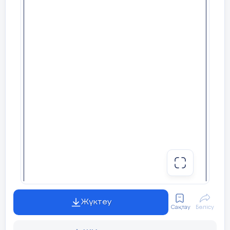
уму». Пословица, придуманная в
отношении нас с вами. И изначальный
смысл ее в том, что
не столь важно, как
ты одет, а отношение к тебе в конечном
итоге будет складываться по тому,
насколько ты умен
.
)
Групповая работа:
Прием«Одиночный
пузырь». Составить кластер на тему
«Одежда».
Середина
III. Изучение нового материала
Жүктеу
урока
Сақтау
Бөлісу
Упр. 406
Сравните пары глаголов. На
какие вопросы они отвечают? Можно ли