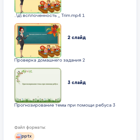
Кабинет пен жиһаздар,оқу-әдістемелік құралдар мен
17.
әдебиеттер күтімін сақтау
..\д\ всплоченность _ Trim.mp4 1
2 слайд
Проверка домашнего задания 2
Қазан айының жұмыс жоспары
3 слайд
Жұмыс мазмұны
Өт
№
Прогнозирование темы при помощи ребуса 3
Өз білімін жетілдіру жоспарын, жеке
шығармашылық ізденіс тақырыбы
бойынша жұмыстану
4 слайд
Файл форматы:
pptx