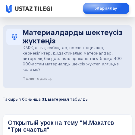
Жариялау
Материалдарды шектеусіз
жүктеңіз
ҚМЖ, ашық сабақтар, презентациялар,
көрнекіліктер, дидактикалық материалдар,
авторлық бағдарламалар және тағы басқа 400
000-астам материалды шексіз жүктеп алғыңыз
келе ме?
Толығырақ
Тақырып бойынша
31 материал
табылды
Открытый урок на тему "М.Макатев
"Три счастья"