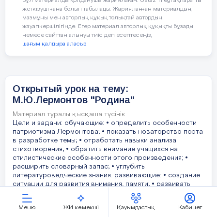
Бұл материалды қолданушы жариялаған. Ustaz Tilegi ақпаратты
жеткізуші ғана болып табылады. Жарияланған материалдың
мазмұны мен авторлық құқық толықтай автордың
Можем с гордостью сказать –
жауапкершілігінде. Егер материал авторлық құқықты бұзады
мақтанышпен айта аламыз
немесе сайттан алынуы тиіс деп есептесеңіз,
шағым қалдыра аласыз
Юг – оңтүстік
Север
–
солтүстік
Открытый урок на тему:
М.Ю.Лермонтов "Родина"
Работа с текстом.
Материал туралы қысқаша түсінік
Цели и задачи: обучающие: • определить особенности
(К) Учитель предлагает прочитать текст
патриотизма Лермонтова; • показать новаторство поэта
подобрать заголовок и ответить на
в разработке темы; • отработать навыки анализа
Рефлексивно-
Что мы узнали сегодня на н
вопрос «Что нового вы узнали о
стихотворения; • обратить внимание учащихся на
корригирующий
стилистические особенности этого произведения; •
Казахстане?»
Понравился вам урок?
расширить словарный запас; • углубить
литературоведческие знания. развивающие: • создание
Когда отмечается День Нез
ситуации для развития внимания, памяти; • развивать
логическое мышление, память; • воспитать чувство
Назовите символы РК.
взаимопонимания, взаимопомощи. воспитательные: •
Меню
ЖИ көмекші
Қауымдастық
Кабинет
формирование чувства уверенности в своих силах; •
Затем предлагает определить основные