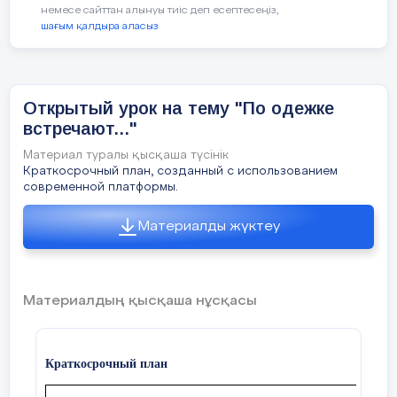
немесе сайттан алынуы тиіс деп есептесеңіз,
5 слайд
шағым қалдыра аласыз
5Кабаниха
Открытый урок на тему "По одежке
встречают..."
6 слайд
Материал туралы қысқаша түсінік
Краткосрочный план, созданный с использованием
современной платформы.
6I . Жизнь Катерины в родительском доме. 
1.Сердечное отношение родных.  2. Посещение
Материалды жүктеу
церкви, слушание рассказов странниц,
богомолок....  3.Относительная свобода. Черты
характера, развившиеся под влиянием жизни у
родителей.  Болезненная впечатлительность,
экзальтированность.  Романтическое
Материалдың қысқаша нұсқасы
отношение к жизни.
7 слайд
7Жизнь Катерины в доме Кабановой.  Жестокое
Краткосрочный план
отношение Кабанихи.  Постоянный духовный
бунт.  Непонимание ее натуры и стремлений