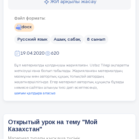
ЖИ арқылы жасау
у этих глаголов определить число и лицо
одевать – одеть, одеваться – одеться,
раздевать – раздеть раздеваться –
Файл форматы:
раздеться
docx
У этих глаголов нельзя определить не
Русский язык
Ашық сабақ
8 сынып
род, не лицо.
19.04.2020
620
Бұл материалды қолданушы жариялаған. Ustaz Tilegi ақпаратты
Учимся применять правило.
жеткізуші ғана болып табылады. Жарияланған материалдың
Ознакомление уч-ся с теоретическими
мазмұны мен авторлық құқық толықтай автордың
жауапкершілігінде. Егер материал авторлық құқықты бұзады
сведениями из учебника.
немесе сайттан алынуы тиіс деп есептесеңіз,
шағым қалдыра аласыз
IV. Освоение изученного материала.
Задания для первой группы:
Открытый урок на тему "Мой
1. Упр.
411
Прочитайте сочинение
Казахстан"
ученицы. О чём она рассуждает?
Согласны ли вы с ней? Обоснуйте свой
Материал туралы қысқаша түсінік