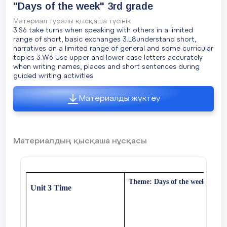
"Days of the week" 3rd grade
өтсеніздер
Материал туралы қысқаша түсінік
Ok! Thank you very much! So, let’s start our
3.S6 take turns when speaking with others in a limited
competition.Good luck
range of short, basic exchanges 3.L8understand short,
narratives on a limited range of general and some curricular
topics 3.W6 Use upper and lower case letters accurately
when writing names, places and short sentences during
guided writing activities
Stages/
Teachers actions
Stud
Task 4
Материалды жүктеу
Time
.“ABC би” (сергіту сәті) – 5 мин
Pair work
Beginning
Organization moment :
Lea
• Оқушылар ағылшын әліпбиімен
Scrambled words
Материалдың қысқаша нұсқасы
of the lesson
ans
байланысты би қимылдарын жасайды.
1.Greeting.
. (Whale class,
Descriptor:
5 min
Individually)
• Қимыл арқылы есте сақтау қабілеті
- can collect fruits and put the letters in the
дамиды, сабаққа қызығушылық артады.
Theme: Days of the week 2.Revi
Unit 3 Time
correct order and make words7
І кезең
( I
competition
)
«
What is the
Lear
Checking homework: