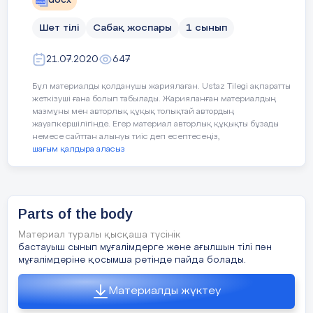
New Theme: Health. Parts of body
docx
Шет тілі
Сабақ жоспары
Page 46, exercise 1
1 сынып
2 min
21.07.2020
647
Бұл материалды қолданушы жариялаған. Ustaz Tilegi ақпаратты
жеткізуші ғана болып табылады. Жарияланған материалдың
мазмұны мен авторлық құқық толықтай автордың
жауапкершілігінде. Егер материал авторлық құқықты бұзады
немесе сайттан алынуы тиіс деп есептесеңіз,
шағым қалдыра аласыз
Parts of the body
Lea
part
Материал туралы қысқаша түсінік
бастауыш сынып мұғалімдерге және ағылшын тілі пән
мұғалімдеріне қосымша ретінде пайда болады.
Материалды жүктеу