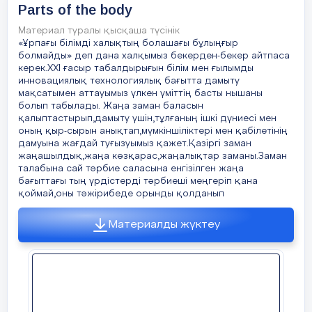
жүгіреді
,
жасыл
түсті
іздермен
Parts of the body
Han
адымдап
жүреді
.
Материал туралы қысқаша түсінік
Ал
қанекей
балалар
жолдан
өту
«Ұрпағы білімді халықтың болашағы бұлыңғыр
Nos
Бұл сабақта оқушылар “Can” және “Can’t”
шартын
дұрыс
орындап
саяхатшы
болмайды» деп дана халқымыз бекерден-бекер айтпаса
модальді етістіктерін ойындар арқылы
Дарамен
кездесейік
.
керек.ХХІ ғасыр табалдырығын білім мен ғылымды
Leg
оңай меңгереді. Интерактивті әдістер мен
инновациялық технологиялық бағытта дамыту
(
Балалар
түрлі
-
түсті
іздермен
жүріп
,
мақсатымен аттауымыз үлкен үміттің басты нышаны
қозғалысқа негізделген ойындар арқылы
саяхатшы
Дараны
тауып
алады
).
Eye
болып табылады. Жаңа заман баласын
оқу процесі қызықты әрі тиімді өтті.
Саяхатшы
Дара
: Hello! My name is
қалыптастырып,дамыту үшін,тұлғаның ішкі дүниесі мен
Dora.
оның қыр-сырын анықтап,мүмкіншіліктері мен қабілетінің
Fac
дамуына жағдай туғызуымыз қажет.Қазіргі заман
Мұғалім
:
Балалар
қараңдаршы
жаңашылдық,жаңа көзқарас,жаңалықтар заманы.Заман
саяхатшы
Дара
бізге
сонау
Англиядан
талабына сай тәрбие саласына енгізілген жаңа
қонаққа
келіпті
.
Сендердің
ағылшын
бағыттағы тың үрдістерді тәрбиеші меңгеріп қана
қоймай,оны тәжірибеде орынды қолданып
тілін
қаншалықты
меңгергендеріңді
Lear
Worm up:
білгісі
келеді
.
Балалар
Дарамен
P:
They are days of the week
Материалды жүктеу
жақынырақ
танысайық
.
Play recording of song head and
repe
shoulders
Мұғалім
:
Қане
балалар
біздің
Дараға
Activity 1:
Snow-ball
«What is your name?»
деген
өлеңімізді
7 min
айтып
берейікші
To teach learners correct and fast in order.
.
Балалар
: Hello, hello
All of them able to: the first pupil one begin wit
What is your name?