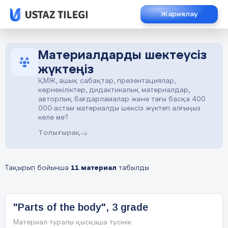
Жариялау
Материалдарды шектеусіз
жүктеңіз
ҚМЖ, ашық сабақтар, презентациялар,
көрнекіліктер, дидактикалық материалдар,
авторлық бағдарламалар және тағы басқа 400
000-астам материалды шексіз жүктеп алғыңыз
келе ме?
Толығырақ
Тақырып бойынша
11 материал
табылды
"Parts of the body", 3 grade
Материал туралы қысқаша түсінік