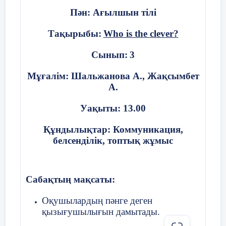
Big-үлкен
Пән: Ағылшын тілі
Curly -бұйра
Middle of the
Lead – In
S
Тақырыбы:
Who is the clever?
lesson
vi
Straight-түзу
Video about parts of body.
do
Сынып:
3
Presentation
Black – қара
part.
Мұғалім: Шальжанова А., Жақсымбет
Blond - сарышаш
А.
35 min
Brown – қоңыр
Уақыты: 13.00
Old – кәрі
Құндылықтар: Коммуникация,
белсенділік, топтық жұмыс
Young - жас
Thin – арық
Game Parts of body
Сабақтың мақсаты:
Fat – семіз
Оқушылардың пәнге деген
ABC task
қызығушылығын дамытады.
Task 1