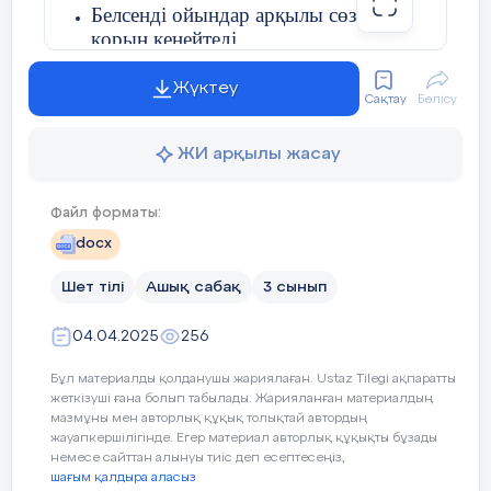
Белсенді ойындар арқылы сөздік
қорын кеңейтеді.
A: Match the words with pictures
Method «Lays»
Топта жұмыс істеу және қарым-
B: Translate the words to Kazakh language
Жүктеу
Boys
Сақтау
Бөлісу
қатынас жасау дағдыларын дамытады.
C: Make sentences using the new words
Eyes
ЖИ арқылы жасау
His eyes are blue
Күтілетін нәтижелер:
Файл форматы:
Eyes
Оқушылар “Can” және “Can’t”
docx
қолданып, сөйлемдер құрай
His eyes are brown
алады.
Шет тілі
Ашық сабақ
3 сынып
Hair
Берілген интерактивті ойындар
04.04.2025
256
арқылы сабаққа белсенді
His hair is black and curly
Group work
Ss
қатысады.
Бұл материалды қолданушы жариялаған. Ustaz Tilegi ақпаратты
in
жеткізуші ғана болып табылады. Жарияланған материалдың
Hair
Reading
dictation
gr
мазмұны мен авторлық құқық толықтай автордың
Топта бір-бірімен
do
жауапкершілігінде. Егер материал авторлық құқықты бұзады
His hair is black and straight
ынтымақтастықта жұмыс істейді.
немесе сайттан алынуы тиіс деп есептесеңіз,
шағым қалдыра аласыз
Teacher divides students into 3 groups