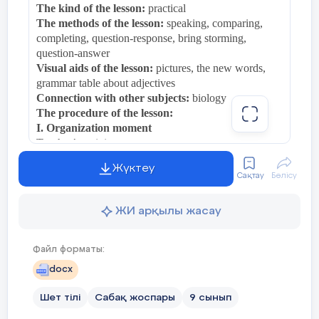
7 min
The kind of the lesson:
practical
The methods of the lesson:
speaking, comparing,
completing, question-response, bring storming,
Conclusion
D
uring the lesson some tasks
question-answer
differentiated by outcomes of the
Visual aids of the lesson:
pictures, the new words,
students and by their abilities.
grammar table about adjectives
Connection with other subjects:
biology
3 min
The procedure of the lesson:
І
. Organization moment
Teacher’s activity
End of the
Assesment:
put marks
- greeting;
lesson
Жүктеу
- to check the attendance of pupils;
Сақтау
Бөлісу
Feedback
:
- to pay pupils attention to the lesson;
5 min
- to check the preparation of the lesson;
ЖИ арқылы жасау
Learners provide feedback on what
Student’s activity
they have learned at the lesson.
- greeting;
- acting on duty;
Файл форматы:
Home task:
- to prepare for the lesson;
docx
ІІ
. Checking up the home task:
To learn by heart the
WB page 44, exercise 2,3
new words
Шет тілі
Сабақ жоспары
9 сынып
(teacher checks the homework by asking in oral form)
5 min