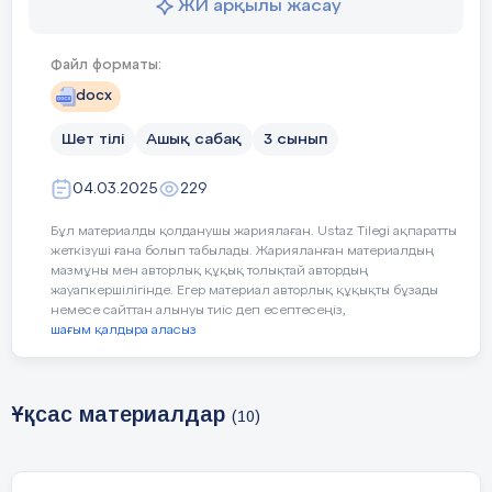
questions with single words or
ЖИ арқылы жасау
short responses;
Файл форматы:
3.3.4.1 find specific
information in different types
docx
of texts (postcards, posters,
flyers, messages, and notices:
Шет тілі
Ашық сабақ
3 сынып
places, time, and prices);
04.03.2025
229
3.4.1.1 spell accurately a few
high-frequency words.
Бұл материалды қолданушы жариялаған. Ustaz Tilegi ақпаратты
жеткізуші ғана болып табылады. Жарияланған материалдың
мазмұны мен авторлық құқық толықтай автордың
жауапкершілігінде. Егер материал авторлық құқықты бұзады
Lesson
Learners will be able to:
немесе сайттан алынуы тиіс деп есептесеңіз,
objectives
шағым қалдыра аласыз
learn the words on the theme
-
(assessment
and speak about parts of the
criteria)
body;
Ұқсас материалдар
(10)
-express personal attitude
toward a topic discussing a
topic.