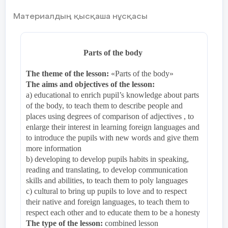
Ear
Материалдың қысқаша нұсқасы
Arm
Han
Parts of the body
Nos
The theme of the lesson:
«Parts of the body»
The aims and objectives of the lesson:
Leg
a) educational to enrich pupil’s knowledge about parts
of the body, to teach them to describe people and
Eye
places using degrees of comparison of adjectives , to
enlarge their interest in learning foreign languages and
Fac
to introduce the pupils with new words and give them
more information
b) developing to develop pupils habits in speaking,
reading and translating, to develop communication
Lear
skills and abilities, to teach them to poly languages
Worm up:
c) cultural to bring up pupils to love and to respect
Play recording of song head and
repe
their native and foreign languages, to teach them to
shoulders
respect each other and to educate them to be a honesty
The type of the lesson:
combined lesson