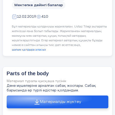
35 min
Мектепке дейінгі балалар
12.02.2019
410
Бұл материалды қолданушы жариялаған. Ustaz Tilegi ақпаратты
жеткізуші ғана болып табылады. Жарияланған материалдың
мазмұны мен авторлық құқық толықтай автордың
жауапкершілігінде. Егер материал авторлық құқықты бұзады
немесе сайттан алынуы тиіс деп есептесеңіз,
Lea
шағым қалдыра аласыз
lett
4 min
Ans
Individual work:
Parts of the body
Eye
Explain how to put missing letters
Материал туралы қысқаша түсінік
Sho
Дене мүшелеріне арналған сабақ жоспары. Сабақ
4 min
барысында әр түрлі әдістер қолдандым.
Fin
Материалды жүктеу
Mou