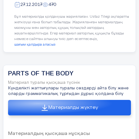
Pupils will translate the new words of the last lesson
27.12.2017
470
Pupil1 head –
бас
Бұл материалды қолданушы жариялаған. Ustaz Tilegi ақпаратты
Pupil2 hair -
шаш
жеткізуші ғана болып табылады. Жарияланған материалдың
Pupil3 eye –
көз
мазмұны мен авторлық құқық толықтай автордың
Pupil4 nose -
мұрын
жауапкершілігінде. Егер материал авторлық құқықты бұзады
немесе сайттан алынуы тиіс деп есептесеңіз,
Pupil5 mouth –
ауыз
шағым қалдыра аласыз
Pupil6 ear –
құлақ
Pupil7 face –
бет
III. Explaining new material
PARTS OF THE BODY
1) Work on new conseption
a) Degrees of comparison –
Сын
есімнің
Материал туралы қысқаша түсінік
шырайлары
Күнделікті жаттығулары туралы сөздерді айта білу және
The Adjective (
сын
есім
) –
заттың
сын
-
сипатын
,
оларды грамматикалық тұрғыдан дұрыс қолдана білу
көлемін
түр
-
түсін
,
сапасын
білдіретін
сөз
табы
және
ағылшын
тілінде
сын
есім
қазақ
тіліндегідей
Материалды жүктеу
септелмейді
,
тәуелденбейді
,
көптелмейді
Шырайының
3
түрі
бар
(Degrees of comparison):
1)
жай
(the Positive Degree);
2)
салыстырмалы
(the Comparative Degree);
Материалдың қысқаша нұсқасы
3)
күшейтпелі
(the Superlative Degree);