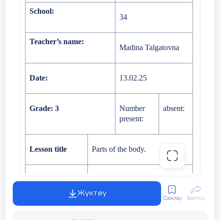
School:
34
Teacher’s name:
Madina Talgatovna
Date:
13.02.25
Grade:
3
Number
absent:
present:
Lesson title
Parts of the body.
Learning
3.1.2.1 recognise familiar
objectives
words with visual support;
Жүктеу
Сақтау
Бөлісу
3.2.3.1 respond to basic