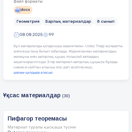
Файл форматы:
docx
Сабақтың барысы
Геометрия
Барлық материалдар
8 сынып
Сабақтың
Педагогтің әрекеті
кезеңі/ уақыт
08.08.2025
99
Бұл материалды қолданушы жариялаған. Ustaz Tilegi ақпаратты
жеткізуші ғана болып табылады. Жарияланған материалдың
мазмұны мен авторлық құқық толықтай автордың
Ұйымдастыру
Сәлемдесемін. Үй жұмысын тексере
жауапкершілігінде. Егер материал авторлық құқықты бұзады
белгілеймін.
немесе сайттан алынуы тиіс деп есептесеңіз,
3 мин
шағым қалдыра аласыз
Ұқсас материалдар
(30)
Пифагор теоремасы
Материал туралы қысқаша түсінік