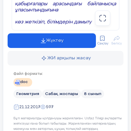
қабырғалары арасындағы байланысқа
шаршылардың қандай элементтерімен
ұласынтындығына
қандай байланысы бар?( қабырғалары
сәйкес)
көз жеткізіп, білімдерін дамыту
-
Тәрбиелік:
Ұқыптылыққа,
тиянақтылыққа, мұқияттылыққа зер салу
Жүктеу
Сақтау
Бөлісу
0
6. Типі, әдісі, пәнаралық байланысы:
ЖИ арқылы жасау
Жаңа білімді хабарлау, сұрақ-жауап
тәжірибелік іздену,
Файл форматы:
математика, сызу, информатика
doc
7. Көрнекілігі:
Интерактивті тақта
Геометрия
Сабақ жоспары
8 сынып
(флипчарт, слайдтар, бағалау
Одан қандай қорытындыға келуге
21.12.2017
597
болады?(катеттері квадраттарының
кестесі)
Бағдарламалар: 1)
Microft
қосындысы гипотенузаның квадратына
Office ( Excel, Power Point,
Бұл материалды қолданушы жариялаған. Ustaz Tilegi ақпаратты
тең)
жеткізуші ғана болып табылады. Жарияланған материалдың
мазмұны мен авторлық құқық толықтай автордың
Word);2) Activstudio; магнитті карталар,