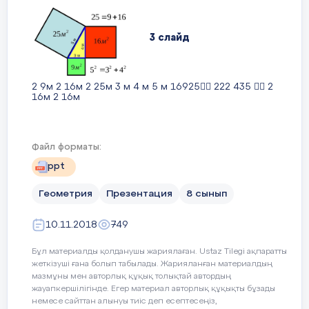
қайтара отырып, келесі іздестіру
жұмысын жүргізу барысында
Пифагордың түйіндегенін дәлелдеп
3 слайд
көрейік.
ІІ.
Ол үшін оқулықтың 42 бетіндегі 21-
теоремаға назар аударамыз.
2 9м 2 16м 2 25м 3 м 4 м 5 м 16925 222 435  2
16м 2 16м
Оқушы:
(оқулықты қолына алып,
дауыстап оқиды).
4 слайд
Файл форматы:
Т
ppt
Геометрия
Презентация
8 сынып
А С В а b с Пифагор теоремасы 222 cba 
лайд-5.
Слайд-1
10.11.2018
749
Слайд-3 және Слайд-4
қорытындыларын мүшелеп қосады.
Бұл материалды қолданушы жариялаған. Ustaz Tilegi ақпаратты
Нәтижесінде катеттердің
5 слайд
жеткізуші ғана болып табылады. Жарияланған материалдың
проекцияларының қосындысы
еорема:
Тікбұрышты үшбұрыштың
мазмұны мен авторлық құқық толықтай автордың
гипотенузаның ұзындығы екендігі
жауапкершілігінде. Егер материал авторлық құқықты бұзады
гипотенузасының квадраты катеттерінің
шығады.
немесе сайттан алынуы тиіс деп есептесеңіз,
квадраттарының қосындысына тең.
А С В Д Слайд-2 ВСD ACDABC   ;;