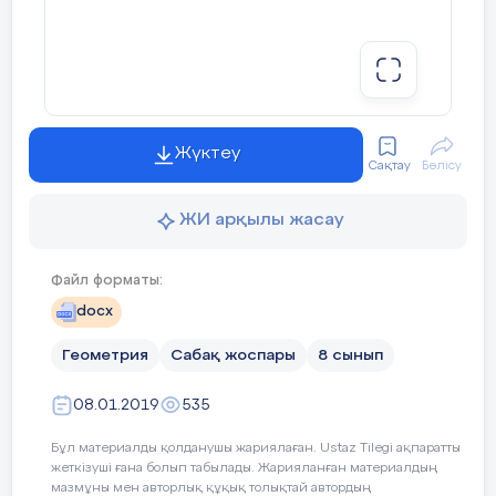
Пайда болған тікбұрышты
сабақты
үшбұрыштарды атайды;
бекіту,
Слайд-3.
Сүйір бұрышы ортақ болатын
тікбұрышты үшбұрыштарды атайды
Жүктеу
Сақтау
Бөлісу
Тік бұрыштардағы сүйір
бұрыштардың косинустарын
ЖИ арқылы жасау
анықтайды;
Теңдіктердің оң жақ бөліктерін
Файл форматы:
теңестіреді;
қорытындылау:
docx
Пропорцияның негізгі қасиетіне
Геометрия
Сабақ жоспары
8 сынып
а) Тәжірибелік, фронталды
сүйеніп, катеттің квадратын
сұрақтар;
гипотенуза мен катеттің
08.01.2019
535
гипотенузадағы проекциясы арқылы
1. Ұзындықтары 5, 4, 3-ке тең
өрнектейді.
кесінділер тікбұрышты үшбұрыштың
Бұл материалды қолданушы жариялаған. Ustaz Tilegi ақпаратты
қабырғалары болады деп есептеуге
жеткізуші ғана болып табылады. Жарияланған материалдың
С
бола ма?
мазмұны мен авторлық құқық толықтай автордың