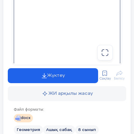
4 мин
Жаңа тақырып.Формуланы көрсетіп түсінд
Жүктеу
Сақтау
Бөлісу
ЖИ арқылы жасау
Файл форматы:
docx
Геометрия
Ашық сабақ
8 сынып