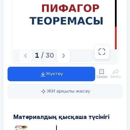
Бүгінгі сабақтағы белсенділігіңді
бағала
Бүгінгі сабақта қай тапсырма жең
қиын болды?
Үй жұмысы №3 №8 тригонметриялық 
жатта
1
/ 30
Жүктеу
Сақтау
Бөлісу
ЖИ арқылы жасау
Материалдың қысқаша түсінігі