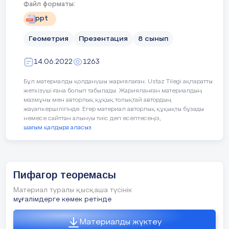
Файл форматы:
ppt
4 слайд
Геометрия
Презентация
8 сынып
14.06.2022
1263
Бағалау критерийі Пифагор теоремасын
2. Биіктіктің тікбұрышты үшбұрыштың проекцияларына қат
қолданып, есептер шығарады
Бұл материалды қолданушы жариялаған. Ustaz Tilegi ақпаратты
жеткізуші ғана болып табылады. Жарияланған материалдың
мазмұны мен авторлық құқық толықтай автордың
жауапкершілігінде. Егер материал авторлық құқықты бұзады
5 слайд
немесе сайттан алынуы тиіс деп есептесеңіз,
шағым қалдыра аласыз
3. Өрнекті ықшамдаңыз:
https://quizizz.com/join?gc=945467 Өткенге шолу
Пифагор теоремасы
6 слайд
Материал туралы қысқаша түсінік
мұғалімдерге көмек ретінде
Материалды жүктеу