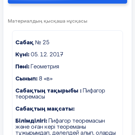
7 слайд
8 слайд
Материалдың қысқаша нұсқасы
9 слайд
Сабақ
№ 25
10 слайд
Күні:
05. 12. 2017
11 слайд
Пәні:
Геометрия
12 слайд
Сынып:
8 «в»
13 слайд
Сабақтың тақырыбы :
Пифагор
тікбұрышты үшбұрыштың катетімен гипатенузасының ұзын
теоремасы
Саралаудың «Тапсырма» тәсілі . Белсенді оқыту
түрі «Қорытынды шығару жəне есте сақтау»
«Айналмалы бекет» белсенді оқыту тәсілі
Сабақтың мақсаты:
бойынша Тимс тапсырмалары
2. Биіктіктің тікбұрышты үшбұрыштың қабырғалары арқылы
Білімділігі:
Пифагор теоремасын
14 слайд
және оған кері теореманы
тұжырымдап, дәлелдей алып, оларды
15 слайд