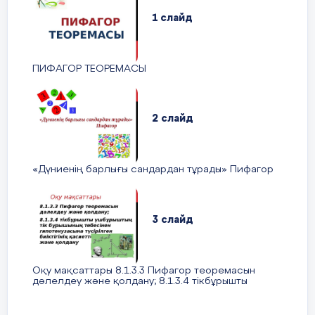
1 слайд
ПИФАГОР ТЕОРЕМАСЫ
1
.
2 слайд
«Дүниенің барлығы сандардан тұрады» Пифагор
3 слайд
Биіктіктің ұзындығын табыңыз.
Оқу мақсаттары 8.1.3.3 Пифагор теоремасын
дәлелдеу және қолдану; 8.1.3.4 тікбұрышты
үшбұрыштың тік бұрышының төбесінен
гипотенузасына түсірілген биіктігінің қасиеттерін
дәлелдеу және қолдану