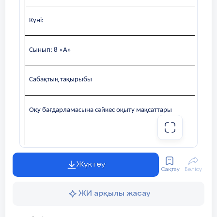
Күні:
Сынып: 8 «А»
Сабақтың тақырыбы
Оқу бағдарламасына сәйкес оқыту мақсаттары
Жүктеу
Сақтау
Бөлісу
Сабақтың мақсаты
ЖИ арқылы жасау