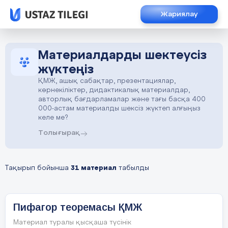
Жариялау
Материалдарды шектеусіз
жүктеңіз
ҚМЖ, ашық сабақтар, презентациялар,
көрнекіліктер, дидактикалық материалдар,
авторлық бағдарламалар және тағы басқа 400
000-астам материалды шексіз жүктеп алғыңыз
келе ме?
Толығырақ
Тақырып бойынша
31 материал
табылды
Пифагор теоремасы ҚМЖ
Материал туралы қысқаша түсінік