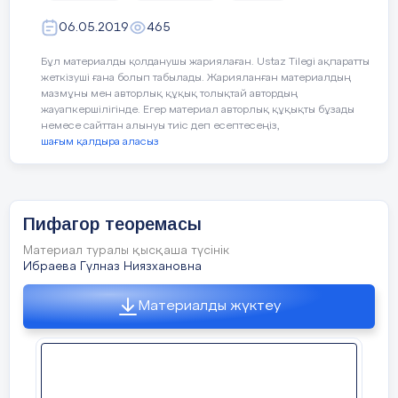
06.05.2019
465
Бұл материалды қолданушы жариялаған. Ustaz Tilegi ақпаратты
жеткізуші ғана болып табылады. Жарияланған материалдың
мазмұны мен авторлық құқық толықтай автордың
Саб орт
жауапкершілігінде. Егер материал авторлық құқықты бұзады
немесе сайттан алынуы тиіс деп есептесеңіз,
2
№
10 мин
шағым қалдыра аласыз
Пифагор теоремасы
Өрнекаті ықшамда
Материал туралы қысқаша түсінік
Ибраева Гүлназ Ниязхановна
Материалды жүктеу