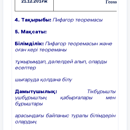
21.12.2017ж
Геометрия
- Олар қандай фигуралар? (шаршылар)
- Қалай ойлайсыздар, ондағы өлшем
4. Тақырыбы:
Пифагор теоремасы
нені білдіреді? (аудандарын)
5. Мақсаты:
- Шаршы аудандарының арасында
қандай байланыс бар?(кішілерінің
Білімділік:
Пифагор теоремасын және
қосындысы үлкеніне тең)
оған кері теореманы
- Әрбір екеуінінің тек бірғана ортақ
тұжырымдап, дәлелдей алып, оларды
төбесі болатындай етіп
есептер
орналастыруға бола ма?(уақыт
беріледі, оқушылар орналастырады,
шығаруда қолдана білу
болады)
Дамытушылық:
Тікбұрышты
- Қандай біз білетін жазық фигура
үшбұрыштың қабырғалары мен
пайда болды?(үшбұрыш)
бұрыштары
- Фигура - үшбұрыштың қай түрі?
арасындағы байланыс туралы білімдерін
(тікбұрышты үшбұрыш)
олардың
- Ол фигураның қандай элементтері