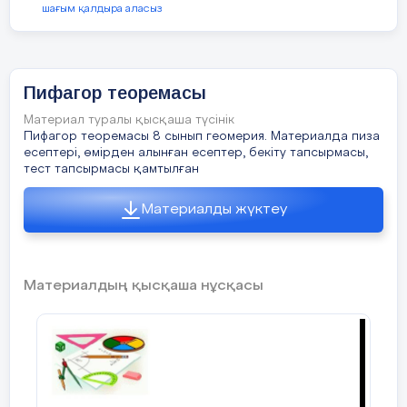
шағым қалдыра аласыз
Пифагор теоремасы
Материал туралы қысқаша түсінік
Пифагор теоремасы 8 сынып геомерия. Материалда пиза
есептері, өмірден алынған есептер, бекіту тапсырмасы,
тест тапсырмасы қамтылған
Материалды жүктеу
Материалдың қысқаша нұсқасы
Рефлексия
3 мин
Ауызша
Сүйір бұрыштың синус,косинус
котангенстің қатынасын қолдана а