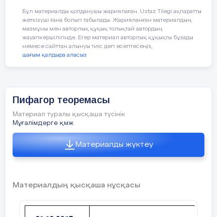
үстінде дәлелдейтін боламыз. Ол үшін
Бұл материалды қолданушы жариялаған. Ustaz Tilegi ақпаратты
«Не?, Қандай?, Қалай?» ойынын
жеткізуші ғана болып табылады. Жарияланған материалдың
ойнаймыз.
мазмұны мен авторлық құқық толықтай автордың
жауапкершілігінде. Егер материал авторлық құқықты бұзады
І. «Не? Қандай? Қалай?» іздену,
немесе сайттан алынуы тиіс деп есептесеңіз,
қимыл-жауап ойыны.
шағым қалдыра аласыз
М
Пифагор теоремасы
Материал туралы қысқаша түсінік
Мұғалімдерге қмж
ұғалім:
Сонымен, алдарыңыздағы
Материалды жүктеу
фигураларға назар аударыңыздар.
(Оқушылардың парталарында,
өздеріне жеке-жеке үш-үштен
Материалдың қысқаша нұсқасы
аудандары көрсетілген шаршылар
болады. Бір үлгісі тақтада магнитті
түрде көрсетіледі)