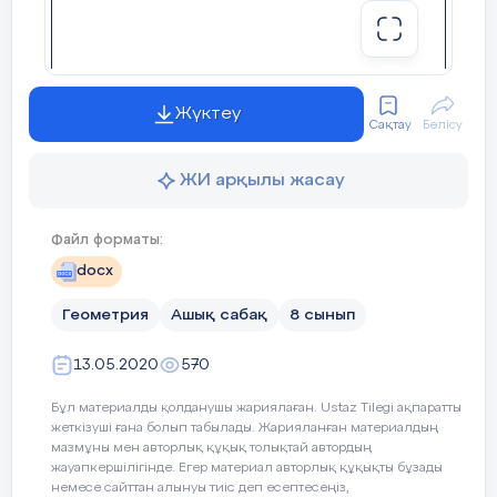
ФБ тапсырма
18мин
Жүктеу
Сақтау
Бөлісу
ЖИ арқылы жасау
Файл форматы:
docx
Геометрия
Ашық сабақ
8 сынып
13.05.2020
570
Бұл материалды қолданушы жариялаған. Ustaz Tilegi ақпаратты
жеткізуші ғана болып табылады. Жарияланған материалдың
мазмұны мен авторлық құқық толықтай автордың
жауапкершілігінде. Егер материал авторлық құқықты бұзады
немесе сайттан алынуы тиіс деп есептесеңіз,