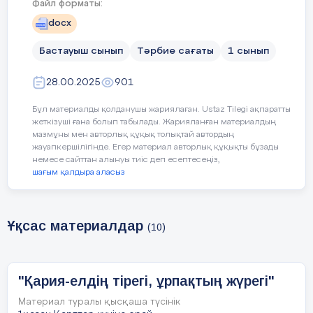
Файл форматы:
Апта дәйексөзі:
«Ел-жұртымның бақ
docx
атың!»
Бастауыш сынып
Тәрбие сағаты
1 сынып
С
ынып сағатының
барысы
:
28.00.2025
901
Бұл материалды қолданушы жариялаған. Ustaz Tilegi ақпаратты
жеткізуші ғана болып табылады. Жарияланған материалдың
мазмұны мен авторлық құқық толықтай автордың
Сынып
Сынып жетекшінің
Оқушы
н
жауапкершілігінде. Егер материал авторлық құқықты бұзады
сағатының
әрекеті
әрекеті
немесе сайттан алынуы тиіс деп есептесеңіз,
кезеңі/ уақыт
шағым қалдыра аласыз
Ұқсас материалдар
Ұйымдастыру
Ұйымдастыру кезеңі
- Мұғалім
(10)
кезеңі (
3
мин)
амандасад
Оқушылармен сәлемдесу.
- Сабаққа
"Қария-елдің тірегі, ұрпақтың жүрегі"
- Сәлемдесу, оқушыларды
дайындала
түгендеу.
Материал туралы қысқаша түсінік