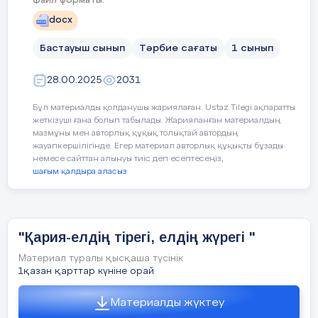
Файл форматы:
мемлекетіміздің негізін
Апта дәйексөзі:
«Ел-жұртымның бақ
docx
салуға жол ашқан
атың!»
алдыңғы буын ата -
Бастауыш сынып
Тәрбие сағаты
1 сынып
әжелеріміздің төл
мерекесі. Олардың өмір
С
ынып сағатының
барысы
:
28.00.2025
2031
жолдары бүгінгі ұрпаққа
табылмас қазына.
Бұл материалды қолданушы жариялаған. Ustaz Tilegi ақпаратты
жеткізуші ғана болып табылады. Жарияланған материалдың
«Сөйлемді жалғастыр»
мазмұны мен авторлық құқық толықтай автордың
Сынып
Сынып жетекшінің
Оқушы
н
ойыны:
жауапкершілігінде. Егер материал авторлық құқықты бұзады
сағатының
әрекеті
әрекеті
немесе сайттан алынуы тиіс деп есептесеңіз,
кезеңі/ уақыт
Бір бала бастайды:
шағым қалдыра аласыз
«Менің әжем…»
Екінші бала
Ұйымдастыру
Ұйымдастыру кезеңі
- Мұғалім
жалғастырады: «маған
"Қария-елдің тірегі, елдің жүрегі "
кезеңі (
3
мин)
амандасад
ертегі айтады», «дәмді
Оқушылармен сәлемдесу.
бауырсақ пісіреді».
Материал туралы қысқаша түсінік
- Сабаққа
1қазан қарттар күніне орай
- Сәлемдесу, оқушыларды
дайындала
түгендеу.
Материалды жүктеу