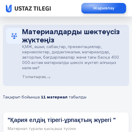
Жариялау
Материалдарды шектеусіз
жүктеңіз
ҚМЖ, ашық сабақтар, презентациялар,
көрнекіліктер, дидактикалық материалдар,
авторлық бағдарламалар және тағы басқа 400
000-астам материалды шексіз жүктеп алғыңыз
келе ме?
Толығырақ
Тақырып бойынша
11 материал
табылды
"Қария елдің тірегі-ұрпақтың жүрегі "
Материал туралы қысқаша түсінік