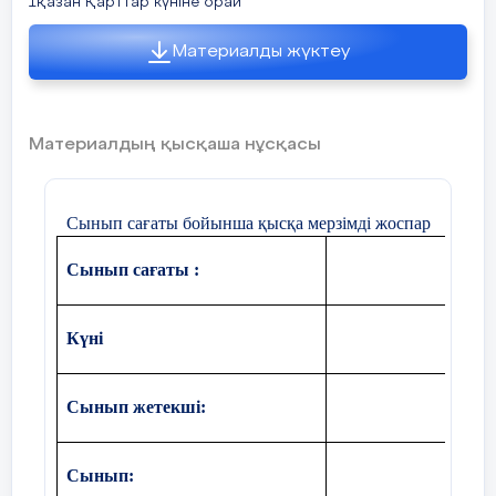
1қазан Қарттар күніне орай
- Психологиялық ахуал
қалыптастыру.
Материалды жүктеу
- Сабақтың мақсаты мен
күтілетін нәтижелерді
түсіндіру.
Материалдың қысқаша нұсқасы
-Сыныпты топқа бөлу
Сынып сағаты бойынша қысқа мерзімді жоспар
-Қызығушылықты ояту:
(Ой қозғау )
Сынып сағаты :
Қарт деген кім?
Күні
Қарттардың бізге беретін
ең үлкен сыйы не?
Сынып жетекші:
«Қарты бар үй –
қазыналы үй» дегенді
қалай түсінесің?
Сынып:
- Тыңдайд