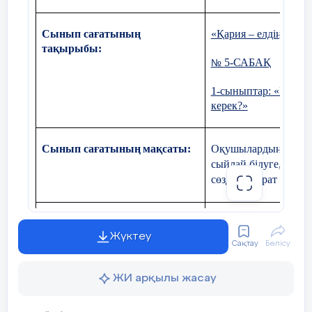
Сынып сағатының
«Қария – елдің тірег
тақырыбы:
5-САБАҚ
№
1-сыныптар: «Егер б
керек?»
Сынып сағатының
мақсаты:
Оқушылардың бойына 
сыйлай білуге, өз ат
сөзден ғибрат алуға 
Қауіпсіздік сабағының
Мақсаты: балаларға 
Жүктеу
мақсаты:
кезіндегі қауіпсіз м
Сақтау
Бөлісу
ЖИ арқылы жасау
Құндылықтарды дарыту:
тәуелсіздік және от