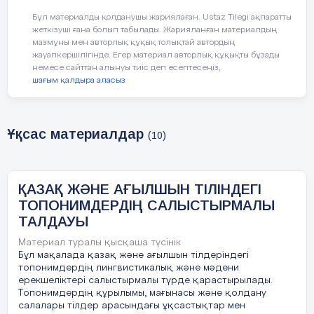
Кілттік сөздер:
Топонимдер, қазақ
тіліндегі топонимдер, ағылшын тіліндегі
Бұл материалды қолданушы жариялаған. Ustaz Tilegi ақпаратты
топонимдер, салыстырмалы талдау,
жеткізуші ғана болып табылады. Жарияланған материалдың
мазмұны мен авторлық құқық толықтай автордың
этнолингвистика, тілдік мәдениет,
жауапкершілігінде. Егер материал авторлық құқықты бұзады
географиялық атаулар, тарихи-мәдени
немесе сайттан алынуы тиіс деп есептесеңіз,
контекст, семантикалық ерекшеліктер,
шағым қалдыра аласыз
тілдік зерттеу.
Ұқсас материалдар
(10)
Географиялық атаулар – халықтың тарихи
ҚАЗАҚ ЖӘНЕ АҒЫЛШЫН ТІЛІНДЕГІ
жады мен мәдени кодын бейнелейтін
ТОПОНИМДЕРДІҢ САЛЫСТЫРМАЛЫ
ерекше тілдік құбылыс. Топонимдер тек
ТАЛДАУЫ
атаулар жүйесі ғана емес, сонымен қатар
халықтың тұрмыс-тіршілігі, дәстүрі,
Материал туралы қысқаша түсінік
Бұл мақалада қазақ және ағылшын тілдеріндегі
дүниетанымы мен тарихи тағдырының
топонимдердің лингвистикалық және мәдени
айнасы болып табылады. Әрбір халық
ерекшеліктері салыстырмалы түрде қарастырылады.
өзінің тарихын, мәдениетін, табиғи
Топонимдердің құрылымы, мағынасы және қолдану
ортасын тіл арқылы сипаттап, оны кейінгі
салалары тілдер арасындағы ұқсастықтар мен