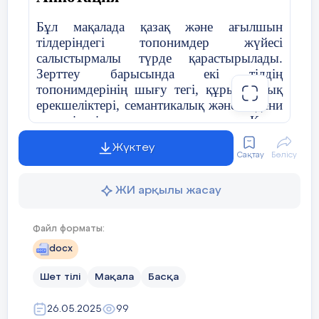
Бұл мақалада қазақ және ағылшын
тілдеріндегі топонимдер жүйесі
салыстырмалы түрде қарастырылады.
Зерттеу барысында екі тілдің
топонимдерінің шығу тегі, құрылымдық
ерекшеліктері, семантикалық және мәдени
аспектілері жан-жақты талданды. Қазақ
топонимдері табиғат құбылыстарымен,
Жүктеу
тұрмыс-салтпен тығыз байланысты болса,
Сақтау
Бөлісу
ағылшын топонимдерінде тарихи,
әлеуметтік және діни факторлар ерекше
ЖИ арқылы жасау
орын алады. Мақалада екі халықтың
мәдениетінің, тілдік жүйесінің және
тарихи тағдырларының ерекшеліктері
Файл форматы:
топонимдік жүйелер арқылы ашып
docx
көрсетіледі. Бұл зерттеу нәтижелері тіл
білімінің этнолингвистика және
Шет тілі
Мақала
Басқа
мәдениеттану салалары үшін маңызды.
26.05.2025
99