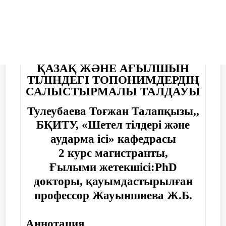
Материалдың қысқаша нұсқасы
ҚАЗАҚ ЖӘНЕ АҒЫЛШЫН
ТІЛІНДЕГІ ТОПОНИМДЕРДІҢ
САЛЫСТЫРМАЛЫ ТАЛДАУЫ
Тулеубаева Тоғжан Талапқызы,,
БҚИТУ, «Шетел тілдері және
аударма ісі» кафедрасы
2 курс магистранты,
Ғылыми жетекшісі:PhD
докторы, қауымдастырылған
профессор Жауыншиева Ж.Б.
Аннотация