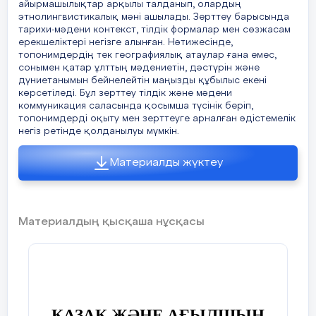
айырмашылықтар арқылы талданып, олардың
ұрпаққа жеткізіп отырады. Қазақ және
этнолингвистикалық мәні ашылады. Зерттеу барысында
ағылшын тілдеріндегі топонимдер жүйесі
тарихи-мәдени контекст, тілдік формалар мен сөзжасам
осы екі халықтың тарихи-мәдени
ерекшеліктері негізге алынған. Нәтижесінде,
кеңістігінің өзіндік ерекшеліктерін
топонимдердің тек географиялық атаулар ғана емес,
танытады.
сонымен қатар ұлттың мәдениетін, дәстүрін және
дүниетанымын бейнелейтін маңызды құбылыс екені
көрсетіледі. Бұл зерттеу тілдік және мәдени
Қазақ халқының топонимдері, ең
коммуникация саласында қосымша түсінік беріп,
алдымен, табиғаттың көріністерін, жер
топонимдерді оқыту мен зерттеуге арналған әдістемелік
бедерінің ерекшеліктерін және тұрмысқа
негіз ретінде қолданылуы мүмкін.
қатысты сипаттарды бейнелейді. Бұл –
көшпелі өмір салтымен тығыз байланысты
Материалды жүктеу
дүниетанымдық ерекшеліктердің айқын
көрінісі. Қазақ жер атауларында сонымен
қатар эпикалық, мифологиялық және
тарихи мазмұн да молынан кездеседі.
Материалдың қысқаша нұсқасы
Ал ағылшын тіліндегі топонимдер тарихи
және әлеуметтік құрылымдардың
күрделілігімен, қала құрылысы мен
шаруашылық жүйесінің ықпалымен
ерекшеленеді. Бұл атаулар кельт, англо-
ҚАЗАҚ ЖӘНЕ АҒЫЛШЫН