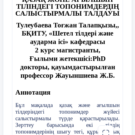
саксон, скандинав және латын тілдерінің
ТІЛІНДЕГІ ТОПОНИМДЕРДІҢ
әсерімен қалыптасқан күрделі тілдік
САЛЫСТЫРМАЛЫ ТАЛДАУЫ
қабаттарды қамтиды.
Тулеубаева Тоғжан Талапқызы,,
Осы зерттеудің мақсаты – қазақ және
БҚИТУ, «Шетел тілдері және
ағылшын тілдеріндегі топонимдердің
аударма ісі» кафедрасы
шығу тегі, құрылымдық және
семантикалық ерекшеліктерін
2 курс магистранты,
салыстырмалы түрде талдау арқылы екі
Ғылыми жетекшісі:PhD
халықтың мәдени-тарихи
докторы, қауымдастырылған
дүниетанымының ерекшеліктерін көрсету.
профессор Жауыншиева Ж.Б.
Мақалада топонимдердің
этнолингвистикалық аспектілері
қарастырылып, олардың тарихи
Аннотация
контекстегі мағынасы мен мәдени мәні
ашылады.
Бұл мақалада қазақ және ағылшын
тілдеріндегі топонимдер жүйесі
Қазақ тіліндегі топонимдер – бұл
салыстырмалы түрде қарастырылады.
халықтың табиғатпен тығыз байланысы
Зерттеу барысында екі тілдің
мен дәстүрлі мәдениетін бейнелейтін
топонимдерінің шығу тегі, құрылымдық
ерекше лексикалық пласт. Қазақ