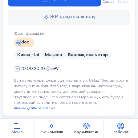
Сақтау
Бөлісу
дамуына мүмкіндік туады.
ЖИ арқылы жасау
Осы кезеңдер бойынша сынып
оқушыларының қазақ тілі сабағында оқу
Файл форматы:
әрекеті қалыптасып, белсенді қызмет етуге
ұмтылады. Бұл әр оқуш
ының дербес
doc
компьютердің және мұғалімнің көмегімен
өзара түсінісу ортасында қазақ тілі
Қазақ тілі
Мақала
Барлық сыныптар
сабағында жаңа білімдерді алуына,
танымдық іс-әрекетін дамытуына
20.00.2020
579
айтарлықтай септігін тигізеді және
Бұл материалды қолданушы жариялаған. Ustaz Tilegi ақпаратты
оқушының танымын, тілдік құзіреттілігін
жеткізуші ғана болып табылады. Жарияланған материалдың
қалыптастыруда бірігіп жұмыс жасаудың
мазмұны мен авторлық құқық толықтай автордың
жоғары түрлеріне көтереді.
жауапкершілігінде. Егер материал авторлық құқықты бұзады
немесе сайттан алынуы тиіс деп есептесеңіз,
Орыс сыныптарында оқушылардың қазақ
шағым қалдыра аласыз
тілі пәнінен білімін бағалау негізінен, екі
түрлі шартқа байланысты. Оның бірі–
түсінгенін дұрыс айта білу, яғни сөйлемді
Меню
ЖИ көмекші
Қауымдастық
Кабинет
дұрыс құрастыру, жеке дыбыстарды, сөз
"Қазақ тілі сабағында ақпараттық