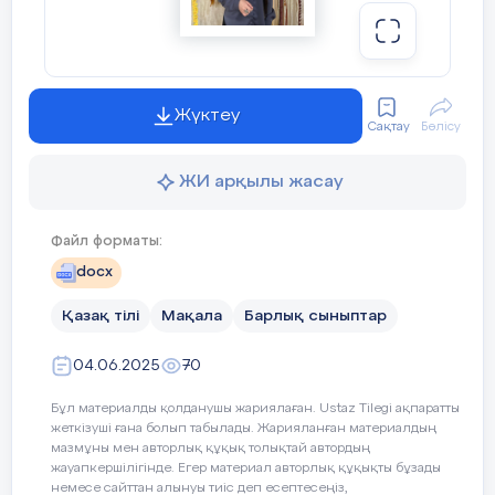
Ақпараттық-коммуникациялық
Жүктеу
технологияларды (АКТ) қолдану қазіргі
Сақтау
Бөлісу
білім беру жүйесінде ерекше маңызды
рөл атқарады. Бұл технологиялар
ЖИ арқылы жасау
оқушылардың білім сапасын арттыруда,
әсіресе, қазақ тілі сабақтарында тиімділігін
Файл форматы:
көрсетеді. Қазақ тілін оқыту барысында
docx
АКТ-ны тиімді пайдалану оқушылардың
тілдік дағдыларын дамытуға,
Қазақ тілі
Мақала
Барлық сыныптар
шығармашылық қабілеттерін жетілдіруге,
сонымен қатар, ақпаратты игеру мен оны
04.06.2025
70
қолдану дағдыларын қалыптастыруға
мүмкіндік береді.
Бұл материалды қолданушы жариялаған. Ustaz Tilegi ақпаратты
жеткізуші ғана болып табылады. Жарияланған материалдың
Алдымен, АКТ-ның қазақ тілі
мазмұны мен авторлық құқық толықтай автордың
сабақтарындағы тиімділігін
жауапкершілігінде. Егер материал авторлық құқықты бұзады
немесе сайттан алынуы тиіс деп есептесеңіз,
қарастырайық. Біріншіден, электрондық