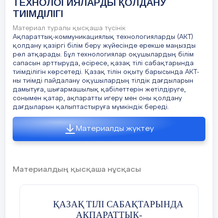
ТЕХНОЛОГИЯЛАРДЫ ҚОЛДАНУ
ТИІМДІЛІГІ
Материал туралы қысқаша түсінік
Ақпараттық-коммуникациялық технологияларды (АКТ)
қолдану қазіргі білім беру жүйесінде ерекше маңызды
рөл атқарады. Бұл технологиялар оқушылардың білім
сапасын арттыруда, әсіресе, қазақ тілі сабақтарында
тиімділігін көрсетеді. Қазақ тілін оқыту барысында АКТ-
ны тиімді пайдалану оқушылардың тілдік дағдыларын
дамытуға, шығармашылық қабілеттерін жетілдіруге,
сонымен қатар, ақпаратты игеру мен оны қолдану
дағдыларын қалыптастыруға мүмкіндік береді.
Материалды жүктеу
Материалдың қысқаша нұсқасы
ҚАЗАҚ
ТІЛІ САБАҚТАРЫНДА
АҚПАРАТТЫҚ-