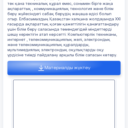
коммуникативтік тұрғыдан ұсына
тек қана техникалық құрал емес, сонымен бірге жаңа
отырып, оқушыларға қазақша тілдік
6. Смағұлова, С. Ақпараттық
ақпараттық , коммуникациялық технология және білім
технологиялардың педагогикалық
қатынасты игерту мақсатын көздейді. Осы
беру жүйесіндегі сабақ берудің жаңаша әдісі болып
үрдісіне әсері. «Ақпараттық жүйелер»
аталған мақсатқа қол жеткізу үшін
отыр. Елбасымыздың Қазақстан халқына жолдауында ХХІ
ғасырда ақпараттық қоғам қажеттілігін қанағаттандыру
республикалық ғылыми-әдістемелік
оқытудың ақпараттық технологияларын
үшін білім беру саласында төмендегідей міндеттерді
журналы, №3(28), 98-105-бб. 2016 ж.
пайдаланған орынды.Сабақ барысында
шешу керектігін атап көрсетті: Компьютерлік техниканы,
ақпараттық-қатынастық технологияны
интернет , телекоммуникациялық желі, электрондық
7. Сүлейменова, М. Қазақ тілі
қолданудың жақсы жақтары:
және телекоммуникациялық құралдарды,
сабағында ақпараттық-коммуникациялық
мультимедиялық электрондық оқулықтарды оқу
үрдісіне тиімді пайдалану арқылы білім сапасын көтеру.
технологияларды қолданудың әдістемесі.
1.
Түрлі – түсті иллюстрациялар, ұлттық
Білім беру технологиялары, №6(12), 57-
музыка, анимациялар есте сақтау
Материалды жүктеу
62-бб. 2017 ж.
үрдісі үшін тиімді.
2.Әр сабақта сөйлеу әрекетінің бес түрі де
қолданылады: тыңдалым,
сөйлесім, оқылым, жазылым, айтылым.
3.Әр сабақ төмендегілерді қамтиды: