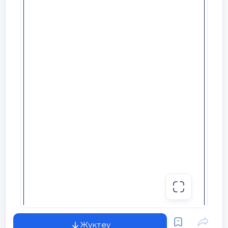
а) компьютермен үзіліссіз тілдік қарым –
қатынас;
ә) бірнеше рет тыңдау мен оқып – білген
материалды қайталаудың арқасында
дағдыларды машықтандырғанға дейін
меңгертіледі.
4.Компьютер оқушының өзіндік
жұмысын ұйымдастырады.
5.Компьютер оқытудың аудио және бейне
құралдардың мүмкіндіктерін
табысты байланыстырады.
6.Компьютерлік желілермен жұмыс істеу
арқылы оқушылардың тілдік
сауаттылығы, шығармашылық
потенциалының, тілдік құзіреттілігінің
Жүктеу