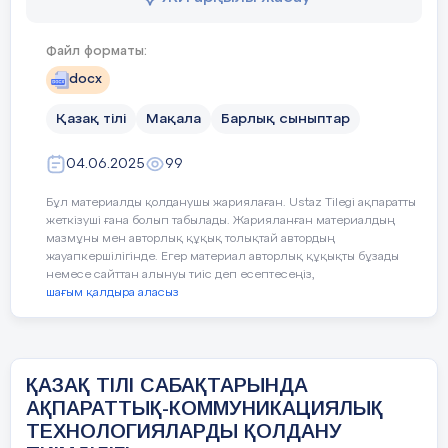
Үйден
оқушылардың білім сапасын арттыруда,
•
1-сурет. – сын есімді оқыту.
әсіресе, қазақ тілі сабақтарында тиімділігін
Файл форматы:
көрсетеді. Қазақ тілін оқыту барысында
docx
АКТ-ны тиімді пайдалану оқушылардың
тілдік дағдыларын дамытуға,
Қазақ тілі
Мақала
Барлық сыныптар
шығармашылық қабілеттерін жетілдіруге,
сонымен қатар, ақпаратты игеру мен оны
04.06.2025
99
қолдану дағдыларын қалыптастыруға
мүмкіндік береді.
Бұл материалды қолданушы жариялаған. Ustaz Tilegi ақпаратты
жеткізуші ғана болып табылады. Жарияланған материалдың
Алдымен, АКТ-ның қазақ тілі
мазмұны мен авторлық құқық толықтай автордың
сабақтарындағы тиімділігін
жауапкершілігінде. Егер материал авторлық құқықты бұзады
немесе сайттан алынуы тиіс деп есептесеңіз,
қарастырайық. Біріншіден, электрондық
шағым қалдыра аласыз
оқулықтар мен мультимедиялық
ресурстарды пайдалану оқушылардың
сабаққа деген қызығушылығын
арттырады. Мысалы, қазақ тіліндегі
ҚАЗАҚ ТІЛІ САБАҚТАРЫНДА
интерактивті жаттығулар мен ойындар
2-сурет. – Сын есімнің түрлерін
АҚПАРАТТЫҚ-КОММУНИКАЦИЯЛЫҚ
оқушылардың тілдік материалды
оқыту жолдары.
ТЕХНОЛОГИЯЛАРДЫ ҚОЛДАНУ
меңгеруін жеңілдетеді. Олар өздерінің