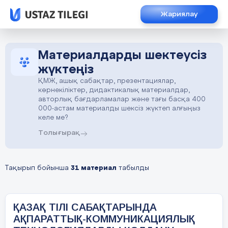
Жариялау
Материалдарды шектеусіз
жүктеңіз
ҚМЖ, ашық сабақтар, презентациялар,
көрнекіліктер, дидактикалық материалдар,
авторлық бағдарламалар және тағы басқа 400
000-астам материалды шексіз жүктеп алғыңыз
келе ме?
Толығырақ
Тақырып бойынша
31 материал
табылды
ҚАЗАҚ ТІЛІ САБАҚТАРЫНДА
АҚПАРАТТЫҚ-КОММУНИКАЦИЯЛЫҚ