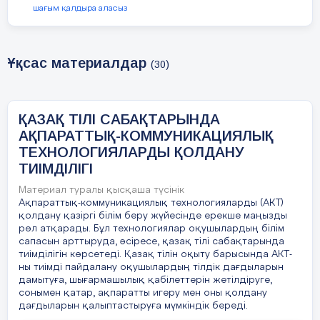
шағым қалдыра аласыз
оқулықтар мен мультимедиялық
ресурстарды пайдалану оқушылардың
сабаққа деген қызығушылығын
Ұқсас материалдар
арттырады. Мысалы, қазақ тіліндегі
(30)
интерактивті жаттығулар мен ойындар
оқушылардың тілдік материалды
меңгеруін жеңілдетеді. Олар өздерінің
ҚАЗАҚ ТІЛІ САБАҚТАРЫНДА
білім деңгейін тексеруге, қателіктерін
АҚПАРАТТЫҚ-КОММУНИКАЦИЯЛЫҚ
түзетуге және нәтижелерін көруге
ТЕХНОЛОГИЯЛАРДЫ ҚОЛДАНУ
мүмкіндік алады.
ТИІМДІЛІГІ
Екіншіден, интернет ресурстарының
Материал туралы қысқаша түсінік
кең көлемі оқушыларға қазақ тілінде
Ақпараттық-коммуникациялық технологияларды (АКТ)
қосымша ақпарат алуға мүмкіндік береді.
қолдану қазіргі білім беру жүйесінде ерекше маңызды
рөл атқарады. Бұл технологиялар оқушылардың білім
Әр түрлі сайттар, видео-сабақтар,
сапасын арттыруда, әсіресе, қазақ тілі сабақтарында
подкасттар мен онлайн курстар
тиімділігін көрсетеді. Қазақ тілін оқыту барысында АКТ-
оқушылардың тілдік қорын байытуға,
ны тиімді пайдалану оқушылардың тілдік дағдыларын
тыңдалым және айтылым дағдыларын
дамытуға, шығармашылық қабілеттерін жетілдіруге,
сонымен қатар, ақпаратты игеру мен оны қолдану
дамытуға септігін тигізеді. Мысалы,
дағдыларын қалыптастыруға мүмкіндік береді.
Canva — бұл графикалық дизайнға