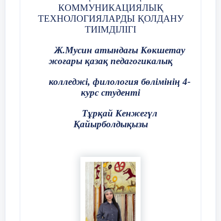
КОММУНИКАЦИЯЛЫҚ
ТЕХНОЛОГИЯЛАРДЫ ҚОЛДАНУ
ТИІМДІЛІГІ
Ж.Мусин атындағы Көкшетау
жоғары қазақ педагогикалық
колледжі, филология бөлімінің 4-
курс студенті
Тұрқай Кенжегүл
Қайырболдықызы