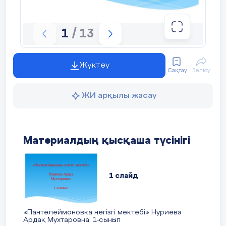
1
/ 13
Жүктеу
Сақтау
Бөлісу
ЖИ арқылы жасау
Материалдың қысқаша түсінігі
1 слайд
«Пантелеймоновка негізгі мектебі» Нуриева
Ардақ Мухтаровна. 1-сынып