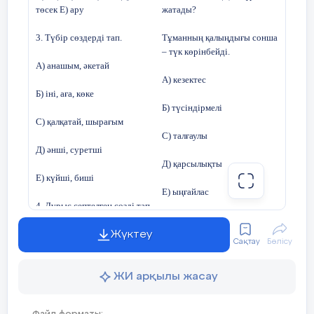
төсек Е) ару
жатады?
3. Түбір сөздерді тап.
Тұманның қалыңдығы сонша
– түк көрінбейді.
А) анашым, әкетай
А) кезектес
Б) іні, аға, көке
Б) түсіндірмелі
С) қалқатай, шырағым
С) талғаулы
Д) әнші, суретші
Д) қарсылықты
Е) күйші, биші
Е) ыңғайлас
4. Дұрыс септелген сөзді тап.
22. «Не, немесе, яки» қай
А) автомобилден
салаластың шылаулары?
Жүктеу
Сақтау
Бөлісу
Б) автобуске
А) қарсылықты Б) кезектес
ЖИ арқылы жасау
С) трамвайбен
С) қарсылықты Д) талғаулы
Е) себеп-салдар