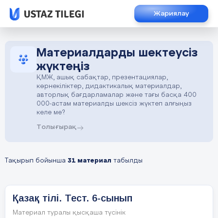
Жариялау
Материалдарды шектеусіз
жүктеңіз
ҚМЖ, ашық сабақтар, презентациялар,
көрнекіліктер, дидактикалық материалдар,
авторлық бағдарламалар және тағы басқа 400
000-астам материалды шексіз жүктеп алғыңыз
келе ме?
Толығырақ
Тақырып бойынша
31 материал
табылды
Қазақ тілі. Тест. 6-сынып
Материал туралы қысқаша түсінік