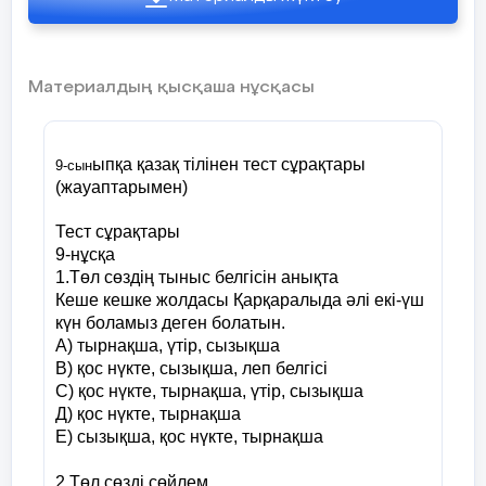
С) толымсыз
Д) толымды
Материалдың қысқаша нұсқасы
Е) хабарлы
ыпқа қазақ тілінен тест сұрақтары
9-сын
7.Мемлекеттік тудағы қыран
(жауаптарымен)
құс ненің белгісі?
Жауабы:
Тест сұрақтары
А) бейбітшіліктің
9-нұсқа
1.Төл сөздің тыныс белгісін анықта
Б) тазалықтың
Кеше кешке жолдасы Қарқаралыда әлі екі-үш
күн боламыз деген болатын.
С)адалдықтың
А) тырнақша, үтір, сызықша
Д) бостандықтың
В) қос нүкте, сызықша, леп белгісі
С) қос нүкте, тырнақша, үтір, сызықша
Е) тыныштықтың
Д) қос нүкте, тырнақша
Е) сызықша, қос нүкте, тырнақша
8. Сидней олимпиадасының
чемпионы кім?
2.Төл сөзді сөйлем