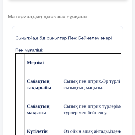
Материалдың қысқаша нұсқасы
Сынып:4а,ә.б,в сыныптар Пән: Бейнелеу өнері
Пән мұғалімі:
Мерзімі
Сабақтың
Сызық пен штрих.Әр түрлі заттар
тақырыбы
сызықтың маңызы.
Сабақтың
Сызық пен штрих түрлерімен та
мақсаты
түрлерімен бейнелеу.
Күтілетін
Өз ойын ашақ айтады,ізденеді,пікі