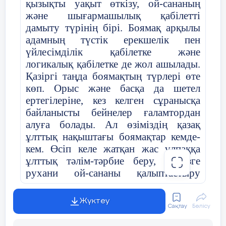
қызықты уақыт өткізу, ой-сананың
және шығармашылық қабілетті
дамыту түрінің бірі. Боямақ арқылы
адамның түстік ерекшелік пен
үйлесімділік қабілетке және
логикалық қабілетке де жол ашылады.
Қазіргі таңда боямақтың түрлері өте
көп. Орыс және басқа да шетел
ертегілеріне, кез келген сұранысқа
байланысты бейнелер ғаламтордан
алуға болады. Ал өзіміздің қазақ
ұлттық нақыштағы боямақтар кемде-
кем. Өсіп келе жатқан жас ұлпаққа
ұлттық тәлім-тәрбие беру, елімізге
рухани ой-сананы қалыптастыру
мақсатында «Қазақ ұлттық нақыштағы
боямақтардың» пайдасы көп деп
Жүктеу
ойлаймын.
«Қазақ ұлттық
Сақтау
Бөлісу
нақыштағы боямақтар»
атты