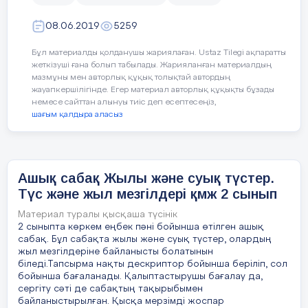
2 мин
08.06.2019
5259
Топқа бөлу.
Бұл материалды қолданушы жариялаған. Ustaz Tilegi ақпаратты
жеткізуші ғана болып табылады. Жарияланған материалдың
5 мин
мазмұны мен авторлық құқық толықтай автордың
жауапкершілігінде. Егер материал авторлық құқықты бұзады
немесе сайттан алынуы тиіс деп есептесеңіз,
Үй тапсырмасы
шағым қалдыра аласыз
байланысты сұр
қойылады.
Бояулар туралы 
Ашық сабақ Жылы және суық түстер.
білдіңдер?
Түс және жыл мезгілдері қмж 2 сынып
Бояуларды қала
Материал туралы қысқаша түсінік
ажыратамыз?
2 сыныпта көркем еңбек пәні бойынша өтілген ашық
сабақ. Бұл сабақта жылы және суық түстер, олардың
жыл мезгілдеріне байланысты болатынын
біледі.Тапсырма нақты дескриптор бойынша беріліп, сол
бойынша бағаланады. Қалыптастырушы бағалау да,
сергіту сәті де сабақтың тақырыбымен
15 мин
Негізгі бөлім
Жаңа сабақ
байланыстырылған. Қысқа мерзімді жоспар