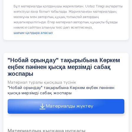
1
топ- 
Бұл материалды қолданушы жариялаған. Ustaz Tilegi ақпаратты
жеткізуші ғана болып табылады. Жарияланған материалдың
таңдаға
мазмұны мен авторлық құқық толықтай автордың
жауапкершілігінде. Егер материал авторлық құқықты бұзады
2 топ-« суы
немесе сайттан алынуы тиіс деп есептесеңіз,
шағым қалдыра аласыз
т
аңдаға
3 топ-«Ауа
"Нобай орындау" тақырыбына Көркем
таңдаға
еңбек пәнінен қысқа мерзімді сабақ
жоспары
4 топ-«Жыл
Материал туралы қысқаша түсінік
"Нобай орындау" тақырыбына Көркем еңбек пәнінен
таңдағандар 
қысқа мерзімді сабақ жоспары
Материалды жүктеу
Сонымен
психологи
айтып өт
Материалдың қысқаша нұсқасы