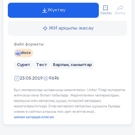
Жүктеу
Сақтау
Бөлісу
ЖИ арқылы жасау
Файл форматы:
docx
Сурет
Тест
Барлық сыныптар
23.05.2019
9676
Бұл материалды қолданушы жариялаған. Ustaz Tilegi ақпаратты
жеткізуші ғана болып табылады. Жарияланған материалдың
мазмұны мен авторлық құқық толықтай автордың
жауапкершілігінде. Егер материал авторлық құқықты бұзады
немесе сайттан алынуы тиіс деп есептесеңіз,
шағым қалдыра аласыз