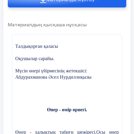
Материалды жүктеу
Материалдың қысқаша нұсқасы
Талдықорған қаласы
Оқушылар сарайы.
Мүсін өнері үйірмесінің жетекшісі:
Абдурахманова Әсел Нурдиллиқызы
Өнер - өмір өрнегі.
Өнер - халықтың табиғи шежіресі.Осы өнер