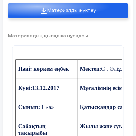
Сызық пен штри
Материалды жүктеу
түрлі заттардың
көрсетудегі сыз
маңызы.
Материалдың қысқаша нұсқасы
Топпен,жұппен
«Ойлан,жұптас,п
6 мин
Пәні: көркем еңбек
Мектеп
:C . Әліұлы а
«Натюрморт
жанрын»сызық
түрлерімен бейн
Күні:13.12.2017
Мұғалімнің есімі:
Аб
6мин
Сынып:
1 «а»
Қатысқандар саны:
Сабақтың
Жылы және суық түст
тақырыбы