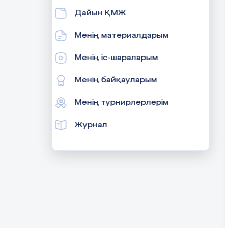
Дайын ҚМЖ
Менің материалдарым
Менің іс-шараларым
Менің байқауларым
Менің турнирлерлерім
Журнал