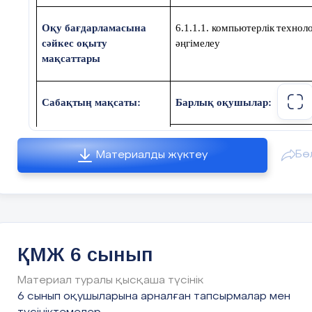
О
қу бағдарламасына
6.1.1.1. ком
пь
ю
терлік
те
хнол
сәйкес оқыту
әңгім
е
леу
мақсаттары
Сабақтың мақсаты:
Барлық оқушылар:
Есептеу техникасының даму
Бө
Материалды жүктеу
Көптеген оқушылар
:
Есептеу техникасының дамуы
ҚМЖ 6 сынып
Кейбір оқушылар:
Материал туралы қысқаша түсінік
6 сынып оқушыларына арналған тапсырмалар мен