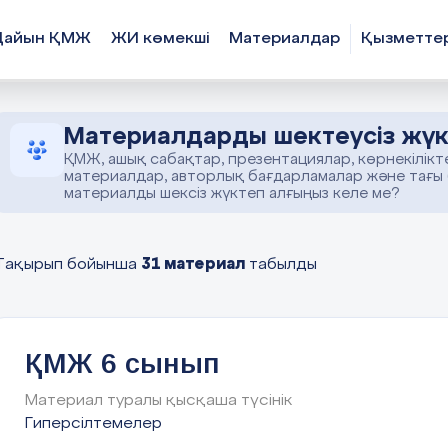
Дайын ҚМЖ
ЖИ көмекші
Материалдар
Қызметте
Материалдарды шектеусіз жүк
ҚМЖ, ашық сабақтар, презентациялар, көрнекілікт
материалдар, авторлық бағдарламалар және тағы
материалды шексіз жүктеп алғыңыз келе ме?
31 материал
Тақырып бойынша
табылды
ҚМЖ 6 сынып
Материал туралы қысқаша түсінік
Гиперсілтемелер