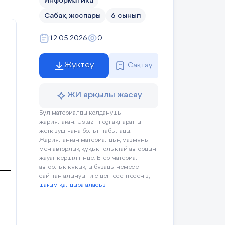
Информатика
Сабақ жоспары
6 сынып
12.05.2026
0
Жүктеу
Сақтау
ЖИ арқылы жасау
Бұл материалды қолданушы
жариялаған. Ustaz Tilegi ақпаратты
жеткізуші ғана болып табылады.
Жарияланған материалдың мазмұны
мен авторлық құқық толықтай автордың
жауапкершілігінде. Егер материал
авторлық құқықты бұзады немесе
сайттан алынуы тиіс деп есептесеңіз,
шағым қалдыра аласыз