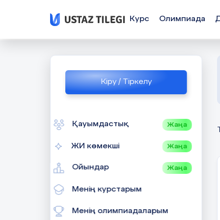
Курс
Олимпиада
Кіру / Тіркелу
Қауымдастық
Жаңа
ЖИ көмекші
Жаңа
Ойындар
Жаңа
Менің курстарым
Менің олимпиадаларым