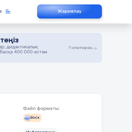
р
Жариялау
теңіз
ер, дидактикалық
Толығырақ
 басқа 400 000-астам
Файл форматы:
docx