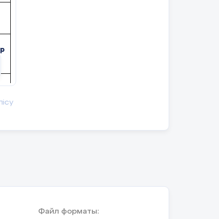
ар
лісу
ам
ту
Файл форматы:
а