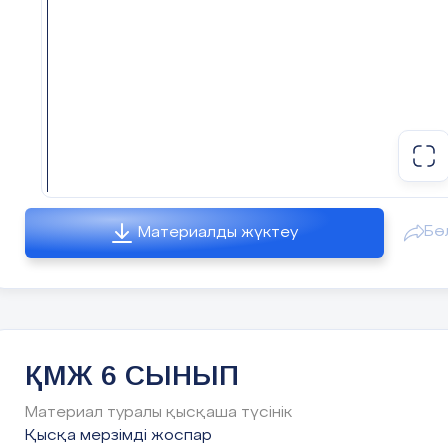
уақыт
Сабақтың
Ұйымдастыру кезеңі.
басы
Сәлемдесу, сабаққа қатысуды текс
"Қуаныш шеңбері" әдісі
оқушылардың бір-біріне ж
тілектерімен сыныпта көңілді көңі
қалыптасады.
Бө
Материалды жүктеу
Үй тапсырмасын тексеру
Сабақтың
Жаңа сабаққа кіріспе.
ортасы
"Миға шабуыл" әдісі. Сұрақтар:
ҚМЖ 6 СЫНЫП
1) мәтіндік редакторда сілтемені 
Материал туралы қысқаша түсінік
жасауға болады?
Қысқа мерзімді жоспар