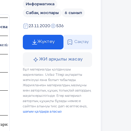
сіне
Информатика
Сабақ жоспары
6 сынып
Интербелс
Мұғалімнің
еу
ақпаратын
23.11.2020
536
оспары
тыңдайды
ады?
оқулық
Жүктеу
Сақтау
Өз нұсқаларын
желілер
ұсынады
арды
ЖИ арқылы жасау
ірге
ция,
Бұл материалды қолданушы
жариялаған. Ustaz Tilegi ақпаратты
жеткізуші ғана болып табылады.
Жарияланған материалдың мазмұны
тағы
мен авторлық құқық толықтай автордың
ерді
жауапкершілігінде. Егер материал
Қатыспағандар
авторлық құқықты бұзады немесе
саны
сайттан алынуы тиіс деп есептесеңіз,
шағым қалдыра аласыз
тарихы