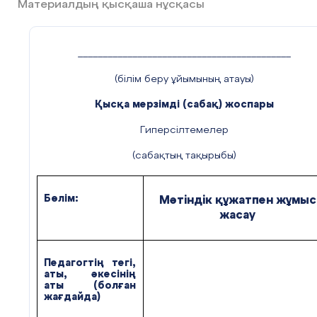
Материалдың қысқаша нұсқасы
___________________________________________
(білім беру ұйымының атауы)
Қысқа мерзімді (сабақ) жоспары
Гиперсілтемелер
(сабақтың тақырыбы)
Бөлім:
Мәтіндік құжатпен жұмыс
жасау
Педагогтің тегі,
аты, әкесінің
аты (болған
жағдайда)