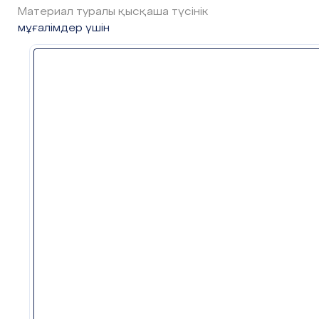
гиперсілтемелерді қал
Материал туралы қысқаша түсінік
ұйымдастыру керектігі
мұғалімдер үшін
түсіндіру
"Еңбекқорлық пен кәсі
Құндылықтарды
біліктілік" құндылығы мәтінд
дарыту
құжатпен ұқыпты жән
жауапты жұмыс
гиперсілтемелерді дұр
ресімдеу, сондай-а
ақпаратты ұсынуды
құрылымы мен сапасын
мұқият қарау арқыл
қалыптасады
Сабақтың барысы
Сабақтың
Педагогтің әрекеті
кезеңі/