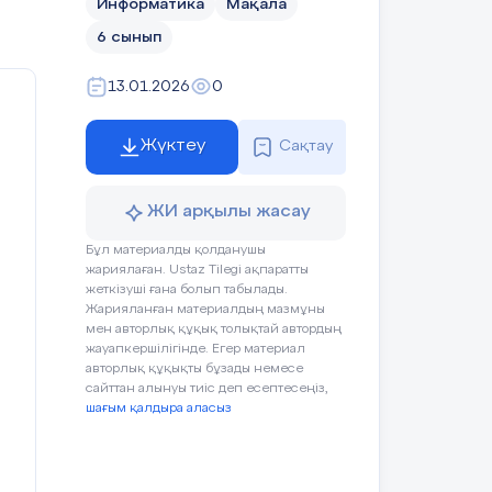
Информатика
Мақала
пьютердің маңыздылығы туралы пікірімен
- әрекеттердің
- әрекеттердің
дұрыс реттілігін
6 сынып
дұрыс реттілігін
анықтайды
анықтайды
13.01.2026
0
(2 ұпай)
-
Жүктеу
Сақтау
тұжырымдардың
ақиқаттылығын
анықтайды;
ЖИ арқылы жасау
-
Оқушының
Бағалау
Ресурстар
Бұл материалды қолданушы
тұжырымдардың
(1 ұпай)
әрекеті
жариялаған. Ustaz Tilegi ақпаратты
ақиқаттылығын
жеткізуші ғана болып табылады.
https://wo
анықтайды;
Жарияланған материалдың мазмұны
мен авторлық құқық толықтай автордың
Сергіту
жауапкершілігінде. Егер материал
1.Мұғаліммен
жаттығуларын
авторлық құқықты бұзады немесе
- функционалдық
амандасады.
орындайды
сайттан алынуы тиіс деп есептесеңіз,
сауаттылық
шағым қалдыра аласыз
тапсырмасын
2.Сабақтың
орындайды
тақырыбын
дәптерге
(1 ұпай)