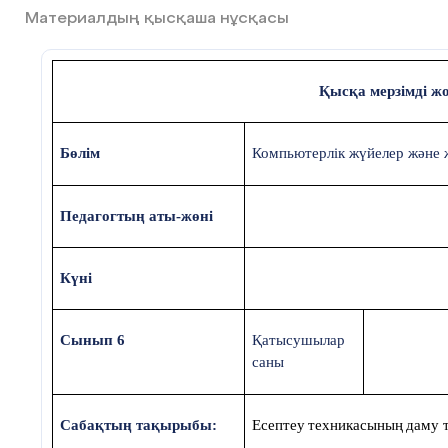
2) бір мәтіндік құжаттан екінші
Материалдың қысқаша нұсқасы
ауысудың қандай әдістерін білесіз?
3) көлемді құжаттармен жұмыс іст
Қысқа мерзімді ж
кезінде бір тараудан екінші тарауға
жылдам көшу қалай жүзеге асырыл
Бөлім
Компьютерлік жүйелер және 
Жаңа материалды меңгеру.
Оқулықпен жұмыс.
Мұғалім оқушыл
жаңа ақпаратпен таныстырады, б
Педагогтың аты-жөні
талқылайды (бейнежазба, презента
флипчарт қолдануға болады).
Күні
Оқушылар дәптерлеріне оқулық
жаңа материалдан термин сөзд
жазады.
Сынып 6
Қатысушылар
саны
Жеке жұмыс
Сабақтың тақырыбы:
Ес
е
птеу
тех
ни
касының
даму 