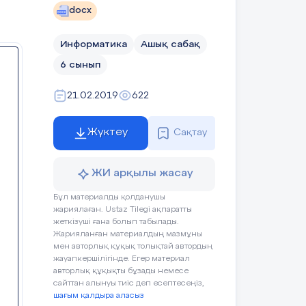
ай
docx
н
Информатика
Ашық сабақ
6 сынып
би
ік
21.02.2019
622
е
,
Жүктеу
Сақтау
ыс
қ
ң
ЖИ арқылы жасау
а
ы
Бұл материалды қолданушы
жариялаған. Ustaz Tilegi ақпаратты
жеткізуші ғана болып табылады.
Жарияланған материалдың мазмұны
мен авторлық құқық толықтай автордың
жауапкершілігінде. Егер материал
авторлық құқықты бұзады немесе
сайттан алынуы тиіс деп есептесеңіз,
Оқушының
Бағалау
шағым қалдыра аласыз
әрекеті