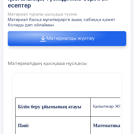
есептер
тексеру
Материал туралы қысқаша түсінік
Материал басқа мұғалімдерге ашық сабаққа қажет
Өткенді қайталау
болады деп ойлаймын
11 есеп. Үй тапсырмасы
№
Материалды жүктеу
Үй 
Өткен
оқы
білімді
еске
Материалдың қысқаша нұсқасы
түсіру
Білім беру ұйымының атауы
Қызылжар ЖОББМ
Пәні:
Математика