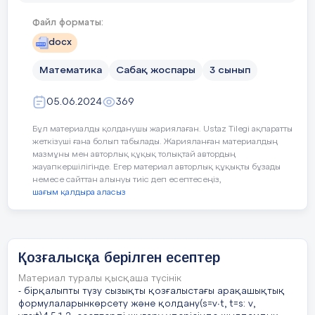
1
10
11
12
13
ʋжақ. = ʋ1 – ʋ2
Файл форматы:
Сабақ
Сабақтың
docx
2
20
21
22
23
Әжейді қуып жету үшін Әлияға алғашында
кезеңі//
олардың арасында болған 200 м
тың
Математика
Сабақ жоспары
3 сынып
арақашықтықты жүріп өтуі қажет.
ортасы
уақыты
3
30
31
32
33
05.06.2024
369
200 : 50 = 4 (мин)
Та
Сабақ
Сабаққа дайындық жасау.
ор
Бұл материалды қолданушы жариялаған. Ustaz Tilegi ақпаратты
жеткізуші ғана болып табылады. Жарияланған материалдың
тың басы
Психологиялық ахуалды жақсарту
Өзіндік
жұмыс
мазмұны мен авторлық құқық толықтай автордың
жауапкершілігінде. Егер материал авторлық құқықты бұзады
5 минут
2-тапсырма
№
немесе сайттан алынуы тиіс деп есептесеңіз,
7 есеп
№
шағым қалдыра аласыз
Сабаққа қажетті заттарды түгендету
Есепті шығар
Иә, ең биік қамал бола алады
Шешуі:
Себебі: Серіктің қамалы-25мм
Өткенді
Өткенді пысықтау
Қозғалысқа берілген есептер
ʋж = ʋ1– ʋ2 = 120 – 100 = 20(м/мин)
пысықтау
Бауыржанның қамалы-15мм
Материал туралы қысқаша түсінік
160 : 20 = 8(мин)
- бірқалыпты түзу сызықты қозғалыстағы арақашықтық
5 минут
Арманның қамалы-12мм
формулаларынкөрсету және қолдану(s=v∙t, t=s: v,
Үй тапсырмасы