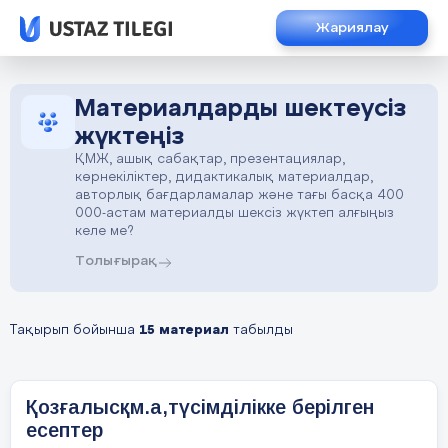
Жариялау
Материалдарды шектеусіз
жүктеңіз
ҚМЖ, ашық сабақтар, презентациялар,
көрнекіліктер, дидактикалық материалдар,
авторлық бағдарламалар және тағы басқа 400
000-астам материалды шексіз жүктеп алғыңыз
келе ме?
Толығырақ
Тақырып бойынша
15 материал
табылды
Қозғалысқм.а,түсімділікке берілген
есептер