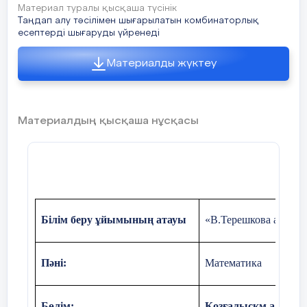
Материал туралы қысқаша түсінік
Таңдап алу тәсілімен шығарылатын комбинаторлық
есептерді шығаруды үйренеді
Материалды жүктеу
Материалдың қысқаша нұсқасы
Білім беру ұйымының атауы
«В.Терешкова атынд
Пәні:
Математика
Бөлім:
Қозғалысқм.а,түсімд