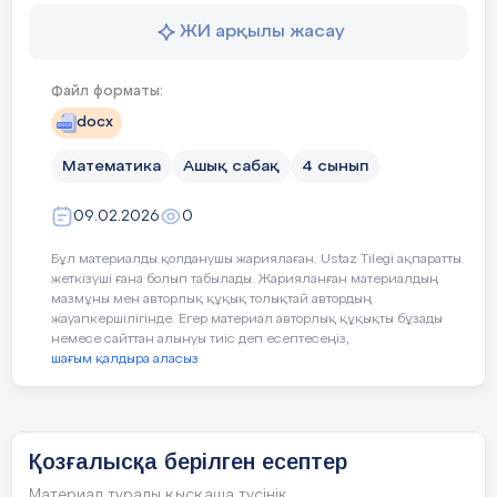
Сабақтың мақсаты:
Бір бағыттағы қуып
Жеңеді,тең түседі,жеңіледі
ЖИ арқылы жасау
Жеңіледі, жеңеді,тең түседі
Құндылық
Заң және тәртіп
Файл форматы:
Жеңіледі,тең түседі,жеңеді
«Бірлік пен жасамп
docx
Тең түседі,жеңеді,жеңіледі
Математика
Ашық сабақ
4 сынып
Сабақтың барысы
Тең түседі,жеңіледі,жеңеді.
09.02.2026
0
ЕБҚ
Сабақ
Педагогтің іс-әрекеті
Бұл материалды қолданушы жариялаған. Ustaz Tilegi ақпаратты
жеткізуші ғана болып табылады. Жарияланған материалдың
кезеңі/
3 есеп
№
мазмұны мен авторлық құқық толықтай автордың
жауапкершілігінде. Егер материал авторлық құқықты бұзады
Уақыты
4,7,9,1.
Сан
немесе сайттан алынуы тиіс деп есептесеңіз,
шағым қалдыра аласыз
41 5)14 9)71 13)91
Сабақ
Мұғалім
оқушылармен
сәлемдеседі,
оқушыларды
түгендейді.
47 6)11 10) 74 14)94
тың
Ұйымдастыру
кезеңі:
Қозғалысқа берілген есептер
басы
49 7)17 11)77 15)97
(Ұ)
Психологиялық
ахуал
ЖИ
Материал туралы қысқаша түсінік