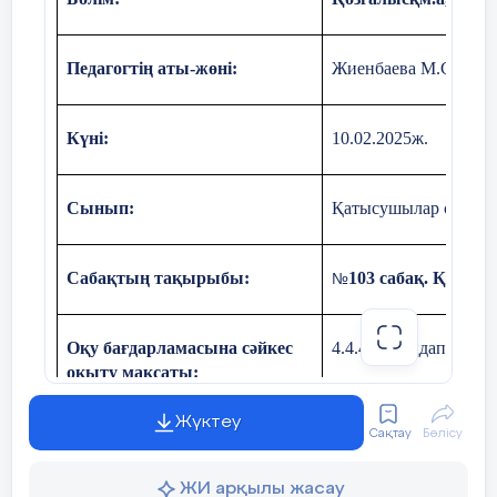
Педагогтің аты-жөні:
Жиенбаева М.С.
К
үні:
10.02.2025ж.
Сынып:
Қатысушылар саны:
Сабақтың тақырыбы:
103 сабақ. Қорыт
№
Оқу бағдарламасына сәйкес
4.4.4.1 «таңдап алу»
оқыту мақсаты:
Жүктеу
Сақтау
Бөлісу
Сабақтың мақсаты
Таңдап алу тәсіліме
үйренеді
ЖИ арқылы жасау