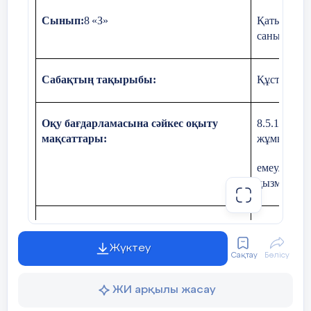
Сынып:
8
«З»
Қатысушы
саны:
Сабақтың тақырыбы:
Құстар таб
Оқу бағдарламасына сәйкес оқыту
8.5.1.5 – 
мақсаттары:
жұмыстард
емеулік шы
қызметін б
Сабақтың мақсаты
:
Мәтінд
бойынш
Жүктеу
Сақтау
Бөлісу
және 
ЖИ арқылы жасау