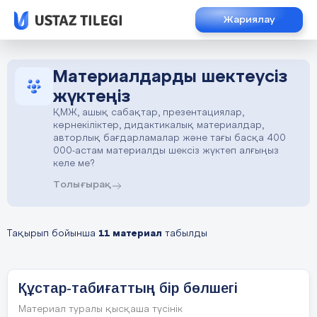
Жариялау
Материалдарды шектеусіз
жүктеңіз
ҚМЖ, ашық сабақтар, презентациялар,
көрнекіліктер, дидактикалық материалдар,
авторлық бағдарламалар және тағы басқа 400
000-астам материалды шексіз жүктеп алғыңыз
келе ме?
Толығырақ
Тақырып бойынша
11 материал
табылды
Құстар-табиғаттың бір бөлшегі
Материал туралы қысқаша түсінік