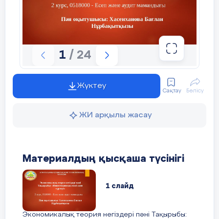
1
/ 24
Жүктеу
Сақтау
Бөлісу
ЖИ арқылы жасау
«Ақтөбе орта мектебі» КММ 5 «Ә»
класс оқушысы
Материалдың қысқаша түсінігі
Бердіғали Таңсұлу Жидебайқызына
1 слайд
мінездеме
Экономикалық теория негіздері пәні Тақырыбы: