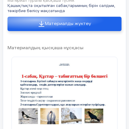
Материал туралы қысқаша түсінік
тапсырмалары:
Қашықтықта оқытылған сабақтарымның бірін салдым,
тәжірбие бөлісу мақсатында
- Құстар туралы
негізгі ұғымдарды
Материалды жүктеу
қайталау.
- Сабақтың мақсаты
мен міндеттерін
Материалдың қысқаша нұсқасы
түсіндіру.
Сабақтың ортасы
Мәтінмен
Дескрипто
(25 минут), Жаңа
жұмыс
Оқушылар 
сабақ
Құстардың
ойларын
табиғаттағы рөлі
талқылайд
туралы
б
мәтін
қорғауда