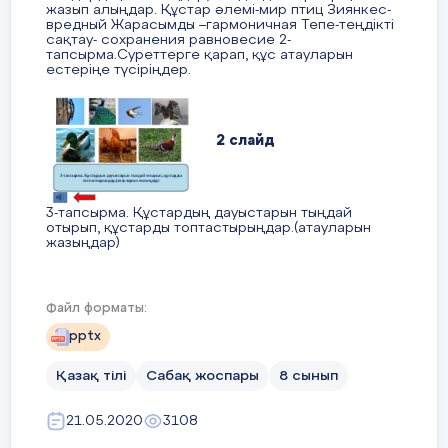
сипаттамасын
жазып алыңдар. Құстар әлемі-мир птиц Зиянкес-
Оқушылар 
жазыңыз.
вредный Жарасымды –гармоничная Тепе-теңдікті
ойларын
сақтау- сохранения равновесие 2-
тапсырма.Суреттерге қарап, құс атауларын
жазады,
естеріңе түсіріңдер.
талқылайд
б
2 слайд
қорғауда
белсенділік
танытады- 
2-тапсырма
3-тапсырма. Құстардың дауыстарын тыңдай
отырып, құстарды топтастырыңдар.(атауларын
жазыңдар)
Құстардың
Дескрипто
табиғаттағы рөлін
талдау.
Оқушылар 
Файл форматы:
3 слайд
ойларын
(7 минут)
pptx
жазады-1 б
Қазақ тілі
Сабақ жоспары
8 сынып
Берілген мәтінді
4-тапсырма. Мәтінді мұқият оқыңдар, сұрақтарға
Талқылайд
оқып, құстардың
жауап беріңдер. Құстар-табиғаттың бір бөлшегі.
балл
Олар табиғатқа сән береді.Ғалымдардың
21.05.2020
3108
айтуынша, елімізде құстардың саны 600-ден
табиғаттағы
асады. Жыртқыш құстардан бастап көл құстары,