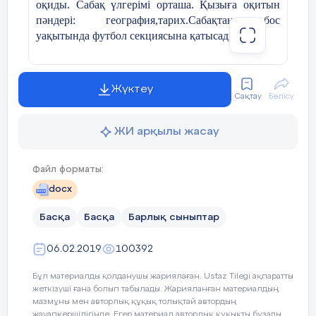
оқиды. Сабақ үлгерімі орташа. Қызыға оқитын
пәндері: география,тарих.Сабақтан бос
уақытында футбол секциясына қатысады.
Оқушылар 
жұмысын
Арсеннің мінезі ашық, жайдарлы, көпшіл,
орындайды
кластастарының арасында сыйлы. Үлкенді
Жүктеу
сыйлап, кішіге қамқор бола біледі.
Сақтау
Бөлісу
Оқушылар алған
Мектеп шараларына белсенді қатысып қана
ЖИ арқылы жасау
білімін ары қарай
қоймай, мектеп өміріне жауапкершілікпен
шыңдау
қарайды. Сынып ішінде туып жатқан
мақсатында
Файл форматы:
қиындықтарды тез шеше біліп, қолдау көрсетуге
мұғалім үй
дайын тұрады. Оқу барысында білім деңгейі
docx
тапсырмасын
орташа, себебі көп кітап оқығанды ұнатады, өз
береді
.
Басқа
Басқа
Барлық сыныптар
білімін жан – жақты жетілдіреді.
Аманкосов Арсен алдағы уақытта елін сүйер,
06.02.2019
100392
Отанға адал еңбек ететін, сенімді азамат
Бұл материалды қолданушы жариялаған. Ustaz Tilegi ақпаратты
болатынына үміт артамыз.
жеткізуші ғана болып табылады. Жарияланған материалдың
мазмұны мен авторлық құқық толықтай автордың
жауапкершілігінде. Егер материал авторлық құқықты бұзады