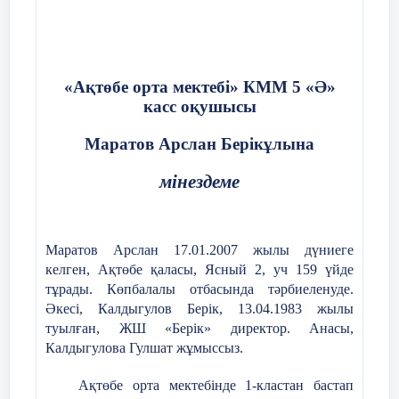
Сабақтың соңы
Кері байланыс
Оқушылар
«Ақтөбе орта мектебі» КММ 5 «Ә»
(10 минут),
білімдерін
касс оқушысы
Жалғастырыңыз:
сараптайды
Қорытынды,
рефлексия
Маратов Арслан Берікұлына
Маған ... қызықты
жүргізеді.
Ой толғаныс,
болды
Тақырып
мінездеме
бойынша н
Кері байланыс
Бұл ... қиындық
білетінін, н
туғызды
білгісі
Маратов Арслан
17.01.2007 жылы дүниеге
келетінін, 
Осы ... мені
келген,
Ақтөбе қ
аласы
, Ясный 2, уч 159
үйде
білгенін
ойландырды
тұрады. Көпбалалы отбасында тәрбиеленуде.
жазады-1 б
Ә
кесі, Калдыгулов Берік
, 13.04.1983 ж
ылы
туылған
, ЖШ «Берік»
директор
. А
насы,
Үйге тапсырма
Калдыгулова Гулшат жұмыссыз.
Ақтөбе орта мектебінде 1-кластан бастап