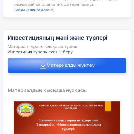
немесе сайттан алынуы тиіс деп есептесеңіз,
шағым қалдыра аласыз
Мектеп директоры Г.У. Габдрахманова
Класс жетекші Р.Б.Жансугирова
Инвестицияның мәні және түрлері
Материал туралы қысқаша түсінік
Инвестиция туралы түсінік беру
Материалды жүктеу
Материалдың қысқаша нұсқасы