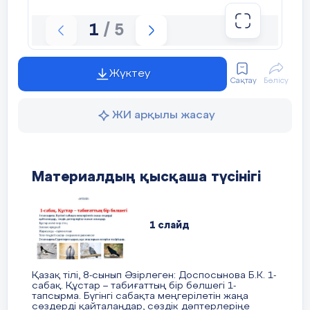
белсенділік
оқу (5 минут)
танытады-1
1
/ 5
Жүктеу
Сақтау
Бөлісу
Дескрипто
ЖИ арқылы жасау
Оқушылар 
ойларын
1-тапсырма
жазады-1 б
Материалдың қысқаша түсінігі
Құстардың
талқылайд
түрлерін анықтау. (5
минут)
1 слайд
Мәтіннен
құстардың түрлерін
анықтап,
Қазақ тілі, 8-сынып Әзірлеген: Доспосынова Б.К. 1-
сабақ. Құстар – табиғаттың бір бөлшегі 1-
Дескрипто
олардың
тапсырма. Бүгінгі сабақта меңгерілетін жаңа
сөздерді қайталаңдар, сөздік дәптерлеріңе