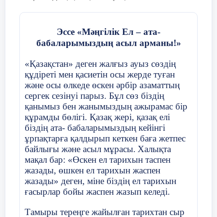
бұған білім беруге, ғылыми зерттеулерге және
кеткен -... .
мамандар даярлауға жұмсалатын шығындарды
қосу қажет. Бұл шығындар «адам капиталына»
инвестиция салу болып есептеледі: ол
Эссе «Мәңгілік Ел – ата-
экономиканың өркендеуінің қазіргі заманғы
Мектеп директоры Г.У. Габдрахманова
кезеңінде күннен-күнге үлкен мағынаға ие болып
бабаларымыздың асыл арманы!»
келеді, өйткені, ақыр соңында, ғимараттар мен
құрылыстар да, машиналар мен құрал-жабдықтар
Саралау тапсырмасы.
да адам қызметінің нәтижесі болып шығады.
«Қазақстан» деген жалғыз ауыз сөздің
Класс жетекші Г.А. Аубакирова
құдіреті мен қасиетін осы жерде туған
22 слайд
1.
Төмендегі сөйлемдерді демеулік
және осы өлкеде өскен әрбір азаматтың
шылаулармен толықтыр:
Үйге тапсырма : Инвестицияның мәні және
сергек сезінуі парыз. Бұл сөз біздің
түрлері тақырыбына баяндама жазу.
2021-2022 оқу жылы
қанымыз бен жанымыздың ажырамас бір
23 слайд
құрамды бөлігі. Қазақ жері, қазақ елі
Құрмаш Көксеректі жақсы көрді, …
біздің ата- бабаларымыздың кейінгі
Назарларыңызға рахмет!!!
Сынып жетекшінің аты-жөні
Әжібаева А
ол жыртқыш еді.
ұрпақтарға қалдырып кеткен баға жетпес
байлығы және асыл мұрасы.
Халықта
Көксерек … адамдарға үйренбеді.
мақал бар: «Өскен ел тарихын таспен
Күні:
23
.
10
.2021
жазады, өшкен ел тарихын жаспен
Құрмаштың мейірімі … Көксеректі
жазады» деген, міне біздің ел тарихын
құтқара алмады.
ғасырлар бойы жаспен жазып келеді.
Сынып:8Б
Қатысушылар с
(де, ғана, бірақ, емес)
Тамыры тереңге жайылған тарихтан сыр