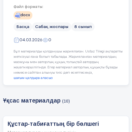
Сабақтың кезеңі/
Педагогтің әрекеті
Оқушыны
Файл форматы:
әрекеті
docx
уақыт
Басқа
Сабақ жоспары
8 сынып
Сабақтың басы
Қызығушылықты
Оқушылар
04.03.2026
0
(10 минут),
ояту:
сұрақтарға
Ұйымдастыру
жауап беред
Бұл материалды қолданушы жариялаған. Ustaz Tilegi ақпаратты
кезеңі
сабақтың
жеткізуші ғана болып табылады. Жарияланған материалдың
мазмұны мен авторлық құқық толықтай автордың
мақсатына
- Сәлемдесу;
жауапкершілігінде. Егер материал авторлық құқықты бұзады
Қызығушылықты
назар
немесе сайттан алынуы тиіс деп есептесеңіз,
ояту – (4 минут)
аударады.
шағым қалдыра аласыз
- сыныпты
түгелдеу;
Ширату
тапсырмалары –
- оқушылардың
Ұқсас материалдар
(3 минут)
(10)
назарын аударту;
Жаңа сабаққа
- топқа бөлу.
кіріспе (3 минут)
Құстар-табиғаттың бір бөлшегі
Ширату