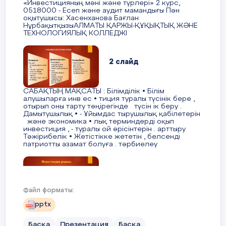
«Инвестицияның мәні және түрлері» 2 курс,
0518000 - Есеп және аудит мамандығы Пән
Бердіғали таңсұлу Жидебайқызы 27.02.2007
оқытушысы: Хасенханова Бағлан
жылы дүниеге келген, Птицевод, уч 146 үйде
НұрбақытқызыАЛМАТЫ ҚАРЖЫ-ҚҰҚЫҚТЫҚ ЖӘНЕ
ТЕХНОЛОГИЯЛЫҚ КОЛЛЕДЖІ
тұрады. Таңсұлу т толық отбасында
тәрбиеленуде. Әкесі, Құрман Бекнұр
Тайбекұлы,15.08.1979 жылы туылған,
2 слайд
ЖШС«КазНұрГаз» электрик болып жұмыс
жасайды. Анасы, Сатыгалиева Улзипа
Темирханкызы, 21.07.1980 жылы туылған,
САБАҚТЫҢ МАҚСАТЫ : Білімділік • Білім
алушыларға инв ес • тиция туралы түсінік бере ,
жұмыссыз.
отырып оны тарту төңірегінде түсін ік беру .
Дамытушылық • - Ұйымдас тырушылық қабілетерін
Бөлім:9
Би
және экономика • лық терминдерді оқып
Қайрат
Ақтөбе орта мектебінде 10-кластан бастап
инвестиция , - туралы ой өрісінтерін . арттыру
оқиды. Сабақ үлгерімі орташа. Гуманитарлық
Тәжірибелік • Жетістікке жететін , белсенді
патриотты азамат болуға . тәрбиелеу
бағытындағы пәндерге ынталы. Қызыға оқитын
Мектебі:
пәндері: тарих, әдебиет.
3 слайд
Қайраттың мінезі ашық, жайдарлы, көпшіл,
Мұғалімнің аты-жөні:
кластастарының арасында сыйлы. Үлкенді
Файл форматы:
сыйлап, кішіге қамқор бола біледі.
Инвестиция ұғымы  «Инвестиция» (лат. invest —
pptx
« салу», яғни салым) ұғымы халық
Күні:
шаруашылығының барлық салаларының не г ізгі
Мектеп шараларына белсене қатысады. Сабақтан
Басқа
Презентация
Басқа
қорларын кеңейте отырып ұдайы өндіруге