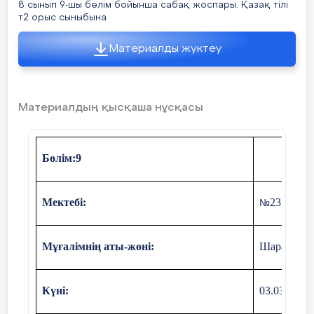
8 сынып 9-шы бөлім бойынша сабақ жоспары. Қазақ тілі
т2 орыс сыныбына
Материалды жүктеу
Материалдың қысқаша нұсқасы
Бөлім:9
Мектебі:
23
№
Мұғалімнің аты-жөні:
Шарапи То
Күні:
03.03.2026