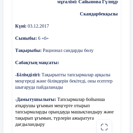
мұғалімі: Сайынова Гүлнұр
Скандарбекқызы
Күні:
03.12.2017
Сыныбы:
6 «б»
Тақырыбы:
Рационал сандарды бөлу
Сабақтың мақсаты:
-Білімділігі:
Тақырыпты тапсырмалар арқылы
меңгереді және білімдерін бекітеді, оны есептер
шығаруда пайдаланады
-Дамытушылығы:
Тапсырмалар бойынша
атқарушы ұғымын меңгерте отырып
тапсырмаларды орындауда машықтандыру және
20
Бекіту
Тапсырма:
тақырып ұғымын, түрлерін ажыратуға
тапсырмасы
дағдыландыру
минут