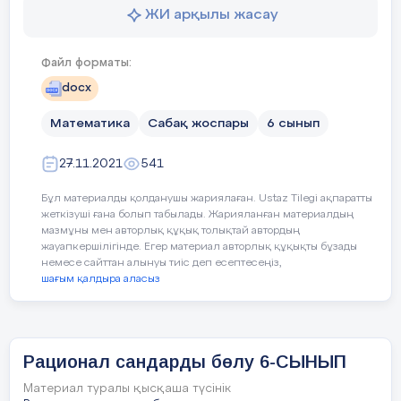
ІІІ. Өткен сабақты қорытындылау:
ЖИ арқылы жасау
«Ашық микрафон» әдісі
бойынша ар
Оқушылардың басым көпшілігі:
қорытындылаймын.
Файл форматы:
docx
1.
Таңбалары әр түрлі сандарды көбейту үші
Рационал сандарды бөлу ереже
өрнектің мәнін табады, өрнек
Математика
Сабақ жоспары
6 сынып
2.Санды 0-ге көбейткенде ........
27.11.2021
541
3.Екі теріс санды көбейткенде ..............
Кейбір оқушылар:
Бұл материалды қолданушы жариялаған. Ustaz Tilegi ақпаратты
4.Көбейтіндісі 1-ге тең болатын екі санд
жеткізуші ғана болып табылады. Жарияланған материалдың
Рационал сандарды бөлу ереж
мазмұны мен авторлық құқық толықтай автордың
5.Бөлшекті бөлшекке көбейту үшін.......
жауапкершілігінде. Егер материал авторлық құқықты бұзады
күрделі есептерді шешеді, бөлш
немесе сайттан алынуы тиіс деп есептесеңіз,
шағым қалдыра аласыз
6.Қарама-қарсы сандардың қосындысы..
Бағалау
Таңбалары әртүрлі сандарды б
7.Теріс санды 0-ге көбейткенде....
бөлу ережелерін біледі, түсінеді
критерийі
8. Рационал сандарды қосу үшін...
Рационал сандарды бөлуге бері
Рационал сандарды бөлу 6-СЫНЫП
Материал туралы қысқаша түсінік
9. Рационал сандарды азайту үшін...
Логикалық және күрделі есеп