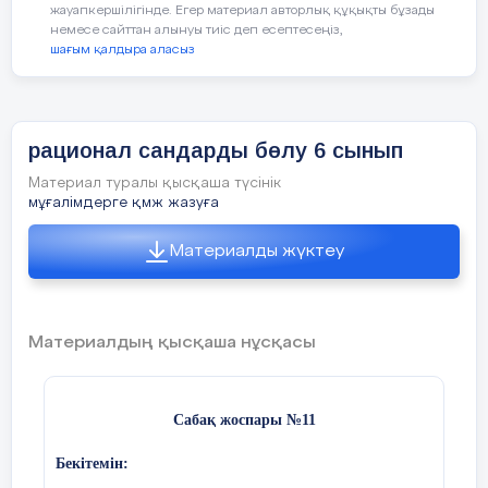
жауапкершілігінде. Егер материал авторлық құқықты бұзады
немесе сайттан алынуы тиіс деп есептесеңіз,
шағым қалдыра аласыз
рационал сандарды бөлу 6 сынып
Материал туралы қысқаша түсінік
мұғалімдерге қмж жазуға
Материалды жүктеу
Материалдың қысқаша нұсқасы
Сабақ жоспары №11
Бекітемін: