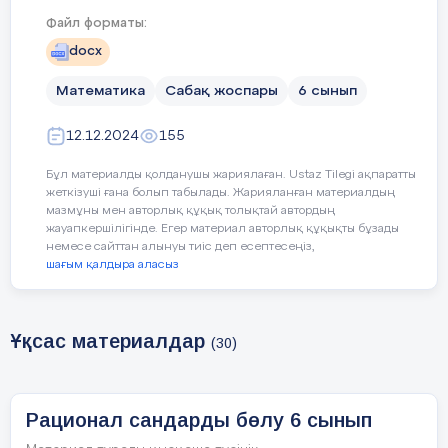
бойынша теңдеу
Файл форматы:
құрады
;
docx
теңдеуді шешеді;
Дескриптор:
Математика
-
*
Сабақ жоспары
6 сынып
ойлаған санды
орнына теңдік тура
табады.
болатындай санды
12.12.2024
155
жазады
Бұл материалды қолданушы жариялаған. Ustaz Tilegi ақпаратты
жеткізуші ғана болып табылады. Жарияланған материалдың
5.Өрнектің мәнін
мазмұны мен авторлық құқық толықтай автордың
табыңдар:
жауапкершілігінде. Егер материал авторлық құқықты бұзады
Мәні 12 – ге тең
немесе сайттан алынуы тиіс деп есептесеңіз,
0,75
шағым қалдыра аласыз
өрнектерді таңдап
алыңдар:
Ұқсас материалдар
(30)
Рационал сандарды бөлу 6 сынып
36