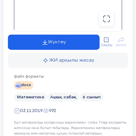
Дескриптор:
-
таңбалары әртүрлі
сандарды бөледі;
Жүктеу
Сақтау
Бөлісу
-
таңбалары бірдей
сандарды бөледі;
ЖИ арқылы жасау
- өрнектің мәнін
Дескриптор:
- бірінші
есептейді.
тең өрнекті табады;
Файл форматы:
docx
екінші тең өрнекті
табады.
Математика
Ашық сабақ
6 сынып
03.11.2019
972
Бұл материалды қолданушы жариялаған. Ustaz Tilegi ақпаратты
жеткізуші ғана болып табылады. Жарияланған материалдың
мазмұны мен авторлық құқық толықтай автордың