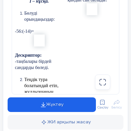
І – нұсқа.
Бөлуді
орындаңыздар:
-56:(-14)=
Дескриптор:
-таңбалары бірдей
сандарды бөледі.
Теңдік тура
болатындай етіп,
жұлдызшаның
орнына тиісті
санды қойып
Жүктеу
Сақтау
Бөлісу
жазыңдар:
56
ЖИ арқылы жасау
Дескриптор:
-
берілгені