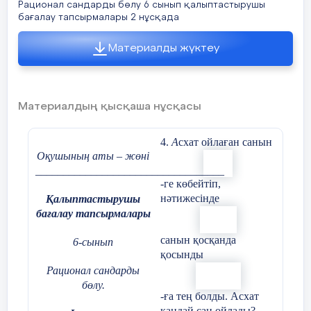
Рационал сандарды бөлу 6 сынып қалыптастырушы
бағалау тапсырмалары 2 нұсқада
Материалды жүктеу
Материалдың қысқаша нұсқасы
4.
А
схат ойлаған санын
Оқушының аты – жөні
__________________________________
-ге көбейтіп,
нәтижесінде
Қалыптастырушы
бағалау тапсырмалары
санын қосқанда
6-сынып
қосынды
Рационал сандарды
бөлу.
-ға тең болды. Асхат
қандай сан ойлады?