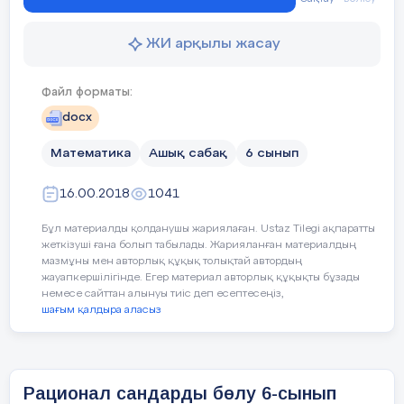
1. Таңбалары әртүрлі сандарды бөледі
Басбармақ төмен қарай = Мен түсінбе
Бағалау
ЖИ арқылы жасау
критерийлері
2. Теріс санды теріс санға бөледі.
Файл форматы:
3. Рационал сандарды бөлуге теңдеу 
Бағалау
Өзін-өзі бағалау,
Бағалау парақ
docx
стикерлер, бағалау
парақшалары
Тілдік мақсат:
Оқушылар:
Математика
Ашық сабақ
6 сынып
- екі теріс санның бөліндісі туралы с
16.00.2018
1041
Рефлексия
«BLOB»
Оқушыларға үл
үлестірмелі
қағаздар толт
- есептер шығаруда рационал сандар
Бұл материалды қолданушы жариялаған. Ustaz Tilegi ақпаратты
қағаздарын
жеткізуші ғана болып табылады. Жарияланған материалдың
таратып, бүгінгі
Пәнге бағытталған лексика және т
мазмұны мен авторлық құқық толықтай автордың
сабақта суреттегі
жауапкершілігінде. Егер материал авторлық құқықты бұзады
қай оқушы
немесе сайттан алынуы тиіс деп есептесеңіз,
Сыныптағы диалог/ жазылым үшін 
болғандығын
шағым қалдыра аласыз
белгілеу
Таңбалары бірдей екі санның бөліндісі 
Үйге тапсырма
Интербелсенді
Оқулықтан үй
Рационал сандарды бөлу 6-сынып
Құндылыққа
Құрмет,
ынтымақтастық, топтық жұмы
тақтадан үйге
беру