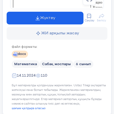
Рационал сан
Рационал сан
Рационал сан
Жүктеу
Сақтау
Бөлісу
Құндылыққа баулу
Әділдік пен 
ЖИ арқылы жасау
Файл форматы:
docx
Уақыты
Кезең дері
Педаго
Математика
Сабақ жоспары
6 сынып
5 минут
Ұйым
Сәлеметсіздерме!
14.11.2024
110
дастыру
Бүгін, Рационал сандарды бөлу
тақы
Бұл материалды қолданушы жариялаған. Ustaz Tilegi ақпаратты
жеткізуші ғана болып табылады. Жарияланған материалдың
мазмұны мен авторлық құқық толықтай автордың
Бүгінгі сабақта меңгеретініңіз:
жауапкершілігінде. Егер материал авторлық құқықты бұзады
немесе сайттан алынуы тиіс деп есептесеңіз,
-
Рационал сандарды бөлу үшін, таңб
шағым қалдыра аласыз