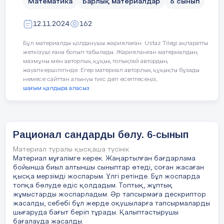
Математика
Барлық материалдар
6 сынып
-есептің шартын оқып, теңдеу құрады
Сабақтың кезеңі/
Педагогтің әрекеті
12.11.2024
162
-рационал сандарға амалдар орындай
уақыт
Сабақтың
Жаңа сабақты түсіну үшін е
Бұл материалды қолданушы жариялаған. Ustaz Tilegi ақпаратты
ортасы
шығарады.
-теңдеуді шешіп,түбірін табады.
жеткізуші ғана болып табылады. Жарияланған материалдың
мазмұны мен авторлық құқық толықтай автордың
1.
Ұйымдастыру кезеңі (5 минут):
Сабақтың басы
30 мин
«Кім жылдам» әдісі
.(Жеке
5
ҚБ:
"Цуперман таяқшасы" әдісі ар
жауапкершілігінде. Егер материал авторлық құқықты бұзады
мин
бағалайды.
немесе сайттан алынуы тиіс деп есептесеңіз,
Сәлемдесу, оқушыларды түгенде
Бұл әдісті қолданудағы
шағым қалдыра аласыз
сандарды бөлуді және ол
(Дұрыс болса, таяқшаны дәптердің қ
Сабақтың тақырыбы мен мақсат
қолданып есептер шығарады
қояды; аздаған қате болса, таяқшан
талқылау.
Белсенді оқу әдісі "Конверт әдісі"
болса, таяқшаны төменге қояды).
Рационал сандарды бөлу. 6-сынып
Өткен сабақты бекіту мақсатында өтк
Сергіту сәті:
"
Сен қаншалықты білесі
сұрақтар жазылып, конвертке салына
Материал туралы қысқаша түсінік
3 мин
конверттегі сұрақтарға жауап береді.
Материал мұғалімге керек. Жаңартылған бағдарлама
Мұғалім "оң сандарды" айтқан кезде 
бойынша биыл алтыншы сыныптар өтеді, соған жасаған
"теріс сандарды" айтқан кезде қолдар
қысқа мерзімді жоспарым. Үлгі ретінде. Бұл жоспарда
1. -5·30=-150 7. -7·0=0
дегенде бүйірін таянады.
топқа бөлуде әдіс қолдадым. Топтық, жұптық
2.Жаңа сабақты түсіндіру (10 минут
Сабақтың ортасы
жұмыстарды жоспарладым. Әр тапсырмаға дескриптор
2. 8,1·0=0 8. -6·(-0,8)=4,8
(Жж) 3.Сәйкестендіру тесті
жасалды, себебі бұл жерде оқушыларға тапсырмаларды
Мұғалім рационал сандарды бөл
шығаруда бағыт беріп тұрады. Қалыптастырушы
5 мин
3. 2,7·(-1)=-2,7
түсіндіреді:
бағалауда жасалды.