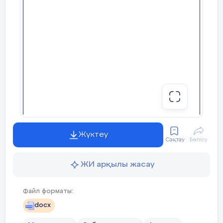
- өрнектің мәнін
есептейді.
4.
А
слан ойлаған санын
Оқушының аты – жөні
-ке көбейтіп,
__________________________________
нәтижесіне
санын қосқанда
қосынды
Қалыптастырушы
бағалау тапсырмалары
– ке тең болды. Аслан
қандай сан ойлады?
Жүктеу
6-сынып
Сақтау
Бөлісу
Рационал сандарды
ЖИ арқылы жасау
бөлу.
Файл форматы:
IІ – нұсқа.
docx
Бөлуді