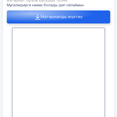
Материал туралы қысқаша түсінік
Мұғалімдерге көмек болады деп ойлаймын
Материалды жүктеу
Дескриптор:
- бірінші
тең өрнекті табады;
Дескриптор:
-
таңбалары әртүрлі
екінші тең өрнекті
сандарды бөледі;
табады.
-
таңбалары бірдей
сандарды бөледі;