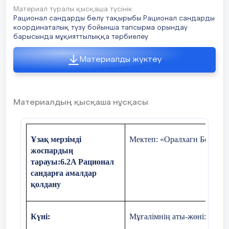
баулу
сезіну, білім алуға дайын болу
тапсырма беру
Материал туралы қысқаша түсінік
Рационал сандарды бөлу тақырыбы Рационал сандарды
координаталық түзу бойынша тапсырма орындау
барысында мұқияттылыққа тәрбиелеу
Пәнаралық
Физика
Материалды жүктеу
байланыс
Алдыңғы оқу:
Рационал сандарды көбейту
Материалдың қысқаша нұсқасы
Жоспа
Ұзақ мерзімді
Мектеп: «Оралхагн Бөкей а
жоспардың
Жоспарланған
Жоспарланған жаттығулар: (
төменд
тарауы:
6.2А
Рационал
уақыт:
жаттығулармен қатар ескертпелерд
сандарға амалдар
қолдану
Күні:
Мұғалімнің аты-жөні:Рахме
Басталуы:
І. Ұйымдастыру кезеңі: