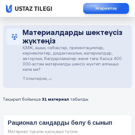
Жариялау
Материалдарды шектеусіз
жүктеңіз
ҚМЖ, ашық сабақтар, презентациялар,
көрнекіліктер, дидактикалық материалдар,
авторлық бағдарламалар және тағы басқа 400
000-астам материалды шексіз жүктеп алғыңыз
келе ме?
Толығырақ
Тақырып бойынша
31 материал
табылды
Рационал сандарды бөлу 6 сынып
Материал туралы қысқаша түсінік