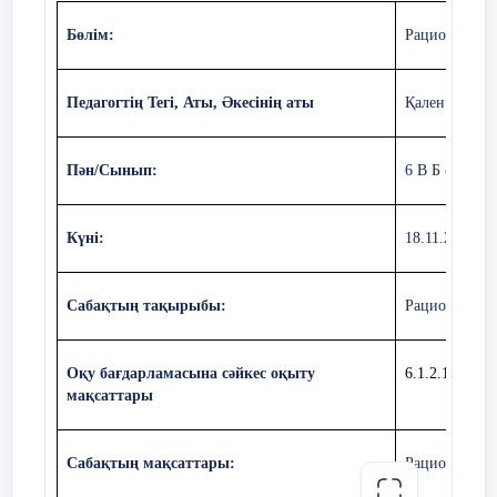
Бөлім:
Рационал сан
Педагогтің Тегі, Аты, Әкесінің аты
Қален Рауша
Пән/Сынып:
6 В Б сынып.
Күні:
18.11.2024
Сабақтың тақырыбы:
Рационал сан
Оқу бағдарламасына сәйкес оқыту
6.1.2.16 раци
мақсаттары
Сабақтың мақсаттары:
Рационал сан