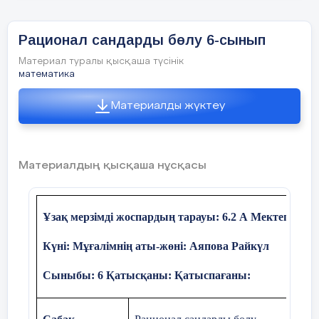
Рационал сандарды бөлу 6-сынып
Материал туралы қысқаша түсінік
математика
Жеке
Өз бетімен жұмыс
жұмыс
Материалды жүктеу
Жеке жұмыс.
Сабақ кезеңдері
Тапсырма
Мұғалімнің
Материалдың қысқаша нұсқасы
«Алғашқы
Үй тапсырмасын
Үйге берілген
Ұзақ мерзімді жоспардың тарауы: 6.2 А
Мектеп:
№97
қадам»
тексеру
оқушылардан 
Күні: Мұғалімнің аты-жөні: Аяпова Райкүл
Сұрақ-жауап
Өткен тақыры
арқылы өткен
сұрақтар қою
Сыныбы: 6 Қатысқаны: Қатыспағаны:
тақырыпты
қайталау