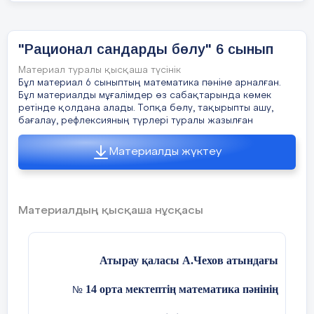
-Рационал сандарды бөлу туралы біл
-Рационал сандарды бөлуді түсінеді;
-Рационал сандарды бөлуге байланы
"Рационал сандарды бөлу" 6 сынып
Материал туралы қысқаша түсінік
15 мин
Жаңа сабақ
Ережелерді қолданып, көп нүктенің о
Бұл материал 6 сыныптың математика пәніне арналған.
Бұл материалды мұғалімдер өз сабақтарында көмек
Екі теріс сандардың қосындысы ... са
ретінде қолдана алады. Топқа бөлу, тақырыпты ашу,
бағалау, рефлексияның түрлері туралы жазылған
Ә. Екі теріс сандардың көбейтіндісі .
Материалды жүктеу
Б. Оң санның теріс санға бөліндісі ..
В. Таңбалары әр түрлі екі санның көбе
Материалдың қысқаша нұсқасы
Г. а-в =а+ (...b)
Ғ. Екі теріс сандардың бөліндісі ... с
Атырау қаласы А.Чехов атындағы
Д. Таңбалары әр түрлі екі санды қосу 
азайтып, 2.шыққан нәтиженің алдына
14 орта мектептің математика пәнінің
№