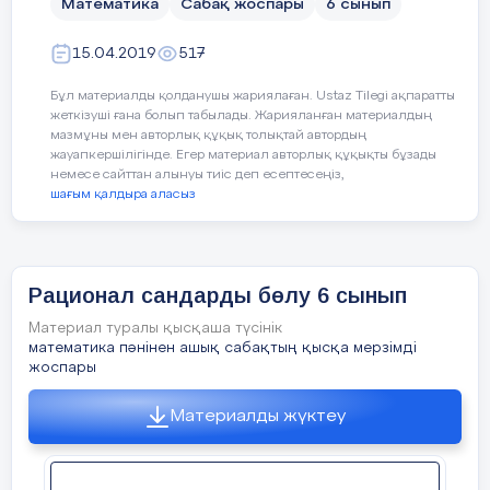
орындаңыздар:
Математика
Сабақ жоспары
6 сынып
- 81:27=
15.04.2019
517
Бұл материалды қолданушы жариялаған. Ustaz Tilegi ақпаратты
жеткізуші ғана болып табылады. Жарияланған материалдың
Дескриптор:
-
мазмұны мен авторлық құқық толықтай автордың
жауапкершілігінде. Егер материал авторлық құқықты бұзады
таңбалары әртүрлі
немесе сайттан алынуы тиіс деп есептесеңіз,
сандарды бөледі.
шағым қалдыра аласыз
Теңдік тура
болатындай етіп,
Дескриптор:
-
берілгені
Рационал сандарды бөлу 6 сынып
жұлдызшаның
бойынша теңдеу
орнына тиісті
құрады
;
Материал туралы қысқаша түсінік
сандарды қойып
математика пәнінен ашық сабақтың қысқа мерзімді
теңдеуді шешеді;
жазыңдар:
жоспары
ойлаған санды
Материалды жүктеу
табады.