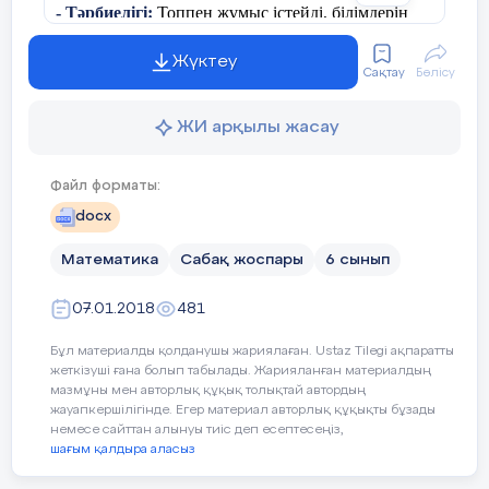
- Тәрбиелігі:
Топпен жұмыс істейді, білімдерін
жетілу үшін есептер шығаруға дағдыланады
Жүктеу
Сақтау
Бөлісу
Сабақ түрі:
Ашық сабақ
Сабақтың көрнекіліктері:
слайд, флипчарт,
ЖИ арқылы жасау
маркерлер, үлестірмелі қағаздар, стикерлер, тақта
Файл форматы:
Ұйымдастыру
а) Сәлемдесу
docx
кезеңі
ә) Оқушыларды түгендеу
Математика
Сабақ жоспары
6 сынып
б) Оқушылардың назарын сабаққа ау
07.01.2018
481
Оқушыларды қиынды қағазды таңдау 
Бұл материалды қолданушы жариялаған. Ustaz Tilegi ақпаратты
оң, бүтін, бөлшек сандар болып топқ
жеткізуші ғана болып табылады. Жарияланған материалдың
мазмұны мен авторлық құқық толықтай автордың
Алтын ереже құру қажеттігі туралы а
жауапкершілігінде. Егер материал авторлық құқықты бұзады
немесе сайттан алынуы тиіс деп есептесеңіз,
шағым қалдыра аласыз
Әр топқа бағалау парағын таратып бе