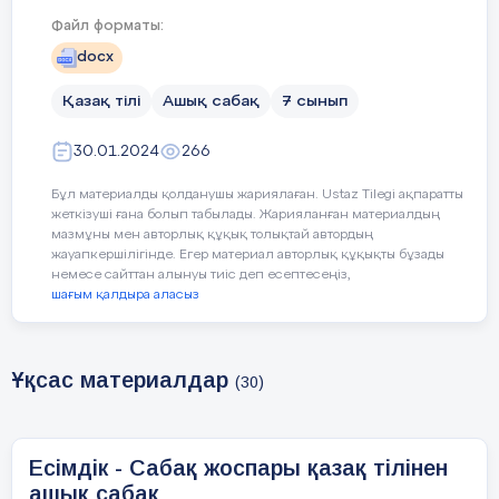
мақсаты
Файл форматы:
Тақырыпқа байланысты мәтіннің мазмұнын
docx
екпіннің мәнін түсініп қолданады.
Қазақ тілі
Ашық сабақ
7 сынып
Бағалау
Мәтін құрылымын (кіріспе бөлім,жалпы мә
30.01.2024
266
критерийлері
отырып,графиктік мәтін (шартты белгі,сур
Бұл материалды қолданушы жариялаған. Ustaz Tilegi ақпаратты
Сөйлеу тіліндегі интонация,кідіріс,логика
жеткізуші ғана болып табылады. Жарияланған материалдың
мазмұны мен авторлық құқық толықтай автордың
жауапкершілігінде. Егер материал авторлық құқықты бұзады
немесе сайттан алынуы тиіс деп есептесеңіз,
Ойлау
Жоғары деңгей дағдылары.
шағым қалдыра аласыз
дағдылары
ның деңгейі
Ұқсас материалдар
(30)
Сабақтың
Педагогтің әрекеті
Оқуш
кезеңі/ уақыт
Есімдік - Сабақ жоспары қазақ тілінен
ашық сабақ