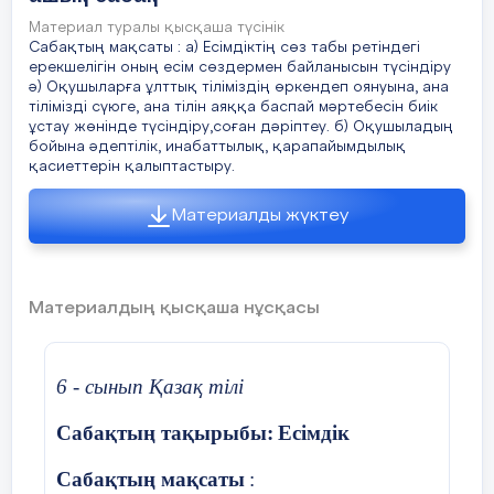
Материал туралы қысқаша түсінік
Сабақтың мақсаты : а) Есімдіктің сөз табы ретіндегі
ерекшелігін оның есім сөздермен байланысын түсіндіру
Қызығушы
Ұйымдастыру.
Оқуш
ә) Оқушыларға ұлттық тіліміздің өркендеп оянуына, ана
бөлі
тілімізді сүюге, ана тілін аяққа баспай мәртебесін биік
лықты ояту.
Жағымды ахуал
.
Қолд
ұстау жөнінде түсіндіру,соған дәріптеу. б) Оқушыладың
бойына әдептілік, инабаттылық, қарапайымдылық
бұлт
қасиеттерін қалыптастыру.
Өткен білімді
«Менің көңіл күйім» әдісі.
көңі
еске түсіру.
Оқушылар 4-топқа бөлініп тұрады.
байл
Материалды жүктеу
Қолдарына берілген бұлт пен
жоға
2 минут
күннің бірін көңіл күйіне
байланысты таңдап, жоғары
көтереді.
Материалдың қысқаша нұсқасы
Виде
ойла
Ой түрткі.
Тақырыпқа
Жаңа
байланысты видео көрсетіледі.
тақ
6 - сынып Қазақ тілі
Оқушыларға сұрақ беріледі.
Сабақтың тақырыбы:
Есімдік
­-Табиғаттың бүлінуіне қандай
Граф
Сабақтың мақсаты
:
факторлар әсер етеді деп
таны