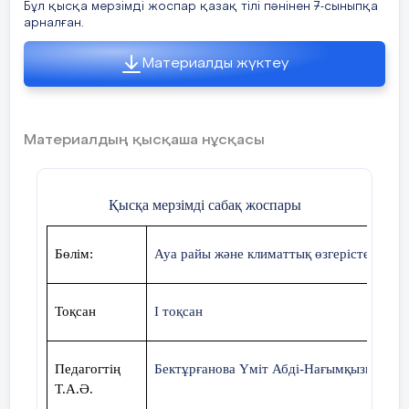
Бұл қысқа мерзімді жоспар қазақ тілі пәнінен 7-сыныпқа
арналған.
Материалды жүктеу
Материалдың қысқаша нұсқасы
Қысқа мерзімді сабақ жоспары
Бөлім:
Ауа райы және климаттық өзгерістер. Инто
Тоқсан
І тоқсан
Педагогтің
Бектұрғанова Үміт Абді-Нағымқызы
Т.А.Ә.