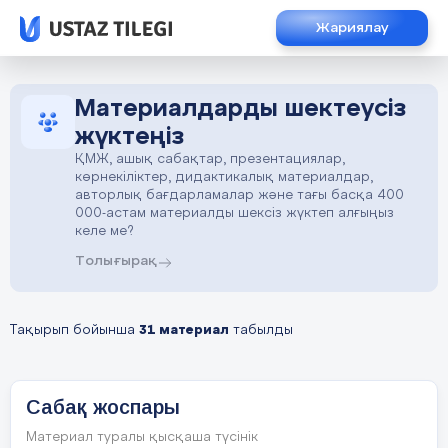
Жариялау
Материалдарды шектеусіз
жүктеңіз
ҚМЖ, ашық сабақтар, презентациялар,
көрнекіліктер, дидактикалық материалдар,
авторлық бағдарламалар және тағы басқа 400
000-астам материалды шексіз жүктеп алғыңыз
келе ме?
Толығырақ
Тақырып бойынша
31 материал
табылды
Сабақ жоспары
Материал туралы қысқаша түсінік