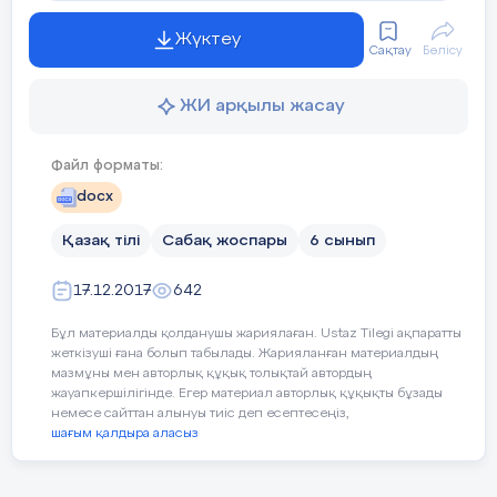
Халықтық педагогика элементтерін
Топтық жұмыс.
Берілген
Жүктеу
Сақтау
Бөлісу
қолдану
: мақал-мәтелдер,
графикалық мәтіннің
құрылымын сақтай отырып, өз
нақыл сөздер
ЖИ арқылы жасау
көзқарастарымен тұжырымдап
жазып, қорғайды.
Пәнаралық байланыс
: әдебиет
Файл форматы:
Дескриптор:
Сабақтың барысы :
docx
- Мәтіннің құрылымын сақтап,
а
Қазақ тілі
) Ұйымдастыру кезеңі
Сабақ жоспары
:
6 сынып
сипаттап жазады.
Оқушылармен амандасу, түгелдеу, оқу
17.12.2017
642
- Мәселе бойынша ой тұжырым
құралдарын тексеру, сыныптың
жасайды.
Бұл материалды қолданушы жариялаған. Ustaz Tilegi ақпаратты
тазалығына көңіл бөлу. Оқушылардың
жеткізуші ғана болып табылады. Жарияланған материалдың
зейінін сабаққа аудар
мазмұны мен авторлық құқық толықтай автордың
жауапкершілігінде. Егер материал авторлық құқықты бұзады
ә) Үй тапсырмасын пысықтау
.
немесе сайттан алынуы тиіс деп есептесеңіз,
2-тапсырма. Жеке жұмыс.
Мәт
шағым қалдыра аласыз
сақт
1. Біздің өткен әр сабағымыз – қуаныш,әр
Тест тапсырмасымен жұмыс
сипа
қуанышқа кеңпейіл халқымыз шашу