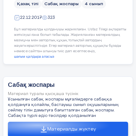
барысында шағын диалогқа шыға аламын,
Қазақ тілі
Сабақ жоспары
4 сынып
тілдік қатынаста біріккен сөздерді
сөйлемде қолдана аламын.
22.12.2017
323
17
Шығармашылық жұмыс
1
С. Тақырып бойынша әңгіме құрастыра
Бұл материалды қолданушы жариялаған. Ustaz Tilegi ақпаратты
аламын.
жеткізуші ғана болып табылады. Жарияланған материалдың
мазмұны мен авторлық құқық толықтай автордың
жауапкершілігінде. Егер материал авторлық құқықты бұзады
Кезең
Уақыт
Ресурс
тар
немесе сайттан алынуы тиіс деп есептесеңіз,
шағым қалдыра аласыз
Интерактивті
тақта
Ұйымдастыру
2 мин.
Шаттық
кезеңі
шеңбері:
әріптер
Талдау
7мин
Кілті
Сабақ жоспары
1 топ
,
Интерактивті
Материал туралы қысқаша түсінік
тақтада
2 топ
тобы
,
Ұсынылған сабақ жоспары мұғалімдерге сабаққа
18,
Шешендік сөздер
2
Миға
шабуыл
,
Жигс
қолдануға қолайлы, бастауыш сынып оқушыларының
Спираль
,
Өмірлік
ах
3 топ тобы
сөйлеу тілін дамытуға бағытталған сабақ жоспары.
19
Оқушылар халқымыздың
талдау
Сабақта түрлі әдіс-тәсілдер қолданылған
шешендік сөздерінің
кереметтерімен суреттер
Материалды жүктеу
арқылы тансыады, топ