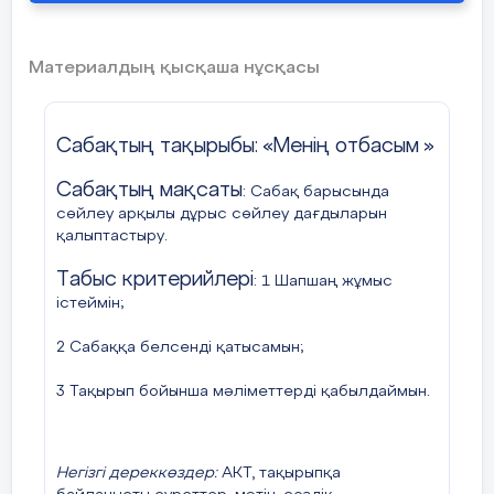
арқылы жұмыс істеуге
пайдаланады
Материалдың қысқаша нұсқасы
Білу
3мин
Кіріспе бөлімі.
Cабақтың тақырыбы:
«Менің отбасым
»
Қызығушылықты
Сабақтың мақсаты
: Сабақ барысында
ояту.
сөйлеу арқылы дұрыс сөйлеу дағдыларын
20,
Шешендік сөздер
2
Миға
шабуыл
,
Ысты
қалыптастыру
.
орындық
,
Жұптық
ә
Жаңа тақырыпқа
Синтез
10мин
Мәтін
Табыс критерийлері
21
Шешендік сөздерді түсініп
Кубиз
шығу
: 1 Шапшаң жұмыс
оқуға, мәтіннің негізгі ойын
істеймін;
табуға үйренеді, дұрыс
ойлау, сөйлеу қабілетін, ой
2 Сабаққа белсенді қатысамын;
Түсіну
5 мин
Сөздер
өрісін дамытуға
дағдыланады
3 Тақырып бойынша мәліметтерді қабылдаймын.
Мағынаны тану
бағдаршам
Негізгі дереккөздер:
АКТ, тақырыпқа