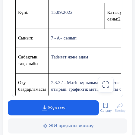
Күні:
15.09.2022
Қатысушыла
саны:2
2
Сынып:
7
«А» сынып
Сабақтың
Табиғат және адам
тақырыбы
Оқу
7.3.3.1- Мәтін құрылымын (кіріспе бөлім,
бағдарламасы
отырып, графиктік мәтін (шартты белгі, су
на сәйкес
7..4.2.1- Сөйлеу тіліндегі интонация, кідір
Жүктеу
оқыту
Сақтау
Бөлісу
мақсаттары
ЖИ арқылы жасау
Сабақтың
Берілген графикалық мәтіннің құрылымын 