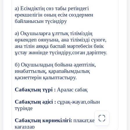
ойлайсыздар?
талқ
а) Есімдіктің сөз табы ретіндегі
ерекшелігін оның есім сөздермен
-
Адам өмірін сақтау мәселесі мен
байланысын түсіндіру
табиғат арасында қандай
сабақтастық бар?
ә) Оқушыларға ұлттық тіліміздің
өркендеп оянуына, ана тілімізді сүюге,
Оқушылардың жауабы
ана тілін аяққа баспай мәртебесін биік
тыңдалып, жаңа сабақпен
ұстау жөнінде түсіндіру,соған дәріптеу.
байланыстырылады.
Жаңа білім.
б) Оқушыладың бойына әдептілік,
1-тапсырма.
Жұптық жұмыс.
инабаттылық, қарапайымдылық
«Ойлан, жұптас, бөліс» әдісі.
3 минут
қасиеттерін қалыптастыру.
Әр жұпқа графикалық мәтін
Сабақтың түрі :
Аралас сабақ
беріледі
Ө
з жұбымен графикалық
мәтінді талдайды.
Сабақтың әдісі :
сұрақ-жауап,ойын
түрінде
Дескриптор: - Мәтінмен танысады.
Сабақтың көрнекілігі:
плакат,кеспе
- Мәтін бойынша ой тұжырым
қағаздар
2 минут
жасайды.