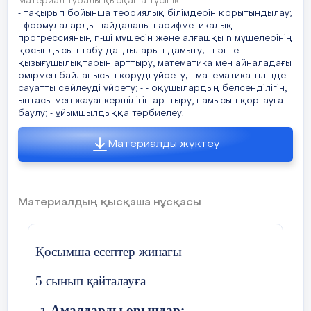
Материал туралы қысқаша түсінік
жауап алу.
- тақырып бойынша теориялық білімдерін қорытындылау;
- формулаларды пайдаланып арифметикалық
1-тапсырма
прогрессияның n-ші мүшесін және алғашқы n мүшелерінің
қосындысын табу дағдыларын дамыту; - пәнге
қызығушылықтарын арттыру, математика мен айналадағы
Cуреттерді қарап шық. Ою өрнектерден
өмірмен байланысын көруді үйрету; - математика тілінде
қандай геометриялық пішіндерді көріп
сауатты сөйлеуді үйрету; - - оқушылардың белсенділігін,
тұрсың? Егер әр суретті тең екіге
ынтасы мен жауапкершілігін арттыру, намысын қорғауға
бөлсек,онда әр бөлігі туралы не айтуға
баулу; - ұйымшылдыққа тәрбиелеу.
болады?
Материалды жүктеу
Жауабы: Суретте төртбұрышқа және
үшбұрышқа,тіктөртбұрышқа
байланысты фигуралар бейнеленген.
Материалдың қысқаша нұсқасы
Өрнектерді біз екіге бөлсек олардың
симметриялы екенін көреміз
Заттардың екі бөлігі бүктегенде
Қосымша есептер жинағы
беттесетін болса, оларды симметриялы
5 сынып қайталауға
деп атайды. Заттар түзуге, біздің
жағдайда сияқты бүктеу сызығына
Амалдарды орыңдар:
қатысты симметриялы болады.