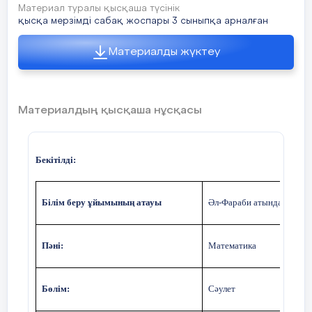
Материал туралы қысқаша түсінік
қысқа мерзімді сабақ жоспары 3 сыныпқа арналған
Материалды жүктеу
Материалдың қысқаша нұсқасы
Бек
ітілді:
Білім беру ұйымының атауы
Әл-Фараби атындағы №21
Пәні:
Математика
Бөлім:
Сәулет