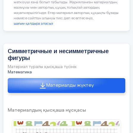
жеткізуші ғана болып табылады. Жарияланған материалдың
1)9*5=45м
мазмұны мен авторлық құқық толықтай автордың
жауапкершілігінде. Егер материал авторлық құқықты бұзады
немесе сайттан алынуы тиіс деп есептесеңіз,
2)45+20=65м
шағым қалдыра аласыз
Ж:65м
Симметричные и несимметричные
фигуры
Ж
ж
ЕҚБ
Материал туралы қысқаша түсінік
Математика
Ә)1-бумада- 186 ою өрнек
Материалды жүктеу
2-бумада-? 75і артық
Сергіту
сәті
Ш:186+75=261
Материалдың қысқаша нұсқасы
2 минут
186+261=447
Ж:447 ою
Д