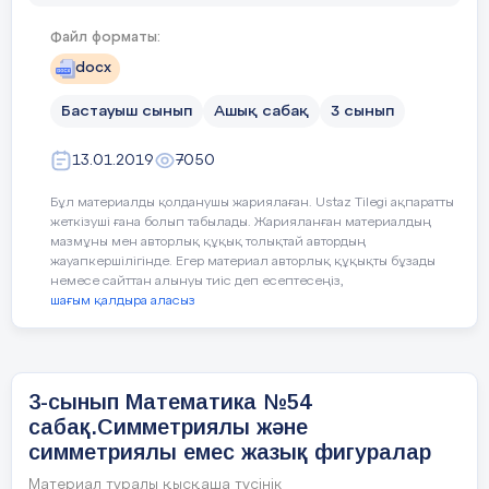
«Біліміңді қолдан»
Файл форматы:
әдісі
docx
Симметриялы
Бастауыш сынып
Ашық сабақ
3 сынып
фигураларды ата.
13.01.2019
7050
Ою-өрнектерді ата.
Бұл материалды қолданушы жариялаған. Ustaz Tilegi ақпаратты
Бүктеу арқылы
жеткізуші ғана болып табылады. Жарияланған материалдың
симметрия осін тап.
мазмұны мен авторлық құқық толықтай автордың
жауапкершілігінде. Егер материал авторлық құқықты бұзады
немесе сайттан алынуы тиіс деп есептесеңіз,
шағым қалдыра аласыз
ЕББҚ
Тапсырманы
орындауда қолдау
3-сынып Математика №54
көрсету
сабақ.Симметриялы және
симметриялы емес жазық фигуралар
Талқылау
сұрақтары:
Материал туралы қысқаша түсінік