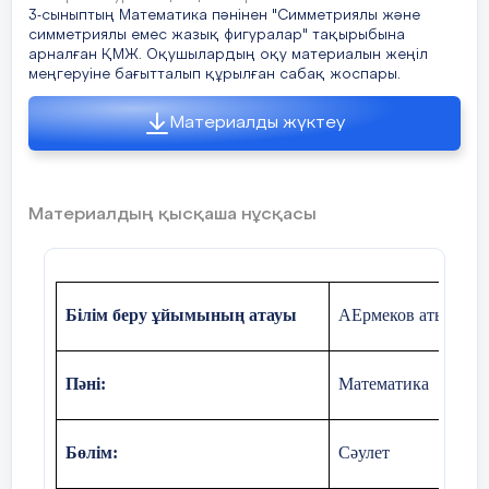
3-сыныптың Математика пәнінен "Симметриялы және
симметриялы емес жазық фигуралар" тақырыбына
1.Симметриялы
арналған ҚМЖ. Оқушылардың оқу материалын жеңіл
фигуралар деп қандай
меңгеруіне бағытталып құрылған сабақ жоспары.
фигураларды айтады?
Материалды жүктеу
10 мин
2- тапсырма
1.
бірінші фигуран
аяқтап, салады
Жеке жұмыс
Материалдың қысқаша нұсқасы
2.екінші фигураны
«Із кесуші» әдісі
аяқтап, салады
Дәптеріңе
3.үшінші фигуран
Білім беру ұйымының атауы
АЕрмеков атындағы
симметриялы
аяқтап, салады
фигураларды аяқтап
сал.
Пәні:
Математика
Бөлім:
Сәулет