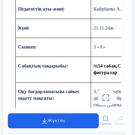
Педагогтің аты-жөні:
Кайрбаева А.Ж.
ЕББҚ
Сұраққа жауап бер
Тапсырманы
Күні:
21.11.24ж.
орындауда қолдау
көрсету
Сынып:
3 «А»
Талқылау
Бастаушы келесі
сұрақтары:
оқушының құлағы
Сергіту
Сабақтың тақырыбы:
54 сабақ.Симме
№
бір сөз сыбырлайд
1.Симметрия осі деген
фигуралар
сәті
не?
Ол келесі оқушыға
2 минут
сыбырлайды.Соңы
Оқу бағдарламасына сәйкес
3.3.1.1 шеңбер мен
бастаушыға қайта
оқыту мақсаты:
диаметр) бір бі
«Бұзылған телефон»
келгенде сол сөз ж
симметриялы еме
керек.Кейін сөзді
қоршаған ортадағы 
ойыны
ауыстырып жіберг
адам анықталады.
Жүктеу
Сақтау
Бөлісу
Сабақтың мақсаты:
Симметриялы фигура