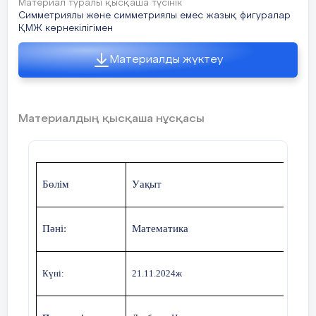
6-тапсырма
Материал туралы қысқаша түсінік
7 слайд
Симметриялы және симметриялы емес жазық фигуралар
Дорисуй фигуру, соблюдая принципы симметрии:
ҚМЖ көрнекілігімен
Симметриялы заттарды ата. Өзің де мысал
келтір.
8 слайд
Материалды жүктеу
Дополнительные задания
Парақты дәл ортасынан бүктеп, симметриялы
сурет қиып ал.
9 слайд
Рефлексия. Какие факты на уроке понравились
Материалдың қысқаша нұсқасы
или не понравились, что запомнилось или
вызвало сомнение? Понравилось Не
понравилосьИнтересно
Бөлім
Уақыт
Пәні:
Математика
Күні:
21
.11.2024ж
Ү
т
а