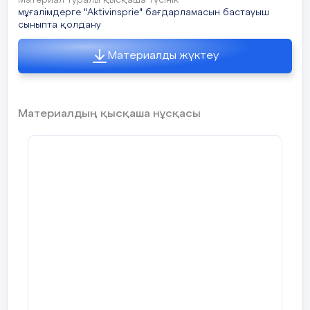
Материал туралы қысқаша түсінік
Арайлап атқан таңға
мұғалімдерге "Aktivinsprie" бағдарламасын бастауыш
Көршісін көрсетед
сыныпта қолдану
Қолдарынан ұстай
Материалды жүктеу
Қолдарын көтереді
Материалдың қысқаша нұсқасы
Саба
қ
Үй тапсырмасын
Дөңгелектердің
тексеру
диаметрі мен
т
ы
ң
радиуысын табады
о
р
т
а
с
ы
8, 32 – бет
№
(
5 м
ин
)
Дөңгелектердің
диаметрі мен
радиуысын тап.
Суреттер бойынш
d= 2 cм
сұрақтарға жауап
береді
r = 1 см