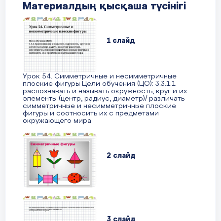
Материалдың қысқаша түсінігі
380- b=155
b=380-155
1 слайд
b=225
380-225=330-175
Урок 54. Симметричные и несимметричные
плоские фигуры Цели обучения (ЦО): 3.3.1.1
155=155
распознавать и называть окружность, круг и их
элементы (центр, радиус, диаметр)/ различать
симметричные и несимметричные плоские
3)y:4=49:7
фигуры и соотносить их с предметами
окружающего мира
у:4=7
у=7*4
2 слайд
Т
у=28
д
28:4=49:7
Сабақты
қорыту
7=7
3 слайд