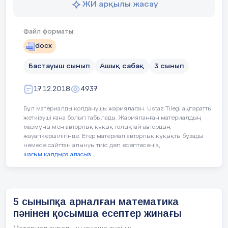
ЖИ арқылы жасау
-Шеңбер дегеніміз не?
-Дөңгелек деген не?
Файл форматы:
docx
-Берілген сандардың қайсысын санның
квадраты түрінде жазуға болады?
Бастауыш сынып
Ашық сабақ
3 сынып
36,55,81,40,64,9,4,16,49,33,25
17.12.2018
4937
-Санның кубы болатын сандарды тап:
Бұл материалды қолданушы жариялаған. Ustaz Tilegi ақпаратты
жеткізуші ғана болып табылады. Жарияланған материалдың
9,75,64,25,81,8т.б.
мазмұны мен авторлық құқық толықтай автордың
жауапкершілігінде. Егер материал авторлық құқықты бұзады
немесе сайттан алынуы тиіс деп есептесеңіз,
Жаңа тақырып
шағым қалдыра аласыз
«TopIQ» Электрондық оқулықтар
кітапханасы қосулы тұрады
демонстрация жасалады.
5 сыныпқа арналған математика
пәнінен қосымша есептер жинағы
«D-ID»
жасанды интеллект
плотформасын қолданып,сұрақтарға