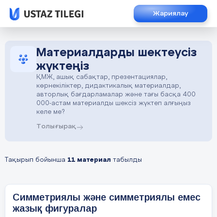
Жариялау
Материалдарды шектеусіз
жүктеңіз
ҚМЖ, ашық сабақтар, презентациялар,
көрнекіліктер, дидактикалық материалдар,
авторлық бағдарламалар және тағы басқа 400
000-астам материалды шексіз жүктеп алғыңыз
келе ме?
Толығырақ
Тақырып бойынша
11 материал
табылды
Симметриялы және симметриялы емес
жазық фигуралар