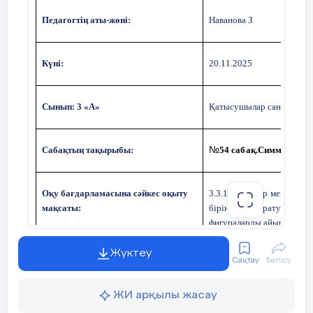
Педагогтің аты-жөні:
Наванова З
Күні:
20.11.2025
Сынып: 3 «А»
Қатысушылар саны:34
Сабақтың тақырыбы:
54 сабақ.Симметриял
№
Оқу бағдарламасына сәйкес оқыту
3.3.1.1 шеңбер мен дөңгел
мақсаты:
бірінен ажырату және
фигураларды айыра білу 
Жүктеу
Сақтау
Бөлісу
Сабақтың мақсаты:
Симметриялы фигураларды
ЖИ арқылы жасау
Құндылықтар:
Қараша айы: Әділдік жә