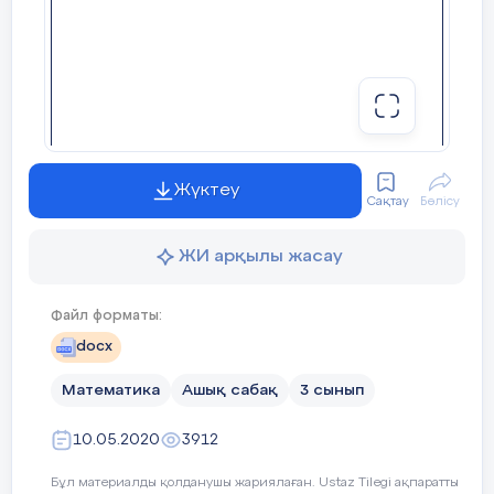
Сергіту сәті
«Нейрожаттығулар» әдісі
Жүктеу
Сақтау
Бөлісу
4-тапсырма
ЖИ арқылы жасау
Есептерді шығар:
Ж
Файл форматы:
ж
Жауабы:
ж
docx
Тоқыма бау-9м
Математика
Ашық сабақ
3 сынып
Сатып алынды-20м
10.05.2020
3912
Барлығы:
Бұл материалды қолданушы жариялаған. Ustaz Tilegi ақпаратты