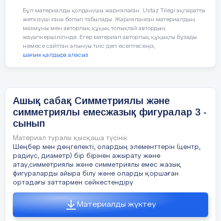
Егер түзу сызық фигураны тең екі бөлікке
Бұл материалды қолданушы жариялаған. Ustaz Tilegi ақпаратты
Миға шабуыл әдісі арқылы жаңа тақырыпты
бөлсе,бұл фигура түзуге қатысты симметриялы
жеткізуші ғана болып табылады. Жарияланған материалдың
болжау
мазмұны мен авторлық құқық толықтай автордың
деп аталады.фигураны тең бөліктерге бөлетін
жауапкершілігінде. Егер материал авторлық құқықты бұзады
түзу симметрия осі деп аталады.
немесе сайттан алынуы тиіс деп есептесеңіз,
шағым қалдыра аласыз
5 слайд
Практикалық жұмыс
2-тапсырма
Ашық сабақ Симметриялы және
симметриялы емесжазық фигуралар 3 -
А
Топтық жұмыс
сынып
6 слайд
т
Материал туралы қысқаша түсінік
Симметриялы ою өрнектерді ата. Бүктеу арқылы
Шеңбер мен дөңгелекті, олардың элементтерін (центр,
олардың симметрия осьін тап
радиус, диаметр) бір бірінен ажырату және
Егер түзу сызық фигураны тең екі бөлікке
бөлсе,бұл фигура түзуге қатысты симметриялы
атау,симметриялы және симметриялы емес жазық
Әрбір топқа қағаздан қиылған
деп аталады.Фигураны тең бөліктерге бөлетін
фигураларды айыра білу және оларды қоршаған
түзу- симметрия осі деп аталады.Жаңа тақырып
үшбұрыш,ою,алтыбұрыш т. б. заттарды
ортадағы заттармен сәйкестендіру
таратылады. (заттар симметриялы болуға тиісті).
7 слайд
Әрбір топтың мүшесіне суретті таңдап алып,
Материалды жүктеу
екіжартысы беттесетіндей етіп бүгеді.Содан соң
8 слайд