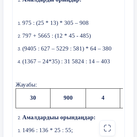
Бұлар –симметриялы фигуралар.
975 : (25 * 13) * 305 – 908
Егер түзу сызық фигураны тең екі
бөлікке бөлсе,бұл фигура түзуге
797 + 5665 : (12 * 45 - 485)
қатысты симметриялы деп
аталады.фигураны тең бөліктерге
(9405 : 627 – 5229 : 581) * 64 – 380
бөлетін түзу симметрия осі деп аталады.
(1367 – 24*35) : 31 5824 : 14 – 403
IMektep.kz сайтының
тақырыптық
бейнебаянын көру
Жауабы:
Практикалық жұмыс
.
Топтық жұмыс
30
900
4
Балалар 3 топқа бөлінеді:
Құсқанат,Қошқармүйіз,Сынықмүйіз
Амалдардыы орындаңдар:
2-тапсырма
1496 : 136 * 25 : 55;
Симметриялы ою өрнектерді ата.