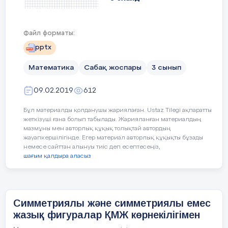
5
минут
Т
ЕБҚ
ш
Файл форматы:
Под симметрией понимают соразмерность,
пропорциональность частей чего-нибудь,
4)m+32=185-143
pptx
расположенных по обе стороны от середины,
центра. Осевая симметрия – это симметрия
относительно прямой.
Математика
m+32=42
Сабақ жоспары
3 сынып
m=42-32
09.02.2019
612
4 слайд
m=10
Бұл материалды қолданушы жариялаған. Ustaz Tilegi ақпаратты
жеткізуші ғана болып табылады. Жарияланған материалдың
мазмұны мен авторлық құқық толықтай автордың
10+32=185-143
Многие предметы окружающего мира
жауапкершілігінде. Егер материал авторлық құқықты бұзады
симметричны относительно оси (бабочка,
немесе сайттан алынуы тиіс деп есептесеңіз,
42=42
человек и т. д). В некоторых предметах можно
шағым қалдыра аласыз
провести несколько осей симметрии (звезда).
5 слайд
Симметриялы және симметриялы емес
6 слайд
Үй тапсырмасы
жазық фигуралар ҚМЖ көрнекілігімен
Самооценивание
Ж
ж