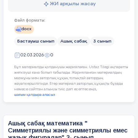
ЖИ арқылы жасау
Құндылықтар және оның
Сабақ құндылы
8 мин
3 –тапсырма
1.
қысқаша шарты
Файл форматы:
мақсаты:
жазып, сұрағын
Қарапайым өлшеулер
Жұптық жұмыс
анықтайды
docx
Ай құндылығы: Әділдік және
шешуге арналған қ
жауапкершілік
«Ойлан,жұптас,
Бастауыш сынып
Ашық сабақ
3 сынып
2.өрнек құрып, мән
бөліс» әдісі
есептейді
Апта дәйексөзі:
Жау
02.03.2026
0
Есепті шығар
3.жауабын жазады
Бұл материалды қолданушы жариялаған. Ustaz Tilegi ақпаратты
Сабақтың барысы
жеткізуші ғана болып табылады. Жарияланған материалдың
9 метрлік - 5 бума
мазмұны мен авторлық құқық толықтай автордың
тоқ.бау
жауапкершілігінде. Егер материал авторлық құқықты бұзады
немесе сайттан алынуы тиіс деп есептесеңіз,
Сабақтың
Педагогтің әрекеті
Тоқымабау – 20 м
шағым қалдыра аласыз
кезеңі//
Барлығы - ? м
Уақыты
Ш: (9 * 5) + 20
=
45 +
Ашық сабақ математика "
30минут
20
=
65
Симметриялы және симметриялы емес
жазық фигуралар" 3- сынып