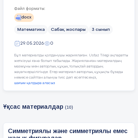
Файл форматы:
Басқалар үшін маңызды т
түсіну
Бастаған ісін соңы
docx
.
Математика
Сабақ жоспары
3 сынып
Дәйексөз
:“Әділет – мемле
29.05.2026
0
Бұл материалды қолданушы жариялаған. Ustaz Tilegi ақпаратты
Сабақтың барысы
жеткізуші ғана болып табылады. Жарияланған материалдың
мазмұны мен авторлық құқық толықтай автордың
жауапкершілігінде. Егер материал авторлық құқықты бұзады
немесе сайттан алынуы тиіс деп есептесеңіз,
Сабақтың
Педагогтің әрекеті
шағым қалдыра аласыз
кезеңі//
Уақыты
Ұқсас материалдар
(10)
30минут
Симметриялы және симметриялы емес
Сабақ
Психологиялық ахуалды жақсарту