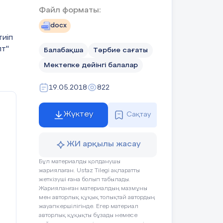
Файл форматы:
үй
docx
иіп
лт"
Балабақша
Тәрбие сағаты
Бір-бірінің қолдарынан
Мектепке дейінгі балалар
ұстап киіз үйді құрады.
19.05.2018
822
йді құрдық.
бақшамыздың
Жүктеу
Сақтау
ырағы биік
ЖИ арқылы жасау
і)
Бұл материалды қолданушы
жариялаған. Ustaz Tilegi ақпаратты
жеткізуші ғана болып табылады.
Жарияланған материалдың мазмұны
мен авторлық құқық толықтай автордың
жауапкершілігінде. Егер материал
авторлық құқықты бұзады немесе
Киіз үйдің суретіне назар