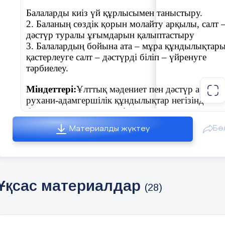
Балаларды киіз үй құрлысымен таныстыру.
2. Баланың сөздік қорын молайту арқылы, салт 
дәстүр туралы ұғымдарын қалыптастыру
3. Балалардың бойына ата – мұра құндылықтар
қастерлеуге салт – дәстүрді біліп – үйренуге
тәрбиелеу.
Міндеттері:
Ұлттық мәдениет пен дәстүр арқыл
рухани-адамгершілік құндылықтар негізінде
баланың жеке қасиеттерін қалыптастыру.
Бө
Материалды жүктеу
Балалардың шығармашылық , зерттеу іс-
әрекетін,коммуникативтік
,
танымдық және
зияткерлік,
әлеуметтік-эмоционалды
дағдылары
дамыту.
Ұқсас материалдар
(28)
Тәрбиеші: Балалар қонақтармен амандасайық..