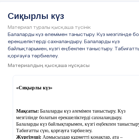
Сиқырлы күз
Материал туралы қысқаша түсінік
Балаларды күз әлемімен таныстыру. Күз мезгілінде б
ерекшеліктерді сахналандыру. Балаларды күз
байлықтарымен, күзгі еңбекпен таныстыру. Табиғатт
қорғауға тәрбиелеу.
Материалдың қысқаша нұсқасы
Олар: кереге, уық, шаңырақ, есік.
Киіз үй жабдықтарын атап береді.
сықырлауық деп те атайды.
- Іргелік, туырлық, үзік, түндік, ши, есік.
«Сиқырлы күз»
Киіз үйдің жиһаздарын көрсетіп
Мақсаты:
Балаларды күз әлемімен таныстыру. Күз
мезгілінде болатын ерекшеліктерді сахналандыру.
Балаларды күз байлықтарымен, күзгі еңбекпен таныстыру
Табиғатты сүю, қорғауға тәрбиелеу.
Жүргізуші:
Армысыздар құрметті қонақтар, ата –