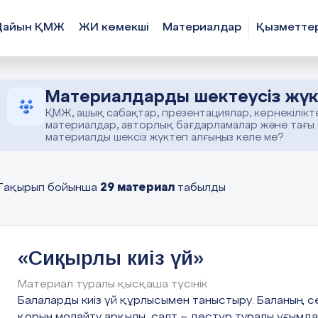
Дайын ҚМЖ
ЖИ көмекші
Материалдар
Қызметте
Материалдарды шектеусіз жүк
ҚМЖ, ашық сабақтар, презентациялар, көрнекілікт
материалдар, авторлық бағдарламалар және тағы
материалды шексіз жүктеп алғыңыз келе ме?
29 материал
Тақырып бойынша
табылды
«Сиқырлы киіз үй»
Материал туралы қысқаша түсінік
Балаларды киіз үй құрлысымен таныстыру. Баланың с
қорын молайту арқылы, салт – дәстүр туралы ұғымд