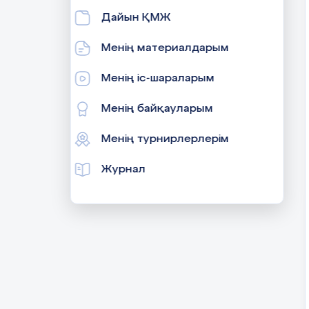
Дайын ҚМЖ
Менің материалдарым
Менің іс-шараларым
Менің байқауларым
Менің турнирлерлерім
Журнал