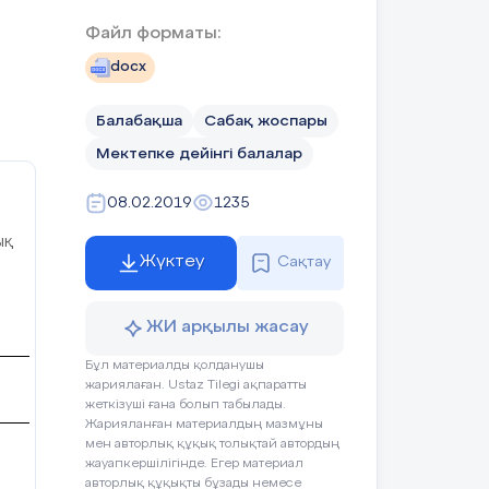
Файл форматы:
docx
Балабақша
Сабақ жоспары
Мектепке дейінгі балалар
08.02.2019
1235
ық
Жүктеу
Сақтау
ЖИ арқылы жасау
Бұл материалды қолданушы
жариялаған. Ustaz Tilegi ақпаратты
Мақсаты
жеткізуші ғана болып табылады.
тын
Жарияланған материалдың мазмұны
мен авторлық құқық толықтай автордың
жауапкершілігінде. Егер материал
авторлық құқықты бұзады немесе