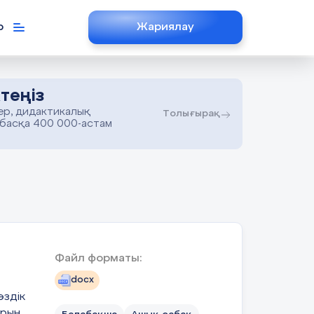
р
Жариялау
теңіз
ер, дидактикалық
Толығырақ
 басқа 400 000-астам
Файл форматы:
docx
өздік
арын