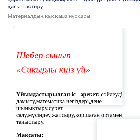
қалыптастыру
Материалдың қысқаша нұсқасы
Шебер сынып
«Сиқырлы киіз үй»
Ұйымдастырылған іс - әрекет:
сөйлеуді
дамыту,математика негіздері,дене
шынықтыру,сурет
салу,мүсіндеу,жапсыру,қоршаған ортамен
таныстыру.
Мақсаты: