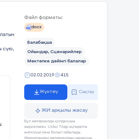
Файл форматы:
docx
олатын
Балабақша
ы сүю,
Ойындар, Сценарийлер
Мектепке дейінгі балалар
 Есікті
02.02.2019
415
Киіз үйдің құрылысымен
танысады.
 әңгімелеу.
Жүктеу
Сақтау
ЖИ арқылы жасау
Бұл материалды қолданушы
.
жариялаған. Ustaz Tilegi ақпаратты
жеткізуші ғана болып табылады.
Жарияланған материалдың мазмұны