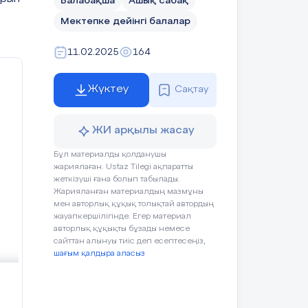
Балабақша
Ашық сабақ
Мектепке дейінгі балалар
11.02.2025
164
Жүктеу
Сақтау
ЖИ арқылы жасау
Бұл материалды қолданушы
жариялаған. Ustaz Tilegi ақпаратты
жеткізуші ғана болып табылады.
Жарияланған материалдың мазмұны
мен авторлық құқық толықтай автордың
жауапкершілігінде. Егер материал
авторлық құқықты бұзады немесе
сайттан алынуы тиіс деп есептесеңіз,
шағым қалдыра аласыз