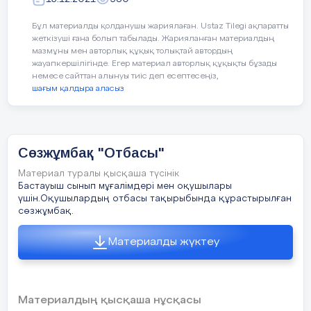
6.Сүттен жасалған тағам
Бұл материалды қолданушы жариялаған. Ustaz Tilegi ақпаратты
жеткізуші ғана болып табылады. Жарияланған материалдың
Қадрия Фатима
мазмұны мен авторлық құқық толықтай автордың
жауапкершілігінде. Егер материал авторлық құқықты бұзады
немесе сайттан алынуы тиіс деп есептесеңіз,
шағым қалдыра аласыз
Сөзжұмбақ "Отбасы"
Материал туралы қысқаша түсінік
Бастауыш сынып мұғалімдері мен оқушылары
үшін.Оқушылардың отбасы тақырыбында құрастырылған
сөзжұмбақ.
Материалды жүктеу
Материалдың қысқаша нұсқасы