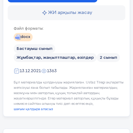
4.Ас атасы
ЖИ арқылы жасау
Қайрат Іңкәр
Файл форматы:
docx
Бастауыш сынып
Жұмбақтар, жаңылтпаштар, әзілдер
2 сынып
13.12.2021
1363
Бұл материалды қолданушы жариялаған. Ustaz Tilegi ақпаратты
жеткізуші ғана болып табылады. Жарияланған материалдың
мазмұны мен авторлық құқық толықтай автордың
жауапкершілігінде. Егер материал авторлық құқықты бұзады
немесе сайттан алынуы тиіс деп есептесеңіз,
шағым қалдыра аласыз