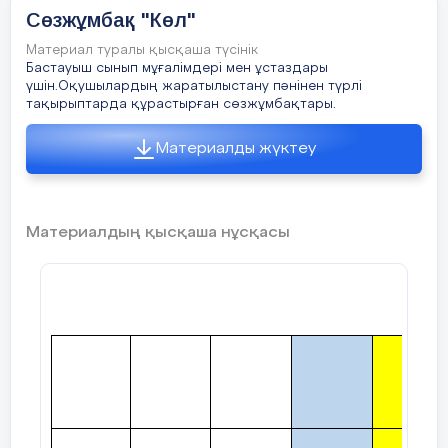
Сөзжұмбақ "Көл"
Материал туралы қысқаша түсінік
Бастауыш сынып мұғалімдері мен ұстаздары
үшін.Оқушылардың жаратылыстану пәнінен түрлі
тақырыптарда құрастырған сөзжұмбақтары.
Материалды жүктеу
Материалдың қысқаша нұсқасы