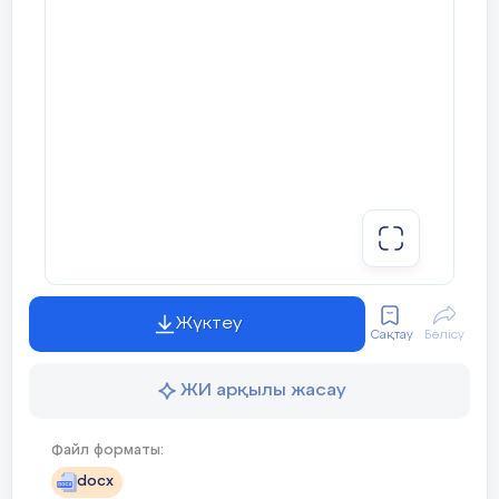
Жүктеу
Сақтау
Бөлісу
ЖИ арқылы жасау
Файл форматы:
docx