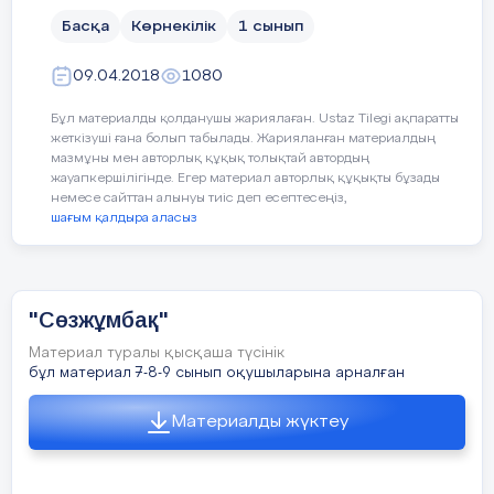
Басқа
Көрнекілік
1 сынып
09.04.2018
1080
Бұл материалды қолданушы жариялаған. Ustaz Tilegi ақпаратты
жеткізуші ғана болып табылады. Жарияланған материалдың
мазмұны мен авторлық құқық толықтай автордың
жауапкершілігінде. Егер материал авторлық құқықты бұзады
немесе сайттан алынуы тиіс деп есептесеңіз,
шағым қалдыра аласыз
"Сөзжұмбақ"
Материал туралы қысқаша түсінік
бұл материал 7-8-9 сынып оқушыларына арналған
Материалды жүктеу