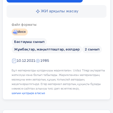
4.Мейірімді жан
ЖИ арқылы жасау
Файл форматы:
docx
Серік Амина
Бастауыш сынып
Жұмбақтар, жаңылтпаштар, әзілдер
2 сынып
10.12.2021
1985
Бұл материалды қолданушы жариялаған. Ustaz Tilegi ақпаратты
жеткізуші ғана болып табылады. Жарияланған материалдың
мазмұны мен авторлық құқық толықтай автордың
жауапкершілігінде. Егер материал авторлық құқықты бұзады
немесе сайттан алынуы тиіс деп есептесеңіз,
шағым қалдыра аласыз