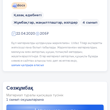
docx
Қазақ әдебиеті
Жұмбақтар, жаңылтпаштар, әзілдер
4 сынып
22.04.2020
2057
Бұл материалды қолданушы жариялаған. Ustaz Tilegi ақпаратты
жеткізуші ғана болып табылады. Жарияланған материалдың
мазмұны мен авторлық құқық толықтай автордың
жауапкершілігінде. Егер материал авторлық құқықты бұзады
немесе сайттан алынуы тиіс деп есептесеңіз,
шағым қалдыра аласыз
Сөзжұмбақ
Материал туралы қысқаша түсінік
1 сынып оқушыларына