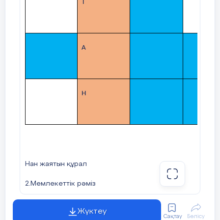
Т
А
Н
Нан жаятын құрал
2.Мемлекеттік рәміз
3.Қыс көлігі
Жүктеу
Сақтау
Бөлісу