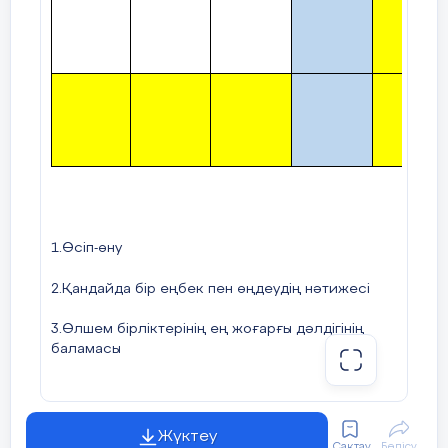
1.Өсіп-өну
2.Қандайда бір еңбек пен өңдеудің нәтижесі
3.Өлшем бірліктерінің ең жоғарғы дәлдігінің
баламасы
Жүктеу
Дадаев Жәнібек
Сақтау
Бөлісу