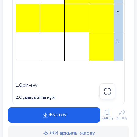
Е
Н
1.Өсіп-өну
2.Судың қатты күйі
3.Тістің бұзылуы
Жүктеу
Сақтау
Бөлісу
4.Қандай да бір еңбекпен өңдеудің нәтижесі
ЖИ арқылы жасау