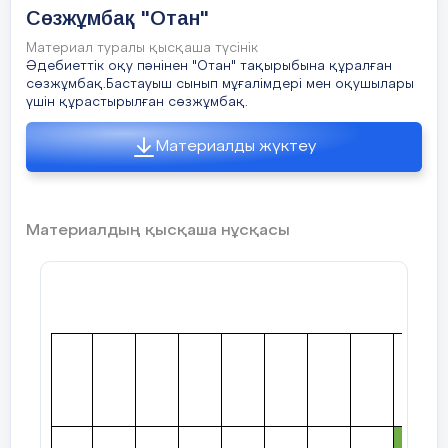
Сөзжұмбақ "Отан"
Материал туралы қысқаша түсінік
Әдебиеттік оқу пәнінен "Отан" тақырыбына құралған
сөзжұмбақ.Бастауыш сынып мұғалімдері мен оқушылары
үшін құрастырылған сөзжұмбақ.
Материалды жүктеу
Материалдың қысқаша нұсқасы