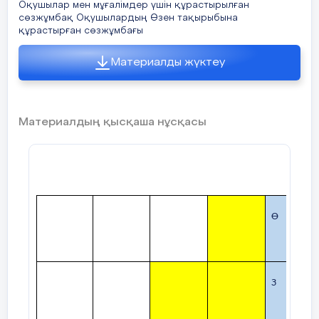
Оқушылар мен мұғалімдер үшін құрастырылған
сөзжұмбақ Оқушылардың Өзен тақырыбына
құрастырған сөзжұмбағы
Материалды жүктеу
Материалдың қысқаша нұсқасы
Ө
З