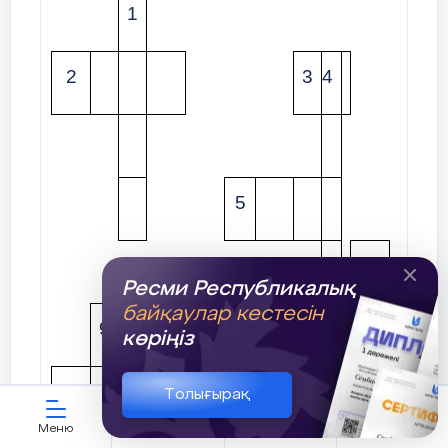
1
2
3
4
5
8
Ресми Республикалық
байқаулар кестесін
9
10
11
көріңіз
12
Толығырақ
Меню
ЖИ көмекші
Қауымдастық
Кабинет