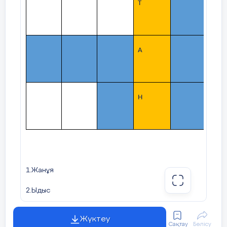
Т
А
Н
1.Жанұя
2.Ыдыс
3.Жеміс
Жүктеу
Сақтау
Бөлісу