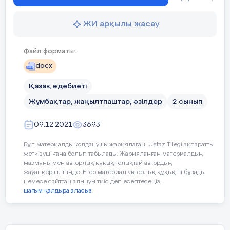
4.Мемлекет атауы (Қазақстан)
ЖИ арқылы жасау
Темірбай Раяна 2 «Г» сынып оқушысы
Файл форматы:
docx
Қазақ әдебиеті
Жұмбақтар, жаңылтпаштар, әзілдер
2 сынып
09.12.2021
3693
Бұл материалды қолданушы жариялаған. Ustaz Tilegi ақпаратты
жеткізуші ғана болып табылады. Жарияланған материалдың
мазмұны мен авторлық құқық толықтай автордың
жауапкершілігінде. Егер материал авторлық құқықты бұзады
немесе сайттан алынуы тиіс деп есептесеңіз,
шағым қалдыра аласыз