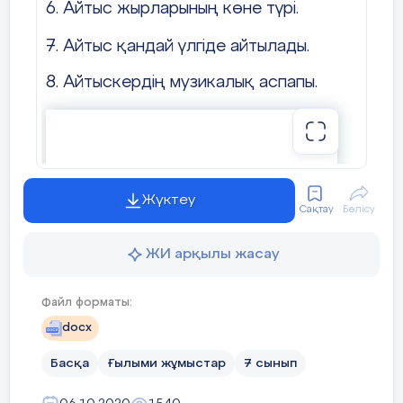
6. Айтыс жырларының көне түрі.
7. Айтыс қандай үлгіде айтылады.
8. Айтыскердің музикалық аспапы.
Жүктеу
Сақтау
Бөлісу
ЖИ арқылы жасау
Файл форматы:
docx
Басқа
Ғылыми жұмыстар
7 сынып