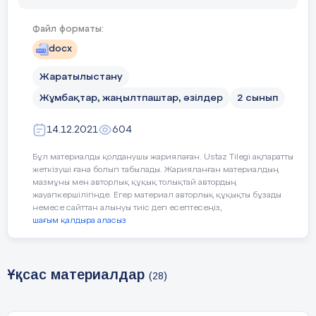
Саветхан Салауат
Файл форматы:
docx
Жаратылыстану
Жұмбақтар, жаңылтпаштар, әзілдер
2 сынып
14.12.2021
604
Бұл материалды қолданушы жариялаған. Ustaz Tilegi ақпаратты
жеткізуші ғана болып табылады. Жарияланған материалдың
мазмұны мен авторлық құқық толықтай автордың
жауапкершілігінде. Егер материал авторлық құқықты бұзады
немесе сайттан алынуы тиіс деп есептесеңіз,
шағым қалдыра аласыз
Ұқсас материалдар
(28)