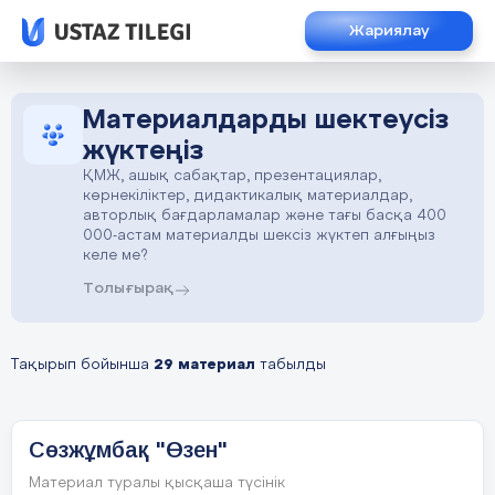
Жариялау
Материалдарды шектеусіз
жүктеңіз
ҚМЖ, ашық сабақтар, презентациялар,
көрнекіліктер, дидактикалық материалдар,
авторлық бағдарламалар және тағы басқа 400
000-астам материалды шексіз жүктеп алғыңыз
келе ме?
Толығырақ
Тақырып бойынша
29 материал
табылды
Сөзжұмбақ "Өзен"
Материал туралы қысқаша түсінік