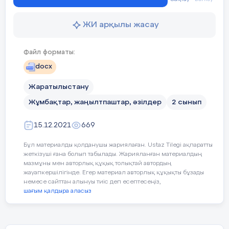
ЖИ арқылы жасау
Файл форматы:
docx
Жаратылыстану
Жұмбақтар, жаңылтпаштар, әзілдер
2 сынып
15.12.2021
669
Бұл материалды қолданушы жариялаған. Ustaz Tilegi ақпаратты
жеткізуші ғана болып табылады. Жарияланған материалдың
мазмұны мен авторлық құқық толықтай автордың
жауапкершілігінде. Егер материал авторлық құқықты бұзады
немесе сайттан алынуы тиіс деп есептесеңіз,
шағым қалдыра аласыз