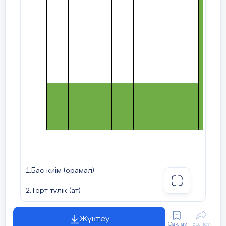
1.Бас киім (орамал)
2.Төрт түлік (ат)
3.Ас атасы (нан)
Жүктеу
Сақтау
Бөлісу