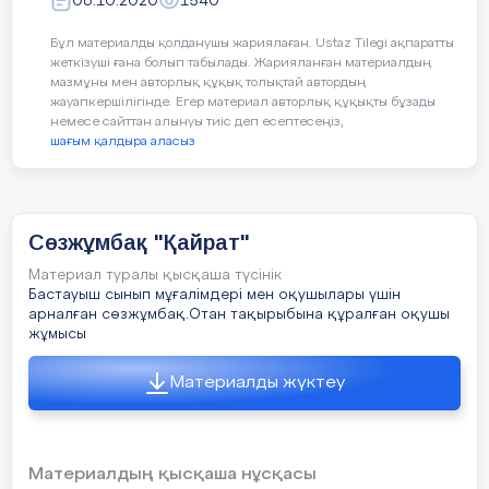
06.10.2020
1540
Р
К
С
Ы
Т
А
ЙЙ
Е
Бұл материалды қолданушы жариялаған. Ustaz Tilegi ақпаратты
жеткізуші ғана болып табылады. Жарияланған материалдың
мазмұны мен авторлық құқық толықтай автордың
жауапкершілігінде. Егер материал авторлық құқықты бұзады
немесе сайттан алынуы тиіс деп есептесеңіз,
шағым қалдыра аласыз
Сөзжұмбақ "Қайрат"
Материал туралы қысқаша түсінік
Бастауыш сынып мұғалімдері мен оқушылары үшін
арналған сөзжұмбақ.Отан тақырыбына құралған оқушы
жұмысы
Материалды жүктеу
Материалдың қысқаша нұсқасы