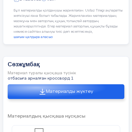
6.Ұлдан кіші қыз
Бұл материалды қолданушы жариялаған. Ustaz Tilegi ақпаратты
жеткізуші ғана болып табылады. Жарияланған материалдың
мазмұны мен авторлық құқық толықтай автордың
жауапкершілігінде. Егер материал авторлық құқықты бұзады
немесе сайттан алынуы тиіс деп есептесеңіз,
Садыхан Жібек
шағым қалдыра аласыз
Сөзжұмбақ
Материал туралы қысқаша түсінік
отбасыға арналған кроссворд 1
Материалды жүктеу
Материалдың қысқаша нұсқасы