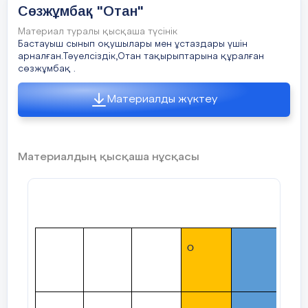
Сөзжұмбақ "Отан"
Материал туралы қысқаша түсінік
Бастауыш сынып оқушылары мен ұстаздары үшін
арналған.Тәуелсіздік,Отан тақырыптарына құралған
сөзжұмбақ .
Материалды жүктеу
Материалдың қысқаша нұсқасы
О