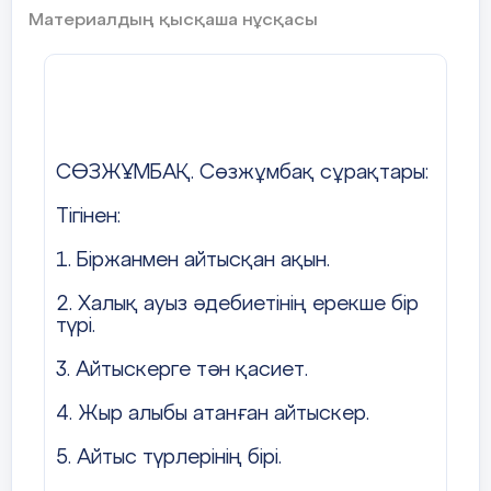
Материалдың қысқаша нұсқасы
СӨЗЖҰМБАҚ. Сөзжұмбақ сұрақтары:
Тігінен:
1. Біржанмен айтысқан ақын.
2. Халық ауыз әдебиетінің ерекше бір
түрі.
3. Айтыскерге тән қасиет.
4. Жыр алыбы атанған айтыскер.
5. Айтыс түрлерінің бірі.