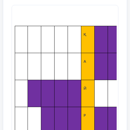
Қ
А
Й
Р