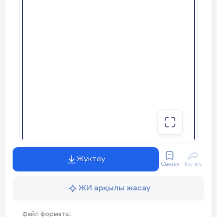
Жүктеу
Сақтау
Бөлісу
ЖИ арқылы жасау
Файл форматы: