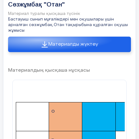
Сөзжұмбақ "Отан"
Материал туралы қысқаша түсінік
Бастауыш сынып мұғалімдері мен оқушылары үшін
арналған сөзжұмбақ.Отан тақырыбына құралған оқушы
жұмысы
Материалды жүктеу
Материалдың қысқаша нұсқасы
О