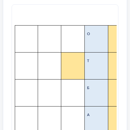
О
Т
Б
А