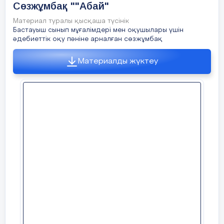
Сөзжұмбақ ""Абай"
Материал туралы қысқаша түсінік
Бастауыш сынып мұғалімдері мен оқушылары үшін
әдебиеттік оқу пәніне арналған сөзжұмбақ
Материалды жүктеу