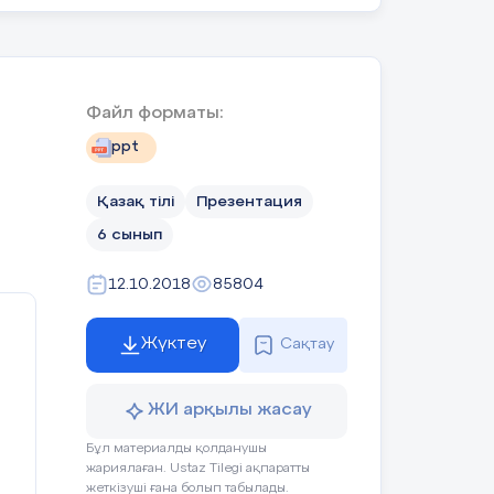
іне
ыр.
Файл форматы:
мен
ppt
ем?
ы.
Қазақ тілі
Презентация
нде
6 сынып
қ
12.10.2018
85804
сөз
ы
Жүктеу
Сақтау
ЖИ арқылы жасау
Бұл материалды қолданушы
жариялаған. Ustaz Tilegi ақпаратты
жеткізуші ғана болып табылады.