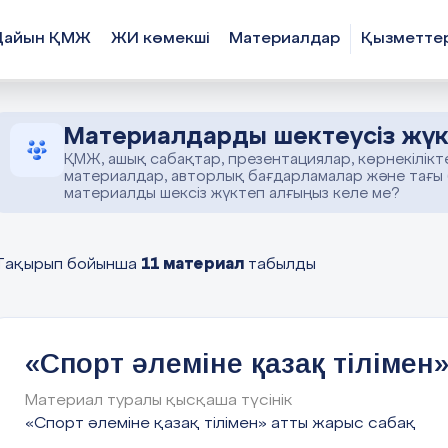
Дайын ҚМЖ
ЖИ көмекші
Материалдар
Қызметте
Материалдарды шектеусіз жүк
ҚМЖ, ашық сабақтар, презентациялар, көрнекілікт
материалдар, авторлық бағдарламалар және тағы
материалды шексіз жүктеп алғыңыз келе ме?
11 материал
Тақырып бойынша
табылды
«Спорт әлеміне қазақ тілімен
Материал туралы қысқаша түсінік
«Спорт әлеміне қазақ тілімен» атты жарыс сабақ