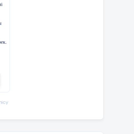
ні
ы
ек.
!
лісу
а
іне