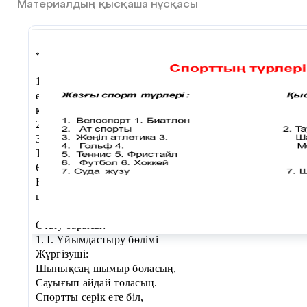
Материалдың қысқаша нұсқасы
«Спорт әлеміне қазақ тілімен» атты жарыс
сабақ
1. Балалардың денсаулығын, белсенділігін нығайту,
ептіліктерін, шапшаңдықтарын, батылдықтарын,
күштіліктерін байқау.
2. Спортқа деген сүйіспеншіліктерін арттыру.
3. Салауатты өмір салтын насихаттау.
Түрі: Эстафеталық жарыс
Өтілетін орны: Балабақша алаңы
Қажетті құралдары: Үлкен доптар, кедергілер, шелекте
шығыршықтар.
Өтілу барысы:
1. I. Ұйымдастыру бөлімі
Жүргізуші:
Шынықсаң шымыр боласың,
Сауығып айдай толасың.
Спортты серік ете біл,