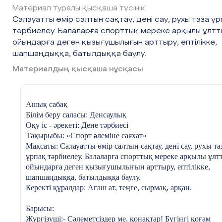
Материал туралы қысқаша түсінік
Сайысқа қатысуға енді ортаға,
Жылдам да шапшаң,
Салауатты өмір салтын сақтау, дені сау, рухы таза ұ
Оқушыларымыз ортаға шақырамыз.
тәрбиелеу. Балаларға спорттық мереке арқылы ұлтт
(әр топ сап түзеп, орындарына келіп тұрады)
ойындарға деген қызығушылығын арттыру, ептілікке,
шапшаңдыққа, батылдыққа баулу.
1. «Жалын» тобы, Топ басшысы --------
Материалдың қысқаша нұсқасы
2. «Шымыр» тобы, Топ басшысы --------
Жүргізуші:
Ал, құрметті халайық!
Ашық сабақ
Жарысты енді көріңдер.
Білім беру саласы: Денсаулық
Әділ қазы алқасы,
Оқу іс - әрекеті: Дене тәрбиесі
Әділ баға беріңдер!
Тақырыбы: «Спорт әлеміне саяхат»
Мақсаты: Салауатты өмір салтын сақтау, дені сау, рухы та
Сайысты бастамас бұрын, сайысымызға әділ баға берет
ұрпақ тәрбиелеу. Балаларға спорттық мереке арқылы ұлт
әділқазылар алқасымен таныстырайық.
ойындарға деген қызығушылығын арттыру, ептілікке,
1.
шапшаңдыққа, батылдыққа баулу.
2.
Керекті құралдар: Ағаш ат, теңге, сырмақ, арқан.
3.
Жүргізуші:
Барысы:
Таза ауа, спорт болсын дәріміз,
Жүргізуші:- Сәлеметсіздер ме, қонақтар! Бүгінгі қоғам