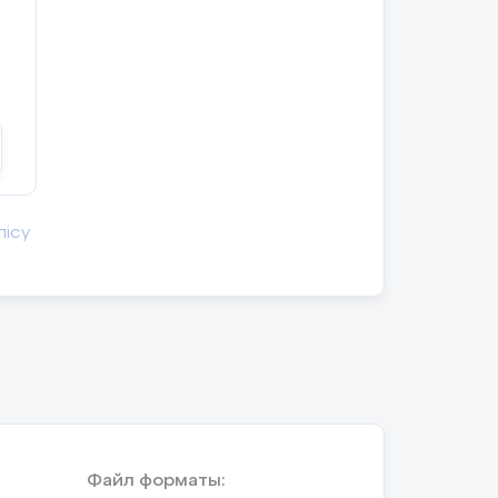
қ
лісу
.
Файл форматы: