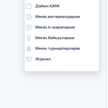
Дайын ҚМЖ
Менің материалдарым
Менің іс-шараларым
Менің байқауларым
Менің турнирлерлерім
Журнал