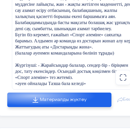
Еңбек етіп келгенінше әліміз.
мүддесіне лайықты, жан - жақты жетілген мәдениетті, де
«Алға» — деген бір – ақ мақсат ұстанып,
сау азамат өсіру отбасының, балабақшаның, жалпы
Сайысқа аттанайық бәріміз!
халықтың қасиетті борышы екені баршамызға аян.
Бұл сайысымыз 10 балдық жүйемен бағаланады.
Балабақщамыздыңда басты мақсаты болашақ жас ұрпақт
Әр топ төмендегі кезең бойынша сайысқа түседі:
дені сау, сымбатты, шыныққан азамат тәрбиелеу.
Бүгін біз керемет, ғажайып «Спорт әлеміне» саяхатқа
1. Әр кезеңде білімдеріңіз бен белсенділіктеріңіз
барамыз. Алдымен әр команда өз достарын жинап алу кер
сыналады.
Жаттығудың аты «Достарыңды жина».
(балалар әуенмен командаларына бөлініп тұрады)
Ендеше, сәттілік тілей отырып, сайысымызды бастайық
Жүргізуші: - Жарайсыңдар балалар, сендер бір - біріңмен
Құрметті сайыскерлер! Сіздерге сәт сапар!
дос, тату екенсіңдер. Осындай достық көңілмен біздер
Сайысымызды бастаймыз.
«Спорт әлеміне» тез жетеміз.
Өнер қуып топ өтер дейміз,
«әуен ойналады Тазша бала келеді»
Бір басына өнері жетер дейміз.
Тазша: Сәлеметсіңдер ме, балалармен үлкендер!
Сайысқа келген топтар кезектесіп,
Таныстырып өздерін кетер дейміз.
Бө
Материалды жүктеу
Жүргізуші: Сәлеметсің бе, Тазша бала? Сен қайда асығып
Жүргізуші:
бара жатырсың?
1 – кезең: «Өз тобыңды таныстыр»
Тазша: Маған Таусоғар айтқан, егер де сен мен сияқты
Олай болса, ортаға «Жалын», «Шымыр топтарын ортағ
барлық қиын жағдайлардан жеңіл өткің келсе спорт әлем
шақырамыз.
бар деген.