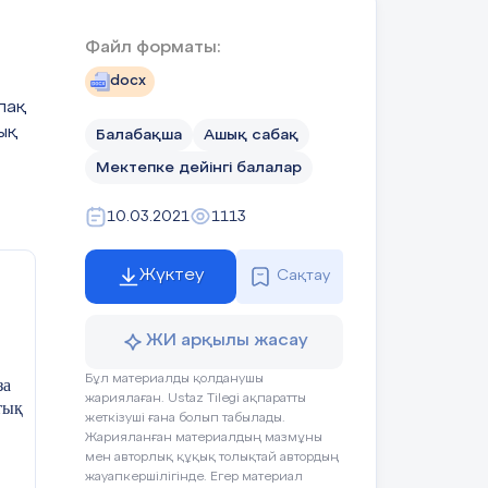
Файл форматы:
мен
docx
рпақ
ық
Балабақша
Ашық сабақ
Мектепке дейінгі балалар
10.03.2021
1113
сөз
Жүктеу
Сақтау
ЖИ арқылы жасау
Бұл материалды қолданушы
за
жариялаған. Ustaz Tilegi ақпаратты
тық
жеткізуші ғана болып табылады.
Жарияланған материалдың мазмұны
мен авторлық құқық толықтай автордың
жауапкершілігінде. Егер материал