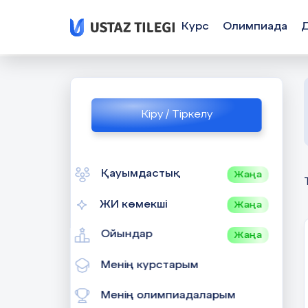
Курс
Олимпиада
Кіру / Тіркелу
Қауымдастық
Жаңа
ЖИ көмекші
Жаңа
Ойындар
Жаңа
Менің курстарым
Менің олимпиадаларым