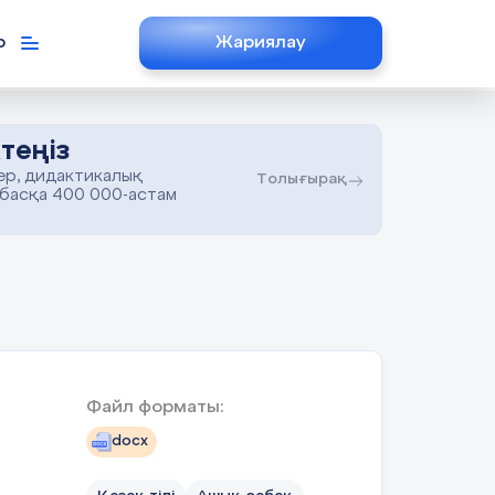
р
Жариялау
теңіз
ер, дидактикалық
Толығырақ
 басқа 400 000-астам
»
Файл форматы:
docx