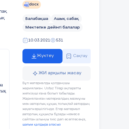
docx
рпақ
ық
Балабақша
Ашық сабақ
Мектепке дейінгі балалар
10.03.2021
531
Жүктеу
Сақтау
ЖИ арқылы жасау
Бұл материалды қолданушы
за
жариялаған. Ustaz Tilegi ақпаратты
ін
тық
жеткізуші ғана болып табылады.
Жарияланған материалдың мазмұны
мен авторлық құқық толықтай автордың
жауапкершілігінде. Егер материал
авторлық құқықты бұзады немесе
сайттан алынуы тиіс деп есептесеңіз,
шағым қалдыра аласыз