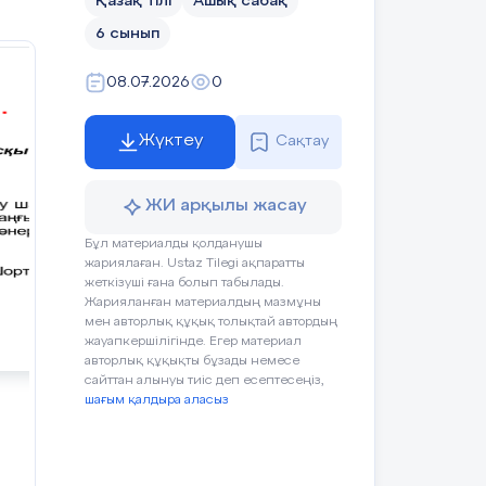
Қазақ тілі
Ашық сабақ
6 сынып
08.07.2026
0
Жүктеу
Сақтау
ЖИ арқылы жасау
Бұл материалды қолданушы
жариялаған. Ustaz Tilegi ақпаратты
жеткізуші ғана болып табылады.
р,
Жарияланған материалдың мазмұны
мен авторлық құқық толықтай автордың
жауапкершілігінде. Егер материал
авторлық құқықты бұзады немесе
сайттан алынуы тиіс деп есептесеңіз,
шағым қалдыра аласыз