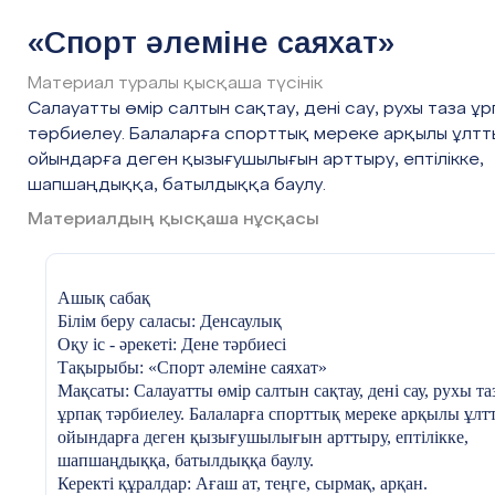
«Жалын» тобы
Таныстыру:
ЖҮРГІЗУШІ: Уайымдама, біздің балалар да «Спорт
«Спорт әлеміне саяхат»
Жалындаймыз, жанамыз,
әлеміне» бара жатыр, олар саған көмектеседі.
Біз спортшы боламыз!
Тазша: Рахмет, бірақ Таусоғар ол әлемге бару үшін алды
Материал туралы қысқаша түсінік
Әрқашан біз мықтымыз,
сұрақтарға жауап бересің және жолыңда көп қиындықтар
Салауатты өмір салтын сақтау, дені сау, рухы таза ұ
Бәрін жеңіп шығамыз.
кездеседі соны жеңуің керек деген.
тәрбиелеу. Балаларға спорттық мереке арқылы ұлтт
«Шымыр» тобы
Жүргізуші: Біздің балалар шыныққан, епті, қиындықтан
ойындарға деген қызығушылығын арттыру, ептілікке,
Таныстыру:
қорықпайды. Солай ма балалар? Саяхатқа шығуға
шапшаңдыққа, батылдыққа баулу.
Шынықсаң шымыр боласың,
дайынсыңдар ма?
Сауығып айдай толасың.
- Дайынбыз.
Материалдың қысқаша нұсқасы
Спортты серік ете біл,
Жүргізуші: Ендеше, «Сәлем - сөздің анасы» деген нақыл 
Жақсы азамат боласың
бар. Екі команда өздерін таныстырып өтсін.
Ашық сабақ
1. Қырандай самғап алысқа,
Білім беру саласы: Денсаулық
Ойымыз кетер ғарышқа.
Оқу іс - әрекеті: Дене тәрбиесі
Жарыстан еш қалмаймыз
Тақырыбы: «Спорт әлеміне саяхат»
«Жас қыран» тобы біздерміз.
2- кезең : «Оққағар»
Бұл кезеңде оқушылар оққағарды
Мақсаты: Салауатты өмір салтын сақтау, дені сау, рухы та
атып, ондағы сұраққа жауап береді. Уақыт белгіленеді.
ұрпақ тәрбиелеу. Балаларға спорттық мереке арқылы ұлт
2. күндей болып күлеміз
ойындарға деген қызығушылығын арттыру, ептілікке,
Шуақ шашып жүреміз
1-топ: Жазғы спорт түрлері:
шапшаңдыққа, батылдыққа баулу.
Шынықтырып денемізді
Керекті құралдар: Ағаш ат, теңге, сырмақ, арқан.