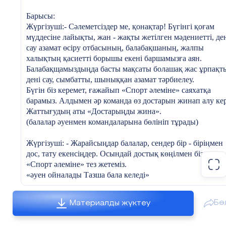
Ұзақ өмір сүреміз.
2- топ: Қысқы спорт түрлері:
Тазша: Балалар, «Спорт әлеміне» баратын жолымыз жеңі
Барысы:
болу үшін Таусоғар беріп жіберген сұрақтарға жауап бері
Жүргізуші:- Сәлеметсіздер ме, қонақтар! Бүгінгі қоғам
алайық.
мүддесіне лайықты, жан - жақты жетілген мәдениетті, де
сау азамат өсіру отбасының, балабақшаның, жалпы
1. Адамның бірінші байлығы не?
халықтың қасиетті борышы екені баршамызға аян.
2. Доппен ойналатын спорт түрлерін ата?
Балабақщамыздыңда басты мақсаты болашақ жас ұрпақт
3. Қазақтың Ұлттық ойындарын ата?
«Ойнайық, ойнайық та ойлайық!
дені сау, сымбатты, шыныққан азамат тәрбиелеу.
4. Денсаулық туралы мақал - мәтел айт.
Қатардан артта қалып қоймайық,
Бүгін біз керемет, ғажайып «Спорт әлеміне» саяхатқа
5. Қазақстандағы атақты спортсмендерді білесің бе?
Белсенді болайық ортада,
барамыз. Алдымен әр команда өз достарын жинап алу кер
Тазша: - Жарайсыңдар балалар! Ендеше «Спорт әлеміне»
Уақытты тектен - тек жоймайық!
Жаттығудың аты «Достарыңды жина».
аттанайық.
Олай болса, екінші турымызға өтеміз.
(балалар әуенмен командаларына бөлініп тұрады)
Ат өнері білінбес
3 – кезең: «Кенгуру»
Бәйгеге түсіп жарыспай.
Ойынның шарты: Топ мүшелері үлкен резеңке доптың
Жүргізуші: - Жарайсыңдар балалар, сендер бір - біріңмен
Ер өнері білінбес,
үстіне отырып кедергі арасымен айнала секіре өтіп,
дос, тату екенсіңдер. Осындай достық көңілмен біздер
Қоян - қолтық алыспай деп қазақтың ұлттық ойыны бәйг
жұмбақтың жауабын табады және топқа кері айналып
«Спорт әлеміне» тез жетеміз.
кезек берейік.
қайту.
«әуен ойналады Тазша бала келеді»
Әділқазылардың бағасы.
Тазша: Сәлеметсіңдер ме, балалармен үлкендер!
Ойын «Бәйге»
(әуен ойналады мыстанмен қарақшы келеді)
Бө
Материалды жүктеу
Жүргізуші: Сәлеметсің бе, Тазша бала? Сен қайда асығып
Мыстан: Қарақшы, қарашы бізге кімдер келгенін?
бара жатырсың?
Қарақшы: - Ой бұлар жаңадан келген балалар. Жақс ы