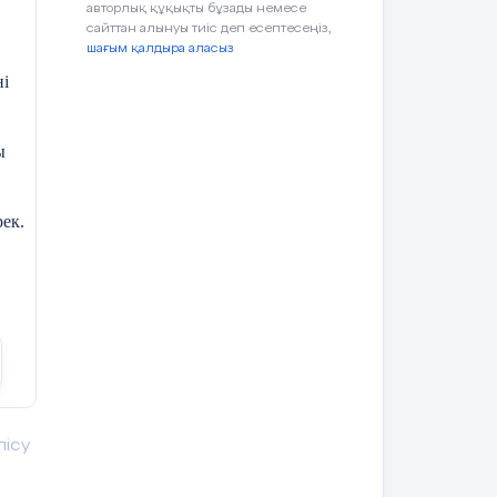
авторлық құқықты бұзады немесе
л
сайттан алынуы тиіс деп есептесеңіз,
п
шағым қалдыра аласыз
ні
ы
ек.
еге
лісу