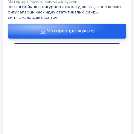
Материал туралы қысқаша түсінік
б) ауытқу
кескіні бойынша фигураны ажырату, жазық және кескіні
фигураларын кескіндеу,статитикалық санды
сипттамаларды есептеу
в) медиана
Материалды жүктеу
г) мода
3. Берілгендер қатарының ең үлкен сан
а) берілгендер қатарының ең үлкен мән
ә) берілгендер қатарының ең кіші мәні
б) ауытқу
в) медиана
г) мода
4. . Берілгендер қатарының ең кіші сан
а) берілгендер қатарының ең үлкен мән