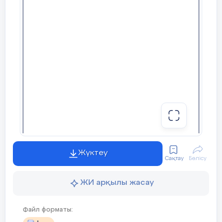
Оқу ісінің орынбасары:
_________________
ә) берілгендер қатарының ең кіші мәні
б) ауытқу
в) медиана
г) мода
5. Берілгендер қатарының ең үлкен жә
ол
а) берілгендер қатарының ең үлкен мән
ә) берілгендер қатарының ең кіші мәні
Жүктеу
Сақтау
Бөлісу
б) ауытқу
ЖИ арқылы жасау
в) медиана
г) мода
Файл форматы: