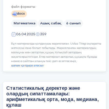
Файл форматы:
Құндылықтарды дарыту
1. Бірлі
docx
қазақша
орысша
тәртіп; 
Математика
Ашық сабақ
6 сынып
Бөлшек
Дробь
Са
06.04.2025
359
3 минут
Бұл материалды қолданушы жариялаған. Ustaz Tilegi ақпаратты
Мода
Мода
Сабақтың
Педагогтің әрекеті
жеткізуші ғана болып табылады. Жарияланған материалдың
Арифметикалық
мазмұны мен авторлық құқық толықтай автордың
кезеңі//
жауапкершілігінде. Егер материал авторлық құқықты бұзады
уақыты
немесе сайттан алынуы тиіс деп есептесеңіз,
белгіленуі
Медиана
Медиана
шағым қалдыра аласыз
Ұйымдастыру
Оқушылармен сәлемдесу, түгелдеу, 
Сан
Число
дайындығын тексеру.
2 минут
Статистикалық деректер және
Сыныпта жағымды ахуал тудыру.
олардың сипаттамалары:
Аримметикалық
Середне
арифметикалық орта, мода, медиана,
орта
арифмитическая
Топтарға біріктіру: 3 топқа бірікт
құлаш