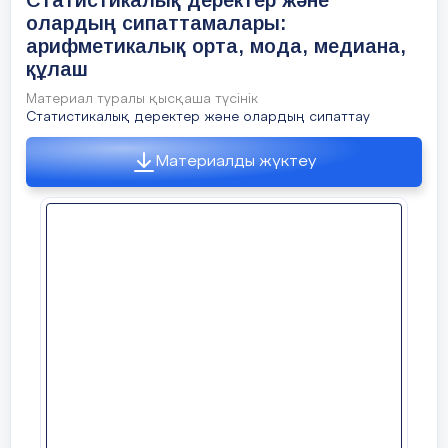
Статистикалық деректер және
олардың сипаттамалары:
арифметикалық орта, мода, медиана,
құлаш
Материал туралы қысқаша түсінік
Статистикалық деректер және олардың сипаттау
Материалды жүктеу
«Қатесін тап»
әдісі арқылы үй 
тексеру
Бұл сұрақтар оқушыға ар
ортаның күнделікті өмірде 
екенін түсінуге көмектеседі.
Сынып журналы: «Тоқсан соң
сенің бағаларыңды қалай есеп
Неліктен 5, 4, 5 деген бағ
қорытындысына 3 қойылмайды