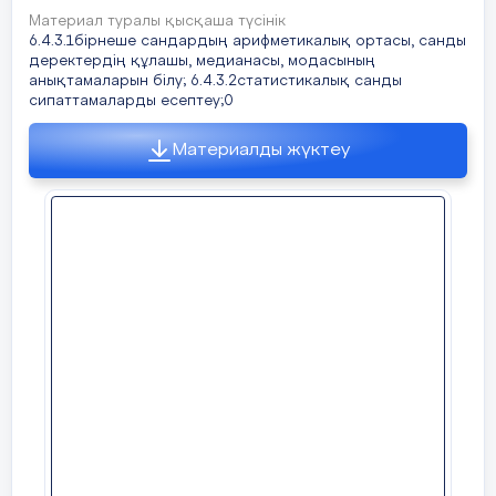
арифметикалық орта, мед
Материал туралы қысқаша түсінік
7 мин
Топтық жұмыс.
Оқулықтағы
№7
6.4.3.1бірнеше сандардың арифметикалық ортасы, санды
Диалогтер мен жазу үш
топтық тапсырма ретінде ұсын
деректердің құлашы, медианасы, модасының
анықтамаларын білу; 6.4.3.2статистикалық санды
-
Бірнешесандардың арифм
сипаттамаларды есептеу;0
-Шаманың модасы деп....
Материалды жүктеу
-Құлаш мәнін қалай анық
-Берілген садар қатарыны
-Статистикалық мәлімет д
Құндылықтарға баулу
-
құрмет;
оқушы мен оқу
қатынастың қатар-құрбығ
негізі екендігін ұғыну;
Ынтымақтастық;
топт
жасау;