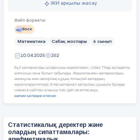
Сәуір – еңбек
Құндылықтарға баулу:
ЖИ арқылы жасау
Сосын алынған қосындыны қосылғыштар санына бөле
Оқулықпен жұмыс
Көп еңбек ет
Файл форматы:
40 : 4 = 10
docx
1231
Яғни, (10+18+9+3) : 4 = 10
№
Математика
Сабақ жоспары
6 сынып
Сабақтың барысы
немесе
10.04.2025
262
Сабақтың
Педагогтың әрекеті
232
№
=
кезеңі
Бұл материалды қолданушы жариялаған. Ustaz Tilegi ақпаратты
жеткізуші ғана болып табылады. Жарияланған материалдың
= 10
мазмұны мен авторлық құқық толықтай автордың
Ұйымдастыру
Ұйымдастыру кезеңі:
жауапкершілігінде. Егер материал авторлық құқықты бұзады
Жауабы: 10 градус
немесе сайттан алынуы тиіс деп есептесеңіз,
Жаңа білім
8 минут
Оқушылармен амандасу, түгендеу.
шағым қалдыра аласыз
Топқа
бөлу.
2-мысал.
3 минут
Сыныпта жағымды психологиялық ахуал 
Статистикалық деректер және
олардың сипаттамалары:
Дүкенде килограмы 250 теңгеден 7 килограмм алма ж
Күн шуағы арқылы сыныптың ахуа
килограмы 325 теңгеден 5 килограмм алмұрт сатылды.
арифметикалық