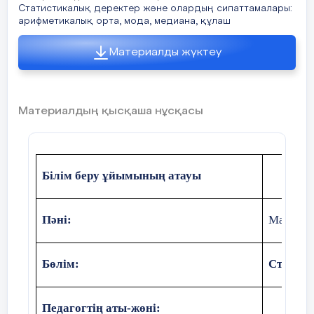
1-топ 2-топ 3-топ
Статистикалық деректер және олардың сипаттамалары:
арифметикалық орта, мода, медиана, құлаш
Қалыптастырушы бағалау
жүргізілед
Материалды жүктеу
Мұгалім топтарды
«бас бармақ»
әдісі
II.
Үй тапсырмасын тексеру:
Тақтада тапсырма дұрыс 
көрсетіліп тұрады.
Материалдың қысқаша нұсқасы
«Мен саған, сен маған»
арқылы оқушылар бір-біріні
тапсырмасын тексереді.
Білім беру ұйымының атауы
Басбармақ жоғарыға қарай = Мен түсінемін
Пәні:
Математ
Басбармақ көлденең = Мен түсінгендеймін.
Басбармақ төмен қарай = Мен түсінбедім.
Бөлім:
Статист
Саралау:
Қарқын
Педагогтің аты-жөні: