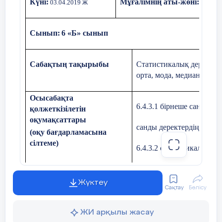
Күні:
ж
Мұғалімнің аты-жөні:
Тургу
03.04.2019
Топқа бөлу
. «Конфеттер модасы»
Сынып:
6 «Б» сынып
Себетке түстері әртүрл
салынады,түстері бойынша топт
Сабақтың тақырыбы
Статистикалық деректер
орта, мода, медиана, құл
Конституцияның 30 жылдығын а
Осысабақта
ережесін түсіндіреді.
6.4.3.1 бірнеше сандард
қолжеткізілетін
оқумақсаттары
санды деректердің құла
(оқу бағдарламасына
сілтеме)
6.4.3.2 статистикалық с
Сабақтың мақсаты
-бірнеше сандардың ари
Жүктеу
Сақтау
Бөлісу
құлашын, медианасын, м
-
бірнеше сандардың ариф
ЖИ арқылы жасау
құлашын, медианасын, 