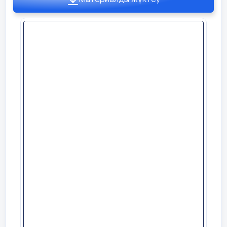
Бекіту тапсырмасы
7 мин
Geogebra платформасы
арқылы тақта
орындайды
Үй тапсырмасы №1232 есеп. Бағалау
Кері байланыс
Сабақ соңы
5 минут
Рефлексия