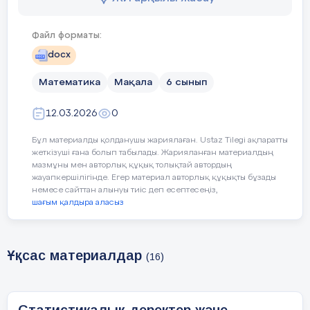
-статистикалық санды
Файл форматы:
docx
Құндылықтарды дарыту
Тәуелсіздік және от
Математика
Мақала
6 сынып
Отан, ел, туған өлке
•
12.03.2026
0
Туған елге деген сүйі
•
Бұл материалды қолданушы жариялаған. Ustaz Tilegi ақпаратты
Өз елінің тарихы, мә
•
жеткізуші ғана болып табылады. Жарияланған материалдың
мазмұны мен авторлық құқық толықтай автордың
жауапкершілігінде. Егер материал авторлық құқықты бұзады
немесе сайттан алынуы тиіс деп есептесеңіз,
шағым қалдыра аласыз
Уақыты
Кезең
Педагогтің әрекет
дері
Ұқсас материалдар
(16)
5 мин
Сабақтың
Оқушылармен сәлемдесу, назары
басы
аудару.