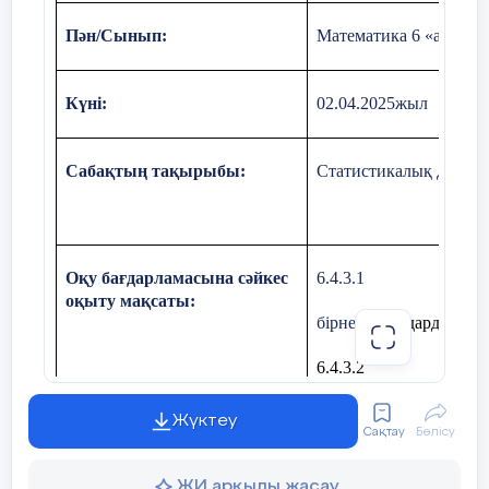
Пән/Сынып:
Математика 6 «а » сы
Күні:
02.04.2025жыл
Сабақтың тақырыбы:
Статистикалық дерект
Оқу бағдарламасына сәйкес
6.4.3.1
оқыту мақсаты:
бірнеше
сандардың ар
6.4.
3
.2
статистикалық санды 
Жүктеу
Сақтау
Бөлісу
Сабақтың мақсаттары:
-бірнеше
сандардың ар
ЖИ арқылы жасау