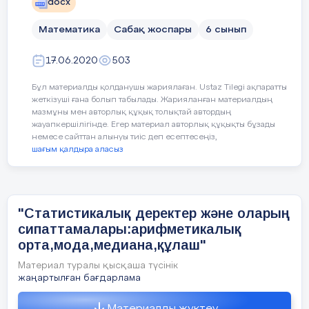
docx
Математика
Сабақ жоспары
6 сынып
Сергіту cәті:
3 минут
17.06.2020
503
3тапсырма. Жеке жұмыс. Оқулықпен 
№
Бұл материалды қолданушы жариялаған. Ustaz Tilegi ақпаратты
5 минут
жеткізуші ғана болып табылады. Жарияланған материалдың
мазмұны мен авторлық құқық толықтай автордың
Жеке жұмыс.
жауапкершілігінде. Егер материал авторлық құқықты бұзады
немесе сайттан алынуы тиіс деп есептесеңіз,
шағым қалдыра аласыз
"Статистикалық деректер және оларың
сипаттамалары:арифметикалық
орта,мода,медиана,құлаш"
Материал туралы қысқаша түсінік
жаңартылған бағдарлама
Материалды жүктеу