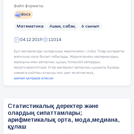
дүкенінің басшысы осы өлшемдердің 
Үй тапсырмасы: №1232
Файл форматы:
docx
Бекіту
Бағалау
Математика
Ашық сабақ
6 сынып
4 минут
04.12.2019
11014
Бұл материалды қолданушы жариялаған. Ustaz Tilegi ақпаратты
жеткізуші ғана болып табылады. Жарияланған материалдың
Тест: Жұптық жұмыс. B деңгей.2-тапс
5 минут
мазмұны мен авторлық құқық толықтай автордың
жауапкершілігінде. Егер материал авторлық құқықты бұзады
немесе сайттан алынуы тиіс деп есептесеңіз,
Бірнеше санның қосындысының мә
шағым қалдыра аласыз
бөліндінің мәні ________________
Дұрыс жауапты белгілеңдер:
Кері
2. Берілгендер қатарында жиі қайталан
Статистикалық деректер және
байланыс
олардың сипаттамлары;
а) берілгендер қатарының ең үлкен мән
арифметикалық орта, мода,медиана,
құлаш
ә) берілгендер қатарының ең кіші мәні
5 минут