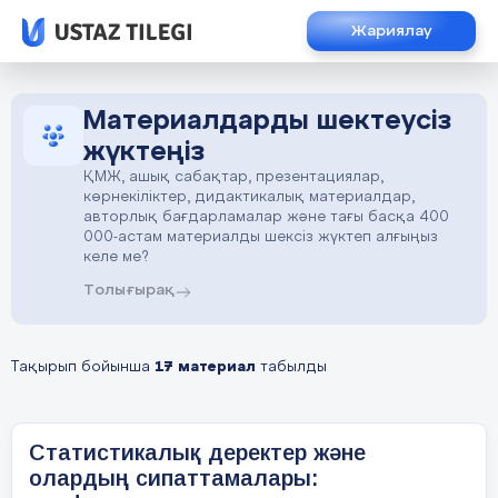
Жариялау
Материалдарды шектеусіз
жүктеңіз
ҚМЖ, ашық сабақтар, презентациялар,
көрнекіліктер, дидактикалық материалдар,
авторлық бағдарламалар және тағы басқа 400
000-астам материалды шексіз жүктеп алғыңыз
келе ме?
Толығырақ
Тақырып бойынша
17 материал
табылды
Статистикалық деректер және
олардың сипаттамалары: