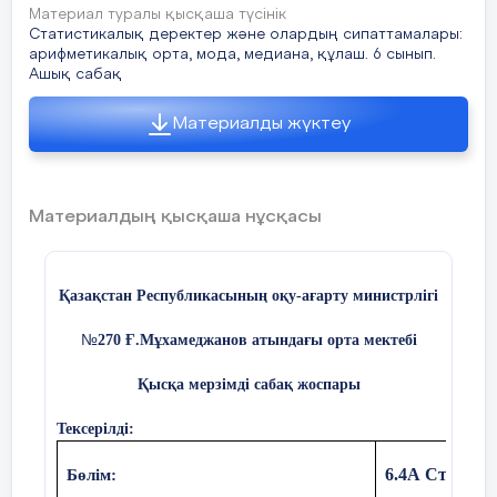
1-топ: «Құлаш»
Мода
белгіл
Материал туралы қысқаша түсінік
Тақ сан
Нечетные числа
Статистикалық деректер және олардың сипаттамалары:
2-топ: «Медиана»
арифметикалық орта, мода, медиана, құлаш. 6 сынып.
Ашық сабақ
Жұп сан
Четные числа
3-топ: «Мода»
Материалды жүктеу
бе
Өсу ретімен
Үй тапсырмасын тексеру
Материалдың қысқаша нұсқасы
1230
№
3 минут
Қазақстан Республикасының оқу-ағарту министрлігі
Медиана
Өзг
құл
Өзін-өзі
270 Ғ.Мұхамеджанов атындағы орта мектебі
№
белг
тексеру
Қысқа мерзімді сабақ жоспары
Тексерілді:
Сабақтың тақырыбы таныстырылып,
айқындалады
6.4А Статист
Бөлім: