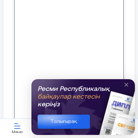
Ресми Республикалық
байқаулар кестесін
көріңіз
Толығырақ
Меню
ЖИ көмекші
Қауымдастық
Кабинет