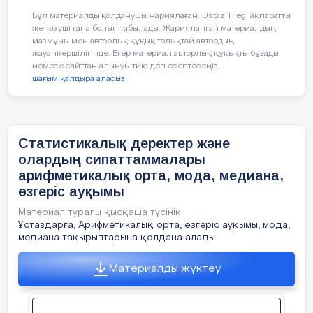
Бұл материалды қолданушы жариялаған. Ustaz Tilegi ақпаратты
жеткізуші ғана болып табылады. Жарияланған материалдың
мазмұны мен авторлық құқық толықтай автордың
жауапкершілігінде. Егер материал авторлық құқықты бұзады
немесе сайттан алынуы тиіс деп есептесеңіз,
шағым қалдыра аласыз
Статистикалық деректер және
олардың сипаттаммалары
арифметикалық орта, мода, медиана,
өзгеріс ауқымы
Материал туралы қысқаша түсінік
Ұстаздарға, Арифметикалық орта, өзгеріс ауқымы, мода,
медиана тақырыптарына қолдана алады
Материалды жүктеу