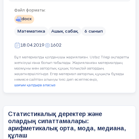
Файл форматы:
docx
=
Математика
Ашық сабақ
6 сынып
18.04.2019
1602
Берілген сандар қатарындағы ең
Бұл материалды қолданушы жариялаған. Ustaz Tilegi ақпаратты
кездесетін сан сол қатардың
мо
жеткізуші ғана болып табылады. Жарияланған материалдың
мазмұны мен авторлық құқық толықтай автордың
аталады.
жауапкершілігінде. Егер материал авторлық құқықты бұзады
немесе сайттан алынуы тиіс деп есептесеңіз,
Кейбір сандар қатарында біреуд
шағым қалдыра аласыз
болуы немесе модасы тіпті болм
Реттелген сандар қатарындағы 
саны тақ болса
–
қақ ортасында
Статистикалық деректер және
қатардың
медианасы
деп аталад
олардың сипаттамалары:
реттелген сандар қатарындағы 
арифметикалық орта, мода, медиана,
саны жұп болса – ортасында жаз
санның арифметикалық ортасы 
құлаш