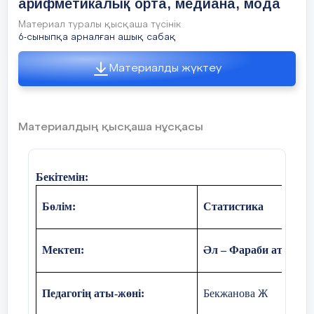
арифметикалық орта, медиана, мода
Материал туралы қысқаша түсінік
6-сыныпқа арналған ашық сабақ
Материалды жүктеу
Материалдың қысқаша нұсқасы
Бекітемін:
Бөлім:
Статистика
Мектеп:
Әл – Фараби атындағ
Педагогің аты-жөні:
Бекжанова Ж