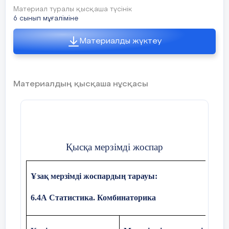
медианасы
деп аталады.
Материал туралы қысқаша түсінік
6 сынып мұғаліміне
Берілген сандар қатарының мед
үшін:
Материалды жүктеу
берілген сандарды өсу (кем
орналастыру керек;
Материалдың қысқаша нұсқасы
Өсу (кему) ретімен орнала
сандарды нөмірлеу керек. Б
ең кіші (ең үлкен) сан жазы
нөмірлер санның қатардағ
көрсетеді.
Қысқа мерзімді жоспар
а) Сандардың саны тақ бол
ортасындағы сан осы қата
медианасы
болады;
Ұзақ мерзімді жоспардың тарауы:
ә) сандардың саны жұп болс
6.4А Статистика. Комбинаторика
жазылған екі санның арифмети
табамыз, шыққан сан
медианас