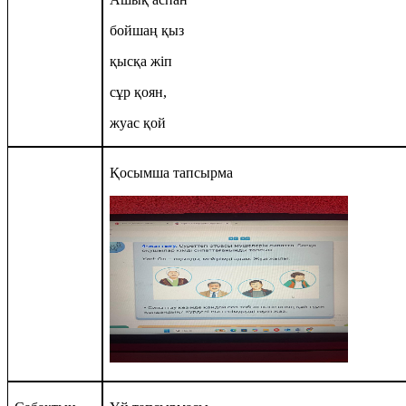
бойшаң қыз
қысқа жіп
сұр қоян,
жуас қой
Қосымша тапсырма