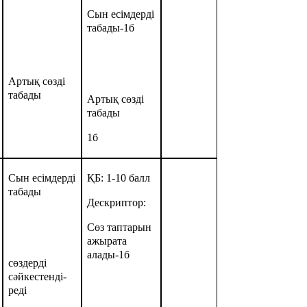
Сын есімдерді
табады-1б
Артық сөзді
табады
Артық сөзді
табады
1б
Сын есімдерді
ҚБ: 1-10 балл
табады
Дескриптор:
Сөз таптарын
ажырата
алады-1б
сөздерді
сәйкестенді-
реді