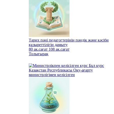
Тарих пәні педагогтерінің пәндік және кәсіби
құзыреттілігін дамыту
80 ак.сағат
108 ак.сағат
Толығырақ
Бұл курс
Қазақстан Республикасы Оқу-ағарту
министрлігімен келісілген