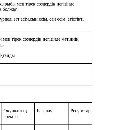
ақырыбы мен тірек сөздердің негізінде
н болжау
үрделі зат есім,сын есім, сан есім, етістікті
 мен тірек сөздердің негізінде мәтіннің
ды
ықтайды
Оқушының
Бағалау
Ресурстар
әрекеті