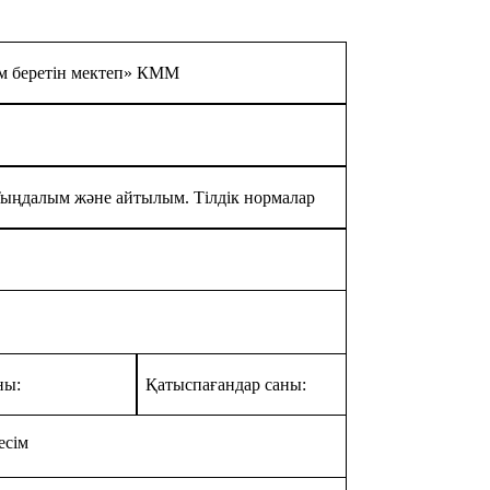
м беретін мектеп» КММ
Тыңдалым және айтылым. Тілдік нормалар
ны:
Қатыспағандар саны:
есім