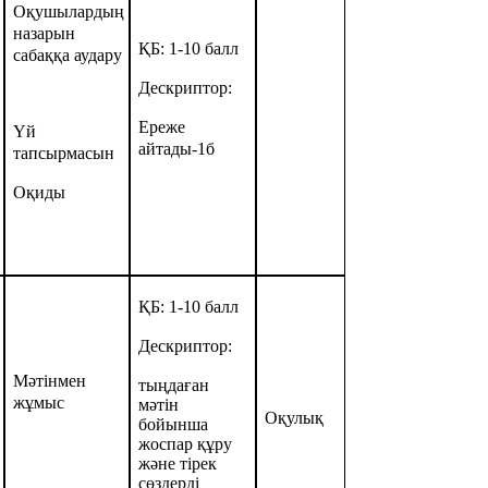
Оқушылардың
назарын
ҚБ: 1-10 балл
сабаққа аудару
Дескриптор:
Ереже
Үй
айтады-1б
тапсырмасын
Оқиды
ҚБ: 1-10 балл
Дескриптор:
Мәтінмен
тыңдаған
жұмыс
мәтін
Оқулық
бойынша
жоспар құру
және тірек
сөздерді