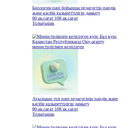
Биология пәні бойынша педагогтің пәндік
және кәсіби құзыреттілігін дамыту
80 ак.сағат
108 ак.сағат
Толығырақ
Бұл курс
Қазақстан Республикасы Оқу-ағарту
министрлігімен келісілген
Ағылшын тілі пәні педагогінің пәндік және
кәсіби құзыреттілігін дамыту
80 ак.сағат
108 ак.сағат
Толығырақ
Бұл курс