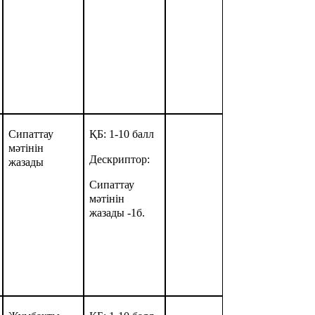
Сипаттау
ҚБ: 1-10 балл
мәтінін
Дескриптор:
жазады
Сипаттау
мәтінін
жазады -1б.