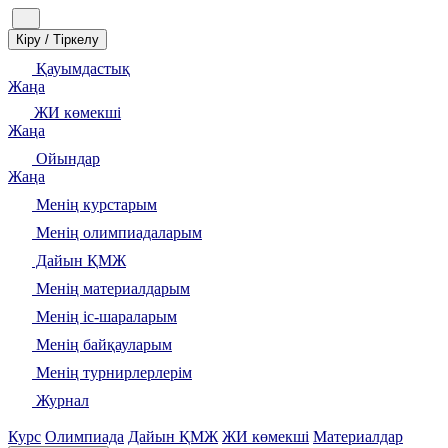
Кіру / Тіркелу
Қауымдастық
Жаңа
ЖИ көмекші
Жаңа
Ойындар
Жаңа
Менің курстарым
Менің олимпиадаларым
Дайын ҚМЖ
Менің материалдарым
Менің іс-шараларым
Менің байқауларым
Менің турнирлерлерім
Журнал
Курс
Олимпиада
Дайын ҚМЖ
ЖИ көмекші
Материалдар