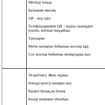
Мәтінді тыңда.
Балықшы мысық
QR – код әдісі
Телефондарымен QR – кодты сканерден
өткізіп, мәтінді тыңдайды.
Тапсырма
Мәтін мазмұны бойынша жоспар құр.
Сол жоспар бойынша мазмұндама жаз.
56-жаттығу. Жеке жұмыс
Өлеңді қатесіз көшіріп жаз.
Қызыл балық,ақ балық
Көлде шоршып ойнайды.