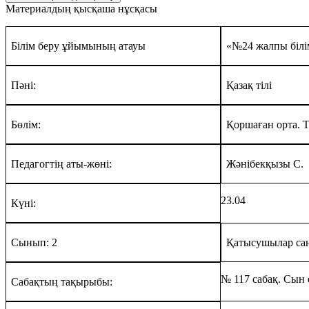
Материалдың қысқаша нұсқасы
Білім беру ұйымының атауы
«№24 жалпы білі
Пәні:
Қазақ тілі
Бөлім:
Қоршаған орта. 
Педагогтің аты-жөні:
Жәнібекқызы С.
2
3
.04
Күні:
Сынып: 2
Қатысушылар са
№
117 сабақ. Сын 
Сабақтың тақырыбы: