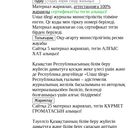
Іздеу
Материал жариялап,
аттестацияға 100%
жарамды
сертификатты тегін алыңыз!
Ustaz tilegi журналы министірліктің тізіміне
енген. Qr коды мен тіркеу номері беріледі.
Материал жариялаған соң сертификат тегін
бірден беріледі.
Оқу-ағарту министірлігінің ресми
Толығырақ
жауабы
Сайтқа 5 материал жариялап, тегін
АЛҒЫС
ХАТ
алыңыз!
Қазақстан Республикасының білім беру
жүйесін дамытуға қосқан жеке үлесі үшін және
де Республика деңгейінде «Ustaz tilegi»
Республикалық ғылыми – әдістемелік
журналының желілік басылымына өз авторлық
материалыңызбен бөлісіп, белсенді
болғаныңыз үшін алғыс білдіреміз!
Жариялау
Сайтқа 25 материал жариялап, тегін
ҚҰРМЕТ
ГРОМАТАСЫН
алыңыз!
Тәуелсіз Қазақстанның білім беру жүйесін
дамытуға және білім беру сапасын арттыру