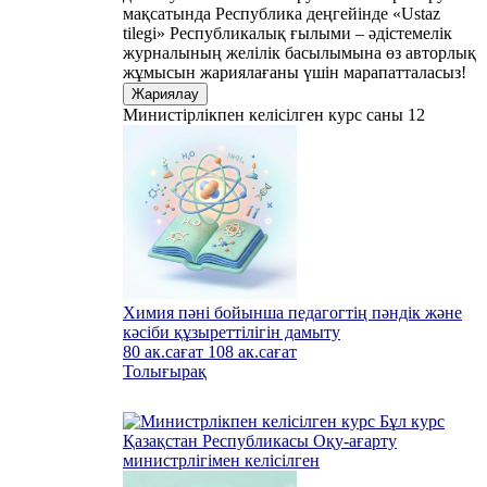
мақсатында Республика деңгейінде «Ustaz
tilegi» Республикалық ғылыми – әдістемелік
журналының желілік басылымына өз авторлық
жұмысын жариялағаны үшін марапатталасыз!
Жариялау
Министірлікпен келісілген
курс саны 12
Химия пәні бойынша педагогтің пәндік және
кәсіби құзыреттілігін дамыту
80 ак.сағат
108 ак.сағат
Толығырақ
Бұл курс
Қазақстан Республикасы Оқу-ағарту
министрлігімен келісілген