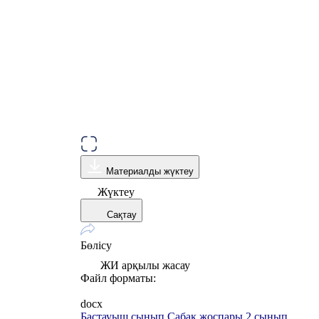
Материалды жүктеу
Жүктеу
Сақтау
Бөлісу
ЖИ арқылы жасау
Файл форматы:
docx
Бастауыш сынып
Сабақ жоспары
2 сынып