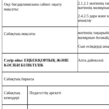
2.1.2.1 мәтіннің т
Оқу бағдарламасына сәйкес оқыту
мәтіннің мазмұны
мақсаты:
2.4.2.5 дара және к
анықтау
мәтіннің тақырыбы
Сабақтың мақсаты
мазмұнын болжай
Сын есімдерді ан
Сәуір айы: ЕҢБЕКҚОРЛЫҚ ЖӘНЕ
Апта дәйексөзі:
КӘСІБИ БІЛІКТІЛІК
Сабақтың барысы
Сабақтың
Педагогтің әрекеті
кезеңдері