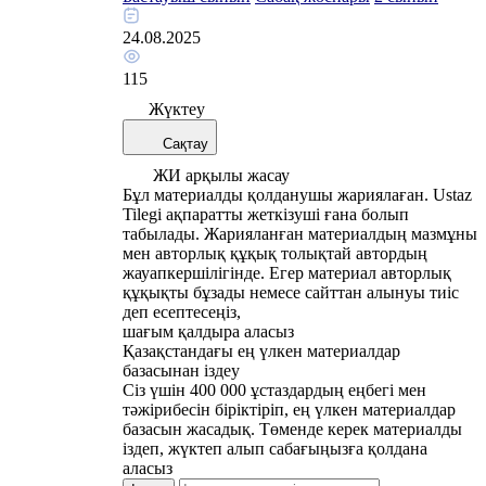
24.08.2025
115
Жүктеу
Сақтау
ЖИ арқылы жасау
Бұл материалды қолданушы жариялаған. Ustaz
Tilegi ақпаратты жеткізуші ғана болып
табылады. Жарияланған материалдың мазмұны
мен авторлық құқық толықтай автордың
жауапкершілігінде. Егер материал авторлық
құқықты бұзады немесе сайттан алынуы тиіс
деп есептесеңіз,
шағым қалдыра аласыз
Қазақстандағы ең үлкен материалдар
базасынан іздеу
Сіз үшін 400 000 ұстаздардың еңбегі мен
тәжірибесін біріктіріп, ең үлкен материалдар
базасын жасадық. Төменде керек материалды
іздеп, жүктеп алып сабағыңызға қолдана
аласыз