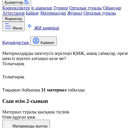
Қызметтер
Көрнекіліктер
Іс-шаралар
Турнир
Орталық туралы
Ойындар
Аттестация
Байқау
Материалдар
Журнал
Орталық туралы
Жариялау
ЖИ көмекші
Меню
Қауымдастық
Кабинет
Материалдарды шектеусіз жүктеңіз
ҚМЖ, ашық сабақтар, презен
шексіз жүктеп алғыңыз келе ме?
Толығырақ
Толығырақ
Тақырып бойынша
31 материал
табылды
Сын есім 2-сынып
Материал туралы қысқаша түсінік
Өзім құрған қмж
Материалды жүктеу