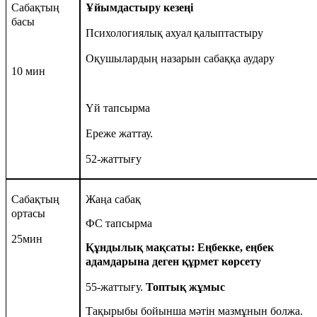
Сабақтың
Ұйымдастыру кезеңі
басы
Психологиялық ахуал
қалыптастыру
Оқушылардың назарын сабаққа аудару
10 мин
Үй тапсырма
Ереже жаттау.
52-жаттығу
Сабақтың
Жаңа сабақ
ортасы
ФС тапсырма
25мин
Құндылық мақсаты: Еңбекке, еңбек
адамдарына деген құрмет көрсету
55-жаттығу.
Топтық жұмыс
Тақырыбы бойынша мәтін мазмұнын болжа.