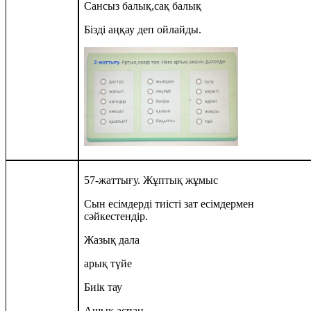
Сансыз балық,сақ балық
Бізді аңқау деп ойлайды.
57-жаттығу. Жұптық жұмыс
Сын есімдерді тиісті зат есімдермен
сәйкестендір.
Жазық дала
арық түйе
Биік тау
Ашық аспан