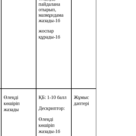
пайдалана
отырып,
мазмұндама
жазады-1б
жоспар
құрады-1б
Өлеңді
ҚБ: 1-10 балл
Жұмыс
көшіріп
дәптері
Дескриптор:
жазады
Өлеңді
көшіріп
жазады-1б