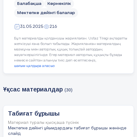
Балабақша
Көрнекілік
Мектепке дейінгі балалар
31.05.2025
216
Бұл материалды қолданушы жариялаған. Ustaz Tilegi ақпаратты
жеткізуші ғана болып табылады. Жарияланған материалдың
мазмұны мен авторлық құқық толықтай автордың
жауапкершілігінде. Егер материал авторлық құқықты бұзады
немесе сайттан алынуы тиіс деп есептесеңіз,
шағым қалдыра аласыз
Ұқсас материалдар
(30)
Табиғат бұрышы
Материал туралы қысқаша түсінік
Мектепке дейінгі ұйымдардағы табиғат бұрышы жөнінде
слайд