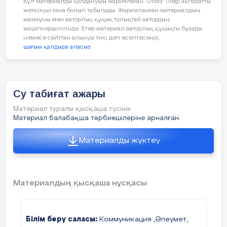
Бұл материалды қолданушы жариялаған. Ustaz Tilegi ақпаратты
жеткізуші ғана болып табылады. Жарияланған материалдың
мазмұны мен авторлық құқық толықтай автордың
жауапкершілігінде. Егер материал авторлық құқықты бұзады
немесе сайттан алынуы тиіс деп есептесеңіз,
шағым қалдыра аласыз
Су табиғат ажары
Материал туралы қысқаша түсінік
Материал балабақша тәрбиешілеріне арналған.
Материалды жүктеу
Материалдың қысқаша нұсқасы
Білім беру саласы:
Коммуникация ,Әлеумет,