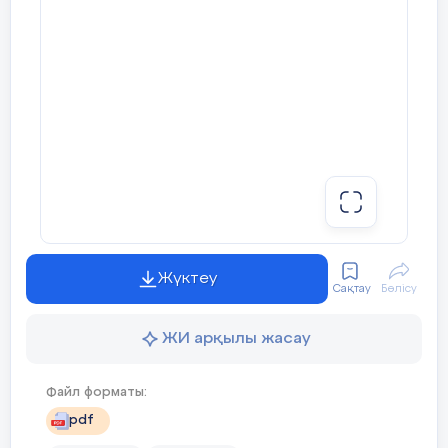
Жүктеу
Сақтау
Бөлісу
ЖИ арқылы жасау
Файл форматы:
pdf