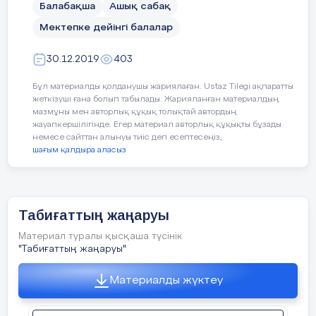
Балабақша
Ашық сабақ
Мектепке дейінгі балалар
30.12.2019
403
Бұл материалды қолданушы жариялаған. Ustaz Tilegi ақпаратты
жеткізуші ғана болып табылады. Жарияланған материалдың
мазмұны мен авторлық құқық толықтай автордың
жауапкершілігінде. Егер материал авторлық құқықты бұзады
немесе сайттан алынуы тиіс деп есептесеңіз,
шағым қалдыра аласыз
Табиғаттың жаңаруы
Материал туралы қысқаша түсінік
"Табиғаттың жаңаруы"
Материалды жүктеу