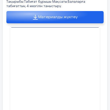
Тақырыбы:Табиғат бұрышы Мақсаты:Балаларға
табиғаттың 4 мезгілін таныстыру.
Материалды жүктеу