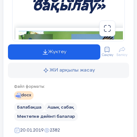
бақылау»
өміріндегі маңыздылығында
шек жоқ,сусыз тамақта піспиді
,тазалықта болмайды.Су өмір
бойы айналымда болады.Ол
жаңбырмен жерге түседі,арық
болып ағып,өзенді құрайды,ал
содан кейін қайтадан күн
шуағымен бу болып,аспанға
көтеріліп,жер бетіне жаңбыр
болып қайта
Жүктеу
оралады.Жаңбырдан аққан
Сақтау
Бөлісу
кішкентай сулар бірігіп
жылғалар болып үлкен тенңіз
құрайды.
ЖИ арқылы жасау
Файл форматы:
-Балалар бүгінгі оқу
docx
қызметіміз қызықты әрі
ерекше өтпек.Қызықты өту
Балабақша
Ашық сабақ
үшін мен бүгін Сайқымазақты
қонаққа шақырдым.
Мектепке дейінгі балалар
20.01.2019
2382