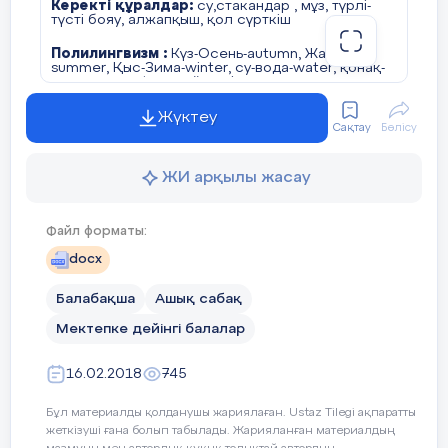
Керекті құралдар:
су,стакандар , мұз, түрлі-
түсті бояу, алжапқыш, қол сүрткіш
Полилингвизм :
Күз-Осень-autumn, Жаз-Лето-
summer, Қыс-Зима-winter, су-вода-water, қонақ-
гость- a guest, мұз-лёд-aci
Инклюзивтік әлеумет
: Санжарға сұрақ қойып
Жүктеу
Сақтау
Бөлісу
толық жауап алу
Оқу іс әрекет
ЖИ арқылы жасау
кезеңдері
Тәрбиешінің іс-әрекеті
Файл форматы:
docx
Шаттық шеңбері:
Балабақша
Мотивац-қ
Ашық сабақ
Самал жел бізді желдетші
қозғауыш
Мектепке дейінгі балалар
Ба
Күннің нұры бізді жарқырат
шу
16.02.2018
745
Таза ауа бізге дем берші
Бұл материалды қолданушы жариялаған. Ustaz Tilegi ақпаратты
Мөлдір су бізді салқындат
жеткізуші ғана болып табылады. Жарияланған материалдың