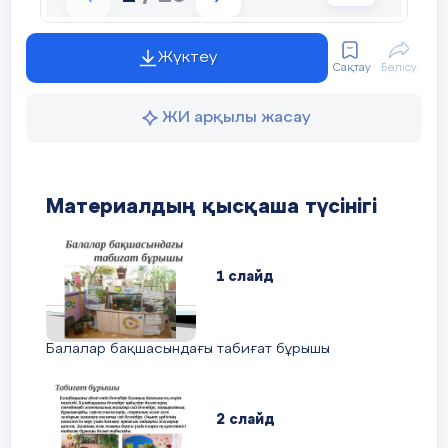
Жүктеу
Сақтау
Бөлісу
ЖИ арқылы жасау
Материалдың қысқаша түсінігі
1 слайд
Балалар бақшасындағы табиғат бұрышы
2 слайд