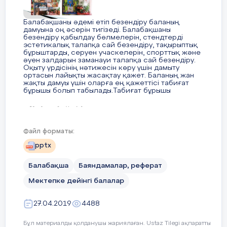
Балабақшаны әдемі етіп безендіру баланың
дамуына оң әсерін тигізеді. Балабақшаны
безендіру қабылдау бөлмелерін, стендтерді
эстетикалық талапқа сай безендіру, тақырыптық
бұрыштарды, серуен учаскелерін, спорттық және
әуен залдарын заманауи талапқа сай безендіру.
Оқыту үрдісінің нәтижесін көру үшін дамыту
ортасын лайықты жасақтау қажет. Баланың жан
жақты дамуы үшін оларға ең қажеттісі табиғат
бұрышы болып табылады.Табиғат бұрышы
3 слайд
Файл форматы:
pptx
Табиғат бұрышы топ бөлмесінің ең ойынды және
Балабақша
Баяндамалар, реферат
оқытушы аймағы. Топ бөлмесіне сәйкес
безендірілген табиғат бұрышы әр топтың нағыз
Мектепке дейінгі балалар
әшекейі болып табылады. Ол жерде балалар
зерттеу жұмысын және бақылау жұмысын өткізе
алады. Сондай ақ, мектепке дейінгі балалардың
27.04.2019
4488
жауапкершілік және қамқорлық тәрізді сезімдері
дамып, өсімдіктер мен жануарларды күте білуге
Бұл материалды қолданушы жариялаған. Ustaz Tilegi ақпаратты
үйретіледі. Әрбір балабақшаның тобында жеке