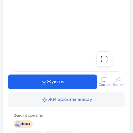
?
Сергіту сәті
- Сыйлықты кім берді?
Ұзын мұртты құмырсқа
- Сыйлық неден жасалды?
Келе жатты жұмысқа
-
Емен атаға не дейміз
?
Алды допты қолына
Қойды допты жолына
-
Сендерге де рахмет балалар бүгін жақсы
Оңға қарады, солға қарады
жұмыс жасадыңдар
.
Кішкентай допты, үлкен тау
Жүктеу
Сақтау
Бөлісу
ойлады
ЖИ арқылы жасау
Файл форматы:
docx