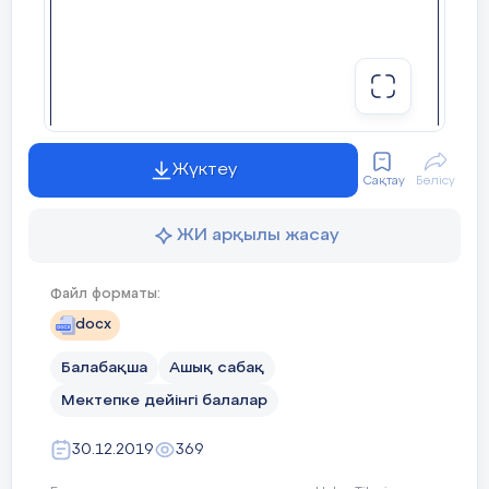
Жүктеу
Сақтау
Бөлісу
ЖИ арқылы жасау
Файл форматы:
docx
Балабақша
Ашық сабақ
Мектепке дейінгі балалар
30.12.2019
369