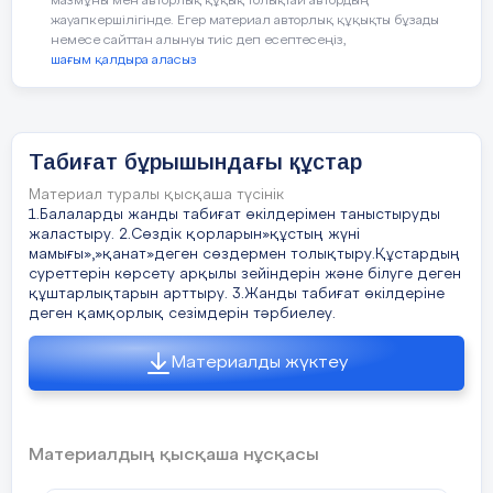
мазмұны мен авторлық құқық толықтай автордың
жауапкершілігінде. Егер материал авторлық құқықты бұзады
немесе сайттан алынуы тиіс деп есептесеңіз,
Всем всем добрый день
шағым қалдыра аласыз
Здраствуйте,солнце золотое
Здраствуйте, матушка земля
Табиғат бұрышындағы құстар
Материал туралы қысқаша түсінік
1.Балаларды жанды табиғат өкілдерімен таныстыруды
Goud monnig,could saan
жаластыру. 2.Сөздік қорларын»құстың жүні
мамығы»,»қанат»деген сөздермен толықтыру.Құстардың
Goud monnig,mai frends
суреттерін көрсету арқылы зейіндерін және білуге деген
құштарлықтарын арттыру. 3.Жанды табиғат өкілдеріне
деген қамқорлық сезімдерін тәрбиелеу.
Goud monnic,dia gests
Материалды жүктеу
Wi yinne q ol ze qeste
Материалдың қысқаша нұсқасы
Ұйымдастыру,
-Балалар бүгінгі оқу