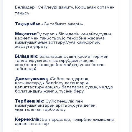
Бөлімдері: Сөйлеуді дамыту. Қоршаған ортамен
танысу
Тақырыбы:
«Су табиғат ажары»
Мақсаты:
Су туралы білімдерін кеңейту,судың
қасиетімен таныстыру,іс тәжірбие жасауға
қызығушылығын арттыру.Суға қамқорлық
жасауға үйрету.
Білімділік:
Балаларды судың қасиеттерімен
таныстыруды жалғастыру(дәмі жоқ,иісі
жоқ,белгілі пішінде болмайды,түссіз болып
табылады)
Дамытушылық :
Себеп салдарлық
қатынастарды белгілеу дағдыларын
қалыптастыру арқылы балаларға судың мөлдір
болатындығы жайлы, түсінік беру.
Тәрбиешілік:
Сүйіспеншілік пен
қызығушылықтарын арттыру,суға деген
ұқыптылығын тәрбиелеу.
Көрнекілік:
Бетперделер, тәжірбие жұмысына
арналған заттар