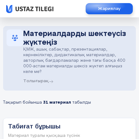
Жариялау
Материалдарды шектеусіз
жүктеңіз
ҚМЖ, ашық сабақтар, презентациялар,
көрнекіліктер, дидактикалық материалдар,
авторлық бағдарламалар және тағы басқа 400
000-астам материалды шексіз жүктеп алғыңыз
келе ме?
Толығырақ
Тақырып бойынша
31 материал
табылды
Табиғат бұрышы
Материал туралы қысқаша түсінік