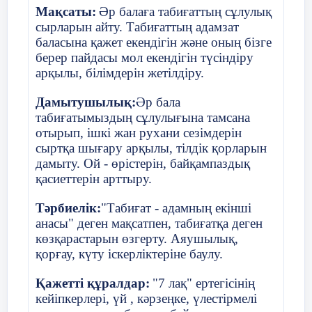
6 дейін көбейеді. Бұл өсімдіктер әртүрлі пішіндегі
Мақсаты:
Әр балаға табиғаттың сұлулық
және көлемдегі жапырақты болып табылады.
Мысалы, аспарагус, хлорофитум
сырларын айту. Табиғаттың адамзат
баласына қажет екендігін және оның бізге
7 слайд
берер пайдасы мол екендігін түсіндіру
Ересектер тобында,табиғат бұрышында
арқылы, білімдерін жетілдіру.
өсімдіктер саны 6-7 ден 2-3 данадан әртүрлі
сабақтарымен (бұйраланған, жайылған) тамыр
сабағымен және жуасымен болып келеді.
Дамытушылық:
Әр бала
Мысалы, традесканция, бұйра, амариллис және
табиғатымыздың сұлулығына тамсана
т.б.
отырып, ішкі жан рухани сезімдерін
8 слайд
сыртқа шығару арқылы, тілдік қорларын
дамыту. Ой - өрістерін, байқампаздық
Мектепалды даярлық тобында табиғат
бұрышында 6-7 түрлі өсімдіктер, олар әртүрлі
қасиеттерін арттыру.
жолмен көбейеді; жуашықтарымен және тірілей
жарып шығу арқылы. Сонымен қатар, әртүрлі
жағдайда өсетін гүлдер. Мысалы, бриофиллюм,
Тәрбиелік:
"Табиғат - адамның екінші
тасжарғыш, циперус.
анасы" деген мақсатпен, табиғатқа деген
9 слайд
көзқарастарын өзгерту. Аяушылық,
қорғау, күту іскерліктеріне баулу.
Табиғат бұрышында жануарларды бақылау –
балалардың қызығушылықтарын тудырады.
Табиғат бұрышының әрдайымғы мекендеушілері:
Қажетті құралдар:
"7 лақ" ертегісінің
аувариум балықтары болып табылады. (карась,
кейіпкерлері, үй , кәрзеңке, үлестірмелі
гурами, т.б.)Табиғат бұрышындағы жануарлар