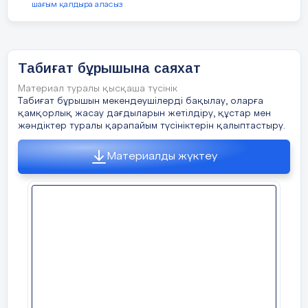
шағым қалдыра аласыз
ажыратыңдар. Ал қалған екеуін қоса
отырып, бір сурет жасап шығарыңдар.
2-тапсырма:
"Бұлт" атты лағымызды
Табиғат бұрышына саяхат
босату үшін "10-ға дейін және кері
санаймыз"
Материал туралы қысқаша түсінік
Табиғат бұрышын мекендеушілерді бақылау, оларға
3-тапсырма:
"Өзен" атты лағымызды
қамқорлық жасау дағдыларын жетілдіру, құстар мен
жәндіктер туралы қарапайым түсініктерін қалыптастыру.
босату үшін балалар сергіту сәтін өткізіп
жіберейік.
Материалды жүктеу
Ормандағы аюдың,
Құлпынайы көп екен.
Теріп, теріп алайық,
Қалтамызға салайық.
4-тапсырма:
"Гүл" атты лағымызды
босату үшін балалар "Есіңе сақта"