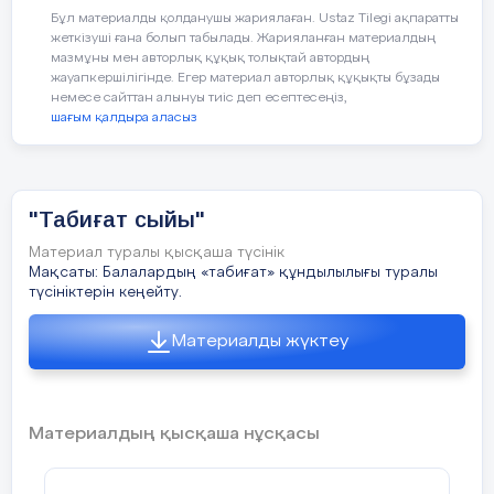
Бұл материалды қолданушы жариялаған. Ustaz Tilegi ақпаратты
жеткізуші ғана болып табылады. Жарияланған материалдың
мазмұны мен авторлық құқық толықтай автордың
жауапкершілігінде. Егер материал авторлық құқықты бұзады
немесе сайттан алынуы тиіс деп есептесеңіз,
шағым қалдыра аласыз
"Табиғат сыйы"
Материал туралы қысқаша түсінік
Мақсаты: Балалардың «табиғат» құндылылығы туралы
түсініктерін кеңейту.
Материалды жүктеу
2018ж
Ұйымдастырылған оқу қызметінің
технологиялық картсы
Материалдың қысқаша нұсқасы
Күні:
19.03.2018