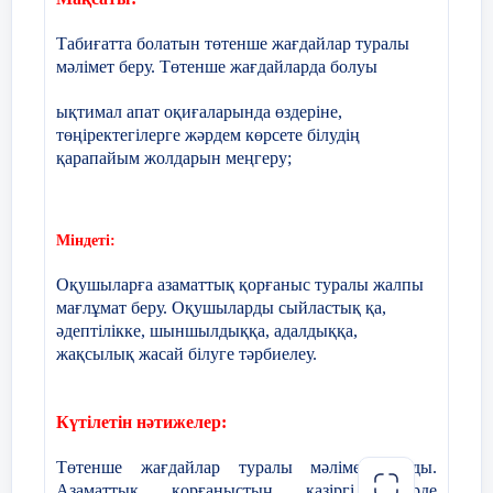
Ортасы
- Табиғи апаттар дегеніміз не?
д
Табиғатта болатын төтенше жағдайлар туралы
4
'
Әрі қарай сұрақтарды оқушылардың
мәлімет беру.
Төтенше жағдайларда болуы
жауаптарына қарай қоямын.
ықтимал апат оқиғаларында өздеріне,
төңіректегілерге жәрдем көрсете білудің
қарапайым жолдарын меңгеру;
Түсіну
YouTube — видеохостингіндегі АӘжТД
Бе
Міндеті:
каналынан «Табиғи апат
т
4
'
Оқушыларға азаматтық қорғаныс туралы жалпы
аймақтарындағы адамдардың
мағлұмат беру.
Оқушыларды сыйластық қа,
әрекеттері» бейнефильмін көрсетемін.
әдептілікке, шыншылдыққа, адалдыққа,
Бейнефильмнен кейін бейнефильм
жақсылық жасай білуге тәрбиелеу.
төңірегінде сұрақтар қоямын.
Күтілетін нәтижелер:
1-б
оқу
Төтенше жағдайлар туралы мәлімет алады.
мәт
Азаматтық қорғаныстың қазіргі өмірде