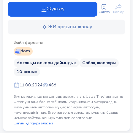
болу
.
Жүктеу
Сақтау
Бөлісу
Сабақтың мақсаты
Барлық оқушылар:
ЖИ арқылы жасау
Табиғи, сұрапыл апаттар, а
Файл форматы:
Оқушылардың басым бөлі
docx
Табиғи, сұрапыл апаттарда,
Алғашқы әскери дайындық
Сабақ жоспары
Кейбір оқушылар:
10 сынып
Табиғи және сұрапыл апатт
11.00.2024
456
Бұл материалды қолданушы жариялаған. Ustaz Tilegi ақпаратты
Сабақтың барысы
жеткізуші ғана болып табылады. Жарияланған материалдың
мазмұны мен авторлық құқық толықтай автордың
Сабақтың
Педагогтің әрекеті
Оқ
жауапкершілігінде. Егер материал авторлық құқықты бұзады
немесе сайттан алынуы тиіс деп есептесеңіз,
кезеңі/
шағым қалдыра аласыз
уақыт