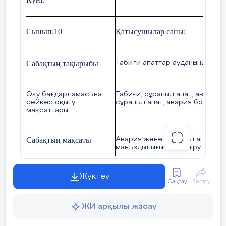
Сынып:10
Қатысушылар саны:
Сабақтың тақырыбы
Табиғи апаттар ауданындағы т
Оқу бағдарламасына
Табиғи, сұрапыл апат, авария
сәйкес оқыту
сұрапыл апат, авария болғанд
мақсаттары
Сабақтың мақсаты
Авария және сұрапыл апаттар
маңыздылығын түсіндіру
Жүктеу
Қ
ұндылықтарға баулу
Патриоттық, ұлтжандылық, та
Сақтау
Бөлісу
ЖИ арқылы жасау
Оқушылар табиғаи апаттың түрл
Күтілетін нәтиже