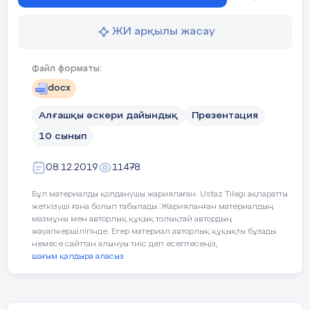
дегеніміз не?
ЖИ арқылы жасау
1.Құрғақшылық (қуаңшылық)
Файл форматы:
2.Жұт (мал қырылу)
docx
3.Өрт
Алғашқы әскери дайындық
Презентация
4.Оба
(ауру)
10 сынып
5.Соғыс
08.12.2019
11478
6.Топан су
Бұл материалды қолданушы жариялаған. Ustaz Tilegi ақпаратты
жеткізуші ғана болып табылады. Жарияланған материалдың
7.Зілзала
(жер сілкінісі)
мазмұны мен авторлық құқық толықтай автордың
жауапкершілігінде. Егер материал авторлық құқықты бұзады
немесе сайттан алынуы тиіс деп есептесеңіз,
шағым қалдыра аласыз
Олай болса, біздің ұсынып отырған
сабағымыздың тақырыбы: «Біз қауіпсіз әлем
үшін» деп аталады.
Біз табиғат апаттары кезінде
орын алатын төтенше жағдайлар туралы