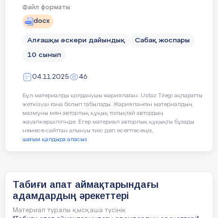
Файл форматы:
Сабақ барысы
docx
Алғашқы әскери дайындық
Сабақ жоспары
Сабақ кезеңі/Уақыты
Педагогтің әрекеті
10 сынып
Сабақтың басы
Ұйымдастыру сәті.Оқытушы-ұ
04.11.2025
46
сапқа тұрғызады, взвод ком
рапорт қабылдайды. Оқу
Қызығушылықты ояту.
амандасады, түгендейды, киі
Бұл материалды қолданушы жариялаған. Ustaz Tilegi ақпаратты
тексереді. Сабақтың тақы
жеткізуші ғана болып табылады. Жарияланған материалдың
7 мин.
мақсатымен таныстыру. Өткен
мазмұны мен авторлық құқық толықтай автордың
сұрау
жауапкершілігінде. Егер материал авторлық құқықты бұзады
немесе сайттан алынуы тиіс деп есептесеңіз,
шағым қалдыра аласыз
Жаңа сабақ кезеңі
Слайд, көрнекілік, бейнетаспа 
Табиғи апат аймақтарындағы
адамдардың әрекеттері
Табиғи апаттар – әдетте кене
33 минут
төненше сипаттағы және қал
бұзушы, кейде адам қазасына,
Материал туралы қысқаша түсінік