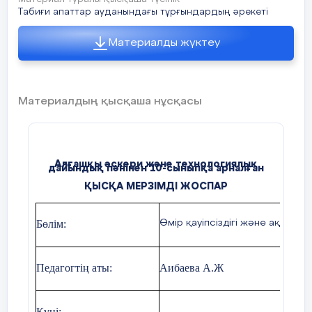
Табиғи апаттар ауданындағы тұрғындардың әрекеті
Материалды жүктеу
Материалдың қысқаша нұсқасы
Алғашқы әскери және технологиялық
дайындық пәнінен 10-сыныпқа арналған
ҚЫСҚА МЕРЗІМДІ ЖОСПАР
Бөлім:
Өмір қауіпсіздігі және ақпарат
Педагогтің аты:
Аибаева А.Ж
Күні: