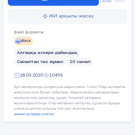
Сақтау
Бөлісу
өнеркәсіп, көлік авариялары, өрт (жарылыс, үйлер
» Н.Назарбаев
мен ғимараттардың кенеттен қирауы, бөгендердің
бұзылуы, тіршілікті қамтамасыз ететін электр
ЖИ арқылы жасау
энергетика және коммуникация жүйелеріндегі,
Мақсаты :
Оқушыларды
тазарту құрылыстарындағы авария туғызған
отансүйгіштікке тәрбиелеу.Отан
Файл форматы:
төтенше жағдайлар.
алдындағы жауапкершілік сезімін
docx
қалыптастыру.Қазақстан халқының
ұлттық,әскери ,еңбек дәстүрлерін
Алғашқы әскери дайындық
жалғастыру. Жарысқа
қатысушылардың спорттық шеберлігін
Сыныптан тыс жұмыс
10 сынып
көтеру.
18.05.2020
10495
Бұл материалды қолданушы жариялаған. Ustaz Tilegi ақпаратты
Жарыстың жоспары.
жеткізуші ғана болып табылады. Жарияланған материалдың
мазмұны мен авторлық құқық толықтай автордың
1.Өткізілетін орны және уақыты
жауапкершілігінде. Егер материал авторлық құқықты бұзады
Мектеп спорт залы. 07. 12.2018 жыл
немесе сайттан алынуы тиіс деп есептесеңіз,
шағым қалдыра аласыз
2.Жарысқа қатысушылар; 10 сынып
оқушылары.
Төтенше жағдайларда ең әуелі не істеу керек?