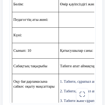
жағалауларында су тасқыны цу
Бөлім:
Өмір қауіпсіздігі және ақп
пайда болады. Су тасқыны елд
егістіктерді су басып, адамда
және ауылшаруашылығы жа
қырылуына алып келуін мүмкін.
Педагогтің аты-жөні
:
Қорытынды кезең
Сұрақтар мен тапсырмал
Күні:
бағалау»
Ой толғаныс.
Террорлық қаіп төнген кез
керек?
Рефлексия
Сынып:
10
Қатысушылар саны:
Қауіптілік үш деңгейді атап кет
5 мин.
Дабылдардың түрлерін атаңдар
Сабақтың тақырыбы
Табиғи апат аймақтарындағ
Үйге тапсырма:
№9,189-193 бет
Оқу
бағдарламасына
1.
Табиғи
,
сұрапыл
апаттар
,
сәйкес
оқыту
мақсаттары
2.
Табиғи
,
сұрапыл
апаттар
3.
Табиғи
және
сұрапыл
ап