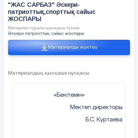
"ЖАС САРБАЗ" Әскери-
патриоттық,спорттық сайыс
әңгімелесеміз.
Төтенше жағдайлардың пайда болу
ЖОСПАРЫ
себептері, оның түрлері мен сипаты және
қауіпсіздік шаралары туралы білетін боламыз.
Материал туралы қысқаша түсінік
Әскери патриоттық сайыс жоспары
Материалды жүктеу
III. Негізгі бөлім.
Мағынаны ашу.
Материалдың қысқаша нұсқасы
Табиғатта болып жататын экологиялық
апаттардың ішінде төтенше жағдайларды білу өте
маңызды. Өйткені бұл апаттар кенеттен пайда
болады да жергілікті экожүйелер, елді мекендер
«Бекітемін»
аяқ астынан сұрапыл апатқа ұшырайды. Сендер
бұндай жағдаймен кездескенде сабырлық сақтап,
Мектеп директоры
өміріңді сақтап қалуыңа мүмкіндік жасау керек.
Б.С. Куртаева
Сол себептен бұны білу және оны дұрыс қолдану
біздің міндетіміз.