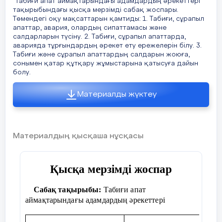
құндылықтардың қирауына, жо
"Табиғи апат аймақтарындағы адамдардың әрекеттері"
келетін табиғи құбылыс
тақырыбындағы қысқа мерзімді сабақ жоспары.
апаттарға жер сілкінісі, су тас
Төмендегі оқу мақсаттарын қамтиды: 1. Табиғи, сұрапыл
лай көшкіні , қар көшкіні, соны
апаттар, авария, олардың сипаттамасы жəне
әсіресе орман сілемдерінің
салдарларын түсіну. 2. Табиғи, сұрапыл апаттарда,
жатады.
аварияда тұрғындардың əрекет ету ережелерін білу. 3.
Табиғи және сұрапыл апаттардың салдарын жоюға,
Жер сілкіну зілзала-
табиғ
сонымен қатар құтқару жұмыстарына қатысуға дайын
негізінде тектоникалық үдер
болу.
жасанды үдерістер (жарылыс, 
жалғасуы мүмкін. Толтыру, жера
құыстары немесе ұғымылары
Материалды жүктеу
салдарынан орын алған жер бе
және жерасты дүмпілері. Же
бірнеше секунттанн, бірнеше т
кезеңді қайталанатын дүмпу
мүмкін. Зілзала аса ауыр сал
Материалдың қысқаша нұсқасы
келуі үйлер мен ғимаратта
адамдар коммуналдық және э
тораптар қирандылар астында 
Жер сілкінісінде зақымдалғ
Қысқа мерзімді жоспар
шыққан газ салдарынан ө
ықтимал.
Сабақ тақырыбы:
Табиғи апат
Су тасқыны – қар еру, нөсер,
аймақтарындағы адамдардың әрекеттері
ығыстыруы кезіндегі өзең,
теңізде су деңгейінің нәтижесі
уақытша су басуы. Теңіз