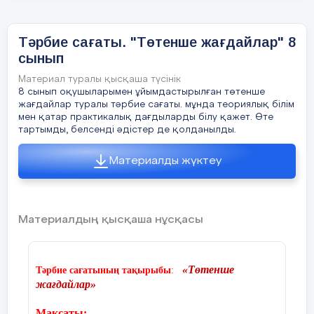
Тәрбие сағаты. "Төтенше жағдайлар" 8
Амандасу, түгелдеу, оқушылардың сырт
сынып
Басы
көріністерін тексеру.
тұ
Материал туралы қысқаша түсінік
3'
8 сынып оқушыларымен ұйымдастырылған төтенше
жағдайлар туралы тәрбие сағаты. мұнда теориялық білім
мен қатар практикалық дағдыларды білу қажет. Өте
тартымды, белсенді әдістер де қолданылды.
Материалды жүктеу
Саптық жаттығулар.
5
'
Жаттығуларды орындап болғасын
орындарына отырғызамын.
Материалдың қысқаша нұсқасы
о
«Төтенше
Тәрбие сағатының тақырыбы
:
жағдайлар»
Білу
Мақсаты: