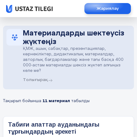
Жариялау
Материалдарды шектеусіз
жүктеңіз
ҚМЖ, ашық сабақтар, презентациялар,
көрнекіліктер, дидактикалық материалдар,
авторлық бағдарламалар және тағы басқа 400
000-астам материалды шексіз жүктеп алғыңыз
келе ме?
Толығырақ
Тақырып бойынша
11 материал
табылды
Табиғи апаттар ауданындағы
тұрғындардың әрекеті