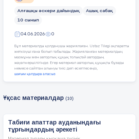
Алғашқы әскери дайындық
Ашық сабақ
10 сынып
04.06.2026
0
Бұл материалды қолданушы жариялаған. Ustaz Tilegi ақпаратты
жеткізуші ғана болып табылады. Жарияланған материалдың
мазмұны мен авторлық құқық толықтай автордың
жауапкершілігінде. Егер материал авторлық құқықты бұзады
немесе сайттан алынуы тиіс деп есептесеңіз,
шағым қалдыра аласыз
Ұқсас материалдар
(10)
Табиғи апаттар ауданындағы
тұрғындардың әрекеті
Материал туралы қысқаша түсінік