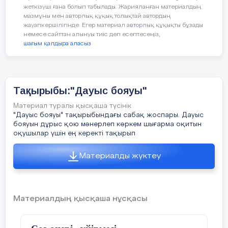
Шеңберге тұрайық,
Мотивациялық
жеткізуші ғана болып табылады. Жарияланған материалдың
-Балалар, таңертең ұйқыдан тұрғ
мазмұны мен авторлық құқық толықтай автордың
қозғаушылық
алдымен нені көреміз?
Жылулық сыйлайық!
жауапкершілігінде. Егер материал авторлық құқықты бұзады
-Күнді көргенде қалай қуанасың
немесе сайттан алынуы тиіс деп есептесеңіз,
-Күн бізге жылуын шашады ма, әл
шағым қалдыра аласыз
төгеді ме?
- Олай болса, алақанымызды жыл
Доброе утро, учитель!
Алақанымыздағы жылуымызды жүре
тұсына әкеліп, күннен алғаш күш
Доброе утро, друзья!
Тақырыбы:"Дауыс бояуы"
бойымызға таратайық,
-Балалар барлығымыз осы жылы 
Материал туралы қысқаша түсінік
Посмотрите друг на друга
оқу қызметіне дайынбыз ба?
«Шығыс Қазақстан облысы Семей
"Дауыс бояуы" тақырыбындағы сабақ жоспары. Дауыс
бояуын дұрыс қою мәнерлеп көркем шығарма оқитын
қаласының білім бөлімі»
Пожелайте добра!
оқушылар үшін ең керекті тақырып
мемлекеттік мекемесінің №1
Материалды жүктеу
«Арман» ясли-бақшасы
Good morning, good morning,
коммуналдық мемлекеттік
Кіріспе әңгіме:
Good morning to you,
қазыналық кәсіпорыны
Материалдың қысқаша нұсқасы
Ұйымдастырушы
Тәрбиеші жайлау көрінісін балал
Good morning, good morning,
видеороликтен көрсетеді.
лық-ізденістік