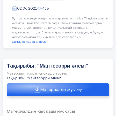
Шаттық шеңбері:
Арайлап таң атты!
Алтын сәуле таратты! Жарқырайды
02.06.2021
435
күніміз! Жарқырайды даламыз! Қайырлы
Бұл материалды қолданушы жариялаған. Ustaz Tilegi ақпаратты
таң балалар! Қайырлы таң қонақтар!
жеткізуші ғана болып табылады. Жарияланған материалдың
Балалар орындарына отырады.
мазмұны мен авторлық құқық толықтай автордың
жауапкершілігінде. Егер материал авторлық құқықты бұзады
Тәрбиеші:
Балалар қазір жылдың қай
немесе сайттан алынуы тиіс деп есептесеңіз,
мезгілі?
Сендер
қыс мезгілінің қандай
шағым қалдыра аласыз
ерекшеліктерін білесіңдер? Балалар қыс
мезгілінде күн салқындайды, қар
жауады.
Видеоролик:
Бауырсақ ертегісін
көріп тамашалайды.
Тақырыбы: "Мантесорри әлемі"
Материал туралы қысқаша түсінік
Ғажайып сәт:
Әже келеді.Балалар
Тақырыбы: "Мантесорри әлемі"
Қортынды бөлім:
кемпірмен сәлемдеседі.Әже балаларға өз
жайында және не үшін келгендігі туралы
Қоян:
Жарайсыңдар, ба
Материалды жүктеу
айтады.Өткен тақырыпқа шолу.(Cұрақ-
Тапсырмаларды бірігіп
жауаптар арқылы)Жаңа тақырыпты
орындадыңдар. Мен сен
түсіндіру.
дос боламын. Рахмет сен
Материалдың қысқаша нұсқасы
мен сендерге осындай
Негізгі бөлім: