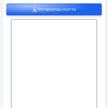
-Балалар, Күлгін орманда қонжық Мишек
-Балалар бүгін ерекше күн
шыршалар арасында мекен етеді. Қонжық
көп қонақтар келіпті.
Материалды жүктеу
Мишек бүгін сендерді қонаққа
қонақтармен амандасайық
шақырыпты.Мишекке бару үшін орманға
апаратын жолды жасау керек.
Тамаша енді орны
отырайық
2-тапсырма: «Жолдар»
Жыл мезгіліне саяхат жаса
Шарты:
Күлгін орман бетінде шыршалар
арасымен иректеп қызыл жіппен жол салу.
Сұрақ-жауап сәті.
-Бір жылда неше мезгіл ба
Балалар педагог көмегімен жолды
салады.Жолдың ұзын-қысқалығын көз
- Қазір жылдың қай мезгілі
мөлшермен өлшетеді.
Педагог:-
Орманда қорқынышты болу
-Көктем айларын атаңдар
мүмін.Сол үшін алдыда кімдер бірінші
-Көктем мезгіл
жүруі керек?
ерекшелектерін атайықшы?
Балалар:
-ұлдар.
Мотивациялы-