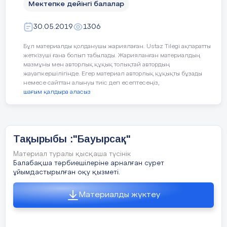
Мектепке дейінгі балалар
-
біз қайда қонаққа бардық?
пішіндер әлеміне» келдің.
Қоян:
Алақай, қандай жақс
30.05.2019
1306
-Қонжық Мишеекке сыйлықты неден
Сіздер маған көмектесесізд
жасадық?
- Біздің қандай көмегіміз к
Бұл материалды қолданушы жариялаған. Ustaz Tilegi ақпаратты
саған, қоянжан!
жеткізуші ғана болып табылады. Жарияланған материалдың
-Орманға жарықты немен жақтық?
Қоян:
Олай болса балалар 
мазмұны мен авторлық құқық толықтай автордың
жауапкершілігінде. Егер материал авторлық құқықты бұзады
сендерге құр қол келген ж
немесе сайттан алынуы тиіс деп есептесеңіз,
Қоштасу шеңбері
Өзімен бірге түрлі-түсті
шағым қалдыра аласыз
шарларымды ала келдім, іш
тапсырмаларды орындап
беріндерші.
Күтілетін нәтиже:
Тақырыбы :"Бауырсақ"
Тәрбиеші:
қоян ендеше біз
Білді:
орманда қауіпсіздік ережесін сақтау
тапсырмаларынызды орынд
Материал туралы қысқаша түсінік
керектігін.
Балабақша тәрбиешілеріне арналған сурет
көмектесейік.
ұйымдастырылған оқу қызметі.
Меңгерді:
заттарды сипаи сезу арқылы
-
Қоян:
балалар,шарлардың
сипаттауды.
Материалды жүктеу
түстерін білдік,енді сиқыр
шардың ішінде не бар екен
Игерді:
бастырмалау әдісімен сурет
білгілерің келе ме?
салуды, заттарды салыстыруды
.