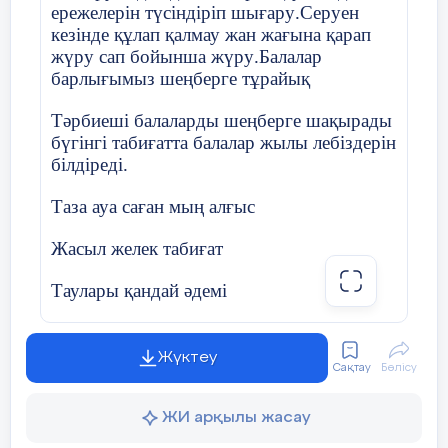
ережелерін түсіндіріп шығару
.C
еруен
кез
інде құлап қалмау жан жағына қарап
жүру сап бойынша жүру
.
Балалар
барлы
ғымыз шеңберге тұрайық
Тәрбиеші балаларды шеңберге шақырады
бүгінгі табиғатта балалар жылы лебіздерін
білдіреді.
Таза ауа са
ған мың алғыс
Жасыл желек табиғат
Таулары қандай әдемі
Көрікті көркем табиғат
Жүктеу
Сақтау
Бөлісу
Сөз жоқ саған мың алғыс
Балалар казір біз сендермен ойын
ЖИ арқылы жасау
ойнаймыз сендердің ойын ойнағыларың