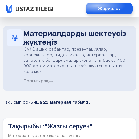
Жариялау
Материалдарды шектеусіз
жүктеңіз
ҚМЖ, ашық сабақтар, презентациялар,
көрнекіліктер, дидактикалық материалдар,
авторлық бағдарламалар және тағы басқа 400
000-астам материалды шексіз жүктеп алғыңыз
келе ме?
Толығырақ
Тақырып бойынша
21 материал
табылды
Тақырыбы :"Жазғы серуен"
Материал туралы қысқаша түсінік