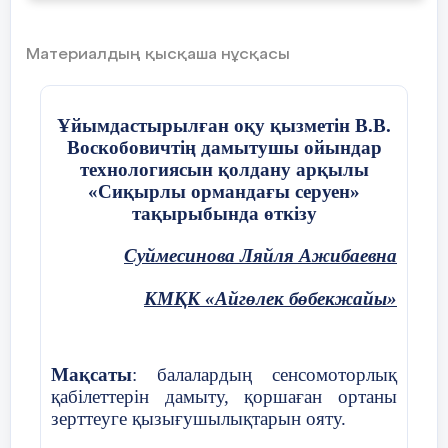
«Құлыным» деп
елжіреп
Материалдың қысқаша нұсқасы
Жания:
Сізді біз сирек көреміз
Құрметтеп көңіл бөлеміз
Ұйымдастырылған оқу қызметін В.В.
Сыртымыздан жағдайды
Воскобовичтің дамытушы ойындар
технологиясын қолдану арқылы
Жасап жүр деп сенеміз.
«Сиқырлы ормандағы серуен»
тақырыбында өткізу
Ерасыл:
: Келсе ата-анамыз
Суймесинова Ляйля Ажибаевна
Кездесті ылғи сізбенен
КМҚК «Айгөлек бөбекжайы»
Деп білеміз панамыз
Қажетті бізге іздеген
Мақсаты
: балалардың сенсомоторлық
қабілеттерін дамыту, қоршаған ортаны
Балабақша сәнді, кең
зерттеуге қызығушылықтарын ояту.