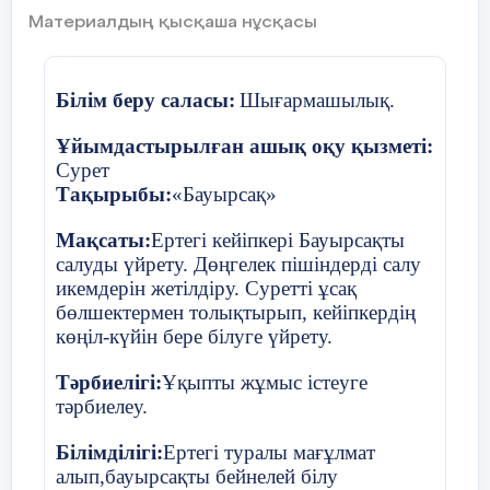
Материалдың қысқаша нұсқасы
Кәне шарды кім жарады?
Балалар,бізге тапсырма бері
Білім беру саласы:
Шығармашылық.
1 тапсырма: «Тура және 
Ұйымдастырылған ашық оқу қызметі:
санау»
Сурет
Тақырыбы:
«Бауырсақ»
1-ден 5-ке дейін тура және 
санау. Үш тілде санау
Мақсаты:
Ертегі кейіпкері Бауырсақты
салуды үйрету. Дөңгелек пішіндерді салу
Екінші шарды жару.
икемдерін жетілдіру. Суретті ұсақ
2 тапсырма: «Өз пішініңд
бөлшектермен толықтырып, кейіпкердің
көңіл-күйін бере білуге үйрету.
Балалар үстелден пішінді
алып,қолында қандай пішін
Тәрбиелігі:
Ұқыпты жұмыс істеуге
сол құрсауға барып түру к
тәрбиелеу.
Үшінші шарды жарады
Білімділігі:
Ертегі туралы мағұлмат
алып,бауырсақты бейнелей білу