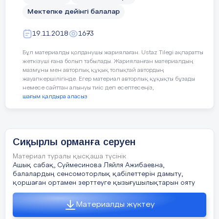
Тәрбиеші
:
Тұрмайма жанға жарасып!
Мектепке дейінгі балалар
Баршаға керек жақсылық !
19.11.2018
1673
Қызғанбай бөліп алыңыз!
Бұл материалды қолданушы жариялаған. Ustaz Tilegi ақпаратты
жеткізуші ғана болып табылады. Жарияланған материалдың
«Сіз» «Біз» деген жылы сөз
мазмұны мен авторлық құқық толықтай автордың
жауапкершілігінде. Егер материал авторлық құқықты бұзады
немесе сайттан алынуы тиіс деп есептесеңіз,
-Жақсылықтың мейірі.
шағым қалдыра аласыз
Бір-біріне болып кез,
Енді
Жанияның орындауындағы «Әже»
Сиқырлы орманға серуен
әнін қабыл алыңыздар.
Материал туралы қысқаша түсінік
Айбат:
Мейірімді жел жібек
Ашық сабақ, Суймесинова Ляйля Ажибаевна,
балалардың сенсомоторлық қабілеттерін дамыту,
қоршаған ортамен зерттеуге қызығушылықтарын ояту
Күндей ыстық құшағы
Материалды жүктеу
Ет жүрегі елжіреп