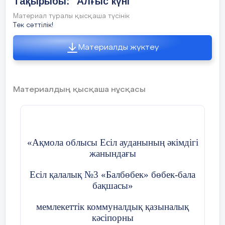
Тақырыбы: "Алғыс күні"
Материал туралы қысқаша түсінік
Тек сәттілік!
Материалды жүктеу
Материалдың қысқаша нұсқасы
«Ақмола облысы Есіл ауданының әкімдігі
жанындағы
Есіл қалалық №3 «Балбөбек» бөбек-бала
бақшасы»
мемлекеттік коммуналдық қазыналық
кәсіпорны