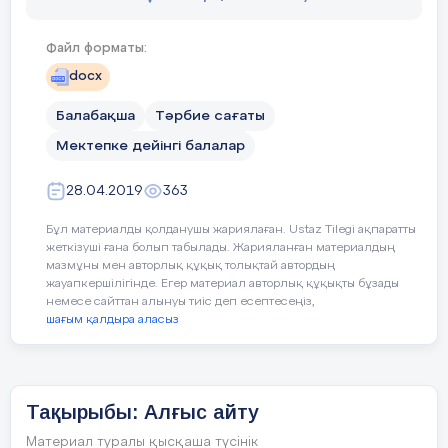
Файл форматы:
docx
Балабақша
Тәрбие сағаты
«Күншуақ «ересек тобы
Мектепке дейінгі балалар
28.04.2019
363
Бұл материалды қолданушы жариялаған. Ustaz Tilegi ақпаратты
жеткізуші ғана болып табылады. Жарияланған материалдың
мазмұны мен авторлық құқық толықтай автордың
жауапкершілігінде. Егер материал авторлық құқықты бұзады
немесе сайттан алынуы тиіс деп есептесеңіз,
шағым қалдыра аласыз
Наурыз, 2019ж.
Тақырыбы: Алғыс айту
Материал туралы қысқаша түсінік