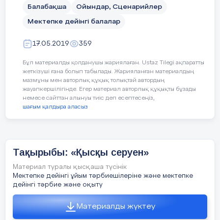
«1 наурыз- Алғыс күні» атты Ризашылық
Балабақша
Ойындар, Сценарийлер
күніне арналған тәрбие сағатына қош
Мектепке дейінгі балалар
келдіңдер!
17.05.2019
359
Ризашылық күні адамдар бір-біріне
қуаныш , шаттық сыйлайды, өз
Бұл материалды қолданушы жариялаған. Ustaz Tilegi ақпаратты
жетістіктерімен бөліседі, бір-біріне
жеткізуші ғана болып табылады. Жарияланған материалдың
алғысын айтады.
мазмұны мен авторлық құқық толықтай автордың
жауапкершілігінде. Егер материал авторлық құқықты бұзады
немесе сайттан алынуы тиіс деп есептесеңіз,
Мысалы: балалар біз ата-нанамызға көп
шағым қалдыра аласыз
рахметімізді айтып алғысымызды
білдіреміз сендер не үшін деп
ойлайсыңдар? Сұрақ-жауап алу. Мен
сендерге т.сіндіре кетейін осылай
Тақырыбы: «Қысқы серуен»
бәрімізді дүниеге әкелгені үшін және
Материал туралы қысқаша түсінік
тәрбиелі ақылды ғып өсіргені үшін шын
Мектепке дейінгі ұйым тәрбиешілеріне және мектепке
жүрекетен алғысымызды білдіреміз.
дейінгі тәрбие және оқыту
Бізде бүгін Тұңғыш Президент күнімен
орайлас келіп отырған Ризашылық
Материалды жүктеу
күнінде Қазақсанды қазіргі таңда дуние