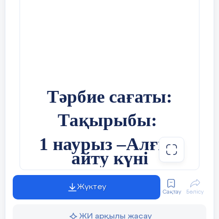
Тәрбие сағаты:
Тақырыбы:
1 наурыз –Алғыс
айту күні
Жүктеу
Сақтау
Бөлісу
ЖИ арқылы жасау