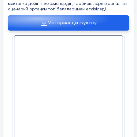
мектепке дейінгі мекемелердің тәрбиешілеріне арналған
сценарий ортаңғы топ балаларымен өткізіледі
Материалды жүктеу
«1 Наурыз-Алғыс күні»
Тақырыбы: 1 наурыз –Алғыс айту күні
Мақсаты: Балалардың «сыйластық»
құндылығы туралы түсініктерін кеңейту.
Міндеттері: ризашылық пен алғыс айту
туралы түсінік беру, үлкен кішіге деген
сүйіспеншілігін , сыпайылық қарым
қатынасын дамыту,әдептілікке ,
кішіпейілдікке, ізеттілікке тәрбиелеу.
Көңілді ән әуенмен ән шырқау.