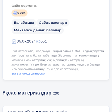
келеме ?Ендеше мен сендерге ойынның
Файл форматы:
ережесін түсіндіріп берейін.
docx
Ойынның атауы
:
«Таби
ғат
»
Балабақша
Сабақ жоспары
Ма
қсаты:Табиғатқа байланысты сөздердің
Мектепке дейінгі балалар
сыңарын тауып дұрыс айту түсіндіру
.
05.07.2024
331
Тәрбиеші балаларды екі топқа
бөледі.Бірінші топ табиғатқа байланысты
Бұл материалды қолданушы жариялаған. Ustaz Tilegi ақпаратты
сөздің бастапқысын айтады келесі топ сол
жеткізуші ғана болып табылады. Жарияланған материалдың
мазмұны мен авторлық құқық толықтай автордың
сөзге қатысты екінші жалғауын жалғап
жауапкершілігінде. Егер материал авторлық құқықты бұзады
түсіндіреді
.
Мысалы
:Жапырақ-жасыл
немесе сайттан алынуы тиіс деп есептесеңіз,
жапырақ
,
Тау
-
би
ік таулар
,C
у
-
сарқырап
шағым қалдыра аласыз
ағып жатқан су
.
Ұқсас материалдар
(20)