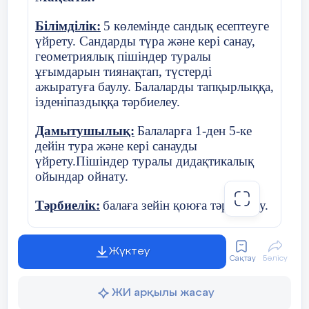
Ойын: «Күн мен түн»
Білімділік:
5 көлемінде сандық есептеуге
үйрету. Сандарды түра және кері санау,
Шарты:
Күн - қанат қағады, секіреді,
геометриялық пішіндер туралы
жүреді, секіреді.
ұғымдарын тиянақтап, түстерді
ажыратуға баулу. Балаларды тапқырлыққа,
Түн – жату, көз жұму.
ізденіпаздыққа тәрбиелеу.
Педагог: -балалар түн болды, айнала
Дамытушылық:
Балаларға 1-ден 5-ке
қараңғы.Бізге жарық қажет. Жарық
дейін тура және кері санауды
болмаса орманға апаратын жолды таппай
үйрету.Пішіндер туралы дидақтикалық
қаламыз.
ойындар ойнату.
-Жарықты неден алуға болады?
Тәрбиелік:
балаға зейін қоюға тәрбиелеу.
Балалар өз ойларын айтады: (май
Қолданатын көрнекілік:
геометриялық
шам, фонарик, от жағу)
пішіндер:үшбұрыш,төртбұрыш,шеңбер,
Жүктеу
Сақтау
Бөлісу
көктем көрінісін бейнелейтін
Педагог: -Жарайсыңдар! Май шамды
жапсырмалар,таратпа материалдар,
үлкендерсіз жағуға болмайды өрт шығып
ЖИ арқылы жасау
сергіту сәті, суреттер, дидактикалық
кету қаупі бар.Ал фонарик қауіпсіз әрі