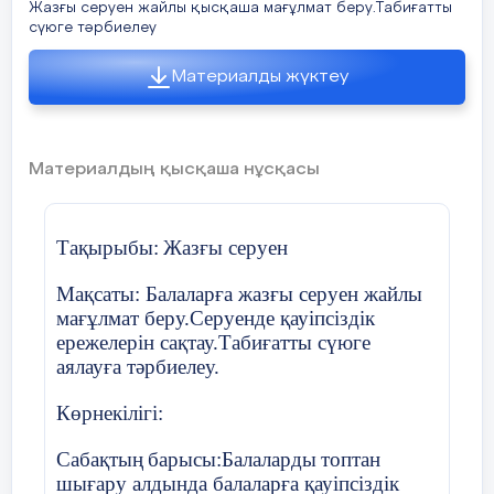
Жазғы серуен жайлы қысқаша мағұлмат беру.Табиғатты
сүюге тәрбиелеу
Материалды жүктеу
Материалдың қысқаша нұсқасы
Тақырыбы
:
Жаз
ғы серуен
Мақсаты: Балаларға жазғы серуен жайлы
мағұлмат беру.Серуенде қауіпсіздік
ережелерін сақтау.Табиғатты сүюге
аялауға тәрбиелеу.
К
өрнекілігі
:
Сабақтың
барысы
:
Балаларды
топтан
шы
ғару алдында балаларға қауіпсіздік