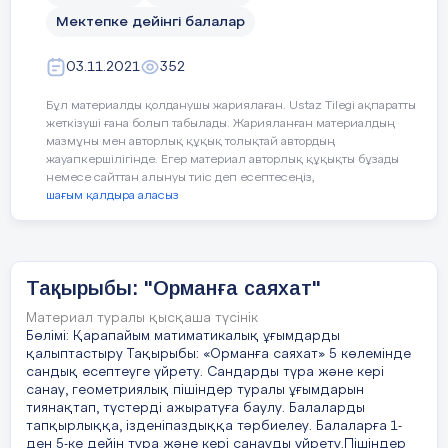
-ұсақ қол моторикасын дамыту.
арналған
тәрбие сағатымыз
аяқталды.
Мектепке дейінгі балалар
Тәрбиелілік:
03.11.2021
352
-ұжымда бірлесе жұмыс жасауға, досына
Бұл материалды қолданушы жариялаған. Ustaz Tilegi ақпаратты
көмектесе білуге баулу, қоғамдық ортада
жеткізуші ғана болып табылады. Жарияланған материалдың
өзін дұрыс ұстай білуге баулу.
мазмұны мен авторлық құқық толықтай автордың
жауапкершілігінде. Егер материал авторлық құқықты бұзады
Қажетті заттар:
«Ғажайып шамдар»
немесе сайттан алынуы тиіс деп есептесеңіз,
(Фонарики), Күлгін орман дамытушы
шағым қалдыра аласыз
ортасы, бастырмалар (трафареты 1:1)
(шырша, кәмпит, үйшік)
Барысы:
Тақырыбы: "Орманға саяхат"
Материал туралы қысқаша түсінік
Шаттық шеңбері:
Бөлімі: Қарапайым матиматикалық ұғымдарды
қалыптастыру Тақырыбы: «Орманға саяхат» 5 көлемінде
Педагог балаларды шаттық шеңберіне
сандық есептеуге үйрету. Сандарды түра және кері
тұрғызып, бір-біріне жылы тілектер
санау, геометриялық пішіндер туралы ұғымдарын
айтқызады. (В.В.Воскобович
тиянақтап, түстерді ажыратуға баулу. Балаларды
тапқырлыққа, ізденіпаздыққа тәрбиелеу. Балаларға 1-
кабинетінде өтеді)
ден 5-ке дейін тура және кері санауды үйрету.Пішіндер