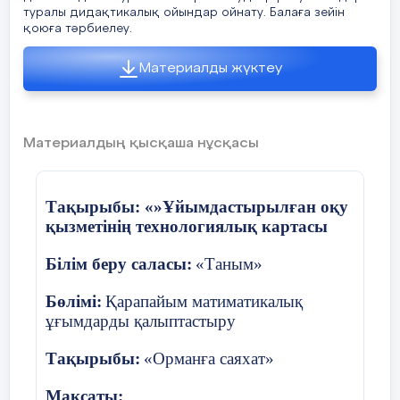
туралы дидақтикалық ойындар ойнату. Балаға зейін
Кіріспе бөлім:
қоюға тәрбиелеу.
Сипап-сезу ойыны: (Тактильная игра)
Материалды жүктеу
«Сипа да сез!»
Шарты:
Күлгін орман кілемшесіндегі бет
бедері әр түрлі заттарды сипау арқылы
Материалдың қысқаша нұсқасы
бір-бірімен салыстыру, затты суреттеу.
Педагог: -Балалар, біз Күлгін орманға
Тақырыбы: «»Ұйымдастырылған оқу
барып, шөп, тас, сумен амандасып
қызметінің технологиялық картасы
қайтайық.
Білім беру саласы:
«Таным»
Педагог балалармен шөптерді
ұстайды, тастақ бір аяқ жолды
Бөлімі:
Қарапайым матиматикалық
сипатады, (ковралин) қабырғаны
ұғымдарды қалыптастыру
сипатады –ол –су бірнеше рет
қайталатып балалардан не сезгендерін
Тақырыбы:
«Орманға саяхат»
сұрайды.Балалар жауаптары
тыңдалады.
Мақсаты: