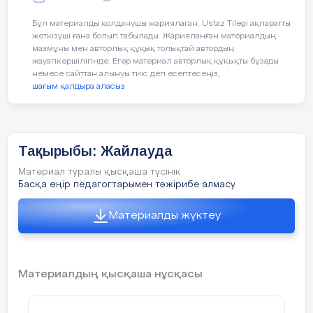
көрінісін бейнелеуді,дидактикалық
ойындарын ойнау арқылы
Бұл материалды қолданушы жариялаған. Ustaz Tilegi ақпаратты
қызығушылықтары арта түсті.
жеткізуші ғана болып табылады. Жарияланған материалдың
Тапқырлық, шапшаңдылық қабілеттерін
мазмұны мен авторлық құқық толықтай автордың
көрсете білді.
жауапкершілігінде. Егер материал авторлық құқықты бұзады
немесе сайттан алынуы тиіс деп есептесеңіз,
шағым қалдыра аласыз
Тақырыбы: Жайлауда
Материал туралы қысқаша түсінік
Басқа өңір педагогтарымен тәжірибе алмасу
Материалды жүктеу
Материалдың қысқаша нұсқасы