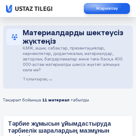
Жариялау
Материалдарды шектеусіз
жүктеңіз
ҚМЖ, ашық сабақтар, презентациялар,
көрнекіліктер, дидактикалық материалдар,
авторлық бағдарламалар және тағы басқа 400
000-астам материалды шексіз жүктеп алғыңыз
келе ме?
Толығырақ
Тақырып бойынша
11 материал
табылды
Тәрбие жұмысын ұйымдастыруда
тәрбиелік шаралардың мазмұнын