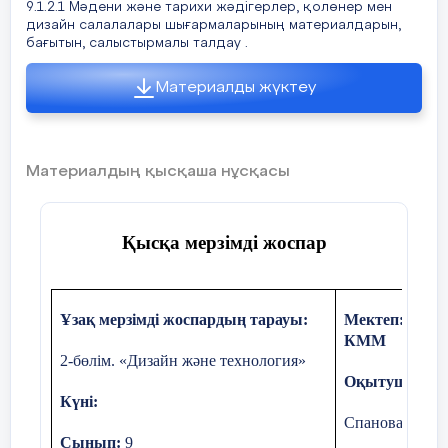
9.1.2.1 Мәдени және тарихи жәдігерлер, қолөнер мен
5.Бір –біріне көмектесу
дизайн салалалары шығармаларының материалдарын,
в.А.Құнанбаев
бағытын, салыстырмалы талдау .
6. Басқа топтағы оқушылардың
жауаптарын тыңдау
Материалды жүктеу
11.Әлемнің жеті кереметіне мынаның қайсысы
жатпайды?
а.Пирамида
Ұпай жинау арқылы бағаланады.
Материалдың қысқаша нұсқасы
Бағалау мен
таныстыру
ә. Форос маягы
Қысқа мeрзімді жоспар
б.Зевс
в.Тәжімақал
Ұзақ мeрзімд
і
жоспардың тарауы:
Мeктeп: «Үл
КММ
12.Адам өз келбетін өзі бейнелеуі қалай аталады
?
2-бөлім. «Дизайн және технология»
Оқытушының 
а Набросок
Күні:
C
панова Лазат
ә Портрет
Сынып:
9