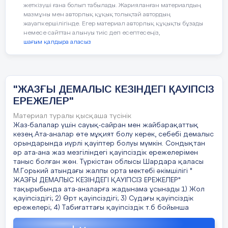
көгілдір, қызыл, ақш
жеткізуші ғана болып табылады. Жарияланған материалдың
Кестені толтырыңыздар.
б Блик
мазмұны мен авторлық құқық толықтай автордың
жауапкершілігінде. Егер материал авторлық құқықты бұзады
Қара, Қызыл, Сары, А
немесе сайттан алынуы тиіс деп есептесеңіз,
в Этюд
шағым қалдыра аласыз
Пуантилист-суре
қандай? Олар қы
дақтармен сурет
25 Әріп жазу үлгісі қалай аталады
французша «нүкт
"ЖАЗҒЫ ДЕМАЛЫС КЕЗІНДЕГІ ҚАУІПСІЗ
ді).
Түстерді бұ
Хан Шатыр кешені (хай- тек,
а. Модель
деп
аталады.
ЕРЕЖЕЛЕР"
Қазақстан, 2010 ж)
ә.Шрифт
Материал туралы қысқаша түсінік
Суды қандай ма
Жаз-балалар үшін сауық-сайран мен жайбарақаттық
жолдармен бейн
б.Офорт
кезең.Ата-аналар өте мұқият болу керек, себебі демалыс
орындарында иүрлі қауіптер болуы мүмкін. Сондықтан
Жауап. Суды а
Сәулет стилі
Сипаты
əр ата-ана жаз мезгіліндегі қауіпсіздік ережелерімен
в.Нобай
бояуларымен, бояу
таныс болған жөн. Түркістан облысы Шардара қаласы
қағаздардан таңб
М.Горький атындағы жалпы орта мектебі əкімшілігі "
қағаздың бетіне ак
ЖАЗҒЫ ДЕМАЛЫС КЕЗІНДЕГІ ҚАУІПСІЗ ЕРЕЖЕЛЕР"
тақырыбында ата-аналарға жадынама ұсынады 1) Жол
қауіпсіздігі; 2) Өрт қауіпсіздігі; 3) Судағы қауіпсіздік
бейнелеуге болады. 
Канондық
ережелері; 4) Табиғаттағы қауіпсіздік т.б бойынша
парағының