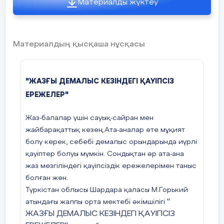
бетіне тұз сеуіп, п
Материалды жүктеу
Классикалық
жұмыс істеуге бола
сұраңыз).
Романдық
Материалдың қысқаша нұсқасы
Готикалық
Барлық оқушылар:
"ЖАЗҒЫ ДЕМАЛЫС КЕЗІНДЕГІ ҚАУІПСІЗ
суретшілер, теңізді
Марина жанрын
ЕРЕЖЕЛЕР"
Ренессанс
Күтілетін нәтиже
анықтай алады
. О
Жаз-балалар үшін сауық-сайран мен
басқа туындылардан
Барокко
жайбарақаттық кезең.Ата-аналар өте мұқият
бір тәсілмен теңізд
Өнер тарихы және бейнелеу
болу керек, себебі демалыс орындарында иүрлі
өнеріне арналған тест сұрақтары.
қауіптер болуы мүмкін. Сондықтан əр ата-ана
Оқушылардың көпші
жаз мезгіліндегі қауіпсіздік ережелерімен таныс
құралдарды және ә
Бағалау критериі:
Тарихи стиль бойынша
болған жөн.
пайдаланып, теңізді
сипаттап талқылайды
Түркістан облысы Шардара қаласы М.Горький
13 Бір түс
"
атындағы жалпы орта мектебі əкімшілігі
шығарма қ
жолмен бейнелей ал
Тарихи стиль бойынша
Хан Шатыр кешенін 
1.Қазақтың тұнғыш суретшісі
ЖАЗҒЫ ДЕМАЛЫС КЕЗІНДЕГІ ҚАУІПСІЗ
а Батик