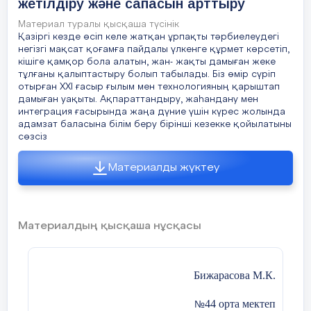
жетілдіру және сапасын арттыру
Материал туралы қысқаша түсінік
Қазіргі кезде өсіп келе жатқан ұрпақты тәрбиелеудегі
негізгі мақсат қоғамға пайдалы үлкенге құрмет көрсетіп,
кішіге қамқор бола алатын, жан- жақты дамыған жеке
тұлғаны қалыптастыру болып табылады. Біз өмір сүріп
отырған ХХІ ғасыр ғылым мен технологияның қарыштап
дамыған уақыты. Ақпараттандыру, жаһандану мен
интеграция ғасырында жаңа дүние үшін күрес жолында
адамзат баласына білім беру бірінші кезекке қойылатыны
сөзсіз
Материалды жүктеу
Материалдың қысқаша нұсқасы
Бижарасова М.К.
44 орта мектеп
№