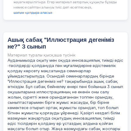
жауапкершілігінде. Егер материал авторлық құқықты бұзады
досың, от- жауың» атты жұмысты дебат түрінде
а. 16 м
немесе сайттан алынуы тиіс деп есептесеңіз,
өттім. Жақтаушы топ, даттаушы топ болып сынып
шағым қалдыра аласыз
ә. 13,5 м
оқушыларын екіге бөлдім. « Өрт -тілсіз жау»
бөлімінде оттың пайдасы, зияны туралы тартысты
б. 12,5 м
пікірлер айтылды. Оқушы өмірден көргенін
айтты.Сақтық шараларын өздеріне құрғыздым.
Ашық сабақ "Иллюстрация дегеніміз
в. 12 м
Жап- жақсы жасады. Сосын өзім толықтырулар
не?" 3 сынып
енгіздім. «Қонақ сыйлау- салтымыз» атты өнеге
сағатында ситуациялық жағдай енгіздім. «Үйіңде
Материал туралы қысқаша түсінік
үлкендер жоқ еді үйіңе қонақ келіп қалды не
5.Орыстың суретшісі,суды бейнелеудің асқан шебері,
Ауданымызда оқыту мен оқуда инновациялық тиімді әдіс
істейсің?» деген тапсырма бердім. Оқушылар
-тәсілдерді қолдануда пән мұғалімдеріне әдістемелік
ол кім?
қолдау көрсету мақсатында семинарлар
жарыса ата- аналарынан көргендерін айтты.
ұйымдастырылуда. Осындай семинарлардың бірінде
Көбісі көрпе жайып, төрге шығарамын деген
"Иллюстрация дегеніміз не? тақырыбында ашық сабақ
пікір айтты. Бұл баланың ойын шыңдау, ізденіске
өткіздім. Бұл сабақ бейнелеу өнері пәні бойынша 3 сынып
а. И.Айвазовский
үйрету болса, екінші жағынан мәдениеттілікке
оқушыларына иллюстрацияның не екенін оны салу
тәрбиелеу. Міне осылай ұйымдастырылған
жолын, суретті жеке орындағаннан топпен орындау,
ә. А.Лактинов
жұмыстың мақсаты болуы керек. « Сиқырлы
сыныптастарымен бірге жұмыс жасауды, бір біріне
көмектесе отырып ортақ жұмысты орындап, топ болып
сөздер» тренингін өткізгенде топтау әдісін
б. М.Лизогуб
біткен жұмысты қорғауды ұйренеді. Қазіргі кездегі білім
қолдандым. Бұл жұмыста ұлдар бір топ, қыздар
мазмұнын жаңартуда оқытудың инновациялық тиімді
бір топ болып жұмыс жасады.«Жақсы сөздер» ,
в.В.Поленов
әдіс тісілдерін қолдану әр ұстаздың алдына қойған
«жаман сөздер» топтамасын жаздырдым да
мақсаты болып отыр. Жаңа мазмұндағы сабақ жоспары