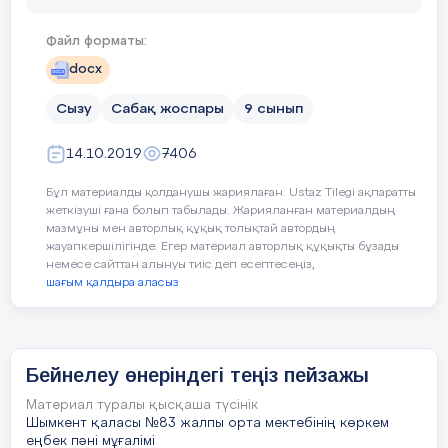
т.б.түстер)
Бағалау критeрийі
Тарихи стильмен заманауи с
ә Гобелен
Файл форматы:
7. Суық түстерге қандай түстер жат
Кезең стильдерін салыстыра
б Витраж
docx
8. Негізгі түстерді атаңдар. (қызыл, 
Тарихи кезеңдерді сипаттай 
в Гризайл
Сызу
Сабақ жоспары
9 сынып
9. Түссіз түстерді білесіңдер ме? (а
14.10.2019
7406
10. Қалған түстерді қандай түстер
Бұл материалды қолданушы жариялаған. Ustaz Tilegi ақпаратты
Тілдік мақсаттар
Пәндік терминология;
11. Анималистік жанр дегеніміз н
жеткізуші ғана болып табылады. Жарияланған материалдың
15 Тасқа бедерлеу арқылы қағазға көшірілген сурет
салу).
мазмұны мен авторлық құқық толықтай автордың
қалай аталады?
Ар-деко, Функционализм, 
жауапкершілігінде. Егер материал авторлық құқықты бұзады
12.Табиғат көрнісін бейнелейтін ж
немесе сайттан алынуы тиіс деп есептесеңіз,
а Линогравюра
Деконструктивизм, Био-т
шағым қалдыра аласыз
Готикалық, Ренессанс, Бар
ә Ксилография
Тілдік мақсатқа байланыст
б Литография
Бейнелеу өнеріндегі теңіз пейзажы
Сергіту сәті
Қыс құнарын береді
Заманауи сәулет өнеріні
в Офорт
Материал туралы қысқаша түсінік
Көктем дәнін себеді
Шымкент қаласы №83 жалпы орта мектебінің көркем
Тарихи ғимараттарды са
еңбек пәні мұғалімі