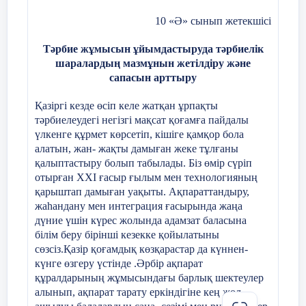
10 «Ә» сынып жетекшісі
Тәрбие жұмысын ұйымдастыруда тәрбиелік
шаралардың мазмұнын жетілдіру және
сапасын арттыру
Қазіргі кезде өсіп келе жатқан ұрпақты
тәрбиелеудегі негізгі мақсат қоғамға пайдалы
үлкенге құрмет көрсетіп, кішіге қамқор бола
алатын, жан- жақты дамыған жеке тұлғаны
қалыптастыру болып табылады. Біз өмір сүріп
отырған ХХІ ғасыр ғылым мен технологияның
қарыштап дамыған уақыты. Ақпараттандыру,
жаһандану мен интеграция ғасырында жаңа
дүние үшін күрес жолында адамзат баласына
білім беру бірінші кезекке қойылатыны
сөзсіз.Қазір қоғамдық көзқарастар да күннен-
күнге өзгеру үстінде .Әрбір ақпарат
құралдарының жұмысындағы барлық шектеулер
алынып, ақпарат тарату еркіндігіне кең жол