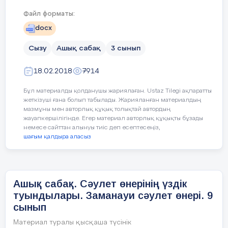
Ақпейілді тілекпен
Файл форматы:
б.Тас пен ағаштан
Амандасып алайық
docx
в.Темір мен тастан
Бір жадырап қалайық
Сызу
Ашық сабақ
3 сынып
18.02.2018
7914
10.Өнерді таудың бұлағынан
Бұл материалды қолданушы жариялаған. Ustaz Tilegi ақпаратты
Топқа бөлу
Жыл мезгілдеріне байланысты
Қойдың құлағынан
жеткізуші ғана болып табылады. Жарияланған материалдың
суреттер таратылады
мазмұны мен авторлық құқық толықтай автордың
жауапкершілігінде. Егер материал авторлық құқықты бұзады
Апамның киізінен
немесе сайттан алынуы тиіс деп есептесеңіз,
шағым қалдыра аласыз
Ешкінің мүйізінен үйрендім
Топтың ережесі
1. Тәртіп сақтау
Осы ұлағатты сөздер кімдікі?
2. Бірін – бірі тыңдау
а. Қ.Телжанов
Ашық сабақ. Cәулет өнерінің үздік
туындылары. Заманауи сәулет өнері. 9
3. Бірін – бірі сыйлау
ә. А.Байтұрсынов
сынып
4. Бірігіп жұмыс жасау
б.Ә.Қастеев
Материал туралы қысқаша түсінік