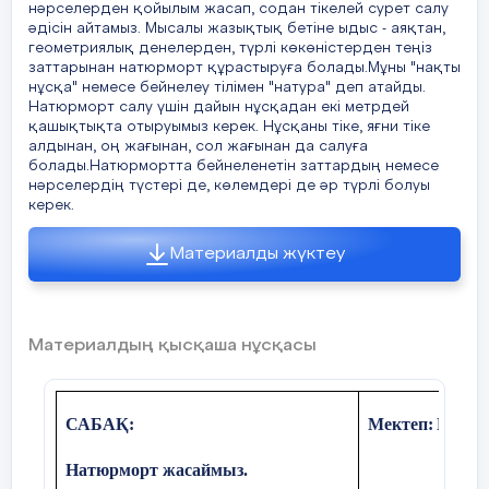
нәрселерден қойылым жасап, содан тікелей сурет салу
са
йт: http://worldartdalia.blogspot.c
10 Өнерді таудың бұлағынан
Жобал
әдісін айтамыз. Мысалы жазықтық бетіне ыдыс - аяқтан,
Тәрбие сағаты бойынша қысқа мерзімді жоспар
post_904.html
геометриялық денелерден, түрлі көкөністерден теңіз
Қойдың құлағынан
а Плакат
заттарынан натюрморт құрастыруға болады.Мұны "нақты
У. Тернёр мен оның шығармашылығы 
нұсқа" немесе бейнелеу тілімен "натура" деп атайды.
Тәрбие сағаты
«Білімге ұмтылу,еңбе
http://www.centre.smr.ru/win/artists/te
Натюрморт салу үшін дайын нұсқадан екі метрдей
Апамның киізінен
ә Эмблема
қашықтықта отыруымыз керек. Нұсқаны тіке, яғни тіке
Маринист-суретшілер қандай мате
алдынан, оң жағынан, сол жағынан да салуға
істейтініне назар аударыңдар: майлы
Ешкінің мүйізінен үйрендім
б Эскиз
Күні
01.09.2022
болады.Натюрмортта бейнеленетін заттардың немесе
рель, гуашь бояулары, графикалық м
нәрселердің түстері де, көлемдері де әр түрлі болуы
аралас тәсілдер. Одан соң №2 жұмы
Осы ұлағатты сөздер кімдікі?
в Дизайн
керек.
Класс жетекші:
Нургожина Б.А.
және 23-беттеріндегі тапсырмалар
Материалды жүктеу
бойынша орындайды. Қаласа екі тап
а. Қ.Телжанов
Әр тү
орындайды.
Класс:
Қатысушылар саны:
қалай
ә. А.Байтұрсынов
Суретшілер мен олардың жұмыстар
Материалдың қысқаша нұсқасы
а Пастель
әңгімелескеннен кейін теңізді қанд
Сабақтың тақырыбы:
«Еңбек бәрін де жеңб
б.Ә.Қастеев
ә Палитра
Эпиграфтар (тақырып
бейнелеуге болатынын түсіндіреді (
в.А.Құнанбаев
Мұғалім өзі де су, теңізді бейнелеу
мазмұнын ашатын)
САБАҚ:
Мектеп:
№179
б Офорт
көрсетеді. Пуантилист-суретшілерд
мәнерін толығырақ түсіндіреді (оқу
Натюрморт жасаймыз.
в Мозайка
Сабақтың мақсаты:
Еңбек - адамгершілік 