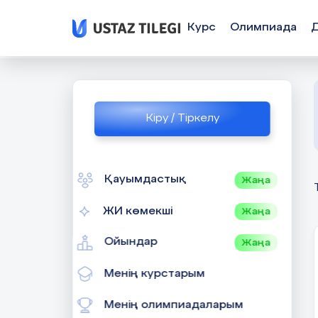
Курс
Олимпиада
Кіру / Тіркелу
Қауымдастық
Жаңа
ЖИ көмекші
Жаңа
Ойындар
Жаңа
Менің курстарым
Менің олимпиадаларым