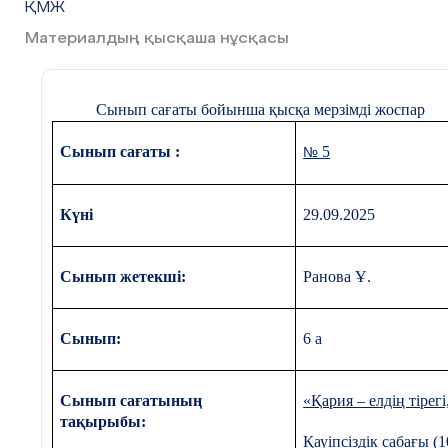
ҚМЖ
Материалдың қысқаша нұсқасы
Сынып сағаты бойынша қысқа мерзімді жоспар
Сынып сағаты :
5
№
Күні
29.09.2025
Сынып жетекші:
Ранова Ұ.
Сынып:
6 а
Сынып сағатының
«Қария – елдің тірег
тақырыбы:
Қауіпсіздік сабағы (