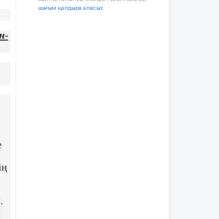
шағым қалдыра аласыз
н-
е
ің
.