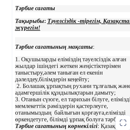
Тәрбие сағаты
- Сәлемдесу,
оқушыларды
Тақырыбы
:
Тәуелсіздік -тірегім, Қазақста
түгендеу.
жүрегім!
- Психологиялық
ахуал қалыптастыру.
Тәрбие сағатының мақсаты
:
- Сабақтың мақсаты
1.
Оқушыларды еліміздің тәуелсіздік алған
мен күтілетін
нәтижелерді
жылдар ішіндегі жеткен жеңістіктерімен
түсіндіру.
таныстыру,әлем таныған ел екенін
дәлелдеу,білімдерін кеңейту;
-Сыныпты топқа
2. Болашақ ұрпақтың рухани тұлғалық жән
бөлу
адамгершілік құндылықтарын дамыту;
3. Отанын сүюге, ел тарихын білуге, елімізд
-Қызығушылықты
мемлекеттік рәміздерін қастерлеуге,
ояту: (Ой қозғау )
отанымыздың байлығын қорғауға,елімізді
өркендетуге, білімді ұрпақ болуға тәрбиелеу
Қарт деген кім?
Тәрбие сағатының көрнекілігі
: Қазақстан