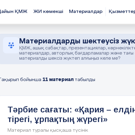
Дайын ҚМЖ
ЖИ көмекші
Материалдар
Қызметте
Материалдарды шектеусіз жүк
ҚМЖ, ашық сабақтар, презентациялар, көрнекілікт
материалдар, авторлық бағдарламалар және тағы
материалды шексіз жүктеп алғыңыз келе ме?
11 материал
Тақырып бойынша
табылды
Тәрбие сағаты: «Қария – елді
тірегі, ұрпақтың жүрегі»
Материал туралы қысқаша түсінік