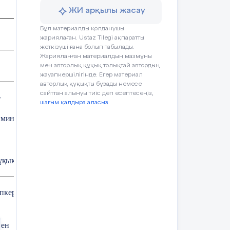
ЖИ арқылы жасау
Бұл материалды қолданушы
жариялаған. Ustaz Tilegi ақпаратты
ау
жеткізуші ғана болып табылады.
ған
Жарияланған материалдың мазмұны
мен авторлық құқық толықтай автордың
жауапкершілігінде. Егер материал
авторлық құқықты бұзады немесе
сайттан алынуы тиіс деп есептесеңіз,
»
шағым қалдыра аласыз
0 минут)
ұқықтарым мен міндеттерім
ат
пкершілікті дамыту, еңбекке құрметпен қарауға
мен таныстырып, олардың қоғамға пайдасын