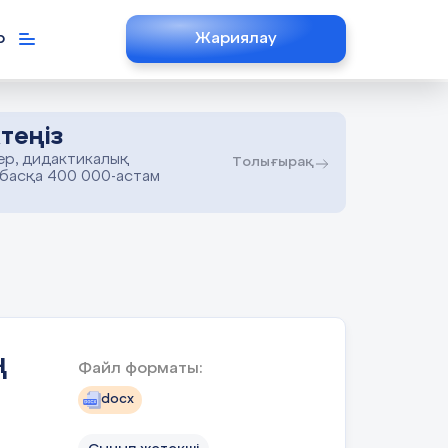
р
Жариялау
теңіз
ер, дидактикалық
Толығырақ
 басқа 400 000-астам
ң
Файл форматы:
docx