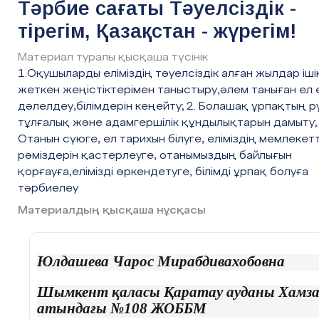
Тәрбие сағаты Тәуелсіздік -
болу.
тірегім, Қазақстан - жүрегім!
Апта дәйексөзі:
«Ел-жұртымның бақ
Материал туралы қысқаша түсінік
атың!»
1.Оқушыларды еліміздің тәуелсіздік алған жылдар іші
жеткен жеңістіктерімен таныстыру,әлем таныған ел 
дәлелдеу,білімдерін кеңейту; 2. Болашақ ұрпақтың р
С
ынып сағатының
барысы
:
тұлғалық және адамгершілік құндылықтарын дамыту; 
Отанын сүюге, ел тарихын білуге, еліміздің мемлекетт
рәміздерін қастерлеуге, отанымыздың байлығын
қорғауға,елімізді өркендетуге, білімді ұрпақ болуға
Сынып
Сынып
Оқушы
ның
тәрбиелеу
сағатының
жетекшінің әрекеті
әрекеті
кезеңі/ уақыт
Материалдың қысқаша нұсқасы
Ұйымдастыру
Ұйымдастыру
- Мұғаліммен
Юлдашева Чарос Мирабдивахобовна
кезеңі (
3
мин)
кезеңі
амандасады.
Шымкент қаласы Қаратау ауданы Хамз
Оқушылармен
- Сабаққа
атындағы №108 ЖОББМ
сәлемдесу.
дайындалады.