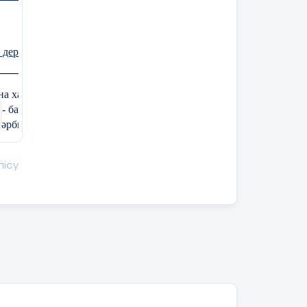
деректер: қауіпі мен жауапкершілік
халқымыздың қадір - қасиетін сіңіру, үлкенді
а - бабасын ұмытпай есте сақтауға және аталы
тәрбиелеу..
лісу
қауіпсіздік дағдыларын дамыту.
ктерді берудің қатерлері туралы білім
рін арттыру.
аншылдық Қазақстан азаматының міндеттерін
ң мүдделері мен құндылықтарын қорғауға дайын