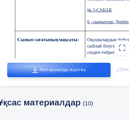
5-САБАҚ
№
6
–сыныптар: Дербес 
Сынып сағатының
мақсаты:
Оқушылардың бойына 
сыйлай білуге, өз ат
сөзден ғибрат алуға 
Бө
Материалды жүктеу
Қауіпсіздік сабағының
Интернет желісінде 
мақсаты:
Қауіпсіздік сабағының міндеті:
Интернетте жеке дере
Ұқсас материалдар
алушылардың білімде
(10)
Құндылықтарды дарыту:
тәуелсіздік және от
орындауға, өз еліні