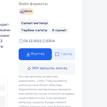
Файл форматы:
docx
ыты аталатын, Сөнбесін мәңгі сенің, Отан,
Сынып жетекші
ндегі
екенін
Тәрбие сағаты
8 сынып
ухани
3.
05.12.2021
5304
ік
Жүктеу
Сақтау
Ресурстар
/
ЖИ арқылы жасау
Бұл материалды қолданушы
жариялаған. Ustaz Tilegi ақпаратты
Компьютер
жеткізуші ғана болып табылады.
Жарияланған материалдың мазмұны
мен авторлық құқық толықтай автордың
а
жауапкершілігінде. Егер материал
авторлық құқықты бұзады немесе
сайттан алынуы тиіс деп есептесеңіз,