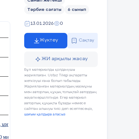
Сынып жетекші
Тәрбие сағаты
6 сынып
13.01.2026
0
Жүктеу
Сақтау
ЖИ арқылы жасау
Бұл материалды қолданушы
жариялаған. Ustaz Tilegi ақпаратты
жеткізуші ғана болып табылады.
Жарияланған материалдың мазмұны
мен авторлық құқық толықтай автордың
жауапкершілігінде. Егер материал
авторлық құқықты бұзады немесе
сайттан алынуы тиіс деп есептесеңіз,
шағым қалдыра аласыз
і, ұрпақтың жүрегі»
10 минут)