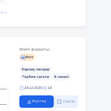
ал-
лісу
!
Файл форматы:
ға
docx
Барлық пәндер
Тәрбие сағаты
8 сынып
24.12.2025
14
Жүктеу
Сақтау