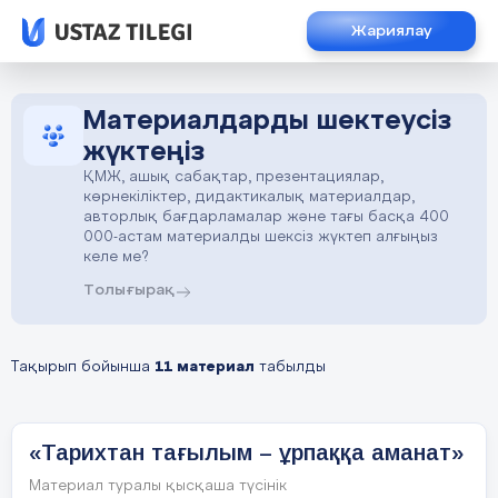
Жариялау
Материалдарды шектеусіз
жүктеңіз
ҚМЖ, ашық сабақтар, презентациялар,
көрнекіліктер, дидактикалық материалдар,
авторлық бағдарламалар және тағы басқа 400
000-астам материалды шексіз жүктеп алғыңыз
келе ме?
Толығырақ
Тақырып бойынша
11 материал
табылды
«Тарихтан тағылым – ұрпаққа аманат»
Материал туралы қысқаша түсінік