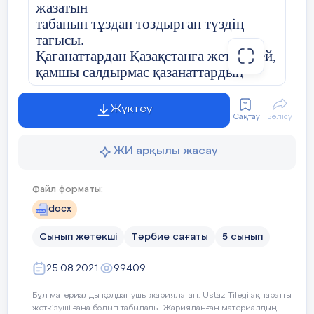
жазатын
табанын тұздан тоздырған түздің
болған сынып жиналысының
тағысы.
Қағанаттардан Қазақстанға жеткендей,
қамшы салдырмас қазанаттардың
Хаттамасы № 1
шабысы.
Жүктеу
Қатысқаны: 20
Айбаты асқақ арыстандайын алыстым,
Сақтау
Бөлісу
Абылай болып жаныштым мысын
Қатыспаған жоқ
Шарыштың.
ЖИ арқылы жасау
Әлихан, Ахмет, Міржақып, Мағжан,
Жүсіпбек –
Файл форматы:
Күн тәртібінде:
алты алаш үшін құрбаны болған
docx
Намыстың.
Сынып оқушыларының сабақ
Қайрат пен Ербол, Сәбира, Ләззат көз
Сынып жетекші
Тәрбие сағаты
5 сынып
үлгерімі, тәртібі
жұмған
Желтоқсандағы ызғарлы желмен
25.08.2021
Сынып секторларын сайлау
99409
қағыстым.
Бұл материалды қолданушы жариялаған. Ustaz Tilegi ақпаратты
Ағымдағы мәселелер
Бүгінгі тәрбие сағатымыз Қазақстан
жеткізуші ғана болып табылады. Жарияланған материалдың