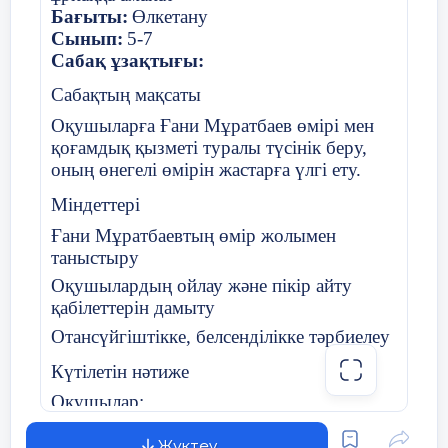
Бағыты:
Өлкетану
Көріністің жалғасы
Сынып:
5-7
Сабақ ұзақтығы:
(Ана қолына қара қағаз ұстап отырады)
Сабақтың мақсаты
Ана:
Оқушыларға Ғани Мұратбаев өмірі мен
«Он жылға сотталды...»
қоғамдық қызметі туралы түсінік беру,
Бұл қалай болғаны?..
оның өнегелі өмірін жастарға үлгі ету.
Жазықсыз жан еді ғой...
Міндеттері
Қыз:
Ғани Мұратбаевтың өмір жолымен
таныстыру
Анашым, әкем қайта келе ме?..
Оқушылардың ойлау және пікір айту
қабілеттерін дамыту
(Ана үнсіз жылайды)
Отансүйгіштікке, белсенділікке тәрбиелеу
(Жарық баяу сөніп, музыка тоқтайды)
Күтілетін нәтиже
IV. Өлең оқу
Оқушылар:
Ғани Мұратбаевтың өмірі туралы біледі
Студент:
Жүктеу