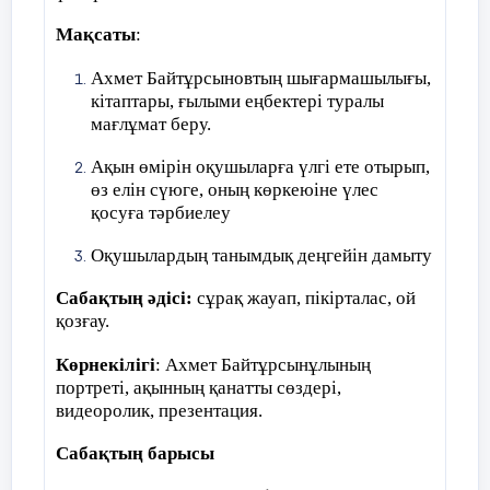
неге жәбірлеуші оған қысым көрсетеді?
Мақсаты
:
Қызғаныш сезім, оның намысына тигісі
келеді.
Ахмет Байтұрсыновтың шығармашылығы,
кітаптары, ғылыми еңбектері туралы
5.
Жәбірленушіге көмек қажет деп
мағлұмат беру.
ойлайсың ба?
Ақын өмірін оқушыларға үлгі ете отырып,
Әрине қажет. Әңгімелесіп, ішкі ой
өз елін сүюге, оның көркеюіне үлес
сезімдерімен бөлісу.
қосуға тәрбиелеу
6.
Егер әңгімелесу көмектеспесе не істеу
Оқушылардың танымдық деңгейін дамыту
керек?
Сабақтың әдісі:
сұрақ жауап, пікірталас, ой
қозғау.
Ересектермен бөлісу, мұғаліммен, ата-
аналармен, дау-дамайды басуға
Көрнекілігі
: Ахмет Байтұрсынұлының
көмектесетін басқа ересектермен.
портреті, ақынның қанатты сөздері,
видеоролик, презентация.
7.
Егер жолдасың ашулы, көңіл-күйі
нашар болса, қалай көмектесуге
Сабақтың барысы
болады?