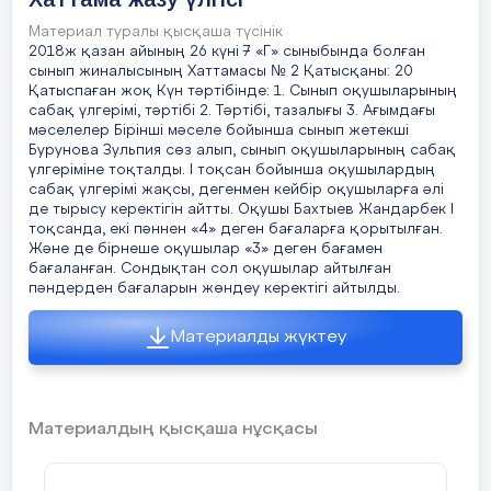
Мұғалім сұрақ қояды:
еңбекке жегілді.
Материал туралы қысқаша түсінік
Еліміздің танымал жас көшбасшыларын
2018ж қазан айының 26 күні 7 «Г» сыныбында болған
VI. Үнсіздік минуты
білесіңдер ме?
сынып жиналысының Хаттамасы № 2 Қатысқаны: 20
Қатыспаған жоқ Күн тәртібінде: 1. Сынып оқушыларының
Жастарға үлгі болатын тұлғалар кімдер?
Жүргізуші:
сабақ үлгерімі, тәртібі 2. Тәртібі, тазалығы 3. Ағымдағы
Оқушылар жауап береді.
мәселелер Бірінші мәселе бойынша сынып жетекші
Саяси қуғын-сүргін және ашаршылық
Бурунова Зульпия сөз алып, сынып оқушыларының сабақ
Сабақ тақырыбы жарияланады:
“Ғани
құрбандарын 1 минут үнсіздікпен еске алайық.
үлгеріміне тоқталды. І тоқсан бойынша оқушылардың
тағылымы”
сабақ үлгерімі жақсы, дегенмен кейбір оқушыларға әлі
де тырысу керектігін айтты. Оқушы Бахтыев Жандарбек І
(Үнсіздік)
III. Негізгі бөлім (25 минут)
тоқсанда, екі пәннен «4» деген бағаларға қорытылған.
Және де бірнеше оқушылар «3» деген бағамен
1. Мұғалім түсіндірмесі (10 минут)
VII. Патриоттық бөлім
бағаланған. Сондықтан сол оқушылар айтылған
Ғани Мұратбаев – қазақ халқының
пәндерден бағаларын жөндеу керектігі айтылды.
Студент:
көрнекті қоғам қайраткері. Ол жас кезінен
халыққа қызмет етіп, жастарды білім
Материалды жүктеу
Бүгін біз тәуелсіз елде өмір сүріп жатырмыз.
алуға, елін сүюге шақырған.
Бұл — бабалардың арманы.
Ғани Мұратбаев:
Тәуелсіздік бізге оңай келген жоқ.
1902 жылы дүниеге келген
Материалдың қысқаша нұсқасы
Сондықтан ел тарихын ұмытпау — әр азаматтың
Жастар ұйымдарының дамуына үлкен
парызы.
үлес қосқан