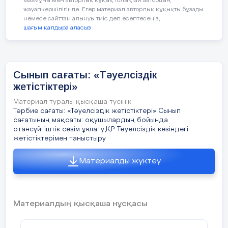
мазмұны мен авторлық құқық толықтай автордың
Ол өз сөзінде оқушылардың тәртібі
жауапкершілігінде. Егер материал авторлық құқықты бұзады
жақсы екенін дегенмен кейбір
немесе сайттан алынуы тиіс деп есептесеңіз,
шағым қалдыра аласыз
оқушылардың тәртібі нашарлап, сабаққа
дайындалмай келетінін айтты. Осы мәселе
бойынша тазалық секторы Искендерова
Айнұр
да сөзге шығып, сынып
Сынып сағаты: «Тәуелсіздік
оқушыларының тазалығы жақсы екенін
жетістіктері»
айтты.
Материал туралы қысқаша түсінік
Үшінші мәселе бойынша сынып
Тәрбие сағаты: «Тәуелсіздік жетістіктері» Сынып
жетекші оқушыларға мектептегі қоғамдық
сағатының мақсаты: оқушылардың бойында
отансүйгіштік сезім ұялату,ҚР Тәуелсіздік кезіндегі
жұмыстарға белсене қатысуға шақырды.
жетістіктерімен таныстыру
Сыныптағы оқушылардың мектепте өз-
өзін ұстауы, мұғалімдерді сыйлауы
Материалды жүктеу
керектігі айтылды. Басқа сынып
оқушыларыменде тату болуы, олармен
етене араласып, дос болуға шақырды.
Жиналыс соңында төмендегідей қаулы
Материалдың қысқаша нұсқасы
қабылданды.