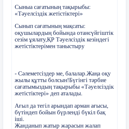
Қаулы:
Сыныа сағатының тақырыбы:
«Тәуелсіздік жетістіктері»
Әрбір оқушы ІІ тоқсанды жақсы деген
бағалармен аяқтауға жауапкершілікпен
Сынып сағатының мақсаты:
қарасын.
оқушылардың бойында отансүйгіштік
Сынып оқушыларының тәртібі мен
сезім ұялату,ҚР Тәуелсіздік кезіндегі
тазалығы жақсы деп есептелсін.
жетістіктерімен таныстыру
Оқушылардың қоғамдық шараларға
қатысуын қадағалау мәдениет
секторына тапсырылсын
- Сәлеметсіздер ме, балалар.Жаңа оқу
жылы құтты болсын!Бүгінгі тәрбие
сағатымыздың тақырыбы «Тәуелсіздік
Сынып жетекші: З.Бурунова
жетістіктері» деп аталады.
Хатшы: Н.Орақбаева
Ағыл да тегіл арындап арман ағысы,
бүтіндеп бойын бүрленді бүкіл бақ
2018ж қыркүйек айының
іші.
Жанданып жатыр жарасын жалап
14 күні 7 «Г» сыныбында