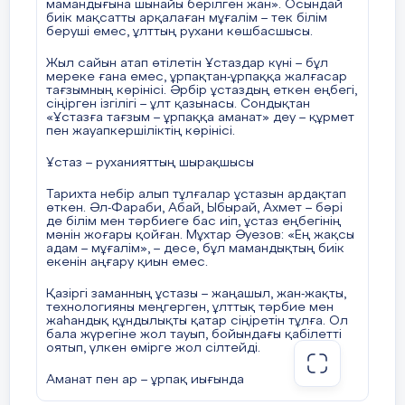
мамандығына шынайы берілген жан». Осындай
Кейіпкерлер:
биік мақсатты арқалаған мұғалім – тек білім
беруші емес, ұлттың рухани көшбасшысы.
Ана
Жыл сайын атап өтілетін Ұстаздар күні – бұл
мереке ғана емес, ұрпақтан-ұрпаққа жалғасар
Әке
тағзымның көрінісі. Әрбір ұстаздың еткен еңбегі,
сіңірген ізгілігі – ұлт қазынасы. Сондықтан
«Ұстазға тағзым – ұрпаққа аманат» деу – құрмет
Қыз
пен жауапкершіліктің көрінісі.
Тергеуші
Ұстаз – руханияттың шырақшысы
Жүргізуші (дауыс)
Тарихта небір алып тұлғалар ұстазын ардақтап
өткен. Әл-Фараби, Абай, Ыбырай, Ахмет – бәрі
де білім мен тәрбиеге бас иіп, ұстаз еңбегінің
Көрініс басталады
мәнін жоғары қойған. Мұхтар Әуезов: «Ең жақсы
адам – мұғалім», – десе, бұл мамандықтың биік
екенін аңғару қиын емес.
(Сахнада шағын қазақ үйінің көрінісі. Ана жүн
түтіп отыр. Қыз кітап оқып отыр.)
Қазіргі заманның ұстазы – жаңашыл, жан-жақты,
технологияны меңгерген, ұлттық тәрбие мен
жаһандық құндылықты қатар сіңіретін тұлға. Ол
Қыз:
бала жүрегіне жол тауып, бойындағы қабілетті
оятып, үлкен өмірге жол сілтейді.
Әке, сіз қашан ауылға мұғалім болып барасыз?
Аманат пен ар – ұрпақ иығында
Әке: