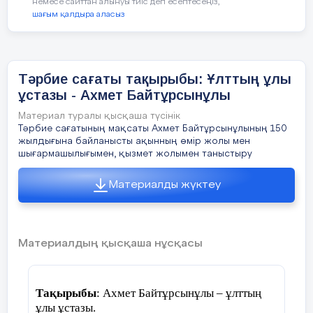
бөлсін.
сіңірген өнер қайраткері Шәкен
немесе сайттан алынуы тиіс деп есептесеңіз,
жолдасын кемсіту арқылы айналадағы
шағым қалдыра аласыз
Ниязбеков.
адамдардың құрметіне ие болуға,
олардың басшысы болуға тырысады.
2.
Кімді жиі ренжітеді?
Тәрбие сағаты тақырыбы: Ұлттың ұлы
ұстазы - Ахмет Байтұрсынұлы
Кішілерді, әлсіздерді, бір нәрсемен
Төрайым: И.Муканова
басқаларынан ерекшеленетіндерді.
Материал туралы қысқаша түсінік
Тәрбие сағатының мақсаты Ахмет Байтұрсынұлының 150
Хатшы: Ж.Алиев
жылдығына байланысты ақынның өмір жолы мен
3.
Қаталдық көрсетудің себебі?
шығармашылығымен, қызмет жолымен таныстыру
Үйдегі нашар қарым-қатынас. Жақындары
Материалды жүктеу
тарапынан көңіл аударудың
жетіспеушілігі, ата-анасының ажырасуы,
басқалар тарапынан кемсіту, нашар
үлгерім – осының бәрі ашу мен
Материалдың қысқаша нұсқасы
реніштерін көрсетуге әкеп соғады.
4.
Егер қысым көрсетілген жәбірленуші
Тақырыбы
: Ахмет Байтұрсынұлы –
ұлттың
өте ақылды болса, сіздің ойыңызша,
ұлы ұстазы.