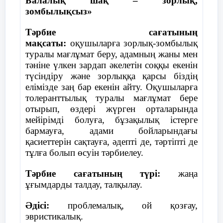
Балалық шақ – зорлық,
кітаптарын қаптауы керектігін, сонымен
16-желтоқсанда Қазақстан
зомбылықсыз»
бірге сабақ кестесі бойынша оқулықтарды
Республикасы
әкелуі керектігін айтты. Жиналыс соңында
Тәрбие сағатының
тәуелсіз,демократиялық және
төмендегідей қаулы қабылданды.
мақсаты:
оқушыларға зорлық-зомбылық
құқықтық мемлекет деп
туралы мағлұмат беру, адамның жаны мен
жарияланды.
Қаулы:
тәніне үлкен зардап әкелетін соққы екенін
түсіндіру және зорлыққа қарсы біздің
2-қазанда Байқоңырдан «Союз-
Әрбір оқушы І тоқсанды жақсы деген
елімізде заң бар екенін айту. Оқушыларға
ТМ-13» кемесімен ғарышқа
бағалармен аяқтауға жауапкершілікпен
толеранттылық туралы мағлұмат бере
қазақтың тұңғыш ғарышкері
қарасын.
отырып, өздері жүрген орталарында
Әубәкіров Тоқтар Оңғарбайұлы
мейірімді болуға, бұзақылық істерге
ұшты.
Сынып секторлары бекітілсін.
бармауға, адами бойларындағы
қасиеттерін сақтауға, әдепті де, тәртіпті де
Оқушылардың кітаптарын қадағалау
29-тамызда ҚР президенті Н.Ә
тұлға болып өсуін тәрбиелеу.
кітап секторына тапсырылсын.
Назарбаевтың жарлығымен Семей
полигоны жабылды.
Тәрбие сағатының түрі:
жаңа
ұғымдарды талдау, талқылау.
1994 жыл:
Әдісі:
проблемалық, ой қозғау,
Талғат Мұсабаев «Союз ТМ6»
эвристикалық.
ғарыш кемесімен ғарышқа ұшты.