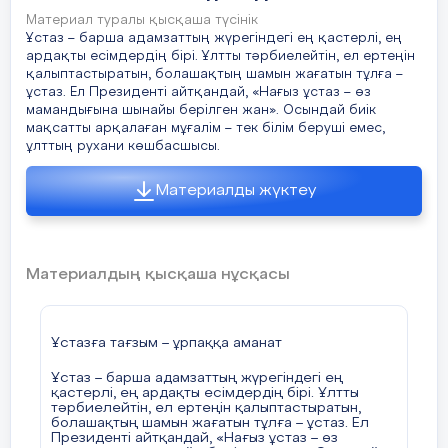
Материал туралы қысқаша түсінік
ІІ. Тарихи мәлімет
Ұстаз – барша адамзаттың жүрегіндегі ең қастерлі, ең
ардақты есімдердің бірі. Ұлтты тәрбиелейтін, ел ертеңін
Студент:
қалыптастыратын, болашақтың шамын жағатын тұлға –
ұстаз. Ел Президенті айтқандай, «Нағыз ұстаз – өз
1937–1938 жылдары қазақ зиялылары «халық
мамандығына шынайы берілген жан». Осындай биік
мақсатты арқалаған мұғалім – тек білім беруші емес,
жауы» деген жаламен атылды.
ұлттың рухани көшбасшысы.
Солардың қатарында:
Материалды жүктеу
Ахмет Байтұрсынұлы
Мағжан Жұмабаев
Материалдың қысқаша нұсқасы
Сәкен Сейфуллин
Бейімбет Майлин болды.
Ұстазға тағзым – ұрпаққа аманат
ІІІ. Сахналық көрініс
Ұстаз – барша адамзаттың жүрегіндегі ең
қастерлі, ең ардақты есімдердің бірі. Ұлтты
тәрбиелейтін, ел ертеңін қалыптастыратын,
«Қара қағаз»
болашақтың шамын жағатын тұлға – ұстаз. Ел
Президенті айтқандай, «Нағыз ұстаз – өз