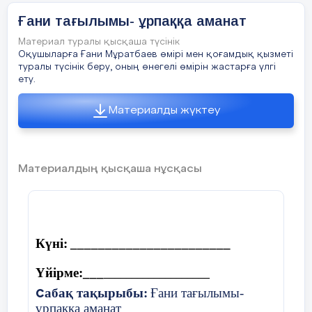
Ғани тағылымы- ұрпаққа аманат
(Әкенің қолын байлайды)
Материал туралы қысқаша түсінік
Қыз:
Оқушыларға Ғани Мұратбаев өмірі мен қоғамдық қызметі
туралы түсінік беру, оның өнегелі өмірін жастарға үлгі
ету.
Әкеее!
Материалды жүктеу
Әке:
(қызын құшақтап)
Қорықпа, қызым... Шындық бір күн жеңеді...
Материалдың қысқаша нұсқасы
(Әкені алып кетеді)
(Музыка ойнайды)
Жүргізуші дауысы:
Күні:
_______________________
Сол бір зұлмат жылдары мыңдаған отбасы
Үйірме:___
___________________
осылайша ойран болды.
абақ тақырыбы:
Ғани тағылымы-
С
Балалар әкесіз, аналар панасыз қалды.
ұрпаққа аманат