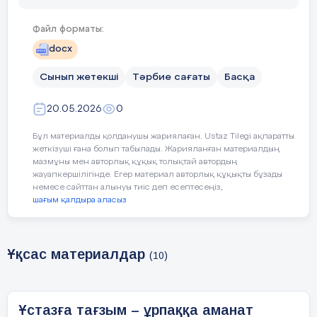
Сценарий барысы
Файл форматы:
І. Кіріспе
docx
(Сахнада баяу күй ойнап тұрады)
Сынып жетекші
Тәрбие сағаты
Басқа
1-жүргізуші:
20.05.2026
0
Армысыздар, құрметті ұстаздар мен студенттер!
Бұл материалды қолданушы жариялаған. Ustaz Tilegi ақпаратты
Бүгін біз Саяси қуғын-сүргін және ашаршылық
жеткізуші ғана болып табылады. Жарияланған материалдың
құрбандарын еске алу күні орай
мазмұны мен авторлық құқық толықтай автордың
ұйымдастырылған «Тарихтан тағылым – ұрпаққа
жауапкершілігінде. Егер материал авторлық құқықты бұзады
немесе сайттан алынуы тиіс деп есептесеңіз,
аманат» атты тәрбие сағатында бас қосып
шағым қалдыра аласыз
отырмыз.
2-жүргізуші:
Ұқсас материалдар
(10)
XX ғасырдың қаралы жылдары қазақ халқына
ауыр қайғы әкелді.
Мыңдаған адам жазықсыз жазаға ұшырады.
Талай ана жесір, бала жетім қалды.
Ұстазға тағзым – ұрпаққа аманат