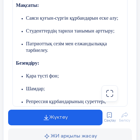
Мақсаты:
Саяси қуғын-сүргін құрбандарын еске алу;
Студенттердің тарихи танымын арттыру;
Патриоттық сезім мен елжандылыққа
тәрбиелеу.
Безендіру:
Қара түсті фон;
Шамдар;
Репрессия құрбандарының суреттері;
«Ешкім де, ешнәрсе де ұмытылмайды»
Жүктеу
жазуы;
Сақтау
Бөлісу
Баяу мұңды музыка.
ЖИ арқылы жасау