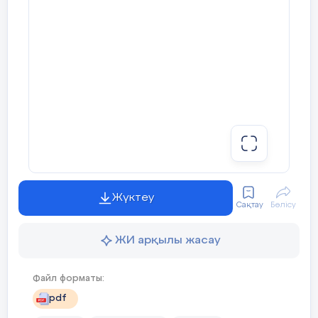
Жүктеу
Сақтау
Бөлісу
ЖИ арқылы жасау
Файл форматы:
pdf