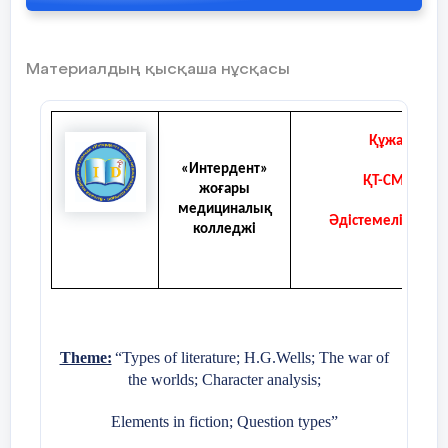
Материалдың қысқаша нұсқасы
Құжаттама т
«Интердент»
ҚТ-СМЖ-00
3
жоғары
медициналық
Әдістемелік қызм
колледжі
Theme:
“Types of literature; H.G.Wells; The war of
the worlds; Character analysis;
Elements in fiction; Question types”