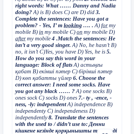
nature sounds. Ask participants to jot
sophisticated spectator. Not so lon
қолжетімділігі;
right words: What …… Danny and Nadia
down what they hear.
doing?
A) is B) does C) are D)
did
3.
first Robot Theater appeared in Polan
4) білім берудің зайырлы, гуманистік және
Complete the sentences: Have you got a
Goal:
Get participants engaged and
дамытушылық сипаты, азаматтық
problem? - Yes, I’ m
Pre-learning
looking
…. .
A)
for
my
played by robot actors who convey 
focused on listening.
құндылықтардың, адам өмірі мен денсаулығының,
mobile B)
in
my mobile C)
on
my mobile D
)
Not very well
жеке адамның еркін дамуының басымдығы;
emotions with their eyes and gestu
«Brainstorming»
Dividing into groups by using QR
after
my mobile
4 .Match the sentences: He
method
codes.
isn’t a very good singer.
A) No, he hasn’t B)
performances are designed so far f
5) адамның құқықтары мен бостандықтарын
no, it isn’t C)Yes, you have D)
Yes, he is
5.
құрметтеу;
children's audience, but the projec
7
min.
How do you say this word in your
language: Block of flats
A) астыңғы
6) жеке адамның білімдарлығын ынталандыру
Additional information
intend to constantly expand the rep
және дарындылығын дамыту;
қабат B)
екінші пәтер
C)
бірінші пәтер
To conclude, I think that the theatre 
Par
Differentiation – how do
Assessment – how are you
D)
көп қабатты үйлер
6.
Choose the
7) білім беру деңгейлерінің сабақтастығын
you plan to give more
planning to check
correct answer: I need some socks. Have
long as people love art and enjoy a s
қамтамасыз ететін білім беру процесінің
Eliciting.
support? How do you
learners’ learning?
you got any black …… ?
A) one socks B)
үздіксіздігі;
plan to challenge the
fascinating atmosphere that reigns 
ones sock C) socks D) ones
7.- ty , -ence, -
Watching a video. Introduction.
1 g
more able
ness, -ly: independent
A) independence B)
theatre.
8) оқыту мен тәрбиенің бірлігі;
independenty C) independeness D)
What can you say about this
2 g
learners?
independently
8. Translate the sentences
9) білім беруді басқарудың демократиялық
video?
with the used to / didn’t use to:
Денни
сипаты, білім беру жүйесі қызметінің ашықтығы;
кішкене кезінде қорқынышты түстерді
Yes, you are right. Having incorrect