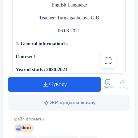
English Language
Teacher: Turmaganbetova G.B
06.03.2021
1. General information’s:
Course: 1
Year of study: 2020-2021
Group: 100
Жүктеу
Сақтау
Бөлісу
The type of the lesson: combined.
ЖИ арқылы жасау
The aim of the lesson/ Learning Result
: to introduce
Файл форматы:
pupils new words, to test the assimilation of new and
docx
previously; to control students’ skills in speaking,