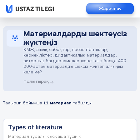
Жариялау
Материалдарды шектеусіз
жүктеңіз
ҚМЖ, ашық сабақтар, презентациялар,
көрнекіліктер, дидактикалық материалдар,
авторлық бағдарламалар және тағы басқа 400
000-астам материалды шексіз жүктеп алғыңыз
келе ме?
Толығырақ
Тақырып бойынша
11 материал
табылды
Types of literature
Материал туралы қысқаша түсінік