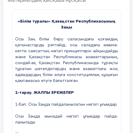
Материалдың қысқаша нұсқасы
words while speaking; express ideas and thoughts.
1.1List of professional skills and abilities
«Білім туралы» Қазақстан Республикасының
acquired by students during training sessions:
Заңы
using correctly new grammar structure based to
the theme; asking questions and answering them;
Осы Заң білім беру саласындағы қоғамдық
writing new sentences by using correctly grammar
қатынастарды реттейді, осы саладағы мемле­
rule based to the theme; understanding new
кеттік саясаттың негізгі принциптерін айқын­дайды
grammar structures in the tasks.
және Қазақстан Республикасы азаматта­рының,
сондай-ақ Қазақстан Республикасында тұ­рақты
тұратын шетелдіктердің және азамат­тығы жоқ
2. Lesson equipment:
адамдардың білім алуға конституция­лық құқығын
қамтамасыз етуге бағытталған.
2.1 Educational and methodical manuals, reference
1-тарау. ЖАЛПЫ ЕРЕЖЕЛЕР
literature:
1-бап. Осы Заңда пайдаланылатын негізгі ұғымдар
1. Jenny Dooley, Bob Obee- Action for Kazakhstan-
Science Schools Grade 10
Осы Заңда мынадай негізгі ұғымдар пайда­
ланылады: